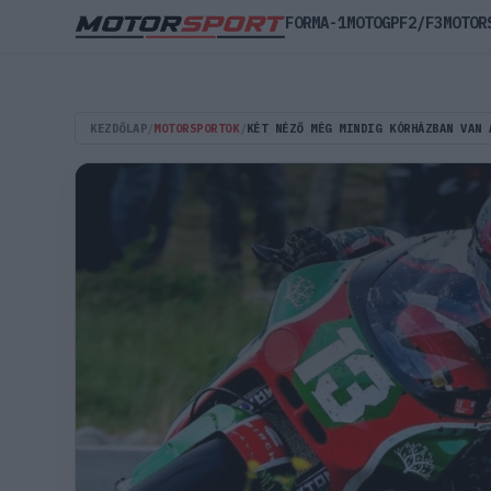
FORMA-1
MOTOGP
F2/F3
MOTOR
KEZDŐLAP
/
MOTORSPORTOK
/
KÉT NÉZŐ MÉG MINDIG KÓRHÁZBAN VAN 