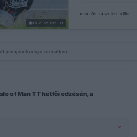
0
HEGEDŰS LÁSZLÓ
71 N
Isle of Man TT
zött jelenjenek meg a keresőben.
le of Man TT hétfői edzésén, a