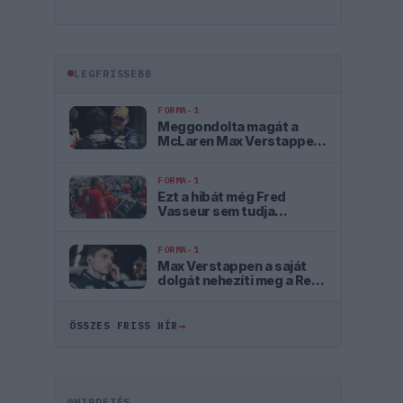
LEGFRISSEBB
FORMA-1
Meggondolta magát a
McLaren Max Verstappen
átigazolásával
kapcsolatban
FORMA-1
Ezt a hibát még Fred
Vasseur sem tudja
letagadni a Ferrarinál
FORMA-1
Max Verstappen a saját
dolgát nehezíti meg a Red
Bullnál
→
ÖSSZES FRISS HÍR
HIRDETÉS