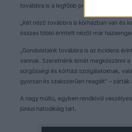
továbbra is a legfőbb prioritásunk” – folyt
„Két néző továbbra is kórházban van és kez
összes többi érintett nézőt már hazaenge
„Gondolataink továbbra is az incidens érinte
vannak. Szeretnénk ismét megköszönni a s
sürgősségi és kórházi szolgálatoknak, val
gyorsan és szakszerűen reagált” – zárták 
A nagy múltú, egyben rendkívül veszélyesn
június hatodikáig tart.