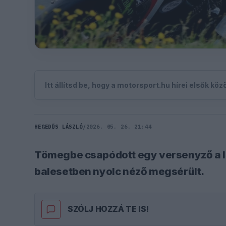
Itt állítsd be, hogy a motorsport.hu hírei elsők kö
HEGEDŰS LÁSZLÓ
/
2026. 05. 26. 21:44
Tömegbe csapódott egy versenyző a Is
balesetben nyolc néző megsérült.
SZÓLJ HOZZÁ TE IS!