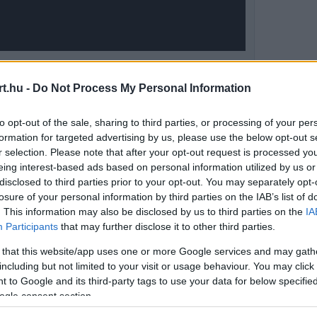
t.hu -
Do Not Process My Personal Information
to opt-out of the sale, sharing to third parties, or processing of your per
formation for targeted advertising by us, please use the below opt-out s
r selection. Please note that after your opt-out request is processed y
eing interest-based ads based on personal information utilized by us or
disclosed to third parties prior to your opt-out. You may separately opt-
losure of your personal information by third parties on the IAB’s list of
. This information may also be disclosed by us to third parties on the
IA
Participants
that may further disclose it to other third parties.
et szenvedett, a mentők kiérkezésekor
 that this website/app uses one or more Google services and may gath
i kivizsgálásra szintén a Nobles Kórházba
including but not limited to your visit or usage behaviour. You may click 
 to Google and its third-party tags to use your data for below specifi
pján a motorost, valamint hat nézőt már
ogle consent section.