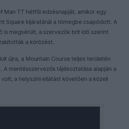
 of Man TT hétfői edzésnapját, amikor egy
t Square kijáratánál a tömegbe csapódott. A
is megsérült, a szervezők brit idő szerint
zakították a körözést.
ult újra, a Mountain Course teljes területén
. A mentésszervezők tájékoztatása alapján a
olt, a helyszíni ellátást követően a közeli