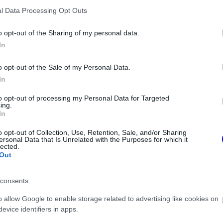
n továbbra is kórházi ápolásra szorulnak.
l Data Processing Opt Outs
o opt-out of the Sharing of my personal data.
In
o opt-out of the Sale of my Personal Data.
In
to opt-out of processing my Personal Data for Targeted
ing.
In
o opt-out of Collection, Use, Retention, Sale, and/or Sharing
ersonal Data that Is Unrelated with the Purposes for which it
lected.
MOTORSPORTOK
t szemekkel
Újabb részletek a balesetről:
Out
 Wolff ajánlatát
Eszméletlenül terült el a fűben a
WRC-sztár a horrorisztikus
bukás után
consents
o allow Google to enable storage related to advertising like cookies on
 hatállyal lezárták az érintett szurkolói zónát.
evice identifiers in apps.