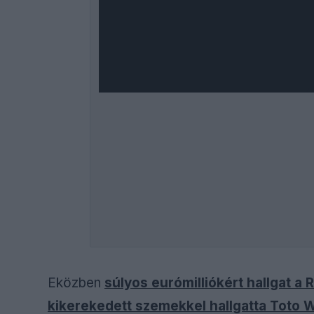
Eközben
súlyos eurómilliókért hallgat a
kikerekedett szemekkel hallgatta Toto Wo