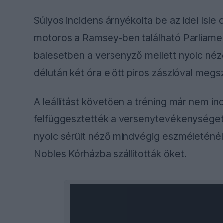
Súlyos incidens árnyékolta be az idei Isle
motoros a Ramsey-ben található Parliamen
balesetben a versenyző mellett nyolc néző 
délután két óra előtt piros zászlóval megs
A leállítást követően a tréning már nem ind
felfüggesztették a versenytevékenységet
nyolc sérült néző mindvégig eszméleténél v
Nobles Kórházba szállították őket.