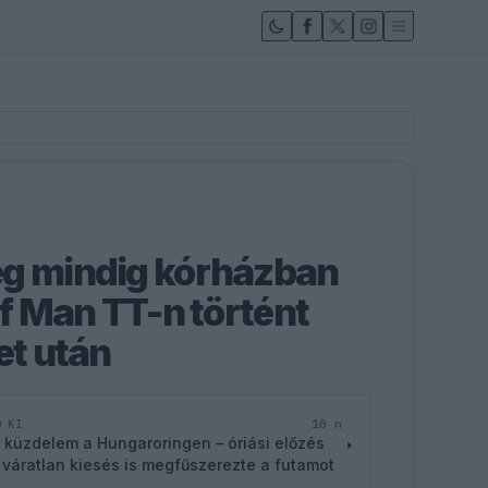
ég mindig kórházban
of Man TT-n történt
et után
10 n
D KI
 küzdelem a Hungaroringen – óriási előzés
 váratlan kiesés is megfűszerezte a futamot