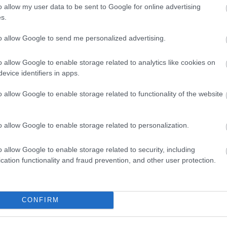
 a Parliament Square nézőtéri része az idei
o allow my user data to be sent to Google for online advertising
zelíthetetlen marad a közönség számára.
s.
to allow Google to send me personalized advertising.
trukturált biztonsági felülvizsgálat részeként a
o allow Google to enable storage related to analytics like cookies on
i Isle of Man TT futamainak idejére lezárva
evice identifiers in apps.
kintettel ezt az óvintézkedést a versenyügyi,
o allow Google to enable storage related to functionality of the website
lőzetes értékelése alapján hoztuk meg” – áll a
o allow Google to enable storage related to personalization.
gáltuk az incidens körülményeit, illetve a
o allow Google to enable storage related to security, including
cation functionality and fraud prevention, and other user protection.
nökséget bevonó vizsgálati folyamat
kenységek előtt pedig számos azonnali
e. A versenyzők, a nézők, a sportbírók, a
CONFIRM
 részt vevő összes személy biztonsága