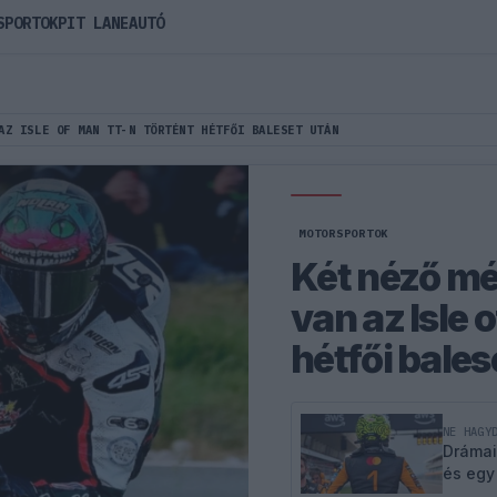
SPORTOK
PIT LANE
AUTÓ
AZ ISLE OF MAN TT-N TÖRTÉNT HÉTFŐI BALESET UTÁN
MOTORSPORTOK
Két néző m
van az Isle 
hétfői bales
NE HAGY
Drámai
és egy