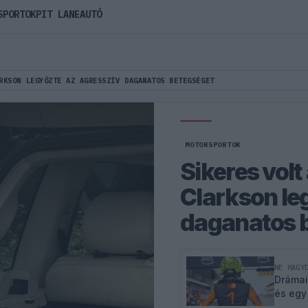
SPORTOK
PIT LANE
AUTÓ
RKSON LEGYŐZTE AZ AGRESSZÍV DAGANATOS BETEGSÉGET
MOTORSPORTOK
Sikeres volt
Clarkson le
daganatos 
NE HAGY
Drámai
és egy