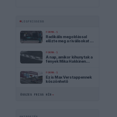
LEGFRISSEBB
FORMA-1
Radikális megoldással
előzte meg a riválisokat az
Aston Martin
FORMA-1
A nap, amikor kihunytak a
fények Mika Hakkinen
előtt
FORMA-1
Ez is Max Verstappennek
köszönhető
→
ÖSSZES FRISS HÍR
HIRDETÉS