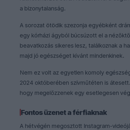
a bizonytalanság.
A sorozat ötödik szezonja egyébként drám
egy kórházi ágyból búcsúzott el a nézőktő
beavatkozás sikeres lesz, találkoznak a h
majd jó egészséget kívánt mindenkinek.
Nem ez volt az egyetlen komoly egészség
2024 októberében szívműtéten is átesett.
hogy megelőzzenek egy esetlegesen vég
Fontos üzenet a férfiaknak
A hétvégén megosztott Instagram-videój