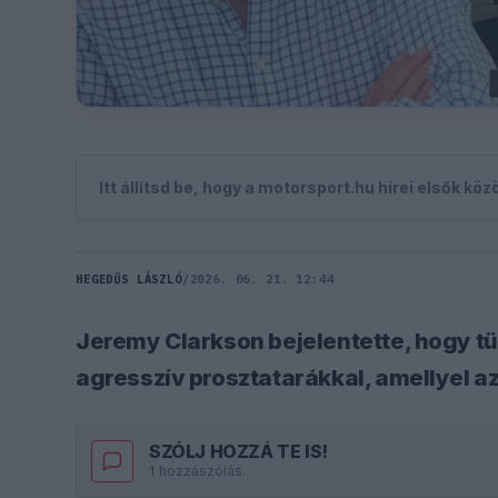
Itt állítsd be, hogy a motorsport.hu hírei elsők kö
HEGEDŰS LÁSZLÓ
/
2026. 06. 21. 12:44
Jeremy Clarkson bejelentette, hogy t
agresszív prosztatarákkal, amellyel a
SZÓLJ HOZZÁ TE IS!
1 hozzászólás.