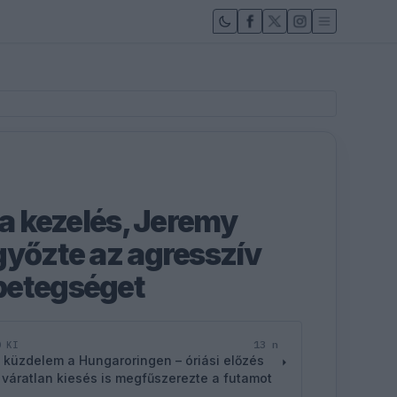
 a kezelés, Jeremy
győzte az agresszív
betegséget
13 n
D KI
 küzdelem a Hungaroringen – óriási előzés
 váratlan kiesés is megfűszerezte a futamot