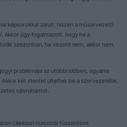
ai képsorokkal zárult, hiszen a műsorvezető
l. Akkor úgy fogalmazott, hogy ha a
atodik szezonban, ha viszont nem, akkor nem,
ügyi problémája az utóbbi időben, ugyanis
 Akkor két stentet ültettek be a szervezetébe,
zetes szívrohamot.
ában Clarkson humorral fűszerezve