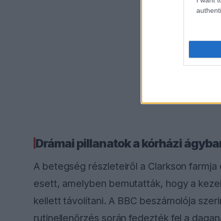
authenti
Drámai pillanatok a kórházi ágyba
A betegség részleteiről a Clarkson farmja
esett, amelyben bemutatták, hogy a kezelé
kellett távolítani. A BBC beszámolója szer
rutinellenőrzés során fedezték fel a dagan