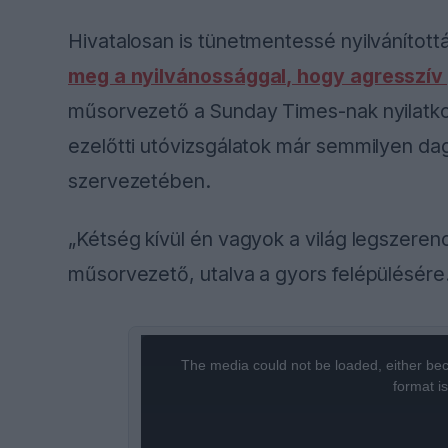
Hivatalosan is tünetmentessé nyilvánított
meg a nyilvánossággal, hogy agresszív
műsorvezető a Sunday Times-nak nyilatko
ezelőtti utóvizsgálatok már semmilyen da
szervezetében.
„Kétség kívül én vagyok a világ legszere
műsorvezető, utalva a gyors felépülésére
This
The media could not be loaded, either bec
is
format i
a