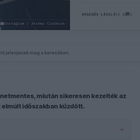
1
HEGEDŰS LÁSZLÓ
48 N
Instagram / Jeremy Clarkson
zött jelenjenek meg a keresőben.
ünetmentes, miután sikeresen kezelték az
z elmúlt időszakban küzdött.