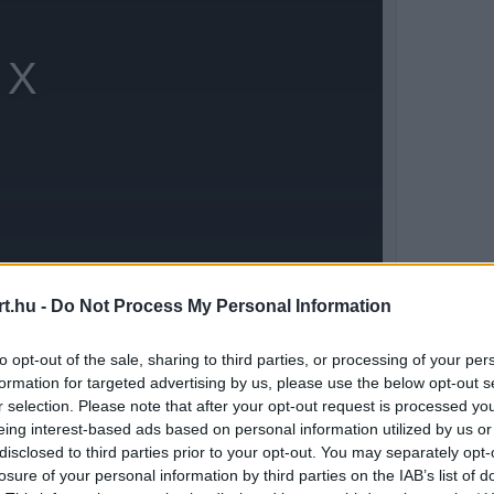
t.hu -
Do Not Process My Personal Information
könnyen átterjedhetett volna a hasnyálmirigyre
to opt-out of the sale, sharing to third parties, or processing of your per
lentett volna” – magyarázta Clarkson.
formation for targeted advertising by us, please use the below opt-out s
r selection. Please note that after your opt-out request is processed y
eing interest-based ads based on personal information utilized by us or
disclosed to third parties prior to your opt-out. You may separately opt-
losure of your personal information by third parties on the IAB’s list of