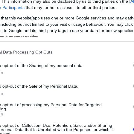
. This information may also be disclosed by us to third parties on the
IA
Participants
that may further disclose it to other third parties.
 that this website/app uses one or more Google services and may gath
including but not limited to your visit or usage behaviour. You may click 
 to Google and its third-party tags to use your data for below specifi
ogle consent section.
l Data Processing Opt Outs
FORMA-1
ettel villant a
Christian Horner lehet a Williams
o opt-out of the Sharing of my personal data.
rosan mindenki ezt
megmentője
In
o opt-out of the Sale of my Personal Data.
In
to opt-out of processing my Personal Data for Targeted
ing.
In
o opt-out of Collection, Use, Retention, Sale, and/or Sharing
ersonal Data that Is Unrelated with the Purposes for which it
lected.