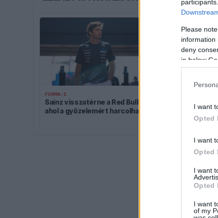
participants
Downstream 
Please note
information 
deny consent
in below Go
Persona
FORMA-1
FORMA-1
Sainz visszatérne a Red Bullhoz,
Kockázatos ötl
I want t
ahol a győzelemért harcolhatna
Ferrari, hama
Opted 
másolhatja
I want t
Opted 
I want 
Advertis
Opted 
I want t
of my P
was col