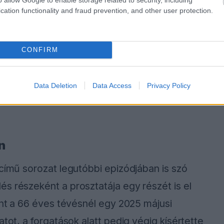
cation functionality and fraud prevention, and other user protection.
CONFIRM
Data Deletion
Data Access
Privacy Policy
n
 című sorozat legutóbbi epizódjában is szó
s részeként a prosztatája egy részét is el
int a 66 éves tévésnél egy 2025 májusi
atot, a forgatások alatt pedig végig kísértette