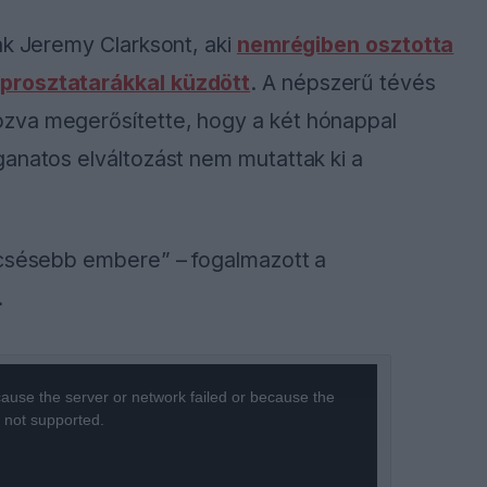
ák Jeremy Clarksont, aki
nemrégiben osztotta
 prosztatarákkal küzdött
. A népszerű tévés
zva megerősítette, hogy a két hónappal
ganatos elváltozást nem mutattak ki a
ncsésebb embere” – fogalmazott a
.
ause the server or network failed or because the
s not supported.