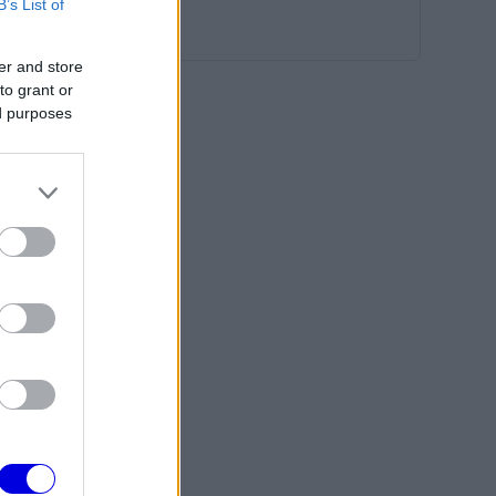
B’s List of
er and store
to grant or
ed purposes