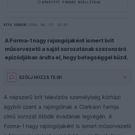
G
KÖVETETT FORRÁS BEÁLLÍTÁSA
KISS SÁNDOR
/
2026. 06. 17. 12:23
A Forma–1 nagy rajongójaként ismert brit
műsorvezető a saját sorozatának szezonzáró
epizódjában árulta el, hogy betegséggel küzd.
SZÓLJ HOZZÁ TE IS!
A népszerű brit televíziós személyiség kórházi
ágyból üzent a rajongóinak a Clarkson farmja
című sorozat ötödik évadának legvégén. A
Forma–1 nagy rajongójaként is ismert műsorvezető