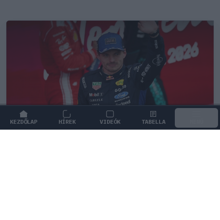
KEZDŐLAP
HÍREK
VIDEÓK
TABELLA
MENÜ
FORMA-1
/
RED BULL RACING
Montoya átlátott Verstappen
trükkjén és elárulta a távozási
pletykák valódi okát
Juan Pablo Montoya szerint Max Verstappen csupán
nyomást akar gyakorolni a Red Bullra a távozási