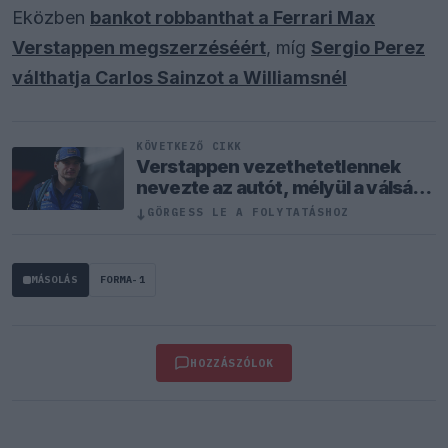
Eközben
bankot robbanthat a Ferrari Max
Verstappen megszerzéséért
, míg
Sergio Perez
válthatja Carlos Sainzot a Williamsnél
KÖVETKEZŐ CIKK
Verstappen vezethetetlennek
nevezte az autót, mélyül a válság
a csapatnál
↓
GÖRGESS LE A FOLYTATÁSHOZ
MÁSOLÁS
FORMA-1
HOZZÁSZÓLOK