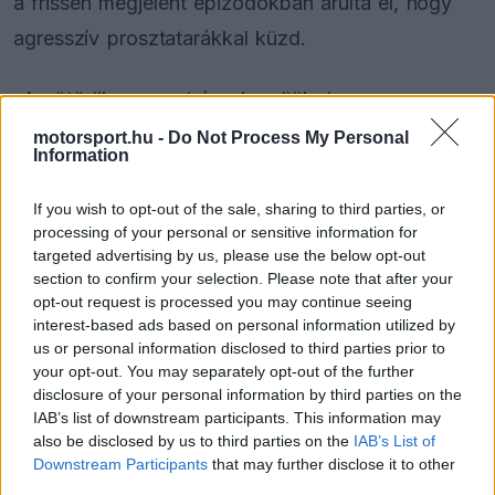
a frissen megjelent epizódokban árulta el, hogy
agresszív prosztatarákkal küzd.
„Az ötödik szezont úgy kezdtük, hogy egy
kórházi ágyon feküdtem, most pedig úgy zárjuk,
motorsport.hu -
Do Not Process My Personal
Information
hogy visszatértem ide. A kezelés bizonyos
szakaszai nem a tervek szerint alakultak, emiatt
If you wish to opt-out of the sale, sharing to third parties, or
processing of your personal or sensitive information for
egy darabig még itt maradok” – fogalmazott a
targeted advertising by us, please use the below opt-out
befejező képsorokon a hatvanhat éves televíziós.
section to confirm your selection. Please note that after your
opt-out request is processed you may continue seeing
interest-based ads based on personal information utilized by
us or personal information disclosed to third parties prior to
The media could not be loaded, either because
your opt-out. You may separately opt-out of the further
This
the server or network failed or because the format
disclosure of your personal information by third parties on the
is
is not supported.
IAB’s list of downstream participants. This information may
also be disclosed by us to third parties on the
IAB’s List of
Video
a
Player
is
Downstream Participants
that may further disclose it to other
loading.
modal
third parties.