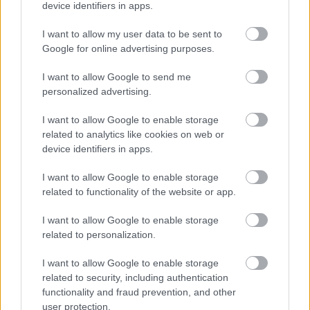
device identifiers in apps.
I want to allow my user data to be sent to
FORMA-1
Google for online advertising purposes.
Sergio Perez válthatja Carlos
Sainzot a Williamsnél
I want to allow Google to send me
personalized advertising.
I want to allow Google to enable storage
FORMA-1
related to analytics like cookies on web or
Amerikai versenysorozatban
device identifiers in apps.
köthet ki Max Verstappen
I want to allow Google to enable storage
related to functionality of the website or app.
A szóban forgó epizódokat 2024-ben, valamint
I want to allow Google to enable storage
tavaly rögzítették, a kórházi zárójelenet pontos
related to personalization.
felvételi ideje azonban egyelőre nem ismert.
I want to allow Google to enable storage
related to security, including authentication
functionality and fraud prevention, and other
A betegség tényét a műsorvezető a forgatás
user protection.