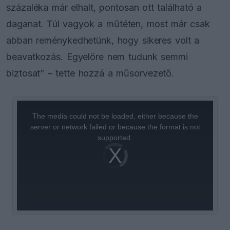
százaléka már elhalt, pontosan ott található a
daganat. Túl vagyok a műtéten, most már csak
abban reménykedhetünk, hogy sikeres volt a
beavatkozás. Egyelőre nem tudunk semmi
biztosat” – tette hozzá a műsorvezető.
This
is
a
The media could not be loaded, either because the
modal
window.
server or network failed or because the format is not
supported.
Video
Player
is
loading.