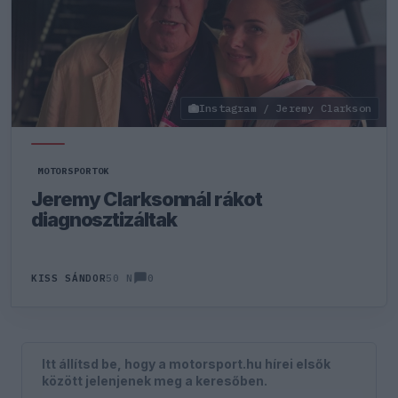
Instagram / Jeremy Clarkson
MOTORSPORTOK
Jeremy Clarksonnál rákot
diagnosztizáltak
0
KISS SÁNDOR
50 N
Itt állítsd be, hogy a motorsport.hu hírei elsők
között jelenjenek meg a keresőben.