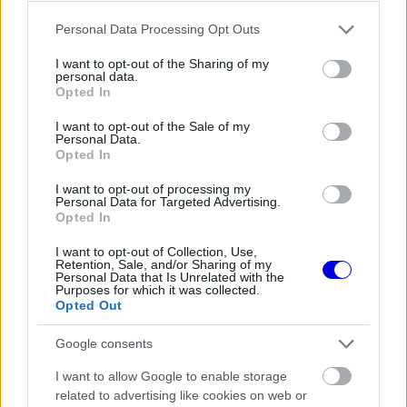
window.
Please note that this website/app uses one or more Google
Personal Data Processing Opt Outs
services and may gather and store information including but
not limited to your visit or usage behaviour. You may click to
I want to opt-out of the Sharing of my
personal data.
grant or deny consent to Google and its third-party tags to
Opted In
use your data for below specified purposes in below Google
„Nem ehetek és nem ihatok semmit, fogalmam
consent section.
I want to opt-out of the Sale of my
sincs a folytatásról. Ha minden jól megy,
Personal Data.
Opted In
találkozunk a hatodik évadban. Ha nem, akkor
I want to opt-out of processing my
nem fogunk. Vigyázzatok magatokra” – hangzott
Personal Data for Targeted Advertising.
Opted In
el az adásban.
I want to opt-out of Collection, Use,
Retention, Sale, and/or Sharing of my
Personal Data that Is Unrelated with the
EZEKET IS AJÁNLJUK
Purposes for which it was collected.
Opted Out
Google consents
FORMA-1
Bankot robbanthat a Ferrari Max
Verstappen megszerzéséért
I want to allow Google to enable storage
related to advertising like cookies on web or