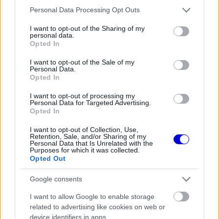
Please note that this website/app uses one or more Google
Personal Data Processing Opt Outs
services and may gather and store information including but
FORMA-1
not limited to your visit or usage behaviour. You may click to
I want to opt-out of the Sharing of my
Óriási átalakulás a Ferrarinál,
personal data.
grant or deny consent to Google and its third-party tags to
miközben baljós árnyak vetülnek a
Opted In
use your data for below specified purposes in below Google
Holland Nagydíjra
consent section.
I want to opt-out of the Sale of my
Personal Data.
Opted In
FORMA-1
I want to opt-out of processing my
Óriási fordulat Lewis Hamilton
Personal Data for Targeted Advertising.
jövőjével kapcsolatban
Opted In
I want to opt-out of Collection, Use,
Retention, Sale, and/or Sharing of my
Personal Data that Is Unrelated with the
Purposes for which it was collected.
„Egy ilyen szintű bajnokságban nincs értelme
Opted Out
megfelelő felkészülés nélkül versenyezni. Amikor
Google consents
Kalle fizikailag és mentálisan is teljesen készen áll,
I want to allow Google to enable storage
akkor együtt megtesszük a következő lépést.”
related to advertising like cookies on web or
device identifiers in apps.