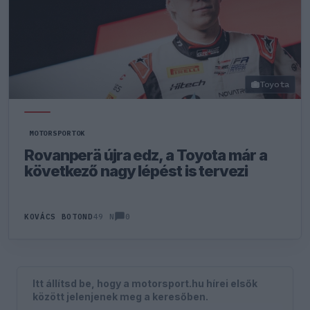
Toyota
MOTORSPORTOK
Rovanperä újra edz, a Toyota már a
következő nagy lépést is tervezi
0
KOVÁCS BOTOND
49 N
Itt állítsd be, hogy a motorsport.hu hírei elsők
között jelenjenek meg a keresőben.