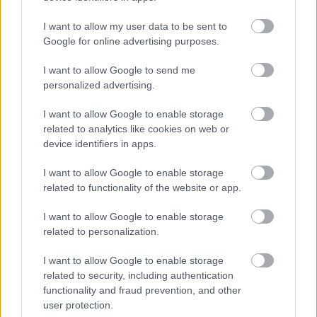
Hogy ez a következő lépés pontosan mi lesz,
I want to allow my user data to be sent to
arról továbbra sincs konkrétum. A Toyota
Google for online advertising purposes.
közleménye ugyanakkor a gyártó raliprogramjának
I want to allow Google to send me
felületein jelent meg, ezért valószínűnek tűnik,
personalized advertising.
hogy Rovanperä először a számára leginkább
I want to allow Google to enable storage
megszokott közeghez térhet vissza.
related to analytics like cookies on web or
device identifiers in apps.
Ezzel együtt a szöveg alapján nem csak raliról
I want to allow Google to enable storage
lehet szó. A bejegyzésben ugyanis egy piros,
related to functionality of the website or app.
formulaautót ábrázoló emoji is szerepelt, ami arra
I want to allow Google to enable storage
utalhat, hogy a Super Formula sem került le
related to personalization.
teljesen a napirendről.
I want to allow Google to enable storage
related to security, including authentication
A Toyota közleményében ezt írta Rovanperä
functionality and fraud prevention, and other
user protection.
helyzetéről.