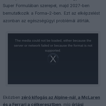
Super Formulában szerepel, majd 2027-ben
bemutatkozik a Forma–2-ben. Ezt az elképzelést
azonban az egészségügyi problémái átírták.
This
is
a
The media could not be loaded, either because the
modal
window.
server or network failed or because the format is not
supported.
Video
Player
is
loading.
Eközben
zéró kifogás az Alpine-nál, a McLaren
és a Ferrari a célkeresztben
, míg
óriási