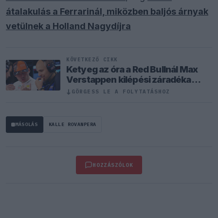
átalakulás a Ferrarinál, miközben baljós árnyak
vetülnek a Holland Nagydíjra
KÖVETKEZŐ CIKK
Ketyeg az óra a Red Bullnál Max
Verstappen kilépési záradéka
miatt
↓
GÖRGESS LE A FOLYTATÁSHOZ
MÁSOLÁS
KALLE ROVANPERA
HOZZÁSZÓLOK