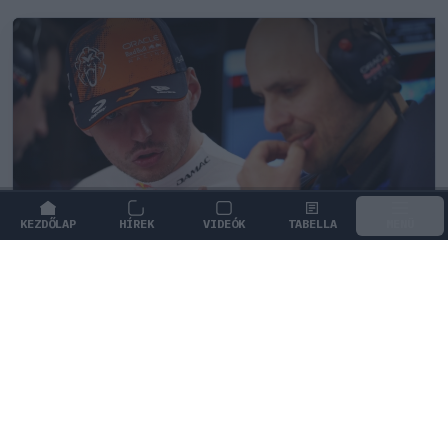
KEZDŐLAP
HÍREK
VIDEÓK
TABELLA
MENÜ
FORMA-1
/
RED BULL RACING
Ketyeg az óra a Red Bullnál Max
Verstappen kilépési záradéka miatt
Aktívvá vált a záradék, amelynek értelmében a holland
pilóta akár már a nyáron csapatot válthat.