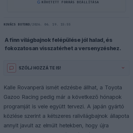
G
KÖVETETT FORRÁS BEÁLLÍTÁSA
KOVÁCS BOTOND
/
2026. 06. 19. 15:55
A finn világbajnok felépülése jól halad, és
fokozatosan visszatérhet a versenyzéshez.
SZÓLJ HOZZÁ TE IS!
Kalle Rovanperä ismét edzésbe állhat, a Toyota
Gazoo Racing pedig már a következő hónapok
programját is vele együtt tervezi. A japán gyártó
közlése szerint a kétszeres ralivilágbajnok állapota
annyit javult az elmúlt hetekben, hogy újra