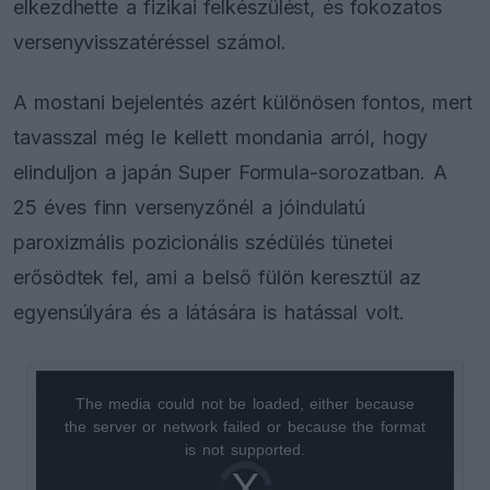
elkezdhette a fizikai felkészülést, és fokozatos
versenyvisszatéréssel számol.
A mostani bejelentés azért különösen fontos, mert
tavasszal még le kellett mondania arról, hogy
elinduljon a japán Super Formula-sorozatban. A
25 éves finn versenyzőnél a jóindulatú
paroxizmális pozicionális szédülés tünetei
erősödtek fel, ami a belső fülön keresztül az
egyensúlyára és a látására is hatással volt.
The media could not be loaded, either because
This
the server or network failed or because the format
is
is not supported.
Video
a
Player