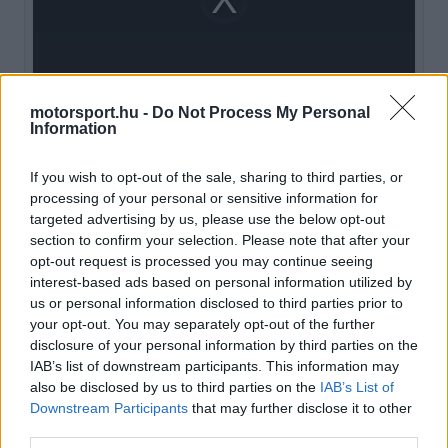
is
loading.
modal
window.
motorsport.hu -
Do Not Process My Personal
Information
A Toyota korábban már jelezte, hogy nem akarja
If you wish to opt-out of the sale, sharing to third parties, or
siettetni a visszatérést. A cég egyik
processing of your personal or sensitive information for
targeted advertising by us, please use the below opt-out
versenyprogram-vezetője akkor így fogalmazott,
section to confirm your selection. Please note that after your
amikor a döntés hátteréről beszélt.
opt-out request is processed you may continue seeing
interest-based ads based on personal information utilized by
us or personal information disclosed to third parties prior to
EZEKET IS AJÁNLJUK
your opt-out. You may separately opt-out of the further
disclosure of your personal information by third parties on the
IAB’s list of downstream participants. This information may
FORMA-1
also be disclosed by us to third parties on the
IAB’s List of
Zéró kifogás az Alpine-nál, a
McLaren és a Ferrari a
Downstream Participants
that may further disclose it to other
célkeresztben
third parties.