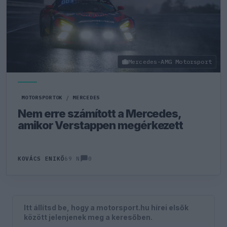
Mercedes-AMG Motorsport
MOTORSPORTOK
/
MERCEDES
Nem erre számított a Mercedes,
amikor Verstappen megérkezett
0
KOVÁCS ENIKŐ
69 N
Itt állítsd be, hogy a motorsport.hu hírei elsők
között jelenjenek meg a keresőben.