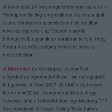
A következő 24 órás megméretés már szerepel a
Verstappen Racing programjában, ez lesz a spái
futam. Verstappen személyesen nem indulhat,
mivel az egybeesik az Osztrák Nagydíj
hétvégéjével, ugyanakkor korábban jelezte, hogy
Forma–1-es kötelezettség nélkül ott lenne a
nevezési listán.
A
Mercedes
és Verstappen kölcsönösen
elégedett az együttműködéssel, ám más gyártók
is figyelnek. A Ford 2027-től LMDh Hypercarral
lép be a WEC-be, és már most jelezte, hogy
szívesen látná a hollandot akár egy Mustang GT3
Evo volánjánál. A Haupt Racing Team három