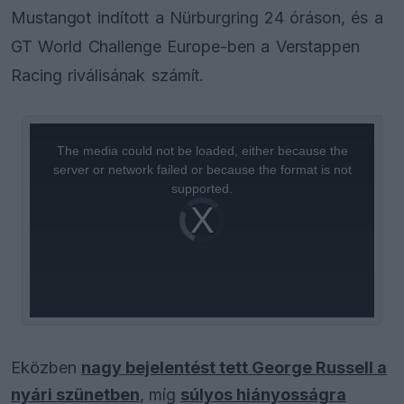
Mustangot indított a Nürburgring 24 óráson, és a
GT World Challenge Europe-ben a Verstappen
Racing riválisának számít.
This
is
a
The media could not be loaded, either because the
modal
window.
server or network failed or because the format is not
supported.
Video
Player
is
loading.
Eközben
nagy bejelentést tett George Russell a
nyári szünetben
, míg
súlyos hiányosságra