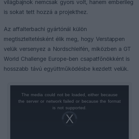
világbajnok nemcsak gyors volt, hanem emberileg
is sokat tett hozzá a projekthez.
Az affalterbachi gyártónál külön
megtiszteltetésként élik meg, hogy Verstappen
velük versenyez a Nordschleifén, miközben a GT
World Challenge Europe-ben csapatfőnökként is
hosszabb távú együttműködésbe kezdett velük.
The media could not be loaded, either because
This
the server or network failed or because the format
is
is not supported.
Video
a
Player
is
loading.
modal
window.