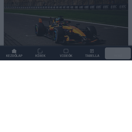
KEZDŐLAP
HÍREK
VIDEÓK
TABELLA
MENÜ
FORMA-1
/
MCLAREN
Súlyos árat fizetett a sikerekért a
McLaren csapatfőnöke szerint
Andrea Stella elismerte, hogy a 2025-ös bajnoki
küzdelem elhúzódása miatt indult nehezen a McLaren
idei szezonja.
0
HEGEDŰS LÁSZLÓ
21 P