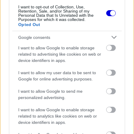
I want to opt-out of Collection, Use,
Sagemüller szerint már a Nürburgring 24 órás
Retention, Sale, and/or Sharing of my
Personal Data that Is Unrelated with the
versenyén is látszott, mennyire gyorsan
Purposes for which it was collected.
Opted Out
alkalmazkodik az új közeghez. „Nagyszerű volt
Google consents
látni, milyen hamar beilleszkedett az egész
rendszerbe és struktúrába, hiszen teljesen más
I want to allow Google to enable storage
related to advertising like cookies on web or
működésről van szó. Ez egy másik sport, sok
device identifiers in apps.
minden új volt számára, mégis lenyűgöző volt,
I want to allow my user data to be sent to
ahogy kezelte a helyzetet” – idézte fel a
Google for online advertising purposes.
szakember.
I want to allow Google to send me
personalized advertising.
A 3-as rajtszámú Mercedes-AMG GT3 végül nem
I want to allow Google to enable storage
ért célba a 24 óráson, ami érthetően csalódás volt
related to analytics like cookies on web or
a csapat számára. A folyamat egészét mégis
device identifiers in apps.
pozitívan értékelték.