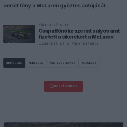
derült fény a McLaren győztes autójánál
KÖVETKEZŐ CIKK
Csapatfőnöke szerint súlyos árat
fizetett a sikerekért a McLaren
GÖRGESS LE A FOLYTATÁSHOZ
↓
MÁSOLÁS
MERCEDES
MAX VERSTAPPEN
MERCEDES
HOZZÁSZÓLOK