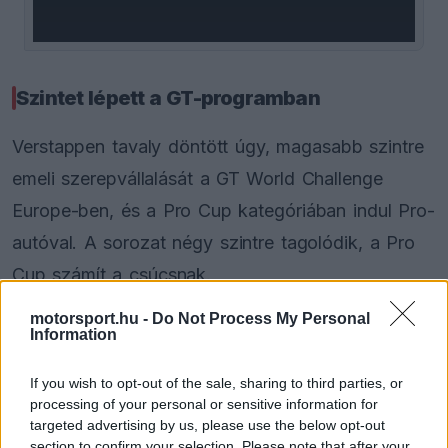
Szintet lépett a GT-programban
Verstappen tavaly döntött úgy, magasabb szintre
emeli szerepvállalását a GT World Challenge
Europe-ben, és a Pro Cup kategóriában indul Pro-
autóval. A sorozat négy szintre tagolódik, a Pro
Cup számít a csúcsnak.
motorsport.hu -
Do Not Process My Personal
EZEKET IS AJÁNLJUK
Information
If you wish to opt-out of the sale, sharing to third parties, or
processing of your personal or sensitive information for
FORMA-1
Nagy bejelentést tett George
targeted advertising by us, please use the below opt-out
Russell a nyári szünetben
section to confirm your selection. Please note that after your