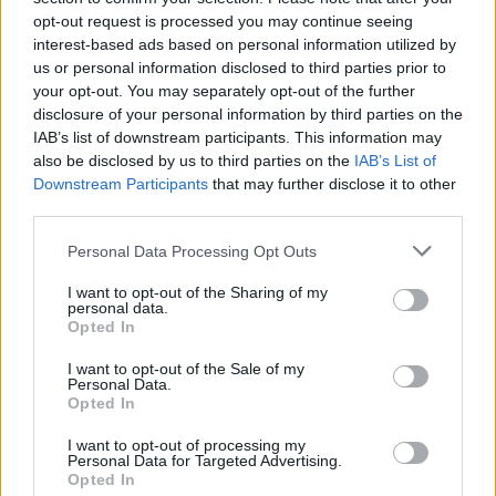
opt-out request is processed you may continue seeing
interest-based ads based on personal information utilized by
us or personal information disclosed to third parties prior to
your opt-out. You may separately opt-out of the further
FORMA-1
Súlyos hiányosságra derült fény a
disclosure of your personal information by third parties on the
McLaren győztes autójánál
IAB’s list of downstream participants. This information may
also be disclosed by us to third parties on the
IAB’s List of
Downstream Participants
that may further disclose it to other
third parties.
FORMA-1
Schumacher különleges jogai miatt
Please note that this website/app uses one or more Google
Personal Data Processing Opt Outs
nem maradhatott a korábbi
services and may gather and store information including but
Ferrari-pilótapáros
not limited to your visit or usage behaviour. You may click to
I want to opt-out of the Sharing of my
personal data.
grant or deny consent to Google and its third-party tags to
Opted In
use your data for below specified purposes in below Google
consent section.
A Verstappen Racing korábban a Ferrari és az
I want to opt-out of the Sale of my
Personal Data.
Aston Martin partnere volt a Sprint Cupban és az
Opted In
Endurance Cupban, végül azonban a Mercedes-
I want to opt-out of processing my
Personal Data for Targeted Advertising.
AMG mellett tette le a voksát.
Opted In