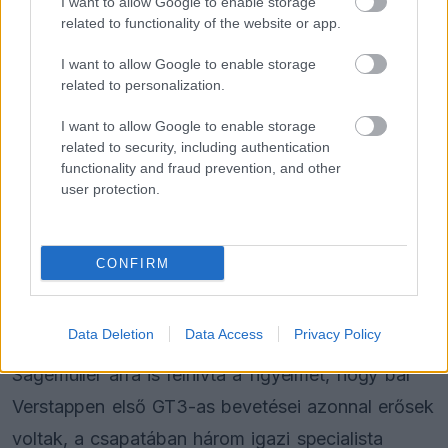
I want to allow Google to enable storage
related to functionality of the website or app.
„A csapaton belül mindenki élvezte a közös
I want to allow Google to enable storage
munkát vele” – mondta Sagemüller, utalva a
related to personalization.
Verstappen, Dani Juncadella, Lucas Auer és Jules
I want to allow Google to enable storage
Gounon közötti együttműködésre.
related to security, including authentication
functionality and fraud prevention, and other
user protection.
„Rengeteget tudott hozzátenni. Számomra is
érdekes volt látni, mennyire termékeny volt a
kapcsolat a GT3-as versenyzők és közte.”
CONFIRM
Kétirányú tudáscsere
Data Deletion
Data Access
Privacy Policy
Sagemüller arra is felhívta a figyelmet, hogy bár
Verstappen első GT3-as bevetései azonnal erősek
voltak, a csapatában három igazi specialista