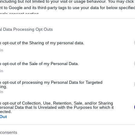
including but not limited to your visit or usage behaviour. You may click 
 to Google and its third-party tags to use your data for below specifi
ogle consent section.
l Data Processing Opt Outs
o opt-out of the Sharing of my personal data.
In
o opt-out of the Sale of my Personal Data.
In
FORMA-1
to opt-out of processing my Personal Data for Targeted
lmeztetést kapott a
Verstappen vezethetetlennek
ing.
 Hamilton miatt
nevezte az autót, mélyül a válság
In
a csapatnál
o opt-out of Collection, Use, Retention, Sale, and/or Sharing
ersonal Data that Is Unrelated with the Purposes for which it
lected.
Out
consents