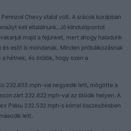
Pennzoil Chevy stabil volt. A srácok korábban
nsúlyt kell eltalálnunk. Jó kiindulópontot
akarjuk majd a fejünket, mert ahogy haladunk
n és esőt is mondanak. Minden próbálkozásnak
e a hétnek, és örülök, hogy ezen a
o 232.655 mph-val negyedik lett, mögötte a
sson zárt 232.622 mph-val az ötödik helyen. A
ex Palou 232.532 mph-s körrel összesítésben
 második lett.