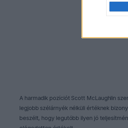
A harmadik pozíciót Scott McLaughlin sz
legjobb szélárnyék nélküli értéknek bizonyu
beszélt, hogy legutóbb ilyen jó teljesítmé
elégedetten értékelt.