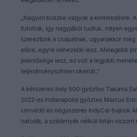
„Nagyon büszke vagyok a kivitelezésre. A 
futottak, így nagyjából tudtuk, milyen egye
szereztünk a csapatnak, ugyanakkor még v
előre, egyre nehezebb lesz. Melegebb jö
jelentősége lesz, ez volt a legjobb menet
teljesítményszinten sikerült.”
A kétszeres Indy 500-győztes Takuma Sat
2022-es indianapolisi győztes Marcus Eric
címvédő és négyszeres IndyCar-bajnok Al
hatodik, a szélárnyék nélküli listán viszont