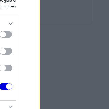
to grant or
ed purposes