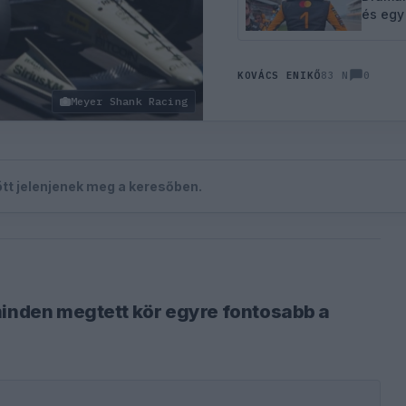
és egy
0
KOVÁCS ENIKŐ
83 N
Meyer Shank Racing
zött jelenjenek meg a keresőben.
minden megtett kör egyre fontosabb a