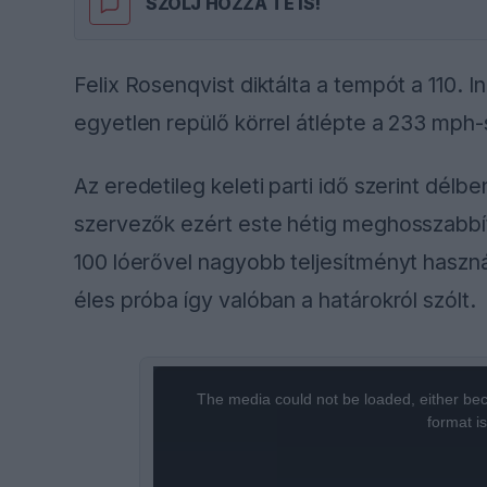
SZÓLJ HOZZÁ TE IS!
Felix Rosenqvist diktálta a tempót a 110. I
egyetlen repülő körrel átlépte a 233 mph-s
Az eredetileg keleti parti idő szerint délb
szervezők ezért este hétig meghosszabbí
100 lóerővel nagyobb teljesítményt használ
éles próba így valóban a határokról szólt.
This
The media could not be loaded, either bec
is
format i
a