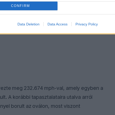
CONFIRM
Data Deletion
Data Access
Privacy Policy
erezte meg 232.674 mph-val, amely egyben a
lt. A korábbi tapasztalataira utalva arról
nnyel borult az oválon, most viszont