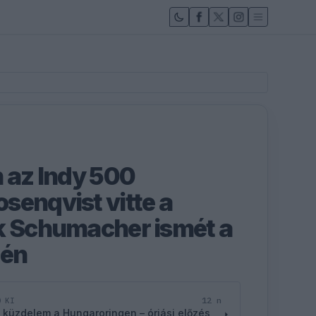
n az Indy 500
senqvist vitte a
k Schumacher ismét a
gén
12 n
D KI
 küzdelem a Hungaroringen – óriási előzés