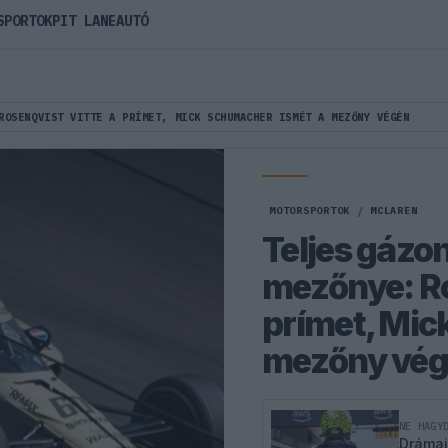
SPORTOK
PIT LANE
AUTÓ
ROSENQVIST VITTE A PRÍMET, MICK SCHUMACHER ISMÉT A MEZŐNY VÉGÉN
MOTORSPORTOK
/
MCLAREN
Teljes gázo
mezőnye: Ro
prímet, Mic
mezőny vé
NE HAGY
Drámai