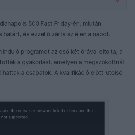
ndianapolis 500 Fast Friday-én, miután
 határt, és ezzel ő zárta az élen a napot.
en induló programot az eső két órával eltolta, a
tották a gyakorlást, amelyen a megszokottnál
hattak a csapatok. A kvalifikáció előtti utolsó
ause the server or network failed or because the
s not supported.