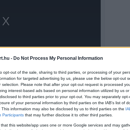
t.hu -
Do Not Process My Personal Information
to opt-out of the sale, sharing to third parties, or processing of your per
formation for targeted advertising by us, please use the below opt-out s
r selection. Please note that after your opt-out request is processed y
eing interest-based ads based on personal information utilized by us or
ank Racing 60-as rajtszámú Hondájával
disclosed to third parties prior to your opt-out. You may separately opt-
i a nap leggyorsabb egykörös eredménye lett.
losure of your personal information by third parties on the IAB’s list of
. This information may also be disclosed by us to third parties on the
IA
si 232.932 mph-val zárt másodikként,
Participants
that may further disclose it to other third parties.
a negyedik helyre került.
 that this website/app uses one or more Google services and may gath