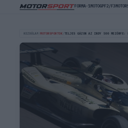
FORMA-1
MOTOGP
F2/F3
MOTOR
KEZDŐLAP
/
MOTORSPORTOK
/
TELJES GÁZON AZ INDY 500 MEZŐNYE: 