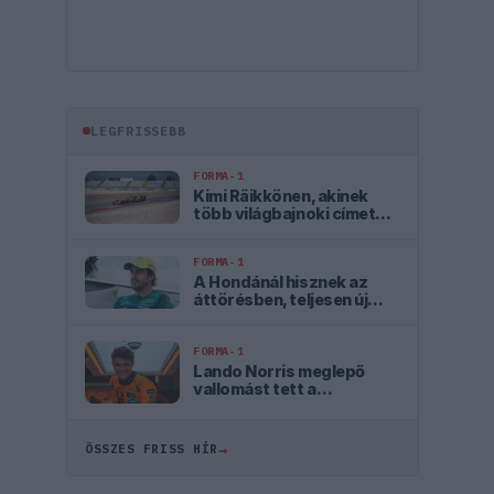
LEGFRISSEBB
FORMA-1
Kimi Räikkönen, akinek
több világbajnoki címet
kellett volna nyernie a
McLarennel
FORMA-1
A Hondánál hisznek az
áttörésben, teljesen új
motorral érkeznek a
Holland Nagydíjra az
Aston Martinnal
FORMA-1
Lando Norris meglepő
vallomást tett a
gyermekkori
szenvedélyéről
→
ÖSSZES FRISS HÍR