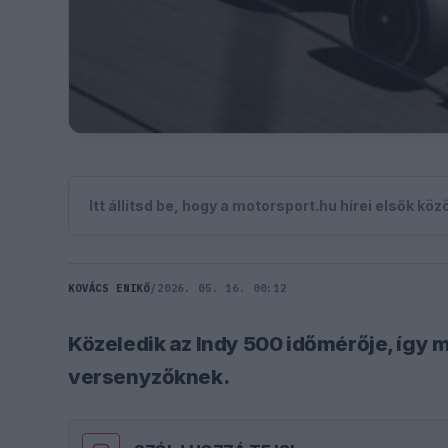
Itt állítsd be, hogy a motorsport.hu hírei elsők kö
KOVÁCS ENIKŐ
/
2026. 05. 16. 00:12
Közeledik az Indy 500 időmérője, így 
versenyzőknek.