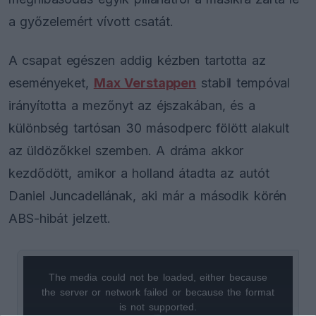
a győzelemért vívott csatát.
A csapat egészen addig kézben tartotta az
eseményeket,
Max Verstappen
stabil tempóval
irányította a mezőnyt az éjszakában, és a
különbség tartósan 30 másodperc fölött alakult
az üldözőkkel szemben. A dráma akkor
kezdődött, amikor a holland átadta az autót
Daniel Juncadellának, aki már a második körén
ABS-hibát jelzett.
The media could not be loaded, either because
This
the server or network failed or because the format
is
is not supported.