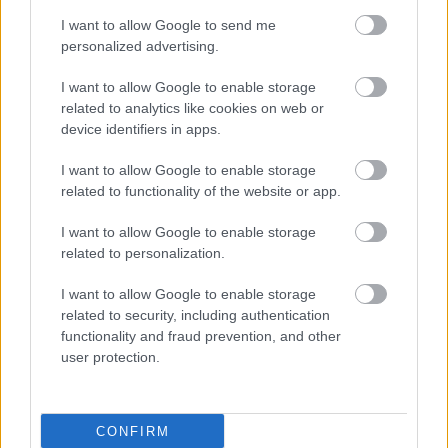
Ferrari, hamarosan mindenki ezt
I want to allow Google to send me
másolhatja
personalized advertising.
I want to allow Google to enable storage
A csapat már készítette elő a bokszkiállást és a
related to analytics like cookies on web or
device identifiers in apps.
javítást, amikor újabb gond jelentkezett. „A
I want to allow Google to enable storage
következő körben szokatlan zajokról és
related to functionality of the website or app.
vibrációról számolt be, ezért lassan visszatért a
I want to allow Google to enable storage
bokszba” – tette hozzá.
related to personalization.
Az átvizsgálás során kiderült, hogy eltört a
I want to allow Google to enable storage
related to security, including authentication
féltengely, a széteső alkatrész pedig a környező
functionality and fraud prevention, and other
elemekben is komoly károkat okozott, ami
user protection.
hosszadalmas szerelést tett szükségessé. A
javítás esélytelenné tette a végső sikert, a csapat
CONFIRM