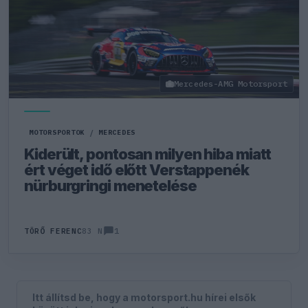
Mercedes-AMG Motorsport
MOTORSPORTOK
/
MERCEDES
Kiderült, pontosan milyen hiba miatt
ért véget idő előtt Verstappenék
nürburgringi menetelése
1
TÖRŐ FERENC
83 N
Itt állítsd be, hogy a motorsport.hu hírei elsők