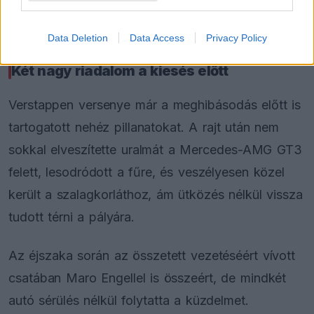
mégis úgy döntött, hogy a közönség kedvéért
visszaküldi az autót az utolsó körre.
Data Deletion
Data Access
Privacy Policy
Két nagy riadalom a kiesés előtt
Verstappen versenye már a meghibásodás előtt is
tartogatott nehéz pillanatokat. A rajt után nem
sokkal elveszítette uralmát a Mercedes-AMG GT3
felett, lesodródott a fűre, és veszélyesen közel
került a szalagkorláthoz, ám ütközés nélkül vissza
tudott térni a pályára.
Az éjszaka során az összetett vezetéséért vívott
csatában Maro Engellel is összeért, de mindkét
autó sérülés nélkül folytatta a küzdelmet.