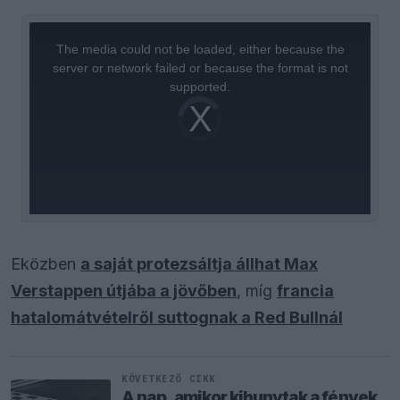
This
is
a
The media could not be loaded, either because the
modal
window.
server or network failed or because the format is not
supported.
Video
Player
is
loading.
Eközben
a saját protezsáltja állhat Max
Verstappen útjába a jövőben
, míg
francia
hatalomátvételről suttognak a Red Bullnál
KÖVETKEZŐ CIKK
A nap, amikor kihunytak a fények