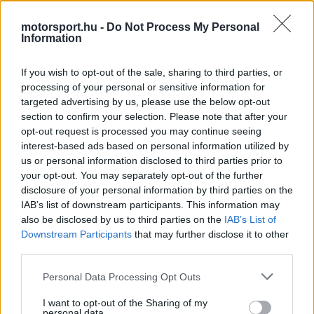
Video
a
Player
is
motorsport.hu -
Do Not Process My Personal
loading.
modal
Information
window.
If you wish to opt-out of the sale, sharing to third parties, or
processing of your personal or sensitive information for
targeted advertising by us, please use the below opt-out
section to confirm your selection. Please note that after your
Így omlott össze az élen álló autó
opt-out request is processed you may continue seeing
interest-based ads based on personal information utilized by
us or personal information disclosed to third parties prior to
A történtek hátteréről a Mercedes-AMG
your opt-out. You may separately opt-out of the further
Motorsport ügyfélprogramjának vezetője beszélt,
disclosure of your personal information by third parties on the
IAB’s list of downstream participants. This information may
aki részletesen felidézte a döntő perceket. „Nem
also be disclosed by us to third parties on the
IAB’s List of
sokkal a versenyzőcsere után Juncadella jelezte,
Downstream Participants
that may further disclose it to other
third parties.
hogy az ABS nem működik. Azonnal elektromos
Please note that this website/app uses one or more Google
hibára gyanakodtunk, megpróbáltuk újraindítani a
Personal Data Processing Opt Outs
services and may gather and store information including but
rendszert, és az autó eleinte számottevő
not limited to your visit or usage behaviour. You may click to
I want to opt-out of the Sharing of my
personal data.