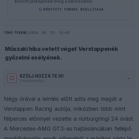
között jelenjenek meg a keresőben.
G
KÖVETETT FORRÁS BEÁLLÍTÁSA
TÖRŐ FERENC
/
2026. 05. 17. 21:03
Műszaki hiba vetett véget Verstappenék
győzelmi esélyének.
SZÓLJ HOZZÁ TE IS!
1 hozzászólás.
Négy órával a leintés előtt adta meg magát a
Verstappen Racing autója, miközben több mint
félperces előnnyel vezette a nürburgringi 24 órást.
A Mercedes-AMG GT3-as hajtásláncában fellépő
meghibásodás egyik pillanatról a másikra zárta le