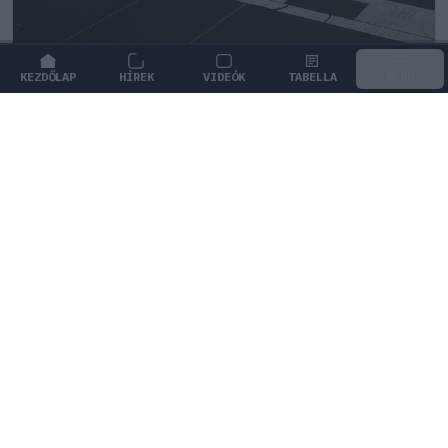
KEZDŐLAP
HÍREK
VIDEÓK
TABELLA
MENÜ
FORMA-1
/
MCLAREN
A nap, amikor kihunytak a fények
Mika Hakkinen előtt
Mika Hakkinen drámai részletességgel idézte fel az
1995-ös adelaide-i életveszélyes bukását és a csodával
határos visszatérését.
0
TÖRŐ FERENC
18 P
KÖVETKEZŐ FUTAM
Holland Nagydíj