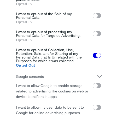
grant or deny consent to Google and its third-party tags to
időveszteség nélkül tudott továbbmenni” –
Opted In
use your data for below specified purposes in below Google
mondta Stefan Wendl.
consent section.
I want to opt-out of the Sale of my
Personal Data.
Opted In
EZEKET IS AJÁNLJUK
I want to opt-out of processing my
Personal Data for Targeted Advertising.
Opted In
FORMA-1
A saját protezsáltja állhat Max
I want to opt-out of Collection, Use,
Verstappen útjába a jövőben
Retention, Sale, and/or Sharing of my
Personal Data that Is Unrelated with the
Purposes for which it was collected.
Opted Out
Google consents
FORMA-1
Francia hatalomátvételről
I want to allow Google to enable storage
suttognak a Red Bullnál
related to advertising like cookies on web or
device identifiers in apps.
I want to allow my user data to be sent to
FORMA-1
Google for online advertising purposes.
Kockázatos ötlettel villant a