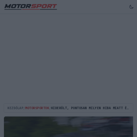
KEZDŐLAP
/
MOTORSPORTOK
/
KIDERÜLT, PONTOSAN MILYEN HIBA MIATT ÉRT VÉGET IDŐ ELŐTT VERSTAPPENÉK NÜRBURGRINGI MENETELÉSE