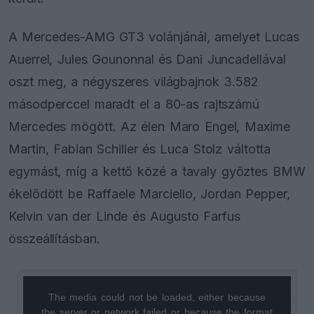
A Mercedes-AMG GT3 volánjánál, amelyet Lucas
Auerrel, Jules Gounonnal és Dani Juncadellával
oszt meg, a négyszeres világbajnok 3.582
másodperccel maradt el a 80-as rajtszámú
Mercedes mögött. Az élen Maro Engel, Maxime
Martin, Fabian Schiller és Luca Stolz váltotta
egymást, míg a kettő közé a tavaly győztes BMW
ékelődött be Raffaele Marciello, Jordan Pepper,
Kelvin van der Linde és Augusto Farfus
összeállításban.
The media could not be loaded, either because
This
the server or network failed or because the format