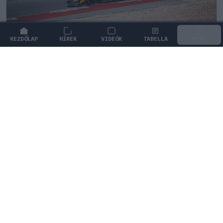
KEZDŐLAP
HÍREK
VIDEÓK
TABELLA
MENÜ
FORMA-1
/
MCLAREN
Kimi Räikkönen, akinek több
világbajnoki címet kellett volna
nyernie a McLarennel
Indy Lall szerint Kimi Räikkönen óriási tehetség volt,
akivel több világbajnoki címet is nyerniük kellett volna.
2
KOVÁCS ENIKŐ
4Ó
KÖVETKEZŐ FUTAM
Holland Nagydíj