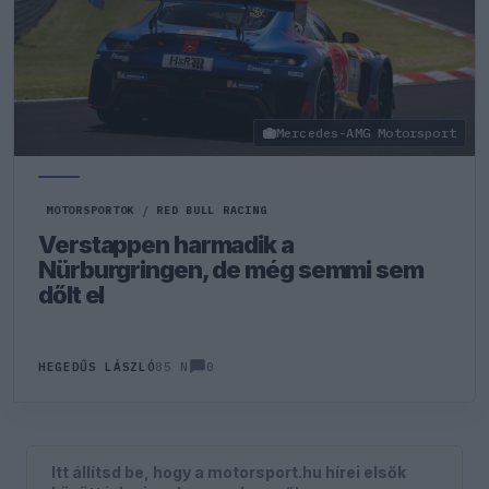
Mercedes-AMG Motorsport
MOTORSPORTOK
/
RED BULL RACING
Verstappen harmadik a
Nürburgringen, de még semmi sem
dőlt el
0
HEGEDŰS LÁSZLÓ
85 N
Itt állítsd be, hogy a motorsport.hu hírei elsők