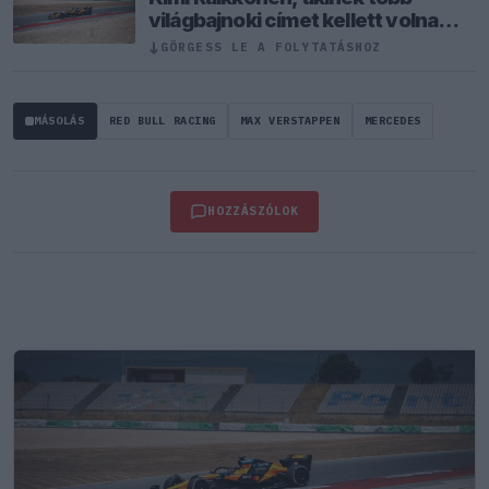
világbajnoki címet kellett volna
nyernie a McLarennel
↓
GÖRGESS LE A FOLYTATÁSHOZ
MÁSOLÁS
RED BULL RACING
MAX VERSTAPPEN
MERCEDES
HOZZÁSZÓLOK