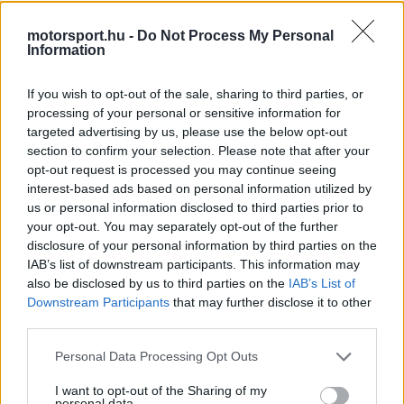
is
is not supported.
motorsport.hu -
Do Not Process My Personal
Video
a
Player
Information
is
loading.
modal
If you wish to opt-out of the sale, sharing to third parties, or
window.
processing of your personal or sensitive information for
targeted advertising by us, please use the below opt-out
section to confirm your selection. Please note that after your
opt-out request is processed you may continue seeing
interest-based ads based on personal information utilized by
Tanulófázis a javából
us or personal information disclosed to third parties prior to
your opt-out. You may separately opt-out of the further
A „Q1” elnevezés ellenére a csütörtöki etap
disclosure of your personal information by third parties on the
IAB’s list of downstream participants. This information may
inkább gyakorlásnak számított a favoritok
also be disclosed by us to third parties on the
IAB’s List of
számára, hiszen ez a szakasz elsősorban az 50.
Downstream Participants
that may further disclose it to other
third parties.
és 161. rajthely közötti sorrendet határozza meg a
Please note that this website/app uses one or more Google
szombaton rajtoló versenyre. A pole pozícióról és
Personal Data Processing Opt Outs
services and may gather and store information including but
az élmezőny végleges sorrendjéről a pénteki Top
not limited to your visit or usage behaviour. You may click to
I want to opt-out of the Sharing of my
personal data.