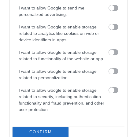
I want to allow Google to send me
personalized advertising.
Verstappen elsőként hajtott pályára a kétórás
I want to allow Google to enable storage
related to analytics like cookies on web or
edzésen, és kezdetben még kilenc perc feletti
device identifiers in apps.
kört futott, mielőtt fokozatosan gyorsult volna.
I want to allow Google to enable storage
Huszonöt perc elteltével született meg az első
related to functionality of the website or app.
kilenc percen belüli idő, amikor Benjamin Leuchter
I want to allow Google to enable storage
8:54.259-et autózott a Max Kruse-féle
Audi
R8-
related to personalization.
cal.
I want to allow Google to enable storage
related to security, including authentication
Az első igazán komoly etalont a Winward
functionality and fraud prevention, and other
user protection.
Mercedes állította fel, majd több autó is javított
ezen, mígnem 55 perccel a leintés előtt a
Verstappen Racing 3-as számú Mercedese ugrott
CONFIRM