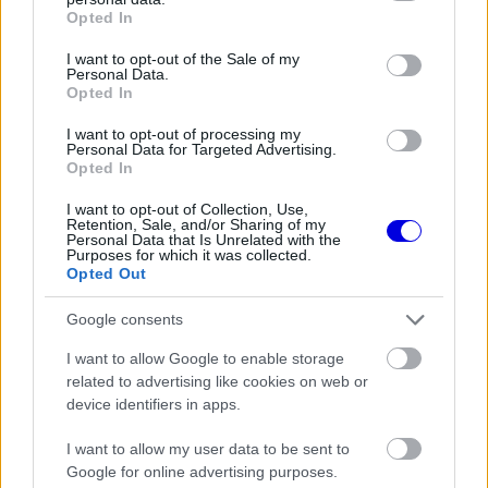
grant or deny consent to Google and its third-party tags to
Qualifying dönt.
Opted In
use your data for below specified purposes in below Google
consent section.
I want to opt-out of the Sale of my
Personal Data.
EZEKET IS AJÁNLJUK
Opted In
I want to opt-out of processing my
FORMA-1
Personal Data for Targeted Advertising.
Komoly döntést hozott a Ferrari,
Opted In
miközben a Red Bullnál elmaradtak
a győzelmek
I want to opt-out of Collection, Use,
Retention, Sale, and/or Sharing of my
Personal Data that Is Unrelated with the
Purposes for which it was collected.
Opted Out
FORMA-1
Rendkívül okos döntést hozott az
Google consents
Aston Martin az F1-ben
I want to allow Google to enable storage
related to advertising like cookies on web or
device identifiers in apps.
FORMA-1
I want to allow my user data to be sent to
Fontos kulcsembert csábított át
Google for online advertising purposes.
riválisától a Red Bull