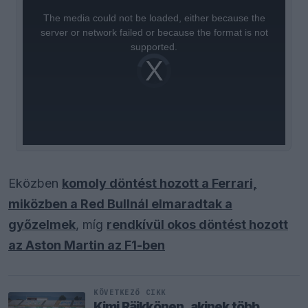
This
is
a
The media could not be loaded, either because the
modal
window.
server or network failed or because the format is not
supported.
Video
Player
is
loading.
Eközben
komoly döntést hozott a Ferrari,
miközben a Red Bullnál elmaradtak a
győzelmek
, míg
rendkívül okos döntést hozott
az Aston Martin az F1-ben
KÖVETKEZŐ CIKK
Kimi Räikkönen, akinek több