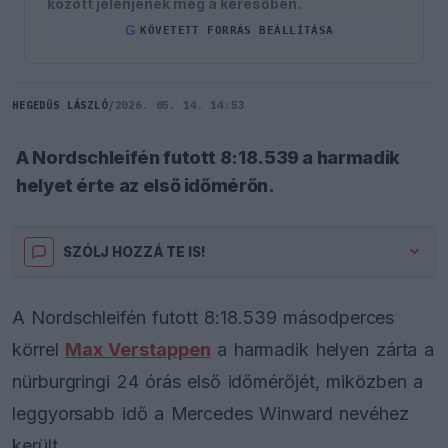
között jelenjenek meg a keresőben.
G
KÖVETETT FORRÁS BEÁLLÍTÁSA
HEGEDŰS LÁSZLÓ
/
2026. 05. 14. 14:53
A Nordschleifén futott 8:18.539 a harmadik
helyet érte az első időmérőn.
SZÓLJ HOZZÁ TE IS!
A Nordschleifén futott 8:18.539 másodperces
körrel
Max Verstappen
a harmadik helyen zárta a
nürburgringi 24 órás első időmérőjét, miközben a
leggyorsabb idő a Mercedes Winward nevéhez
került.