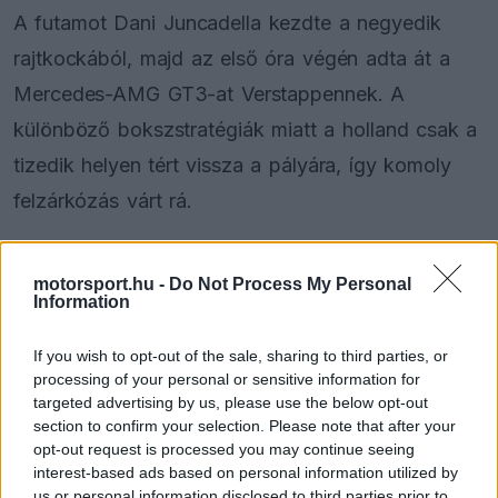
A futamot Dani Juncadella kezdte a negyedik
rajtkockából, majd az első óra végén adta át a
Mercedes-AMG GT3-at Verstappennek. A
különböző bokszstratégiák miatt a holland csak a
tizedik helyen tért vissza a pályára, így komoly
felzárkózás várt rá.
motorsport.hu -
Do Not Process My Personal
Information
If you wish to opt-out of the sale, sharing to third parties, or
processing of your personal or sensitive information for
targeted advertising by us, please use the below opt-out
section to confirm your selection. Please note that after your
opt-out request is processed you may continue seeing
interest-based ads based on personal information utilized by
us or personal information disclosed to third parties prior to