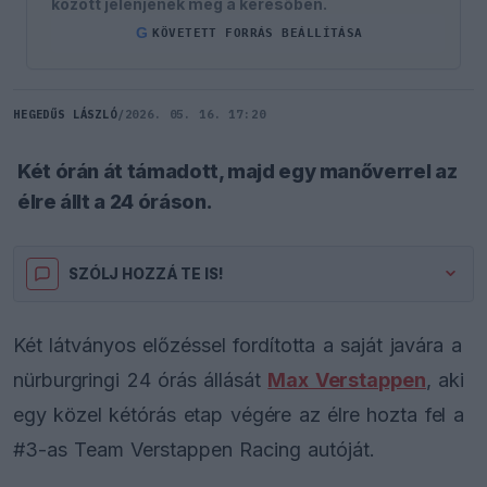
között jelenjenek meg a keresőben.
G
KÖVETETT FORRÁS BEÁLLÍTÁSA
HEGEDŰS LÁSZLÓ
/
2026. 05. 16. 17:20
Két órán át támadott, majd egy manőverrel az
élre állt a 24 óráson.
SZÓLJ HOZZÁ TE IS!
Két látványos előzéssel fordította a saját javára a
nürburgringi 24 órás állását
Max Verstappen
, aki
egy közel kétórás etap végére az élre hozta fel a
#3-as Team Verstappen Racing autóját.