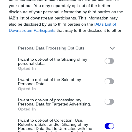
your opt-out. You may separately opt-out of the further
A négyszeres világbajnok etapja kis híján
disclosure of your personal information by third parties on the
IAB’s list of downstream participants. This information may
rémálommá vált, amikor egy gyors szakaszon
also be disclosed by us to third parties on the
IAB’s List of
majdnem elveszítette az uralmát az autó felett, és
Downstream Participants
that may further disclose it to other
third parties.
csak centiken múlt, hogy nem csapódott a
Please note that this website/app uses one or more Google
Personal Data Processing Opt Outs
korlátba. A megingás azonban nem törte meg a
services and may gather and store information including but
lendületét, néhány körrel később már támadó
not limited to your visit or usage behaviour. You may click to
I want to opt-out of the Sharing of my
personal data.
grant or deny consent to Google and its third-party tags to
üzemmódban autózott.
Opted In
use your data for below specified purposes in below Google
consent section.
I want to opt-out of the Sale of my
Personal Data.
EZEKET IS AJÁNLJUK
Opted In
I want to opt-out of processing my
Personal Data for Targeted Advertising.
FORMA-1
Opted In
Fontos kulcsembert csábított át
riválisától a Red Bull
I want to opt-out of Collection, Use,
Retention, Sale, and/or Sharing of my
Personal Data that Is Unrelated with the