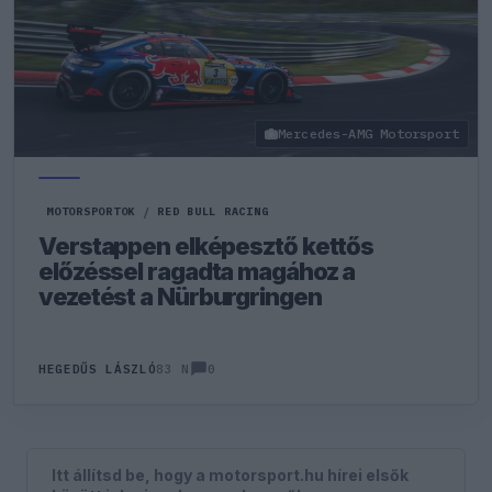
Mercedes-AMG Motorsport
MOTORSPORTOK
/
RED BULL RACING
Verstappen elképesztő kettős
előzéssel ragadta magához a
vezetést a Nürburgringen
0
HEGEDŰS LÁSZLÓ
83 N
Itt állítsd be, hogy a motorsport.hu hírei elsők