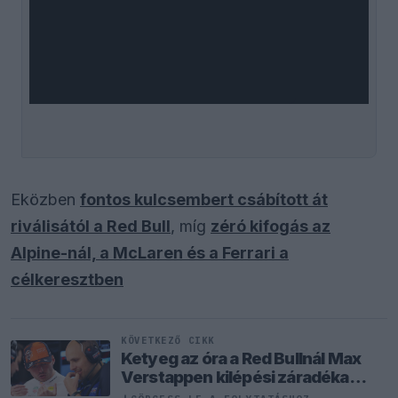
Eközben
fontos kulcsembert csábított át
riválisától a Red Bull
, míg
zéró kifogás az
Alpine-nál, a McLaren és a Ferrari a
célkeresztben
KÖVETKEZŐ CIKK
Ketyeg az óra a Red Bullnál Max
Verstappen kilépési záradéka
miatt