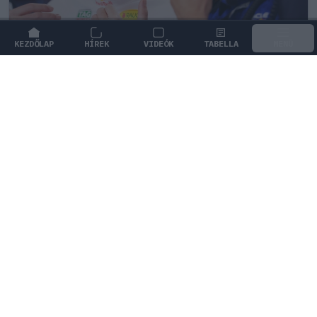
KEZDŐLAP
HÍREK
VIDEÓK
TABELLA
MENÜ
FORMA-1
/
RED BULL RACING
Ketyeg az óra a Red Bullnál Max
Verstappen kilépési záradéka miatt
Aktívvá vált a záradék, amelynek értelmében a holland
pilóta akár már a nyáron csapatot válthat.
0
KISS SÁNDOR
40 P
KÖVETKEZŐ FUTAM
Holland Nagydíj
Zandvoort Circuit
VISSZASZÁMLÁLÓ