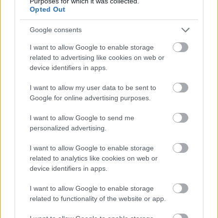
Purposes for which it was collected.
Opted Out
FORMA-1
Zéró kifogás az Alpine-nál, a
Google consents
McLaren és a Ferrari a
célkeresztben
I want to allow Google to enable storage
related to advertising like cookies on web or
device identifiers in apps.
FORMA-1
I want to allow my user data to be sent to
Mélypontról mentené meg F1-es
Google for online advertising purposes.
projektjét a Honda a sokkoló
szezonkezdés után
I want to allow Google to send me
personalized advertising.
Előbb a #47-es KCMG BMW-t vezető Jesse
I want to allow Google to enable storage
related to analytics like cookies on web or
Krohnt előzte meg határozott mozdulattal, majd
device identifiers in apps.
nem sokkal később a #911-es Manthey Racing
I want to allow Google to enable storage
Porschéval versenyző, DTM-bajnok Ayhancan
related to functionality of the website or app.
Güvent is maga mögé utasította egy pontosan