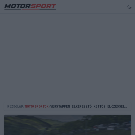
KEZDŐLAP
/
MOTORSPORTOK
/
VERSTAPPEN ELKÉPESZTŐ KETTŐS ELŐZÉSSEL RAGADTA MAGÁHOZ A VEZETÉST A NÜRBURGRINGEN