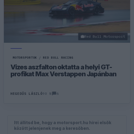
Red Bull Motorsport
MOTORSPORTOK
/
RED BULL RACING
Vizes aszfalton oktatta a helyi GT-
profikat Max Verstappen Japánban
6
HEGEDŰS LÁSZLÓ
90 N
Itt állítsd be, hogy a motorsport.hu hírei elsők
között jelenjenek meg a keresőben.