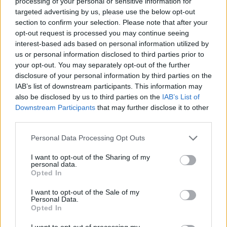
processing of your personal or sensitive information for
próbálkozására jelentősen gyorsult, sőt, minden
targeted advertising by us, please use the below opt-out
section to confirm your selection. Please note that after your
szektorban javítva végül 1:44.075-nél állította meg
opt-out request is processed you may continue seeing
az órát.
interest-based ads based on personal information utilized by
us or personal information disclosed to third parties prior to
your opt-out. You may separately opt-out of the further
EZEKET IS AJÁNLJUK
disclosure of your personal information by third parties on the
IAB’s list of downstream participants. This information may
also be disclosed by us to third parties on the
IAB’s List of
FORMA-1
Downstream Participants
that may further disclose it to other
Bankot robbanthat a Ferrari Max
third parties.
Verstappen megszerzéséért
Please note that this website/app uses one or more Google
Personal Data Processing Opt Outs
services and may gather and store information including but
not limited to your visit or usage behaviour. You may click to
I want to opt-out of the Sharing of my
personal data.
grant or deny consent to Google and its third-party tags to
FORMA-1
Opted In
Sergio Perez válthatja Carlos
use your data for below specified purposes in below Google
Sainzot a Williamsnél
consent section.
I want to opt-out of the Sale of my
Personal Data.
Opted In
I want to opt-out of processing my