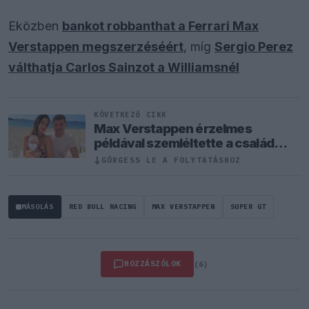
Eközben
bankot robbanthat a Ferrari Max
Verstappen megszerzéséért
, míg
Sergio Perez
válthatja Carlos Sainzot a Williamsnél
KÖVETKEZŐ CIKK
Max Verstappen érzelmes
példával szemléltette a család
fontosságát
GÖRGESS LE A FOLYTATÁSHOZ
↓
MÁSOLÁS
RED BULL RACING
MAX VERSTAPPEN
SUPER GT
HOZZÁSZÓLOK
(6)