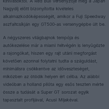
kihívásoktól. A Red Bull versenyzője még a Japán
Nagydíj előtt bizonyította kivételes
alkalmazkodóképességét, amikor a Fuji Speedway
aszfaltcsíkján egy GT500-as versenygépbe ült be.
A négyszeres világbajnok tempója és
autókezelése már a miami hétvégén is lenyűgözte
a rajongókat, hiszen egy rajt utáni megforgást
követően azonnal folytatni tudta a száguldást,
minimálisra csökkentve az időveszteséget,
miközben az ötödik helyen ért célba. Az alábbi
videóban a holland pilóta egy esős teszten mérte
össze a tudását a Super GT sorozat egyik
tapasztalt profijával, Acusi Mijakéval.