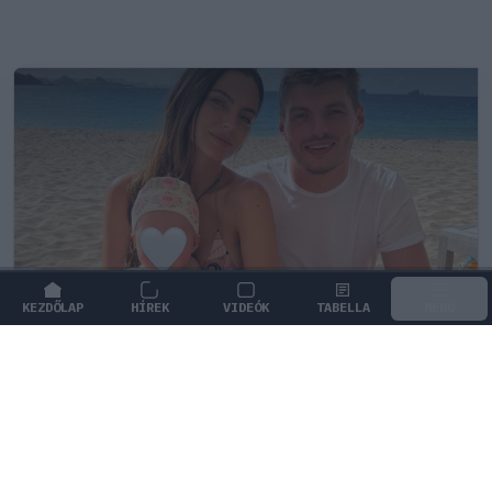
KEZDŐLAP
HÍREK
VIDEÓK
TABELLA
MENÜ
FORMA-1
/
RED BULL RACING
Max Verstappen érzelmes példával
szemléltette a család fontosságát
Max Verstappen elárulta, hogy mi jelenti számára a
legnagyobb boldogságot a trófeákon és a