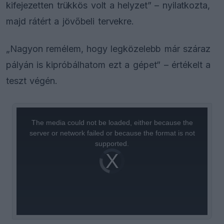
kifejezetten trükkös volt a helyzet” – nyilatkozta,
majd rátért a jövőbeli tervekre.
„Nagyon remélem, hogy legközelebb már száraz
pályán is kipróbálhatom ezt a gépet” – értékelt a
teszt végén.
This
is
a
The media could not be loaded, either because the
modal
window.
server or network failed or because the format is not
supported.
Video
Player
is
loading.