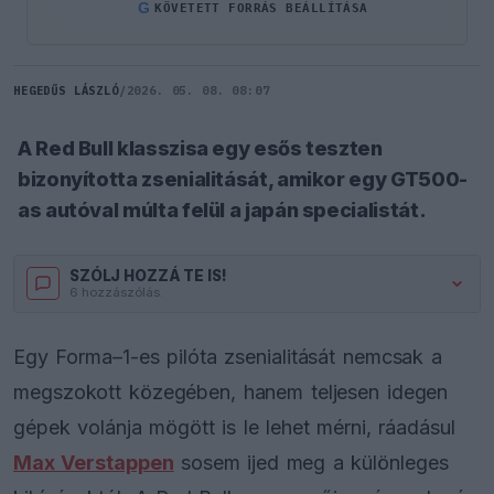
G
KÖVETETT FORRÁS BEÁLLÍTÁSA
HEGEDŰS LÁSZLÓ
/
2026. 05. 08. 08:07
A Red Bull klasszisa egy esős teszten
bizonyította zsenialitását, amikor egy GT500-
as autóval múlta felül a japán specialistát.
SZÓLJ HOZZÁ TE IS!
6 hozzászólás.
Egy Forma–1-es pilóta zsenialitását nemcsak a
megszokott közegében, hanem teljesen idegen
gépek volánja mögött is le lehet mérni, ráadásul
Max Verstappen
sosem ijed meg a különleges