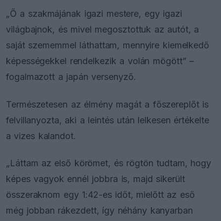
„Ő a szakmájának igazi mestere, egy igazi
világbajnok, és mivel megosztottuk az autót, a
saját szememmel láthattam, mennyire kiemelkedő
képességekkel rendelkezik a volán mögött” –
fogalmazott a japán versenyző.
Természetesen az élmény magát a főszereplőt is
felvillanyozta, aki a leintés után lelkesen értékelte
a vizes kalandot.
„Láttam az első körömet, és rögtön tudtam, hogy
képes vagyok ennél jobbra is, majd sikerült
összeraknom egy 1:42-es időt, mielőtt az eső
még jobban rákezdett, így néhány kanyarban