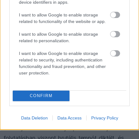
device identifiers in apps.
I want to allow Google to enable storage
related to functionality of the website or app.
I want to allow Google to enable storage
related to personalization.
I want to allow Google to enable storage
related to security, including authentication
functionality and fraud prevention, and other
Ezt követően jött a sorozatban abszolút újoncnak
user protection.
számító Verstappen, aki bár eleinte kereste a
ritmust, pillanatok alatt megtalálta a határokat.
CONFIRM
Egy apróbb pályaelhagyás ugyan becsúszott a
tapogatózás során, de ez egyáltalán nem
zökkentette ki, ugyanis az első komolyabb köre
Data Deletion
Data Access
Privacy Policy
már hajszálra volt a helyi specialista idejétől. A
folytatásban viszont brutális tempót diktált, és