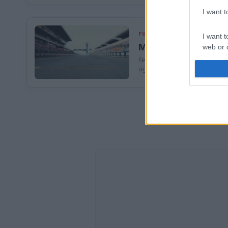
I want 
FORMA-1
FERRARI
336 N
I want t
Massa háborúja: Októ
web or d
Felipe Massa megerősítette,
I want t
ügyben.
or app.
I want t
I want t
authenti