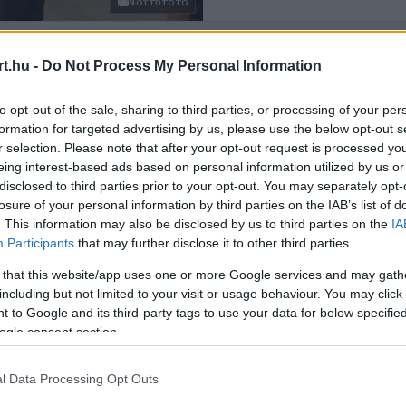
Northfoto
t.hu -
Do Not Process My Personal Information
to opt-out of the sale, sharing to third parties, or processing of your per
formation for targeted advertising by us, please use the below opt-out s
r selection. Please note that after your opt-out request is processed y
5
eing interest-based ads based on personal information utilized by us or
disclosed to third parties prior to your opt-out. You may separately opt-
olóknak is megvan
losure of your personal information by third parties on the IAB’s list of
e Massa 2008-as
. This information may also be disclosed by us to third parties on the
IA
Participants
that may further disclose it to other third parties.
nyéről
 that this website/app uses one or more Google services and may gath
including but not limited to your visit or usage behaviour. You may click 
 to Google and its third-party tags to use your data for below specifi
ogle consent section.
s kártérítési ügye az F1 és Ecclestone ellen ezen a h
l Data Processing Opt Outs