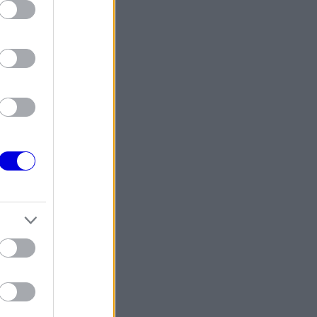
ten
el
iszony
ett