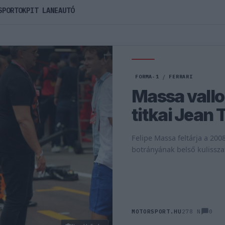
SPORTOK
PIT LANE
AUTÓ
FORMA-1
/
FERRARI
Massa vall
titkai Jean 
Felipe Massa feltárja a 200
botrányának belső kulisszat
0
MOTORSPORT.HU
278 N