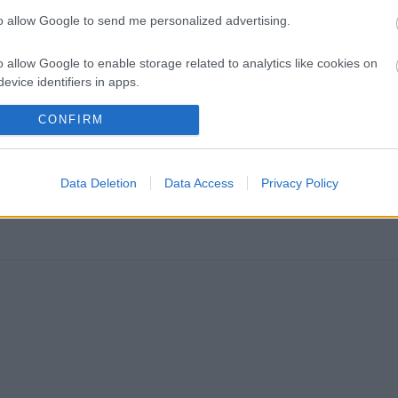
to allow Google to send me personalized advertising.
o allow Google to enable storage related to analytics like cookies on
ber végén dől el, átírják-e az F1 történelmét
evice identifiers in apps.
 hogy október végén egy négynapos londoni meghallgatás dönt a Crashgate-
o allow Google to enable storage related to functionality of the website
CONFIRM
o allow Google to enable storage related to personalization.
Data Deletion
Data Access
Privacy Policy
o allow Google to enable storage related to security, including
cation functionality and fraud prevention, and other user protection.