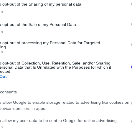
o opt-out of the Sharing of my personal data.
ita, amelyet „crashgate"-ként emlegetnek, jogi lépések formájában ezen a hé
óság elé.
In
o opt-out of the Sale of my Personal Data.
In
to opt-out of processing my Personal Data for Targeted
ing.
, kínos viszonya volt egy korábbi Sky-os F1-szakértőv
In
, Ted Kravitz új könyvében arról ír, hogy Pat Symonds érkezésekor „kínos” v
it a 2008-as „crashgate” ügye súlyosbított.
o opt-out of Collection, Use, Retention, Sale, and/or Sharing
ersonal Data that Is Unrelated with the Purposes for which it
lected.
Out
consents
o allow Google to enable storage related to advertising like cookies on
 Massa pere a 2008-as világbajnoki cím miatt
evice identifiers in apps.
éka, hogy jogi úton szerezze meg az igazát a Crashgate-botrány miatt elveszt
o allow my user data to be sent to Google for online advertising
s.