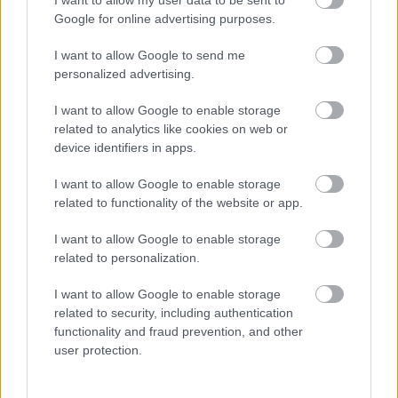
Google for online advertising purposes.
9
Nico Hülkenberg
Sauber
+53.324
10
Pierre Gasly
Alpine
+53.914
I want to allow Google to send me
personalized advertising.
11
Alexander Albon
Williams
+54.184
I want to allow Google to enable storage
12
Esteban Ocon
Haas
+54.696
related to analytics like cookies on web or
13
Carlos Sainz
Williams
+55.420
device identifiers in apps.
14
Fernando Alonso
Aston Martin
+55.766
I want to allow Google to enable storage
15
Franco Colapinto
Alpine
+57.777
related to functionality of the website or app.
16
Lance Stroll
Aston Martin
+58.247
I want to allow Google to enable storage
17
Cunoda Júki
Red Bull Racing
+69.176
related to personalization.
18
Lewis Hamilton
Ferrari
kiesett
I want to allow Google to enable storage
19
Charles Leclerc
Ferrari
kiesett
related to security, including authentication
functionality and fraud prevention, and other
20
Gabriel Bortoleto
Sauber
kiesett
user protection.