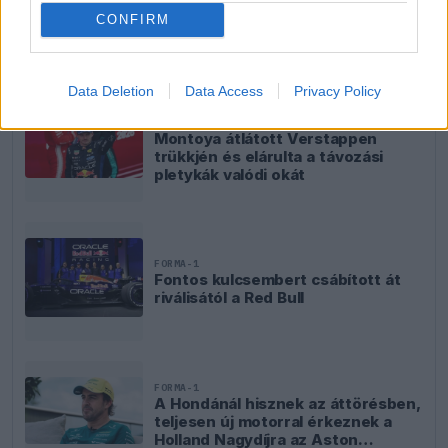
A Brazil Nagydíj összefoglalójáért kattints ide!
CONFIRM
EZEKET IS AJÁNLJUK
Data Deletion
Data Access
Privacy Policy
FORMA-1
Montoya átlátott Verstappen
trükkjén és elárulta a távozási
pletykák valódi okát
FORMA-1
Fontos kulcsembert csábított át
riválisától a Red Bull
FORMA-1
A Hondánál hisznek az áttörésben,
teljesen új motorral érkeznek a
Holland Nagydíjra az Aston