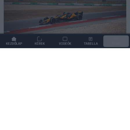
KEZDŐLAP
HÍREK
VIDEÓK
TABELLA
MENÜ
FORMA-1
/
MCLAREN
Kimi Räikkönen, akinek több
világbajnoki címet kellett volna
nyernie a McLarennel
Indy Lall szerint Kimi Räikkönen óriási tehetség volt,
akivel több világbajnoki címet is nyerniük kellett volna.
2
KOVÁCS ENIKŐ
4Ó