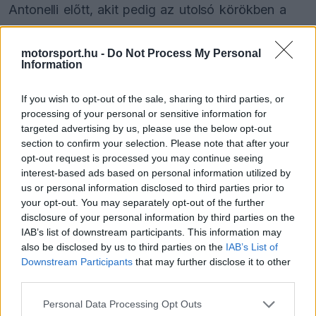
Antonelli előtt, akit pedig az utolsó körökben a
bokszból rajtoló Verstappen izzasztott meg.
motorsport.hu -
Do Not Process My Personal
Information
Russell a negyedik lett, mivel vissza tudta verni a
10 másodperces büntetése miatt hátraeső Piastrit,
If you wish to opt-out of the sale, sharing to third parties, or
processing of your personal or sensitive information for
Bearman pedig újabb erős eredményt ért el:
targeted advertising by us, please use the below opt-out
hatodik lett. Hárman estek ki: a két Ferrari,
section to confirm your selection. Please note that after your
opt-out request is processed you may continue seeing
valamint a hazai pilóta Bortoleto.
interest-based ads based on personal information utilized by
us or personal information disclosed to third parties prior to
your opt-out. You may separately opt-out of the further
disclosure of your personal information by third parties on the
The media could not be loaded, either because
This
IAB’s list of downstream participants. This information may
the server or network failed or because the format
is
also be disclosed by us to third parties on the
IAB’s List of
is not supported.
Downstream Participants
that may further disclose it to other
Video
a
Player
third parties.
is
loading.
modal
Please note that this website/app uses one or more Google
Personal Data Processing Opt Outs
window.
services and may gather and store information including but