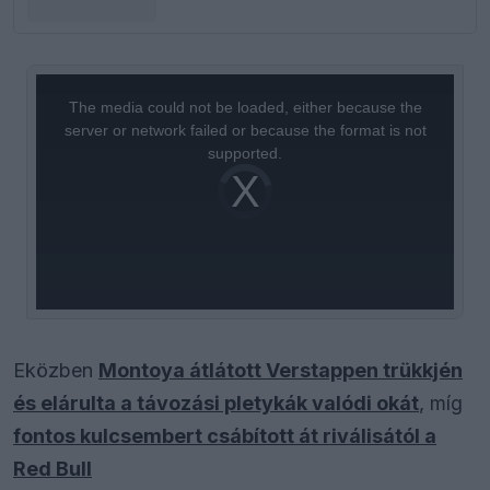
Martinnal
This
is
a
The media could not be loaded, either because the
modal
window.
server or network failed or because the format is not
supported.
Video
Player
is
loading.
Eközben
Montoya átlátott Verstappen trükkjén
és elárulta a távozási pletykák valódi okát
, míg
fontos kulcsembert csábított át riválisától a
Red Bull