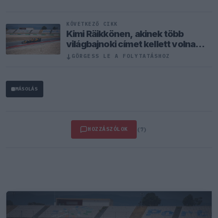
KÖVETKEZŐ CIKK
Kimi Räikkönen, akinek több
világbajnoki címet kellett volna
nyernie a McLarennel
↓
GÖRGESS LE A FOLYTATÁSHOZ
MÁSOLÁS
HOZZÁSZÓLOK
(7)