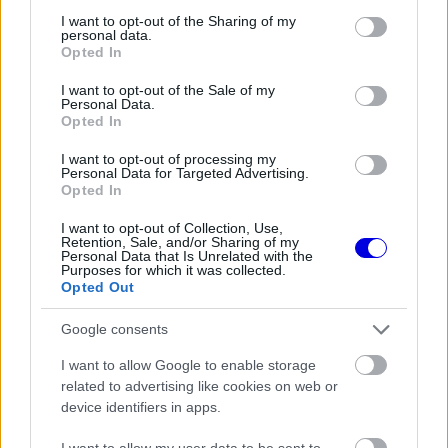
not limited to your visit or usage behaviour. You may click to
I want to opt-out of the Sharing of my
personal data.
grant or deny consent to Google and its third-party tags to
Opted In
use your data for below specified purposes in below Google
consent section.
I want to opt-out of the Sale of my
A Forma-1-es Brazil Nagydíj
Personal Data.
Opted In
végeredménye:
I want to opt-out of processing my
Personal Data for Targeted Advertising.
Versenyző
Csapat
Idő
Opted In
1
Lando Norris
McLaren
I want to opt-out of Collection, Use,
Retention, Sale, and/or Sharing of my
2
Kimi Antonelli
Mercedes
+10.388
Personal Data that Is Unrelated with the
Purposes for which it was collected.
3
Max Verstappen
Red Bull Racing
+10.750
Opted Out
4
George Russell
Mercedes
+15.267
Google consents
5
Oscar Piastri
McLaren
+15.749
I want to allow Google to enable storage
6
Oliver Bearman
Haas
+29.630
related to advertising like cookies on web or
device identifiers in apps.
7
Liam Lawson
Racing Bulls
+52.642
8
Isack Hadjar
Racing Bulls
+52.873
I want to allow my user data to be sent to