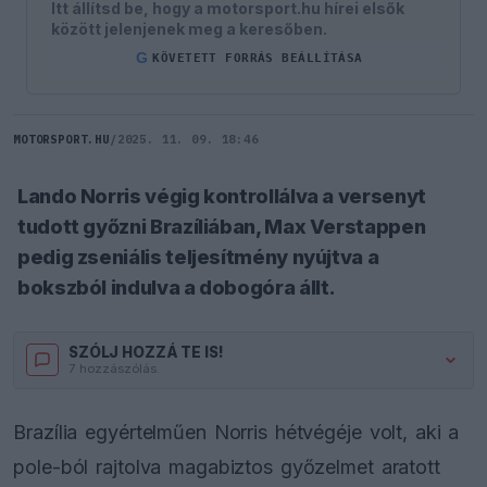
Itt állítsd be, hogy a motorsport.hu hírei elsők
között jelenjenek meg a keresőben.
G
KÖVETETT FORRÁS BEÁLLÍTÁSA
MOTORSPORT.HU
/
2025. 11. 09. 18:46
Lando Norris végig kontrollálva a versenyt
tudott győzni Brazíliában, Max Verstappen
pedig zseniális teljesítmény nyújtva a
bokszból indulva a dobogóra állt.
SZÓLJ HOZZÁ TE IS!
7 hozzászólás.
Brazília egyértelműen Norris hétvégéje volt, aki a
pole-ból rajtolva magabiztos győzelmet aratott