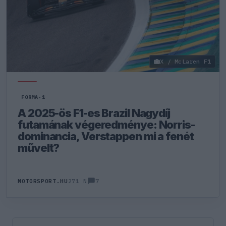
X / McLaren F1
FORMA-1
A 2025-ös F1-es Brazil Nagydíj
futamának végeredménye: Norris-
dominancia, Verstappen mi a fenét
művelt?
7
MOTORSPORT.HU
271 N