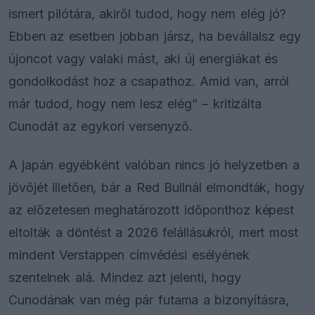
ismert pilótára, akiről tudod, hogy nem elég jó?
Ebben az esetben jobban jársz, ha bevállalsz egy
újoncot vagy valaki mást, aki új energiákat és
gondolkodást hoz a csapathoz. Amid van, arról
már tudod, hogy nem lesz elég” – kritizálta
Cunodát az egykori versenyző.
A japán egyébként valóban nincs jó helyzetben a
jövőjét illetően, bár a Red Bullnál elmondták, hogy
az előzetesen meghatározott időponthoz képest
eltolták a döntést a 2026 felállásukról, mert most
mindent Verstappen címvédési esélyének
szentelnek alá. Mindez azt jelenti, hogy
Cunodának van még pár futama a bizonyításra,