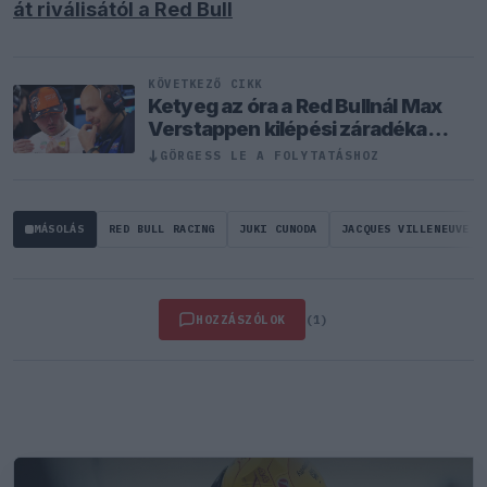
át riválisától a Red Bull
KÖVETKEZŐ CIKK
Ketyeg az óra a Red Bullnál Max
Verstappen kilépési záradéka
miatt
↓
GÖRGESS LE A FOLYTATÁSHOZ
MÁSOLÁS
RED BULL RACING
JUKI CUNODA
JACQUES VILLENEUVE
HOZZÁSZÓLOK
(1)