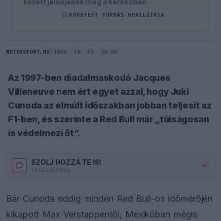
között jelenjenek meg a keresőben.
G
KÖVETETT FORRÁS BEÁLLÍTÁSA
MOTORSPORT.HU
/
2025. 10. 30. 20:06
Az 1997-ben diadalmaskodó Jacques
Villeneuve nem ért egyet azzal, hogy Juki
Cunoda az elmúlt időszakban jobban teljesít az
F1-ben, és szerinte a Red Bull már „túlságosan
is védelmezi őt”.
SZÓLJ HOZZÁ TE IS!
1 hozzászólás.
Bár Cunoda eddig minden Red Bull-os időmérőjén
kikapott Max Verstappentől, Mexikóban mégis