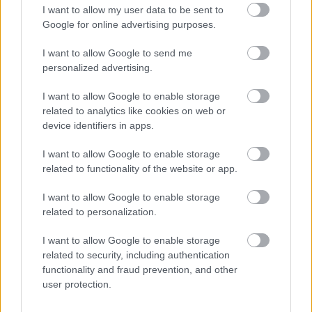
Villeneuve ugyanakkor egyáltalán nem értett egyet
I want to allow my user data to be sent to
Google for online advertising purposes.
a szakemberrel a
Sky F1 Show
podcastjében.
„Nem értem, egy csapat hogyan mondhatja azt,
I want to allow Google to send me
personalized advertising.
hogy »óh, jó hétvégéje volt«. Talán jobb volt, mint
I want to allow Google to enable storage
néhány másik hétvége, de valóban jónak lehet
related to analytics like cookies on web or
nevezni? Továbbra is nagyon messze van a
device identifiers in apps.
csapattársától. Semmit nem hoz a konyhára,
I want to allow Google to enable storage
legyen szó a sebességéről, a csapatnak szerzett
related to functionality of the website or app.
pontokról vagy Max segítéséről a bajnokságban.”
I want to allow Google to enable storage
related to personalization.
„Ráadásul nagy tapasztalata van már. Láttuk a
I want to allow Google to enable storage
legjobbját, és most már elindult lefelé, szóval úgy
related to security, including authentication
tűnik, valamiért túlságosan is védelmezik őt. Nem
functionality and fraud prevention, and other
user protection.
lehet erre azt mondani, hogy jó hétvégéje volt.