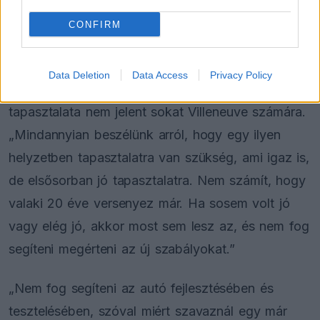
Talán ez volt a legkevésbé rossz, de semmiképp
CONFIRM
sem jó.”
Annak kapcsán, hogy ki lehet Verstappen
Data Deletion
Data Access
Privacy Policy
csapattársa 2026-ban, Cunoda ötszezonnyi
tapasztalata nem jelent sokat Villeneuve számára.
„Mindannyian beszélünk arról, hogy egy ilyen
helyzetben tapasztalatra van szükség, ami igaz is,
de elsősorban jó tapasztalatra. Nem számít, hogy
valaki 20 éve versenyez már. Ha sosem volt jó
vagy elég jó, akkor most sem lesz az, és nem fog
segíteni megérteni az új szabályokat.”
„Nem fog segíteni az autó fejlesztésében és
tesztelésében, szóval miért szavaznál egy már