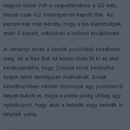
nagyon közel volt a csapattársához a Q2-ben,
hiszen csak 0,2 másodpercet kapott tőle. Az
persze már más kérdés, hogy a kis különbségek
miatt ő kiesett, miközben a holland továbbment.
A versenyt aztán a tizedik pozícióból kezdhette
meg, de a Red Bull túl későn hívta őt ki az első
kerékcseréjére, hogy Cunoda kicsit keresztbe
tudjon tenni Verstappen riválisainak. Ennek
következtében minden bizonnyal egy pontszerző
helyet bukott el, maga a pilóta pedig utólag úgy
nyilatkozott, hogy akár a hatodik vagy hetedik is
lehetett volna.