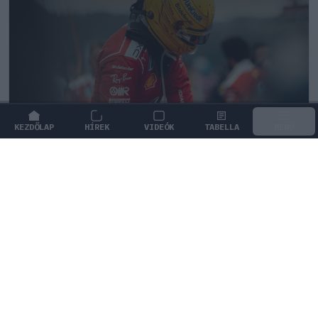
KEZDŐLAP
HÍREK
VIDEÓK
TABELLA
MENÜ
FORMA-1
/
FERRARI
Újra harcban a győzelemért – ez hoza
meg Lewis Hamilton feltámadását
A Le Mans-i legenda Tom Kristensen szerint az új
szabályok végre lehetővé teszik Lewis Hamilton
számára a tündöklést.
0
HEGEDŰS LÁSZLÓ
35 P