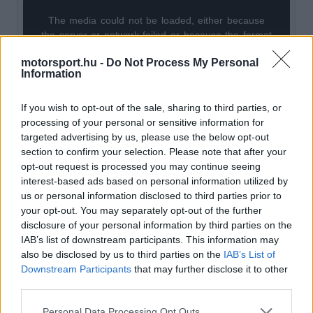
The media could not be loaded, either because
This
the server or network failed or because the format
is
is not supported.
motorsport.hu -
Do Not Process My Personal
Video
a
Player
Information
is
loading.
modal
If you wish to opt-out of the sale, sharing to third parties, or
window.
processing of your personal or sensitive information for
targeted advertising by us, please use the below opt-out
section to confirm your selection. Please note that after your
opt-out request is processed you may continue seeing
interest-based ads based on personal information utilized by
Még Laurent Mekies csapatfőnök is elismerte,
us or personal information disclosed to third parties prior to
hogy elestek néhány ponttól, melyeket Cunoda
your opt-out. You may separately opt-out of the further
disclosure of your personal information by third parties on the
erőből tudott volna megszerezni. „Jukinak régóta
IAB’s list of downstream participants. This information may
ez volt a legjobb hétvégéje. Párszor már mondtuk
also be disclosed by us to third parties on the
IAB’s List of
Downstream Participants
that may further disclose it to other
ezt, de ez az igazság” – mondta Mekies.
third parties.
Please note that this website/app uses one or more Google
Personal Data Processing Opt Outs