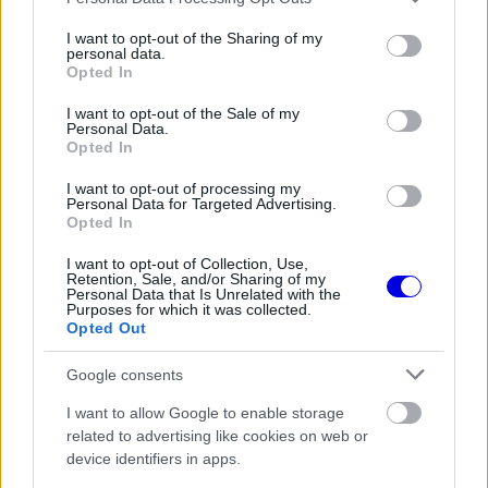
EZEKET IS AJÁNLJUK
services and may gather and store information including but
not limited to your visit or usage behaviour. You may click to
I want to opt-out of the Sharing of my
personal data.
grant or deny consent to Google and its third-party tags to
Opted In
FORMA-1
use your data for below specified purposes in below Google
Kimi Räikkönen, akinek több
consent section.
világbajnoki címet kellett volna
I want to opt-out of the Sale of my
nyernie a McLarennel
Personal Data.
Opted In
I want to opt-out of processing my
Personal Data for Targeted Advertising.
Opted In
FORMA-1
Fontos kulcsembert csábított át
riválisától a Red Bull
I want to opt-out of Collection, Use,
Retention, Sale, and/or Sharing of my
Personal Data that Is Unrelated with the
Purposes for which it was collected.
Opted Out
FORMA-1
Google consents
A Hondánál hisznek az áttörésben,
teljesen új motorral érkeznek a
I want to allow Google to enable storage
Holland Nagydíjra az Aston
related to advertising like cookies on web or
Martinnal
device identifiers in apps.