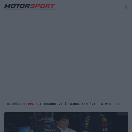
KEZDŐLAP
/
FORMA-1
/
A KORÁBBI VILÁGBAJNOK NEM ÉRTI, A RED BULL MIÉRT DICSÉRI CUNODÁT: „HOGY MONDHATJÁK EZT?”