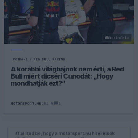
Northfoto
FORMA-1
/
RED BULL RACING
A korábbi világbajnok nem érti, a Red
Bull miért dicséri Cunodát: „Hogy
mondhatják ezt?”
1
MOTORSPORT.HU
281 N
Itt állítsd be, hogy a motorsport.hu hírei elsők