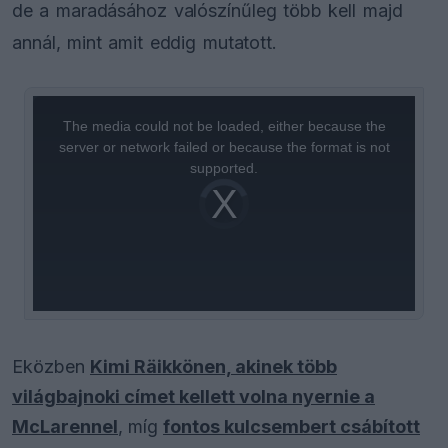
de a maradásához valószínűleg több kell majd
annál, mint amit eddig mutatott.
This
is
a
The media could not be loaded, either because the
modal
window.
server or network failed or because the format is not
supported.
Video
Player
is
loading.
Eközben
Kimi Räikkönen, akinek több
világbajnoki címet kellett volna nyernie a
McLarennel
, míg
fontos kulcsembert csábított