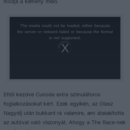
módja a kemény meló.
The media could not be loaded, either because
This
the server or network failed or because the format
is
is not supported.
Video
a
Player
is
loading.
modal
window.
Ettől kezdve Cunoda extra szimulátoros
foglalkozásokat kért. Ezek egyikén, az Olasz
Nagydíj után bukkant rá valamire, ami átalakította
az autóval való viszonyát. Ahogy a The Race-nek