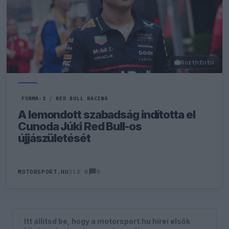
Northfoto
FORMA-1
/
RED BULL RACING
A lemondott szabadság indította el
Cunoda Júki Red Bull-os
újjászületését
0
MOTORSPORT.HU
318 N
Itt állítsd be, hogy a motorsport.hu hírei elsők