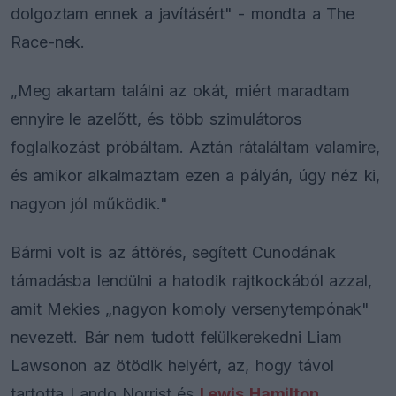
dolgoztam ennek a javításért" - mondta a The
Race-nek.
„Meg akartam találni az okát, miért maradtam
ennyire le azelőtt, és több szimulátoros
foglalkozást próbáltam. Aztán rátaláltam valamire,
és amikor alkalmaztam ezen a pályán, úgy néz ki,
nagyon jól működik."
Bármi volt is az áttörés, segített Cunodának
támadásba lendülni a hatodik rajtkockából azzal,
amit Mekies „nagyon komoly versenytempónak"
nevezett. Bár nem tudott felülkerekedni Liam
Lawsonon az ötödik helyért, az, hogy távol
tartotta Lando Norrist és
Lewis Hamilton