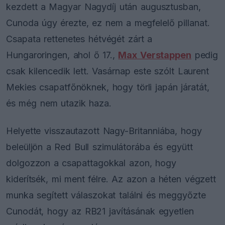
kezdett a Magyar Nagydíj után augusztusban,
Cunoda úgy érezte, ez nem a megfelelő pillanat.
Csapata rettenetes hétvégét zárt a
Hungaroringen, ahol ő 17.,
Max Verstappen
pedig
csak kilencedik lett. Vasárnap este szólt Laurent
Mekies csapatfőnöknek, hogy törli japán járatát,
és még nem utazik haza.
Helyette visszautazott Nagy-Britanniába, hogy
beleüljön a Red Bull szimulátorába és együtt
dolgozzon a csapattagokkal azon, hogy
kiderítsék, mi ment félre. Az azon a héten végzett
munka segített válaszokat találni és meggyőzte
Cunodát, hogy az RB21 javításának egyetlen