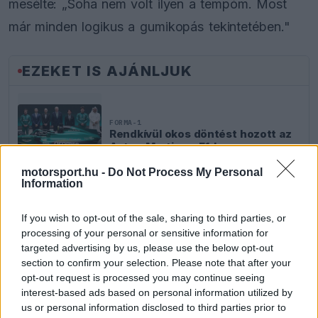
mesélte: „Soha nem volt ilyen a tempóm. Most
már minden logikus a gumikopás tekintetében."
EZEKET IS AJÁNLJUK
FORMA-1
Rendkívül okos döntést hozott az
Aston Martin az F1-ben
motorsport.hu -
Do Not Process My Personal
Information
If you wish to opt-out of the sale, sharing to third parties, or
FORMA-1
Óriási fordulat Lewis Hamilton
processing of your personal or sensitive information for
jövőjével kapcsolatban
targeted advertising by us, please use the below opt-out
section to confirm your selection. Please note that after your
opt-out request is processed you may continue seeing
interest-based ads based on personal information utilized by
FORMA-1
us or personal information disclosed to third parties prior to
A McLaren korábbi szerelője