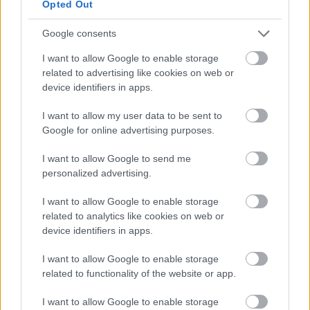
Opted Out
Google consents
I want to allow Google to enable storage
related to advertising like cookies on web or
device identifiers in apps.
I want to allow my user data to be sent to
Bár Cunoda kemény időszakokat élt át,
Google for online advertising purposes.
munkabírását a csapat soha nem kérdőjelezte
I want to allow Google to send me
meg. Mekies múlt héten így fogalmazott: „Figyel
personalized advertising.
és ez jó. Nagyon örülök neki. Keményen dolgozik.
I want to allow Google to enable storage
Sosem állt le a kemény munkával. A budapesti
related to analytics like cookies on web or
device identifiers in apps.
szörnyű időszak után egyből a szimulátorba ment
ahelyett, hogy szabadságra utazott volna."
I want to allow Google to enable storage
related to functionality of the website or app.
„Minden hétvégén, amikor nem versenyez, valahol
I want to allow Google to enable storage