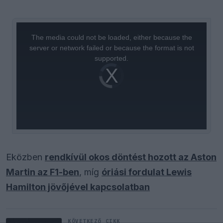
This
is
a
The media could not be loaded, either because the
modal
window.
server or network failed or because the format is not
supported.
Video
Player
is
loading.
Eközben
rendkívül okos döntést hozott az Aston
Martin az F1-ben
, míg
óriási fordulat Lewis
Hamilton jövőjével kapcsolatban
KÖVETKEZŐ CIKK