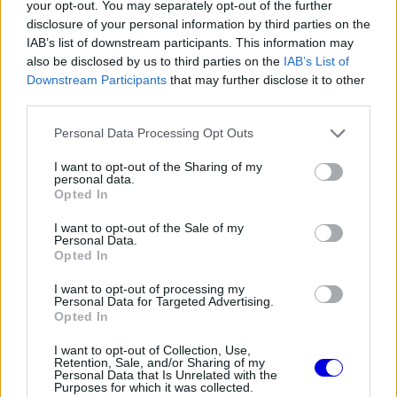
your opt-out. You may separately opt-out of the further
kitálalt Hamilton F1-es
debütálásáról
disclosure of your personal information by third parties on the
IAB’s list of downstream participants. This information may
also be disclosed by us to third parties on the
IAB’s List of
Downstream Participants
that may further disclose it to other
third parties.
Please note that this website/app uses one or more Google
Personal Data Processing Opt Outs
services and may gather and store information including but
not limited to your visit or usage behaviour. You may click to
I want to opt-out of the Sharing of my
personal data.
grant or deny consent to Google and its third-party tags to
Opted In
use your data for below specified purposes in below Google
consent section.
I want to opt-out of the Sale of my
Personal Data.
Opted In
I want to opt-out of processing my
Personal Data for Targeted Advertising.
Opted In
I want to opt-out of Collection, Use,
Retention, Sale, and/or Sharing of my
Personal Data that Is Unrelated with the
Purposes for which it was collected.