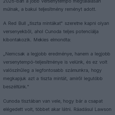
2026-ban a jobb versenytempó megtalálásán
múlnak, a bakui teljesítmény reményt adott.
A Red Bull „tiszta mintákat" szeretne kapni olyan
versenyekből, ahol Cunoda teljes potenciálja
kibontakozik. Mekies elmondta:
„Nemcsak a legjobb eredménye, hanem a legjobb
versenytempó-teljesítménye is velünk, és ez volt
valószínűleg a legfontosabb számunkra, hogy
megkapjuk azt a tiszta mintát, amiről legutóbb
beszéltünk."
Cunoda tisztában van vele, hogy bár a csapat
elégedett volt, többet akar látni. Ráadásul Lawson