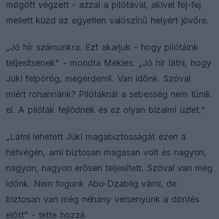
mögött végzett - azzal a pilótával, akivel fej-fej
mellett küzd az egyetlen valószínű helyért jövőre.
„Jó hír számunkra. Ezt akarjuk - hogy pilótáink
teljesítsenek" - mondta Mekies. „Jó hír látni, hogy
Júki felpörög, megérdemli. Van időnk. Szóval
miért rohannánk? Pilótáknál a sebesség nem tűnik
el. A pilóták fejlődnek és ez olyan bizalmi üzlet."
„Látni lehetett Júki magabiztosságát ezen a
hétvégén, ami biztosan magasan volt és nagyon,
nagyon, nagyon erősen teljesített. Szóval van még
időnk. Nem fogunk Abu-Dzabiig várni, de
biztosan van még néhány versenyünk a döntés
előtt" - tette hozzá.