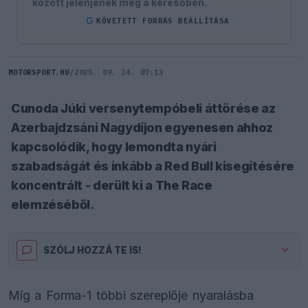
között jelenjenek meg a keresőben.
G
KÖVETETT FORRÁS BEÁLLÍTÁSA
MOTORSPORT.HU
/
2025. 09. 24. 07:13
Cunoda Júki versenytempóbeli áttörése az
Azerbajdzsáni Nagydíjon egyenesen ahhoz
kapcsolódik, hogy lemondta nyári
szabadságát és inkább a Red Bull kisegítésére
koncentrált - derült ki a The Race
elemzéséből.
SZÓLJ HOZZÁ TE IS!
Míg a Forma-1 többi szereplője nyaralásba