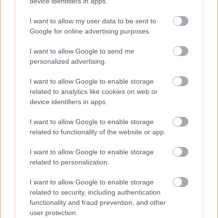
device identifiers in apps.
helyet a Forma–1-ben. Most tartalékpilótaként
fogja folytatni.”
I want to allow my user data to be sent to
Google for online advertising purposes.
EZEKET IS AJÁNLJUK
I want to allow Google to send me
personalized advertising.
I want to allow Google to enable storage
FORMA-1
related to analytics like cookies on web or
Adrian Newey tiszta vizet öntött a
device identifiers in apps.
pohárba Fernando Alonso jövőjéről
I want to allow Google to enable storage
related to functionality of the website or app.
FORMA-1
I want to allow Google to enable storage
A B-konstrukció csak a kezdet
related to personalization.
volt, agresszív fejlesztési rohamot
indít az Aston Martin
I want to allow Google to enable storage
related to security, including authentication
functionality and fraud prevention, and other
user protection.
FORMA-1