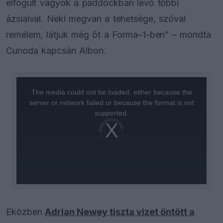
elfogult vagyok a paddockban lévő többi
ázsiaival. Neki megvan a tehetsége, szóval
remélem, látjuk még őt a Forma–1-ben” – mondta
Cunoda kapcsán Albon.
This
is
a
The media could not be loaded, either because the
modal
window.
server or network failed or because the format is not
supported.
Video
Player
is
loading.
Eközben
Adrian Newey tiszta vizet öntött a