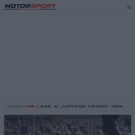
KEZDŐLAP
/
FORMA-1
/
ALBON: AZ „ELKÉPESZTŐEN TEHETSÉGES” CUNODA MEGÉRDEMEL EGY HELYET AZ F1-BEN