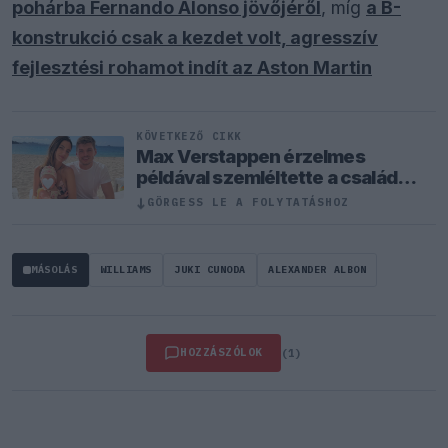
pohárba Fernando Alonso jövőjéről
, míg
a B-
konstrukció csak a kezdet volt, agresszív
fejlesztési rohamot indít az Aston Martin
KÖVETKEZŐ CIKK
Max Verstappen érzelmes
példával szemléltette a család
fontosságát
↓
GÖRGESS LE A FOLYTATÁSHOZ
MÁSOLÁS
WILLIAMS
JUKI CUNODA
ALEXANDER ALBON
HOZZÁSZÓLOK
(1)