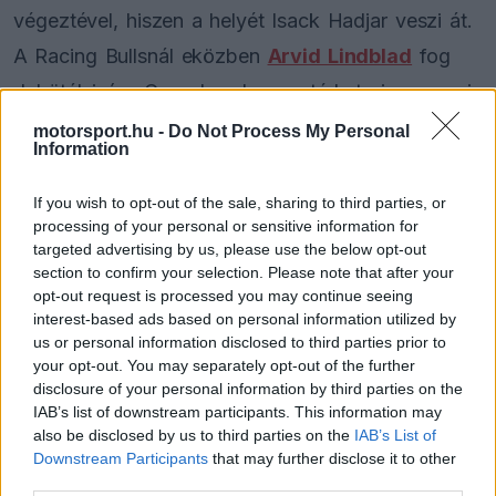
végeztével, hiszen a helyét Isack Hadjar veszi át.
A Racing Bullsnál eközben
Arvid Lindblad
fog
debütálni, így Cunoda oda sem térhet vissza, ami
azt jelenti, hogy nem fogjuk őt látni a 2026-os
motorsport.hu -
Do Not Process My Personal
Information
rajtrácson.
If you wish to opt-out of the sale, sharing to third parties, or
Albon elég jól ismeri ezt a szituációt, hiszen 2020
processing of your personal or sensitive information for
targeted advertising by us, please use the below opt-out
végén neki sem volt maradása a Red Bullnál, és
section to confirm your selection. Please note that after your
egy évet ki is kellett hagynia, mielőtt 2022-ben
opt-out request is processed you may continue seeing
interest-based ads based on personal information utilized by
visszatérhetett volna a Williamsszel. A brit-thai
us or personal information disclosed to third parties prior to
pilóta most az Abu-dzabi Nagydíjat megelőzően
your opt-out. You may separately opt-out of the further
disclosure of your personal information by third parties on the
nyilatkozott, és elmondta, hogy szerinte Cunoda a
IAB’s list of downstream participants. This information may
sebessége alapján megérdemel egy helyet a
also be disclosed by us to third parties on the
IAB’s List of
Downstream Participants
that may further disclose it to other
mezőnyben.
third parties.