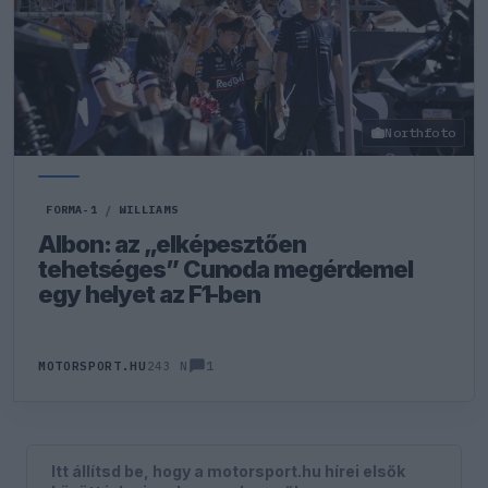
Northfoto
FORMA-1
/
WILLIAMS
Albon: az „elképesztően
tehetséges” Cunoda megérdemel
egy helyet az F1-ben
1
MOTORSPORT.HU
243 N
Itt állítsd be, hogy a motorsport.hu hírei elsők