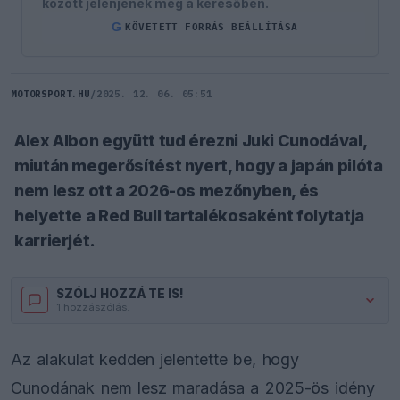
között jelenjenek meg a keresőben.
G
KÖVETETT FORRÁS BEÁLLÍTÁSA
MOTORSPORT.HU
/
2025. 12. 06. 05:51
Alex Albon együtt tud érezni Juki Cunodával,
miután megerősítést nyert, hogy a japán pilóta
nem lesz ott a 2026-os mezőnyben, és
helyette a Red Bull tartalékosaként folytatja
karrierjét.
SZÓLJ HOZZÁ TE IS!
1 hozzászólás.
Az alakulat kedden jelentette be, hogy
Cunodának nem lesz maradása a 2025-ös idény