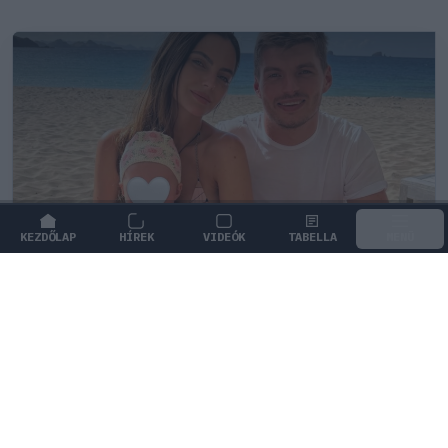
KEZDŐLAP
HÍREK
VIDEÓK
TABELLA
MENÜ
FORMA-1
/
RED BULL RACING
Max Verstappen érzelmes példával
szemléltette a család fontosságát
Max Verstappen elárulta, hogy mi jelenti számára a
legnagyobb boldogságot a trófeákon és a
győzelmeken túl.