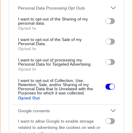
Please note that this website/app uses one or more Google
Personal Data Processing Opt Outs
services and may gather and store information including but
The media could not be loaded, either because
not limited to your visit or usage behaviour. You may click to
I want to opt-out of the Sharing of my
This
personal data.
the server or network failed or because the format
grant or deny consent to Google and its third-party tags to
Opted In
is
is not supported.
use your data for below specified purposes in below Google
Video
consent section.
a
I want to opt-out of the Sale of my
Player
is
Personal Data.
loading.
modal
Opted In
window.
I want to opt-out of processing my
Personal Data for Targeted Advertising.
Opted In
I want to opt-out of Collection, Use,
Retention, Sale, and/or Sharing of my
„Őszintén szólva nem figyelem a közösségi
Personal Data that Is Unrelated with the
Purposes for which it was collected.
médiát, így csak ma reggel értesültem róla. Ez
Opted Out
nem egyszerű helyzet Juki számára. Úgy vélem, ő
Google consents
egy elképesztően tehetséges pilóta. Személy
I want to allow Google to enable storage
szerint azt gondolom, hogy megérdemel egy
related to advertising like cookies on web or