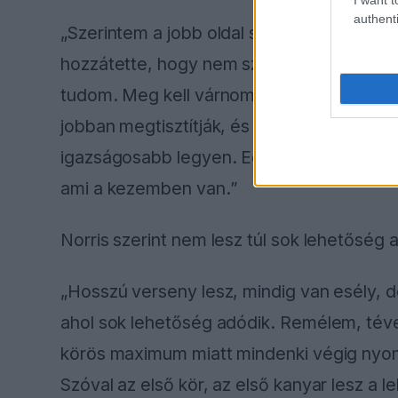
authenti
„Szerintem a jobb oldal sokkal rosszabb, 
hozzátette, hogy nem szeretne találgatás
tudom. Meg kell várnom, hogyan sikerül a 
jobban megtisztítják, és a bal oldalt talán
igazságosabb legyen. Egyébként csak ann
ami a kezemben van.”
Norris szerint nem lesz túl sok lehetőség 
„Hosszú verseny lesz, mindig van esély, 
ahol sok lehetőség adódik. Remélem, téve
körös maximum miatt mindenki végig nyomn
Szóval az első kör, az első kanyar lesz a 