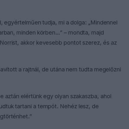
ajtol, egyértelműen tudja, mi a dolga: „Mindennel
nyarban, minden körben…” – mondta, majd
Norrist, akkor kevesebb pontot szerez, és az
javított a rajtnál, de utána nem tudta megelőzni
de aztán elértünk egy olyan szakaszba, ahol
dtuk tartani a tempót. Nehéz lesz, de
gtörténhet.”