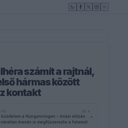
lhéra számít a rajtnál,
első hármas között
sz kontakt
11 n
D KI
 küzdelem a Hungaroringen – óriási előzés
 váratlan kiesés is megfűszerezte a futamot