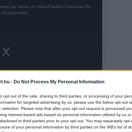
ause the server or network failed or because the
s not supported.
t.hu -
Do Not Process My Personal Information
to opt-out of the sale, sharing to third parties, or processing of your per
formation for targeted advertising by us, please use the below opt-out s
r selection. Please note that after your opt-out request is processed y
eing interest-based ads based on personal information utilized by us or
disclosed to third parties prior to your opt-out. You may separately opt-
sak olaj lehet a tűzre, ugyanis a pilóták
losure of your personal information by third parties on the IAB’s list of