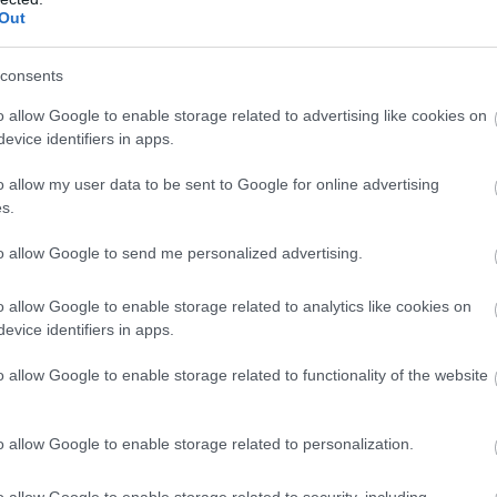
, a második is, és így tovább. De mivel a sprint
Out
lkül, most vasárnap az első és második kanyar
consents
kell, és vagy bejön, vagy nem – de szerintem
o allow Google to enable storage related to advertising like cookies on
evice identifiers in apps.
o allow my user data to be sent to Google for online advertising
ségre A pole pozícióból induló Piastri nem
s.
 futam is ugyanolyan fontos, mint bármelyik
to allow Google to send me personalized advertising.
o allow Google to enable storage related to analytics like cookies on
fontosabb lenne-e? Nem igazán. Ugyanúgy 25
evice identifiers in apps.
nokság szempontjából nyilván számít, de ez is
o allow Google to enable storage related to functionality of the website
tt.
o allow Google to enable storage related to personalization.
éka alá, hogy nem örül a rajthelyének.
o allow Google to enable storage related to security, including