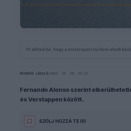
Itt állítsd be, hogy a motorsport.hu hírei elsők kö
HEGEDŰS LÁSZLÓ
/
2025. 11. 30. 15:11
Fernando Alonso szerint elkerülhetetlen
és Verstappen között.
SZÓLJ HOZZÁ TE IS!