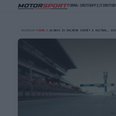
FORMA-1
MOTOGP
F2/F3
MOTOR
KEZDŐLAP
/
FORMA-1
/
ALONSO IS BALHÉRA SZÁMÍT A RAJTNÁL, SZE