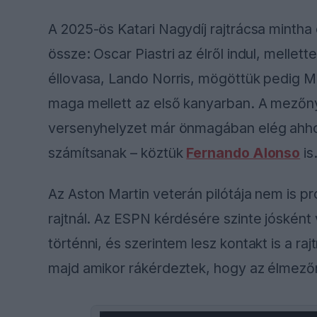
A 2025-ös Katari Nagydíj rajtrácsa mintha e
össze: Oscar Piastri az élről indul, mellet
éllovasa, Lando Norris, mögöttük pedig Ma
maga mellett az első kanyarban. A mezőny
versenyhelyzet már önmagában elég ahhoz
számítsanak – köztük
Fernando Alonso
is
Az Aston Martin veterán pilótája nem is pró
rajtnál. Az ESPN kérdésére szinte jósként
történni, és szerintem lesz kontakt is a r
majd amikor rákérdeztek, hogy az élmezőny