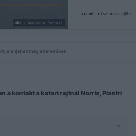
0
HEGEDŰS LÁSZLÓ
249 N
X / Scuderia Ferrari
zött jelenjenek meg a keresőben.
 a kontakt a katari rajtnál Norris, Piastri