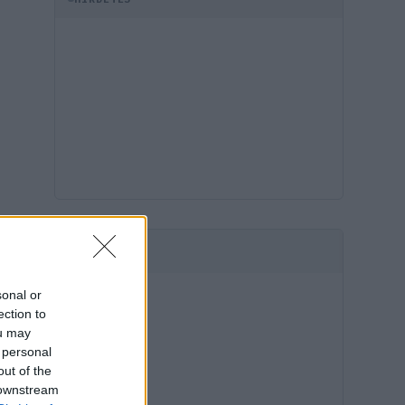
HIRDETÉS
sonal or
ection to
ou may
 personal
out of the
 downstream