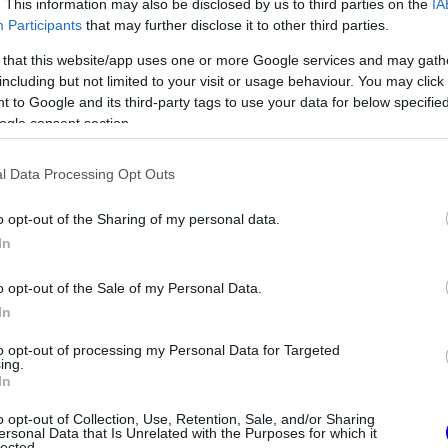
magukat.
. This information may also be disclosed by us to third parties on the
IA
Participants
that may further disclose it to other third parties.
 that this website/app uses one or more Google services and may gath
including but not limited to your visit or usage behaviour. You may click 
 to Google and its third-party tags to use your data for below specifi
ogle consent section.
l Data Processing Opt Outs
o opt-out of the Sharing of my personal data.
In
o opt-out of the Sale of my Personal Data.
FORMA-1
In
válthatja Carlos
A B-konstrukció csak a kezdet
liamsnél
volt, agresszív fejlesztési
to opt-out of processing my Personal Data for Targeted
rohamot indít az Aston Martin
ing.
In
dt, vasárnapra magabiztosabbá válunk. Azt
o opt-out of Collection, Use, Retention, Sale, and/or Sharing
ersonal Data that Is Unrelated with the Purposes for which it
lected.