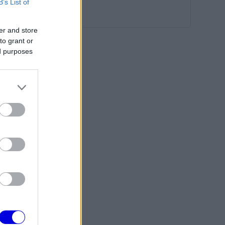
B’s List of
er and store
to grant or
ed purposes