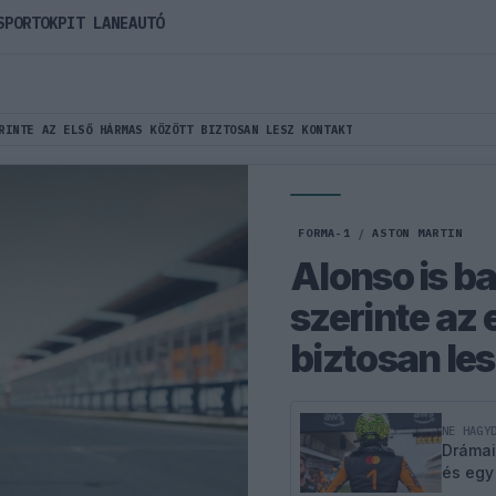
SPORTOK
PIT LANE
AUTÓ
RINTE AZ ELSŐ HÁRMAS KÖZÖTT BIZTOSAN LESZ KONTAKT
FORMA-1
/
ASTON MARTIN
Alonso is ba
szerinte az 
biztosan le
NE HAGY
Drámai
és egy