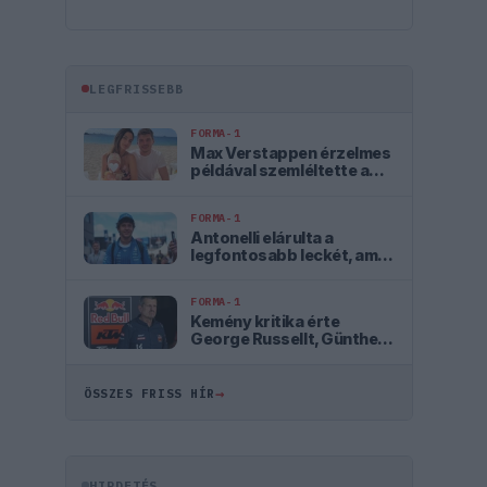
LEGFRISSEBB
FORMA-1
Max Verstappen érzelmes
példával szemléltette a
család fontosságát
FORMA-1
Antonelli elárulta a
legfontosabb leckét, amit
Hamiltontól és
Verstappentől tanult
FORMA-1
Kemény kritika érte
George Russellt, Günther
Steiner szerint mintha egy
Cadillacben ülne
→
ÖSSZES FRISS HÍR
HIRDETÉS