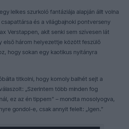
gy lelkes szurkoló fantáziája alapján állt volna
te csapattársa és a világbajnoki pontverseny
x Verstappen, akit senki sem szívesen lát
 első három helyezettje között feszülő
, hogy sokan egy kaotikus nyitányra
.
bálta titkolni, hogy komoly balhét sejt a
 válaszolt: „Szerintem több minden fog
ajtnál, ez az én tippem” – mondta mosolyogva,
re gondol-e, csak annyit felelt: „Igen.”