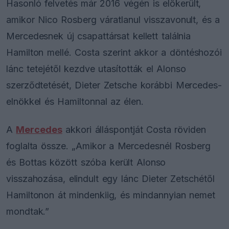
Hasonló felvetés már 2016 végén is előkerült,
amikor Nico Rosberg váratlanul visszavonult, és a
Mercedesnek új csapattársat kellett találnia
Hamilton mellé. Costa szerint akkor a döntéshozói
lánc tetejétől kezdve utasították el Alonso
szerződtetését, Dieter Zetsche korábbi Mercedes-
elnökkel és Hamiltonnal az élen.
A
Mercedes
akkori álláspontját Costa röviden
foglalta össze. „Amikor a Mercedesnél Rosberg
és Bottas között szóba került Alonso
visszahozása, elindult egy lánc Dieter Zetschétől
Hamiltonon át mindenkiig, és mindannyian nemet
mondtak.”