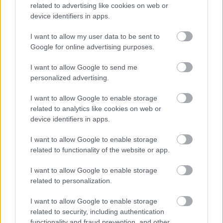
nehézségeit azzal magyarázta, hogy Alonso a
related to advertising like cookies on web or
device identifiers in apps.
maximális eredményt hajszolta, ám közben
szerinte átlépett egy határt.
I want to allow my user data to be sent to
Google for online advertising purposes.
„Alonsóról őszintén azt kell mondanom, hogy nem
I want to allow Google to send me
personalized advertising.
jöttem ki vele jól. Olyan csapattárs volt, aki a
lehető legtöbbet akarta kihozni mindenből, de ha
I want to allow Google to enable storage
related to analytics like cookies on web or
megmaradt volna a vezetésnél és a fejlesztés
device identifiers in apps.
sürgetésénél, tökéletes lett volna” – mondta
I want to allow Google to enable storage
Costa.
related to functionality of the website or app.
I want to allow Google to enable storage
Costa szerint Alonso képességei alapján jóval
related to personalization.
nagyobb eredménysort is felépíthetett volna, ha
I want to allow Google to enable storage
nem próbálja a háttérben formálni a csapatok
related to security, including authentication
működését.
functionality and fraud prevention, and other