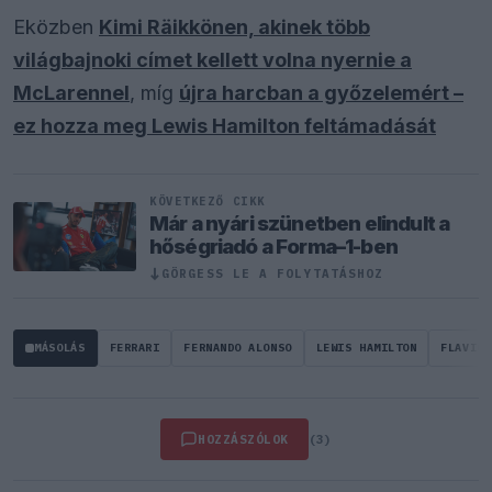
Eközben
Kimi Räikkönen, akinek több
világbajnoki címet kellett volna nyernie a
McLarennel
, míg
újra harcban a győzelemért –
ez hozza meg Lewis Hamilton feltámadását
KÖVETKEZŐ CIKK
Már a nyári szünetben elindult a
hőségriadó a Forma–1-ben
GÖRGESS LE A FOLYTATÁSHOZ
↓
MÁSOLÁS
FERRARI
FERNANDO ALONSO
LEWIS HAMILTON
FLAVIO 
HOZZÁSZÓLOK
(3)