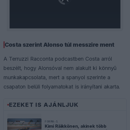
loading.
modal
window.
Costa szerint Alonso túl messzire ment
A Terruzzi Racconta podcastben Costa arról
beszélt, hogy Alonsóval nem alakult ki könnyű
munkakapcsolata, mert a spanyol szerinte a
csapaton belüli folyamatokat is irányítani akarta.
EZEKET IS AJÁNLJUK
FORMA-1
Kimi Räikkönen, akinek több