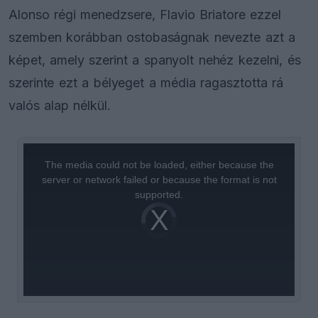
Alonso régi menedzsere, Flavio Briatore ezzel
szemben korábban ostobaságnak nevezte azt a
képet, amely szerint a spanyolt nehéz kezelni, és
szerinte ezt a bélyeget a média ragasztotta rá
valós alap nélkül.
This
is
a
The media could not be loaded, either because the
modal
window.
server or network failed or because the format is not
supported.
Video
Player
is
loading.