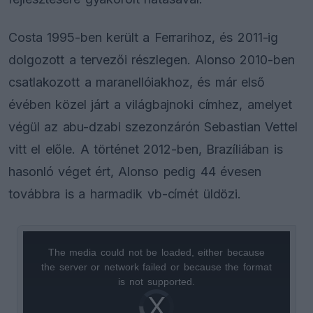
Costa 1995-ben került a Ferrarihoz, és 2011-ig
dolgozott a tervezői részlegen. Alonso 2010-ben
csatlakozott a maranellóiakhoz, és már első
évében közel járt a világbajnoki címhez, amelyet
végül az abu-dzabi szezonzárón Sebastian Vettel
vitt el előle. A történet 2012-ben, Brazíliában is
hasonló véget ért, Alonso pedig 44 évesen
továbbra is a harmadik vb-címét üldözi.
The media could not be loaded, either because
This
the server or network failed or because the format
is
is not supported.
Video
a
Player
is