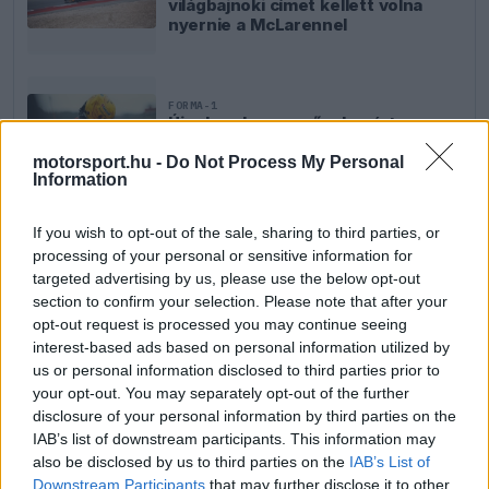
világbajnoki címet kellett volna
nyernie a McLarennel
FORMA-1
Újra harcban a győzelemért – ez
hozza meg Lewis Hamilton
feltámadását
motorsport.hu -
Do Not Process My Personal
Information
If you wish to opt-out of the sale, sharing to third parties, or
FORMA-1
processing of your personal or sensitive information for
Óriási fordulat Lewis Hamilton
targeted advertising by us, please use the below opt-out
jövőjével kapcsolatban
section to confirm your selection. Please note that after your
opt-out request is processed you may continue seeing
interest-based ads based on personal information utilized by
us or personal information disclosed to third parties prior to
your opt-out. You may separately opt-out of the further
disclosure of your personal information by third parties on the
IAB’s list of downstream participants. This information may
also be disclosed by us to third parties on the
IAB’s List of
Downstream Participants
that may further disclose it to other