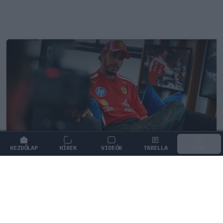
KEZDŐLAP
HÍREK
VIDEÓK
TABELLA
MENÜ
FORMA-1
/
FERRARI
Már a nyári szünetben elindult a
hőségriadó a Forma–1-ben
A nyári szünetben kénytelenek elkezdeni a