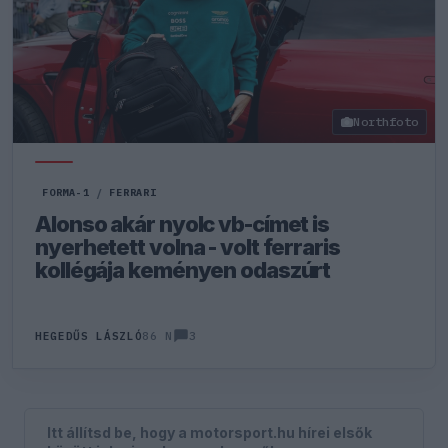
Northfoto
FORMA-1
/
FERRARI
Alonso akár nyolc vb-címet is
nyerhetett volna - volt ferraris
kollégája keményen odaszúrt
3
HEGEDŰS LÁSZLÓ
86 N
Itt állítsd be, hogy a motorsport.hu hírei elsők