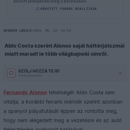
között jelenjenek meg a keresőben.
G
KÖVETETT FORRÁS BEÁLLÍTÁSA
HEGEDŰS LÁSZLÓ
/
2026. 05. 13. 16:54
Aldo Costa szerint Alonso saját háttérjátszmái
miatt maradt le több világbajnoki címről.
SZÓLJ HOZZÁ TE IS!
3 hozzászólás.
Fernando Alonso
tehetségét Aldo Costa sem
vitatja, a korábbi ferraris mérnök szerint azonban
a spanyol pályafutását éppen az rontotta meg,
hogy nem elégedett meg a vezetésre és az autó
fejlesztésére gyakorolt hatásával.