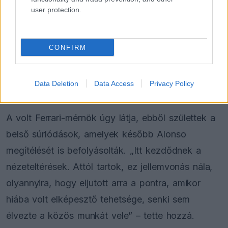
user protection.
„Valószínűleg hét-nyolc világbajnokságot is nyert
volna. A valóságban azonban ennél tovább megy,
CONFIRM
és megpróbálja befolyásolni, kik dolgozzanak a
csapatban, szervezeti oldalról próbálja manipulálni
Data Deletion
Data Access
Privacy Policy
az istállót.”
A volt Ferrari-mérnök úgy látja, ebből születtek a
belső súrlódások, amelyek később Alonso
megítélését is befolyásolták. „Itt kezdődnek a
nézeteltérések. Attól tartok, ez jellemvonás nála,
olyannyira, hogy eljutott arra a pontra, amikor
hiába volt elképesztő tehetsége, senki sem
élvezte a közös munkát vele” – tette hozzá.