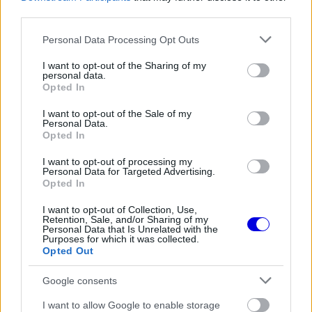
third parties.
Please note that this website/app uses one or more Google
Personal Data Processing Opt Outs
services and may gather and store information including but
not limited to your visit or usage behaviour. You may click to
I want to opt-out of the Sharing of my
personal data.
grant or deny consent to Google and its third-party tags to
Opted In
use your data for below specified purposes in below Google
consent section.
I want to opt-out of the Sale of my
Personal Data.
Opted In
I want to opt-out of processing my
Personal Data for Targeted Advertising.
Opted In
I want to opt-out of Collection, Use,
Retention, Sale, and/or Sharing of my
Personal Data that Is Unrelated with the
Purposes for which it was collected.
Opted Out
Google consents
A volt ferraris szakember a közös munka
I want to allow Google to enable storage