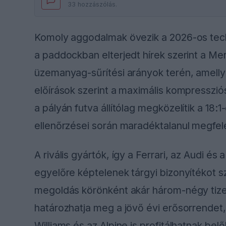
33 hozzászólás.
Komoly aggodalmak övezik a 2026-os tech
a paddockban elterjedt hírek szerint a Me
üzemanyag-sűrítési arányok terén, amellye
előírások szerint a maximális kompressziós
a pályán futva állítólag megközelítik a 18:
ellenőrzései során maradéktalanul megfele
A rivális gyártók, így a Ferrari, az Audi és
egyelőre képtelenek tárgyi bizonyítékot sz
megoldás körönként akár három-négy tize
határozhatja meg a jövő évi erősorrendet
Williams és az Alpine is profitálhatnak belő