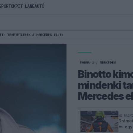
SPORTOK
PIT LANE
AUTÓ
TT: TEHETETLENEK A MERCEDES ELLEN
FORMA-1
/
MERCEDES
Binotto kim
mindenki tar
Mercedes el
NE HAGY
Drámai
és egy