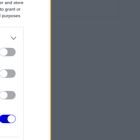
er and store
to grant or
ed purposes