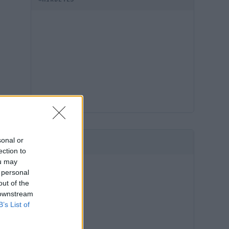
sonal or
HIRDETÉS
ection to
ou may
 personal
out of the
 downstream
B’s List of