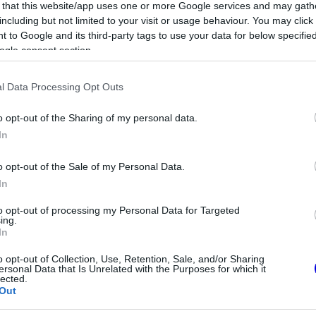
 that this website/app uses one or more Google services and may gath
including but not limited to your visit or usage behaviour. You may click 
nyitó Ausztrál Nagydíj végeredményét, mivel
 to Google and its third-party tags to use your data for below specifi
ályok szellemiségével.
ogle consent section.
l Data Processing Opt Outs
o opt-out of the Sharing of my personal data.
In
o opt-out of the Sale of my Personal Data.
In
to opt-out of processing my Personal Data for Targeted
ing.
In
o opt-out of Collection, Use, Retention, Sale, and/or Sharing
FORMA-1
ersonal Data that Is Unrelated with the Purposes for which it
Amerikai versenysorozatban
lected.
köthet ki Max Verstappen
tiszta vizet öntött
Out
rnando Alonso