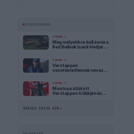
LEGFRISSEBB
FORMA-1
Még mélyebbre kell ásnia a
Red Bullnak Isack Hadjar
szerint
FORMA-1
Verstappen
vezethetetlennek nevezte
az autót, mélyül a válság a
csapatnál
FORMA-1
Montoya átlátott
Verstappen trükkjén és
elárulta a távozási
pletykák valódi okát
→
ÖSSZES FRISS HÍR
HIRDETÉS