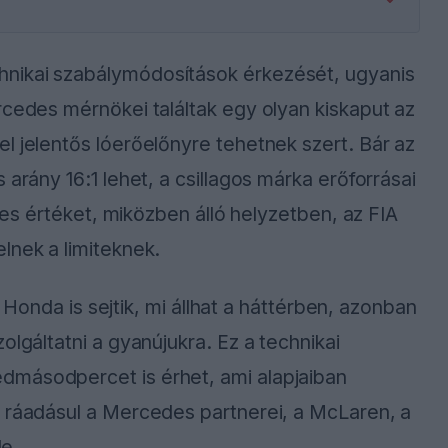
nikai szabálymódosítások érkezését, ugyanis
rcedes mérnökei találtak egy olyan kiskaput az
l jelentős lóerőelőnyre tehetnek szert. Bár az
 arány 16:1 lehet, a csillagos márka erőforrásai
1-es értéket, miközben álló helyzetben, az FIA
lnek a limiteknek.
 a Honda is sejtik, mi állhat a háttérben, azonban
olgáltatni a gyanújukra. Ez a technikai
dmásodpercet is érhet, ami alapjaiban
, ráadásul a Mercedes partnerei, a McLaren, a
le.