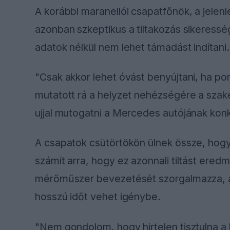
A korábbi maranellói csapatfőnök, a jelenl
azonban szkeptikus a tiltakozás sikeressé
adatok nélkül nem lehet támadást indítani.
"Csak akkor lehet óvást benyújtani, ha pont
mutatott rá a helyzet nehézségére a szak
ujjal mutogatni a Mercedes autójának kon
A csapatok csütörtökön ülnek össze, hogy
számít arra, hogy ez azonnali tiltást ered
mérőműszer bevezetését szorgalmazza, á
hosszú időt vehet igénybe.
"Nem gondolom, hogy hirtelen tisztulna 