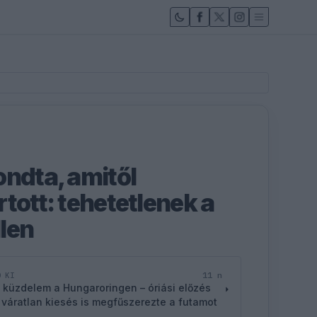
ondta, amitől
tott: tehetetlenek a
len
11 n
D KI
 küzdelem a Hungaroringen – óriási előzés
 váratlan kiesés is megfűszerezte a futamot