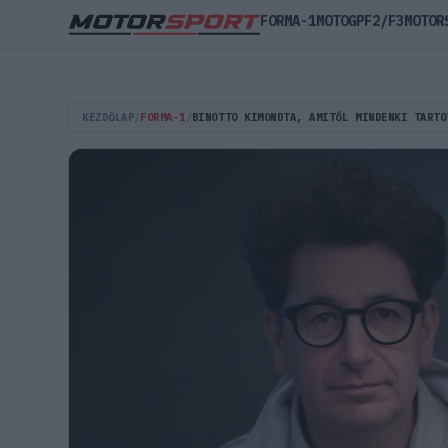
FORMA-1
MOTOGP
F2/F3
MOTOR
KEZDŐLAP
/
FORMA-1
/
BINOTTO KIMONDTA, AMITŐL MINDENKI TARTO