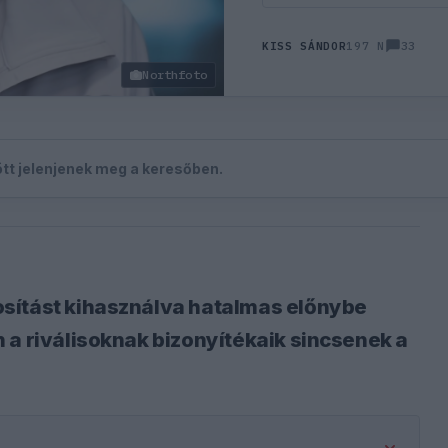
33
KISS SÁNDOR
197 N
Northfoto
zött jelenjenek meg a keresőben.
sítást kihasználva hatalmas előnybe
 a riválisoknak bizonyítékaik sincsenek a