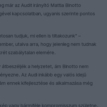
eg már az Audit irányító Mattia Binotto
gével kapcsolatban, ugyanis szerinte pontos
osan tudjuk, mi ellen is tiltakozunk" –
ember, utalva arra, hogy jelenleg nem tudnak
krét szabálytalan elemére.
 átbeszéljék a helyzetet, ám Binotto nem
ményezne. Az Audi inkább egy valós idejű
m ennek kifejlesztése és alkalmazása még
a kép vagy bármiféle kompromisszum születne.