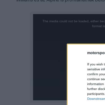
This
The media could not be loaded, either bec
is
format i
a
modal
window.
motorspor
If you wish 
sensitive in
confirm you
continue se
information 
further disc
participants
Downstream 