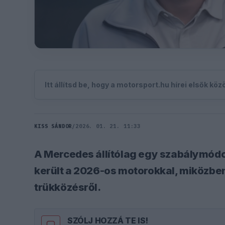
Itt állítsd be, hogy a motorsport.hu hírei elsők kö
KISS SÁNDOR
/
2026. 01. 21. 11:33
A Mercedes állítólag egy szabálymódo
került a 2026-os motorokkal, miközben
trükközésről.
SZÓLJ HOZZÁ TE IS!