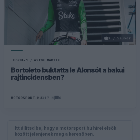
X / Sauber
FORMA-1
/
ASTON MARTIN
Bortoleto buktatta le Alonsót a bakui
rajtincidensben?
0
MOTORSPORT.HU
317 N
Itt állítsd be, hogy a motorsport.hu hírei elsők
között jelenjenek meg a keresőben.