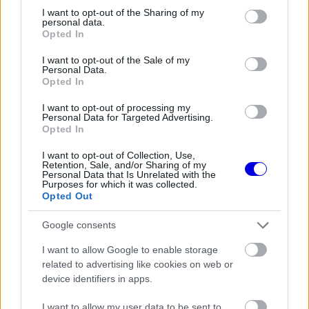
the server or network failed or because the format
is
not limited to your visit or usage behaviour. You may click to
I want to opt-out of the Sharing of my
is not supported.
personal data.
grant or deny consent to Google and its third-party tags to
Video
Opted In
a
Player
use your data for below specified purposes in below Google
is
loading.
consent section.
modal
I want to opt-out of the Sale of my
Personal Data.
window.
Opted In
I want to opt-out of processing my
Personal Data for Targeted Advertising.
Opted In
"Észrevettetek valami szokatlant a rajtnál? Az
I want to opt-out of Collection, Use,
Retention, Sale, and/or Sharing of my
előttem lévő autóknál?" – érdeklődött a brazil,
Personal Data that Is Unrelated with the
Purposes for which it was collected.
amikor már kint volt a biztonsági autó. José
Opted Out
Manuel López, Bortoleto versenymérnöke először
Google consents
csak a
McLaren
mozgását említette, mire a pilóta
I want to allow Google to enable storage
finoman további vizsgálódásra kérte: "Rendben.
related to advertising like cookies on web or
device identifiers in apps.
Nézzétek meg még egyszer alaposabban, kérlek."
I want to allow my user data to be sent to