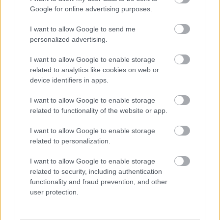
Google for online advertising purposes.
EZEKET IS AJÁNLJUK
I want to allow Google to send me
personalized advertising.
FORMA-1
Újra harcban a győzelemért – ez
hozza meg Lewis Hamilton
I want to allow Google to enable storage
feltámadását
related to analytics like cookies on web or
device identifiers in apps.
I want to allow Google to enable storage
FORMA-1
Kellemetlen meglepetés érte a
related to functionality of the website or app.
nyári szünetben a Forma–1-es
pilótát
I want to allow Google to enable storage
related to personalization.
I want to allow Google to enable storage
FORMA-1
related to security, including authentication
Óriási fordulat Lewis Hamilton
functionality and fraud prevention, and other
jövőjével kapcsolatban
user protection.