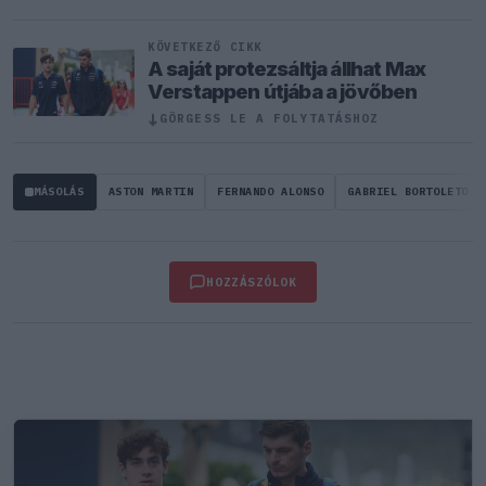
KÖVETKEZŐ CIKK
A saját protezsáltja állhat Max
Verstappen útjába a jövőben
↓
GÖRGESS LE A FOLYTATÁSHOZ
MÁSOLÁS
ASTON MARTIN
FERNANDO ALONSO
GABRIEL BORTOLETO
HOZZÁSZÓLOK