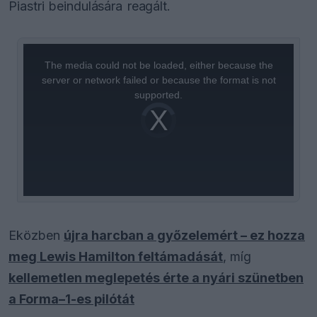
Piastri beindulására reagált.
This
is
a
The media could not be loaded, either because the
modal
window.
server or network failed or because the format is not
supported.
Video
Player
is
loading.
Eközben
újra harcban a győzelemért – ez hozza
meg Lewis Hamilton feltámadását
, míg
kellemetlen meglepetés érte a nyári szünetben
a Forma–1-es pilótát