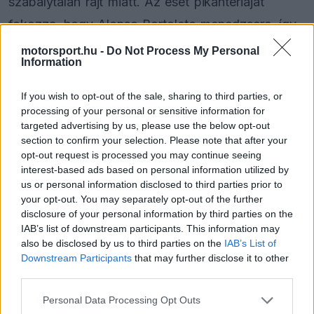
szabálytalan rajt miatt. Az eset pikantériáját
fokozza, hogy Alonso Bortoleto menedzsere, így
kulcsszerepet játszott abban is, hogy a brazil
motorsport.hu -
Do Not Process My Personal
Information
pilóta 2025-re Forma–1-es ülést szerzett.
If you wish to opt-out of the sale, sharing to third parties, or
A rajtincidens során Oscar Piastri és Alonso is a
processing of your personal or sensitive information for
targeted advertising by us, please use the below opt-out
megengedettnél korábban indult el, a McLaren
section to confirm your selection. Please note that after your
versenyzője ráadásul az első körben a 15-ös
opt-out request is processed you may continue seeing
interest-based ads based on personal information utilized by
kanyarban a falnak is csapódott. Bortoleto
us or personal information disclosed to third parties prior to
azonban még ezt megelőzően rendkívül óvatosan
your opt-out. You may separately opt-out of the further
disclosure of your personal information by third parties on the
próbálta felhívni csapata figyelmét a
IAB’s list of downstream participants. This information may
szabálytalanságra.
also be disclosed by us to third parties on the
IAB’s List of
Downstream Participants
that may further disclose it to other
third parties.
Please note that this website/app uses one or more Google
Personal Data Processing Opt Outs
The media could not be loaded, either because
This
services and may gather and store information including but