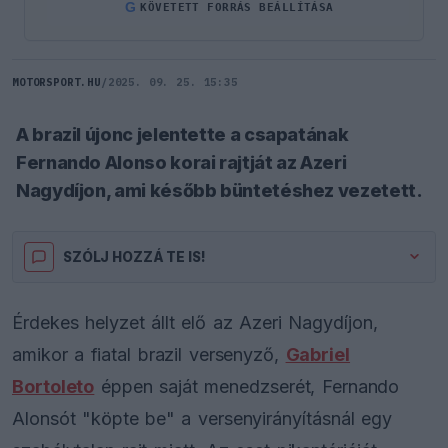
G
KÖVETETT FORRÁS BEÁLLÍTÁSA
MOTORSPORT.HU
/
2025. 09. 25. 15:35
A brazil újonc jelentette a csapatának
Fernando Alonso korai rajtját az Azeri
Nagydíjon, ami később büntetéshez vezetett.
SZÓLJ HOZZÁ TE IS!
Érdekes helyzet állt elő az Azeri Nagydíjon,
amikor a fiatal brazil versenyző,
Gabriel
Bortoleto
éppen saját menedzserét, Fernando
Alonsót "köpte be" a versenyirányításnál egy