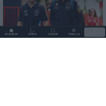
KEZDŐLAP
HÍREK
VIDEÓK
TABELLA
MENÜ
FORMA-1
/
MCLAREN
A saját protezsáltja állhat Max
Verstappen útjába a jövőben
Max Verstappen különleges tehetséget támogat, aki
akár a rivális McLarennél is kiköthet a jövőben.
0
KISS SÁNDOR
6Ó