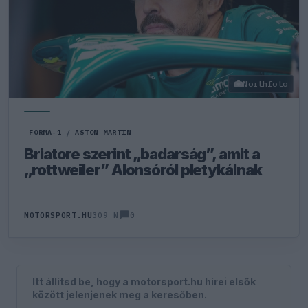
Northfoto
FORMA-1
/
ASTON MARTIN
Briatore szerint „badarság”, amit a
„rottweiler” Alonsóról pletykálnak
0
MOTORSPORT.HU
309 N
Itt állítsd be, hogy a motorsport.hu hírei elsők
között jelenjenek meg a keresőben.