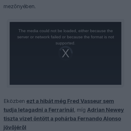
mezőnyében.
This
is
a
The media could not be loaded, either because the
modal
window.
server or network failed or because the format is not
supported.
Video
Player
is
loading.
Eközben
ezt a hibát még Fred Vasseur sem
tudja letagadni a Ferrarinál
, míg
Adrian Newey
tiszta vizet öntött a pohárba Fernando Alonso
jövőjéről