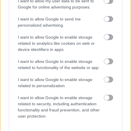
I want to allow my user data to be sent to
Google for online advertising purposes.
EZEKET IS AJÁNLJUK
I want to allow Google to send me
personalized advertising.
FORMA-1
I want to allow Google to enable storage
Ezt a hibát még Fred Vasseur sem
related to analytics like cookies on web or
tudja letagadni a Ferrarinál
device identifiers in apps.
I want to allow Google to enable storage
related to functionality of the website or app.
FORMA-1
Adrian Newey tiszta vizet öntött a
I want to allow Google to enable storage
pohárba Fernando Alonso jövőjéről
related to personalization.
I want to allow Google to enable storage
related to security, including authentication
functionality and fraud prevention, and other
FORMA-1
Meggondolta magát a McLaren
user protection.
Max Verstappen átigazolásával
kapcsolatban