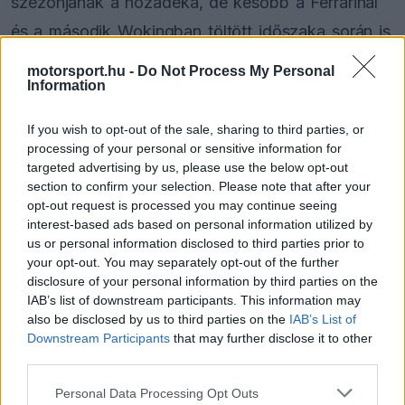
szezonjának a hozadéka, de később a Ferrarinál
és a második Wokingban töltött időszaka során is
voltak problémák.
motorsport.hu -
Do Not Process My Personal
Information
Az Alonso menedzsmentjében részben még ma is
If you wish to opt-out of the sale, sharing to third parties, or
érdekelt Briatore viszont úgy gondolja, hogy a
processing of your personal or sensitive information for
média igazságtalanul bánik a spanyollal. „Az
targeted advertising by us, please use the below opt-out
section to confirm your selection. Please note that after your
emberek olykor arról írnak a hírekben, hogy
opt-out request is processed you may continue seeing
Fernandót nehéz volt menedzselni. Ez azonban
interest-based ads based on personal information utilized by
us or personal information disclosed to third parties prior to
nem több puszta badarságnál. Mindig mérges
your opt-out. You may separately opt-out of the further
disclosure of your personal information by third parties on the
leszek, amikor ezt hallom” – nyilatkozta az
ESPN
-
IAB’s list of downstream participants. This information may
nek az
Alpine
szakembere.
also be disclosed by us to third parties on the
IAB’s List of
Downstream Participants
that may further disclose it to other
third parties.
The media could not be loaded, either because
Please note that this website/app uses one or more Google
This
Personal Data Processing Opt Outs