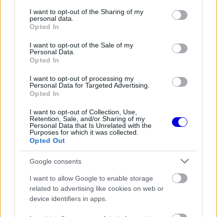
the server or network failed or because the format
services and may gather and store information including but
is
is not supported.
not limited to your visit or usage behaviour. You may click to
I want to opt-out of the Sharing of my
personal data.
grant or deny consent to Google and its third-party tags to
Video
a
Opted In
Player
use your data for below specified purposes in below Google
is
loading.
modal
consent section.
I want to opt-out of the Sale of my
Personal Data.
window.
Opted In
I want to opt-out of processing my
Personal Data for Targeted Advertising.
Opted In
„Fernando mindig csapatjátékos. Azon van, hogy
I want to opt-out of Collection, Use,
Retention, Sale, and/or Sharing of my
mindenki összedolgozzon, ezt pedig most az
Personal Data that Is Unrelated with the
Purposes for which it was collected.
Aston Martinnál is látni lehet.” Alonso jelenleg 44
Opted Out
éves, és továbbra is a harmadik világbajnoki
Google consents
címére hajt. Ennek megszerzésére talán jövőre
I want to allow Google to enable storage
lesz az utolsó esélye, amennyiben a silverstone-i
related to advertising like cookies on web or
gárda kellően versenyképes autót tud neki
device identifiers in apps.
biztosítani.