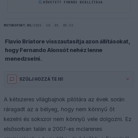
G
KÖVETETT FORRÁS BEÁLLÍTÁSA
MOTORSPORT.HU
/
2025. 10. 01. 05:32
Flavio Briatore visszautasítja azon állításokat,
hogy Fernando Alonsót nehéz lenne
menedzselni.
SZÓLJ HOZZÁ TE IS!
A kétszeres világbajnok pilótára az évek során
ráragadt az a bélyeg, hogy nem könnyű őt
kezelni és sokszor nem könnyű vele dolgozni. Ez
elsősorban talán a 2007-es mclarenes