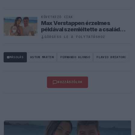
KÖVETKEZŐ CIKK
Max Verstappen érzelmes
példával szemléltette a család
fontosságát
↓
GÖRGESS LE A FOLYTATÁSHOZ
MÁSOLÁS
ASTON MARTIN
FERNANDO ALONSO
FLAVIO BRIATORE
HOZZÁSZÓLOK