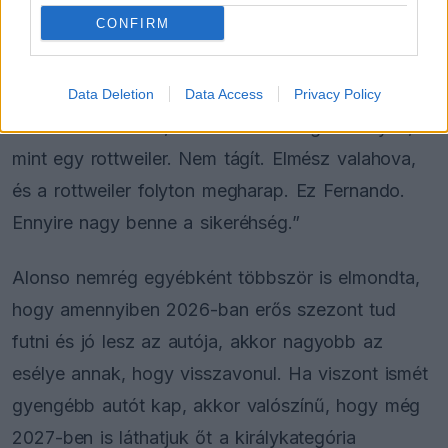
CONFIRM
„Jelenleg ugyan nincs alatta jó technika, de ő
ennek ellenére is mindig mindent belead. Mindenki
Data Deletion
Data Access
Privacy Policy
tisztában van vele, mire van szüksége. Ő olyan,
mint egy rottweiler. Nem tágít. Elmész valahova,
és a rottweiler folyton megharap. Ez Fernando.
Ennyire nagy benne a sikeréhség.”
Alonso nemrég egyébként többször is elmondta,
hogy amennyiben 2026-ban erős szezont tud
futni és jó lesz az autója, akkor nagyobb az
esélye annak, hogy visszavonul. Ha viszont ismét
gyengébb autót kap, akkor valószínű, hogy még
2027-ben is láthatjuk őt a királykategória