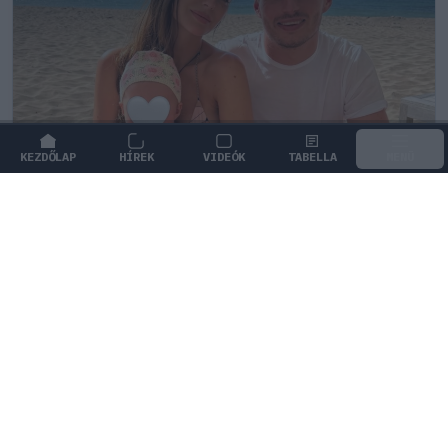
KEZDŐLAP
HÍREK
VIDEÓK
TABELLA
MENÜ
FORMA-1
/
RED BULL RACING
Max Verstappen érzelmes példával
szemléltette a család fontosságát
Max Verstappen elárulta, hogy mi jelenti számára a
legnagyobb boldogságot a trófeákon és a
győzelmeken túl.
1
KOVÁCS BOTOND
7Ó