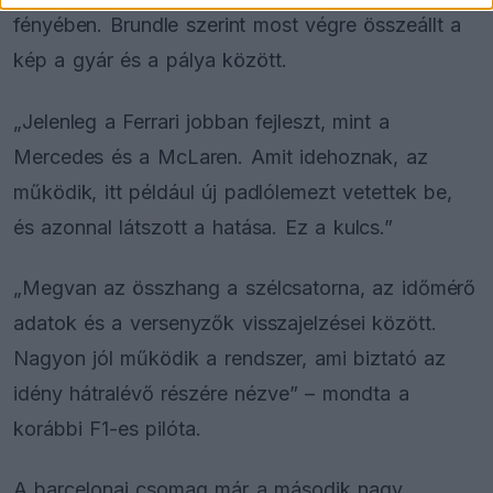
fényében. Brundle szerint most végre összeállt a
kép a gyár és a pálya között.
„Jelenleg a Ferrari jobban fejleszt, mint a
Mercedes és a McLaren. Amit idehoznak, az
működik, itt például új padlólemezt vetettek be,
és azonnal látszott a hatása. Ez a kulcs.”
„Megvan az összhang a szélcsatorna, az időmérő
adatok és a versenyzők visszajelzései között.
Nagyon jól működik a rendszer, ami biztató az
idény hátralévő részére nézve” – mondta a
korábbi F1-es pilóta.
A barcelonai csomag már a második nagy