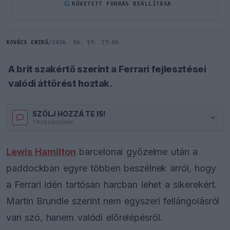
G
KÖVETETT FORRÁS BEÁLLÍTÁSA
KOVÁCS ENIKŐ
/
2026. 06. 19. 17:06
A brit szakértő szerint a Ferrari fejlesztései
valódi áttörést hoztak.
SZÓLJ HOZZÁ TE IS!
1 hozzászólás.
Lewis Hamilton
barcelonai győzelme után a
paddockban egyre többen beszélnek arról, hogy
a Ferrari idén tartósan harcban lehet a sikerekért.
Martin Brundle szerint nem egyszeri fellángolásról
van szó, hanem valódi előrelépésről.