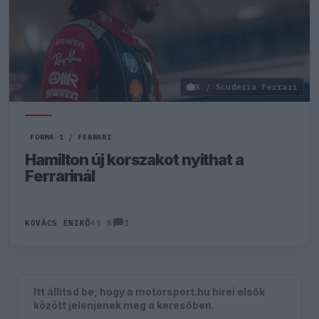
X / Scuderia Ferrari
FORMA-1
/
FERRARI
Hamilton új korszakot nyithat a
Ferrarinál
1
KOVÁCS ENIKŐ
49 N
Itt állítsd be, hogy a motorsport.hu hírei elsők
között jelenjenek meg a keresőben.