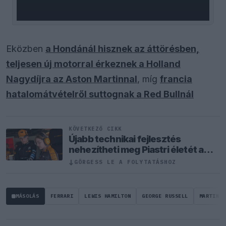
Eközben
a Hondánál hisznek az áttörésben,
teljesen új motorral érkeznek a Holland
Nagydíjra az Aston Martinnal
, míg
francia
hatalomátvételről suttognak a Red Bullnál
KÖVETKEZŐ CIKK
Újabb technikai fejlesztés
nehezítheti meg Piastri életét a
McLarennél
↓
GÖRGESS LE A FOLYTATÁSHOZ
MÁSOLÁS
FERRARI
LEWIS HAMILTON
GEORGE RUSSELL
MARTIN B