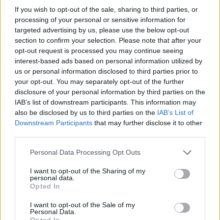
If you wish to opt-out of the sale, sharing to third parties, or
processing of your personal or sensitive information for
targeted advertising by us, please use the below opt-out
section to confirm your selection. Please note that after your
Hamilton az időmérőn az első sorba repítette az
opt-out request is processed you may continue seeing
interest-based ads based on personal information utilized by
autót, mindössze századokkal maradt el George
us or personal information disclosed to third parties prior to
Russelltől. A Mercedesnél úgy vélik, a brit
your opt-out. You may separately opt-out of the further
disclosure of your personal information by third parties on the
versenyző a futamot a virtuális biztonsági autós
IAB’s list of downstream participants. This information may
fázis nélkül is megnyerhette volna.
also be disclosed by us to third parties on the
IAB’s List of
Downstream Participants
that may further disclose it to other
third parties.
EZEKET IS AJÁNLJUK
Please note that this website/app uses one or more Google
Personal Data Processing Opt Outs
services and may gather and store information including but
FORMA-1
not limited to your visit or usage behaviour. You may click to
I want to opt-out of the Sharing of my
A Hondánál hisznek az áttörésben,
personal data.
grant or deny consent to Google and its third-party tags to
teljesen új motorral érkeznek a
Opted In
use your data for below specified purposes in below Google
Holland Nagydíjra az Aston
consent section.
Martinnal
I want to opt-out of the Sale of my
Personal Data.
Opted In