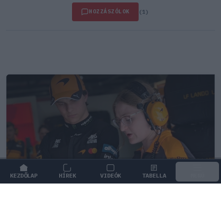
HOZZÁSZÓLOK
(1)
KEZDŐLAP
HÍREK
VIDEÓK
TABELLA
MENÜ
FORMA-1
/
MCLAREN
Újabb technikai fejlesztés nehezítheti