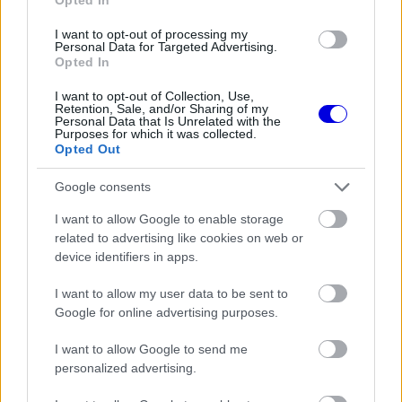
I want to opt-out of processing my
FORMA-1
Francia hatalomátvételről
Personal Data for Targeted Advertising.
Opted In
suttognak a Red Bullnál
I want to opt-out of Collection, Use,
Retention, Sale, and/or Sharing of my
Personal Data that Is Unrelated with the
Purposes for which it was collected.
Opted Out
FORMA-1
Fontos kulcsembert csábított át
Google consents
riválisától a Red Bull
I want to allow Google to enable storage
related to advertising like cookies on web or
device identifiers in apps.
Brundle már a futam előtt arról beszélt a Sky
I want to allow my user data to be sent to
Sports közvetítésében, mi állhat Hamilton
Google for online advertising purposes.
fordulata mögött. A hétszeres világbajnok az idei
I want to allow Google to send me
szezon első hét versenyén négy dobogót és egy
personalized advertising.
győzelmet szerzett, miközben korábban