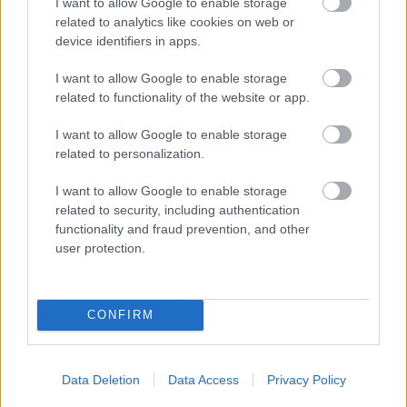
I want to allow Google to enable storage
egyáltalán nem állhatott fel a pódiumra.
related to analytics like cookies on web or
device identifiers in apps.
„A
Ferrari
nagyon jó munkát végzett a
I want to allow Google to enable storage
fejlesztésekkel. Lewis egyértelműen sokkal jobban
related to functionality of the website or app.
érzi magát az új generációs autókban, mint az
I want to allow Google to enable storage
elmúlt évek földhatású gépeiben.” - idézi az
F1
related to personalization.
Oversteer
. „Az egész paddockot lenyűgözi, amit
I want to allow Google to enable storage
a Ferrari folyamatosan hoz, és ahogyan
related to security, including authentication
functionality and fraud prevention, and other
dolgoznak” – fogalmazott Brundle.
user protection.
Egyszerűen jobban fejleszt a Ferrari
CONFIRM
A Ferrarinál hosszú ideje visszatérő kritika volt az
idény közbeni fejlesztések hatékonysága,
Data Deletion
Data Access
Privacy Policy
különösen a 18 éve tartó világbajnoki várakozás