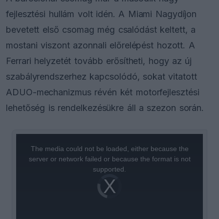
fejlesztési hullám volt idén. A Miami Nagydíjon
bevetett első csomag még csalódást keltett, a
mostani viszont azonnali előrelépést hozott. A
Ferrari helyzetét tovább erősítheti, hogy az új
szabályrendszerhez kapcsolódó, sokat vitatott
ADUO-mechanizmus révén két motorfejlesztési
lehetőség is rendelkezésükre áll a szezon során.
This
is
a
The media could not be loaded, either because the
modal
window.
server or network failed or because the format is not
supported.
Video
Player
is
loading.