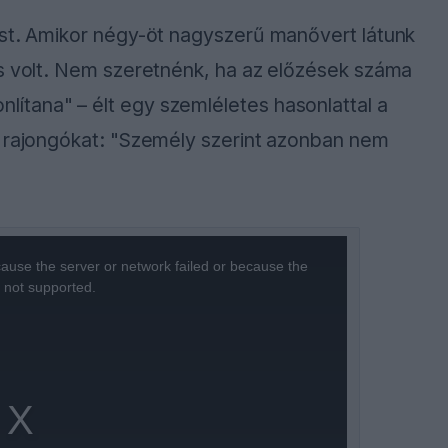
ést. Amikor négy-öt nagyszerű manővert látunk
is volt. Nem szeretnénk, ha az előzések száma
tana" – élt egy szemléletes hasonlattal a
a rajongókat: "Személy szerint azonban nem
ause the server or network failed or because the
s not supported.