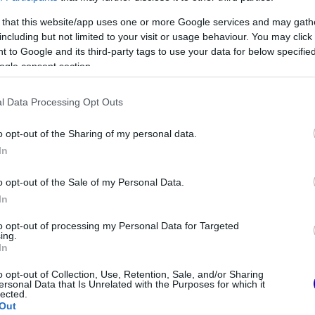
 that this website/app uses one or more Google services and may gath
including but not limited to your visit or usage behaviour. You may click 
 to Google and its third-party tags to use your data for below specifi
ogle consent section.
l Data Processing Opt Outs
o opt-out of the Sharing of my personal data.
In
o opt-out of the Sale of my Personal Data.
In
FORMA-1
that a Ferrari Max
Amerikai versenysorozatban
to opt-out of processing my Personal Data for Targeted
megszerzéséért
köthet ki Max Verstappen
ing.
In
o opt-out of Collection, Use, Retention, Sale, and/or Sharing
vissza, hiszen a technika óvása minden
ersonal Data that Is Unrelated with the Purposes for which it
lected.
gy volt ez Moss, Fangio, Stewart vagy éppen
Out