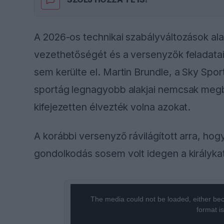
A 2026-os technikai szabályváltozások ala
vezethetőségét és a versenyzők feladatai
sem kerülte el. Martin Brundle, a Sky Spo
sportág legnagyobb alakjai nemcsak megbir
kifejezetten élvezték volna azokat.
A korábbi versenyző rávilágított arra, hog
gondolkodás sosem volt idegen a királykat
This
The media could not be loaded, either bec
is
format i