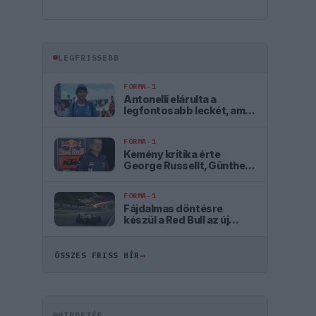
LEGFRISSEBB
FORMA-1
Antonelli elárulta a
legfontosabb leckét, amit
Hamiltontól és
Verstappentől tanult
FORMA-1
Kemény kritika érte
George Russellt, Günther
Steiner szerint mintha egy
Cadillacben ülne
FORMA-1
Fájdalmas döntésre
készül a Red Bull az új
szabályok miatt
→
ÖSSZES FRISS HÍR
HIRDETÉS