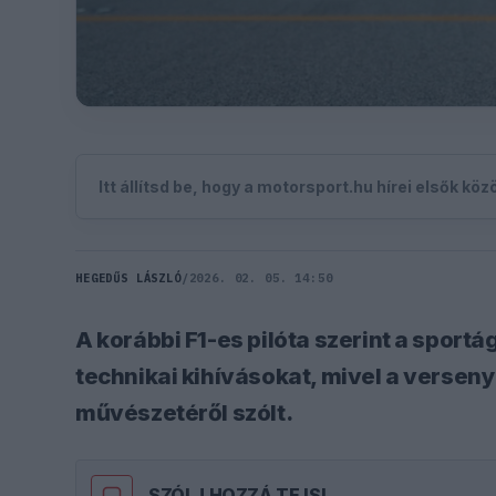
Itt állítsd be, hogy a motorsport.hu hírei elsők kö
HEGEDŰS LÁSZLÓ
/
2026. 02. 05. 14:50
A korábbi F1-es pilóta szerint a sport
technikai kihívásokat, mivel a versen
művészetéről szólt.
SZÓLJ HOZZÁ TE IS!