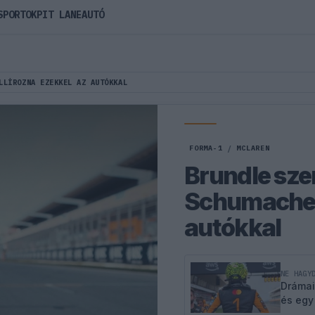
SPORTOK
PIT LANE
AUTÓ
LLÍROZNA EZEKKEL AZ AUTÓKKAL
FORMA-1
/
MCLAREN
Brundle sze
Schumacher 
autókkal
NE HAGY
Drámai
és egy