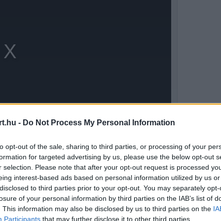
t.hu -
Do Not Process My Personal Information
to opt-out of the sale, sharing to third parties, or processing of your per
formation for targeted advertising by us, please use the below opt-out s
r selection. Please note that after your opt-out request is processed y
g vigyázniuk kellett az autó bizonyos
eing interest-based ads based on personal information utilized by us or
hosszú ideig csúcssebességgel haladsz,
disclosed to third parties prior to your opt-out. You may separately opt-
losure of your personal information by third parties on the IAB’s list of
trészekre" – vezette fel gondolatmenetét a
. This information may also be disclosed by us to third parties on the
IA
Participants
that may further disclose it to other third parties.