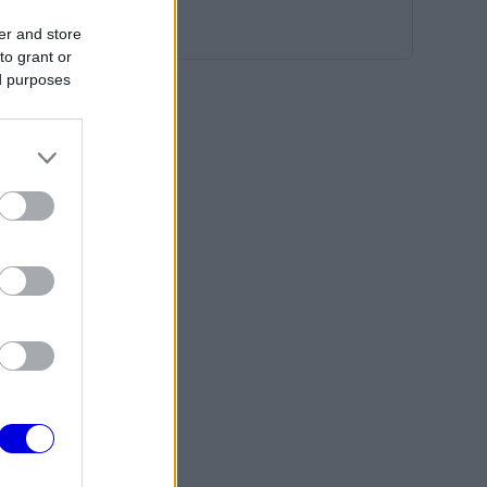
er and store
to grant or
ed purposes