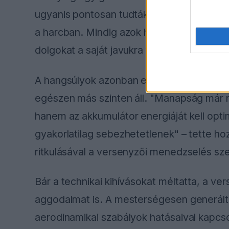
ugyanis pontosan tudták, hogyan használj
a harcban. Mindig azok hozták ki a legtöb
dolgokat a saját javukra fordítani" – fog
A hangsúlyok azonban eltolódtak, hiszen
egészen más szinten áll. "Manapság már ne
hanem az akkumulátor energiáját kell opt
gyakorlatilag sebezhetetlenek" – tette hoz
ritkulásával a versenyzői menedzselés sze
Bár a technikai kihívásokat méltatta, a v
aggodalmat is. A mesterségesen generált 
aerodinamikai szabályok hatásaival kapcso