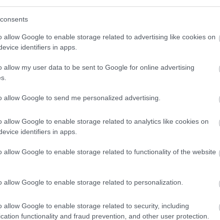
, a hajtásláncot vagy a felfüggesztést kellett
consents
 félelmetesen gyors, turbómotoros 80-as
o allow Google to enable storage related to advertising like cookies on
zemanyagot, így sokszor csak kigurultak a célig,
evice identifiers in apps.
lt a középpontban" – emlékezett vissza
o allow my user data to be sent to Google for online advertising
s.
kra.
to allow Google to send me personalized advertising.
o allow Google to enable storage related to analytics like cookies on
evice identifiers in apps.
z, ami miatt a legnagyobbak, mint Ayrton Senna
o allow Google to enable storage related to functionality of the website
6-os érában is otthonosan mozognának. A
sment vette át a főszerepet, ami hasonló
o allow Google to enable storage related to personalization.
l.
o allow Google to enable storage related to security, including
chael imádták volna ezeket az autókat, ők
cation functionality and fraud prevention, and other user protection.