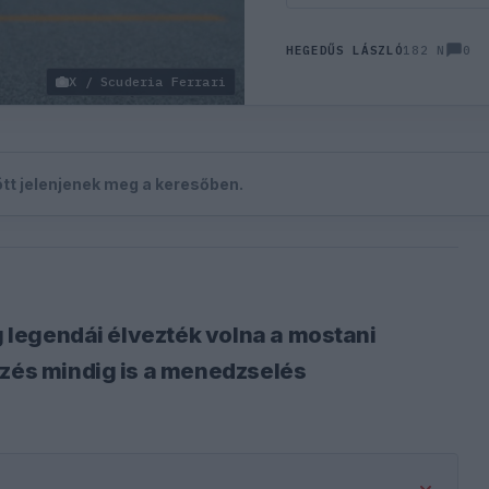
0
HEGEDŰS LÁSZLÓ
182 N
X / Scuderia Ferrari
zött jelenjenek meg a keresőben.
ág legendái élvezték volna a mostani
yzés mindig is a menedzselés