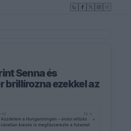
rint Senna és
brillírozna ezekkel az
11 n
D KI
 küzdelem a Hungaroringen – óriási előzés
 váratlan kiesés is megfűszerezte a futamot