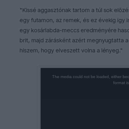
"Kissé aggasztónak tartom a túl sok előz
egy futamon, az remek, és ez évekig így 
egy kosárlabda-meccs eredményére hasonlí
brit, majd zárásként azért megnyugtatta 
hiszem, hogy elveszett volna a lényeg."
This
is
a
The media could not be loaded, either bec
modal
window.
format i