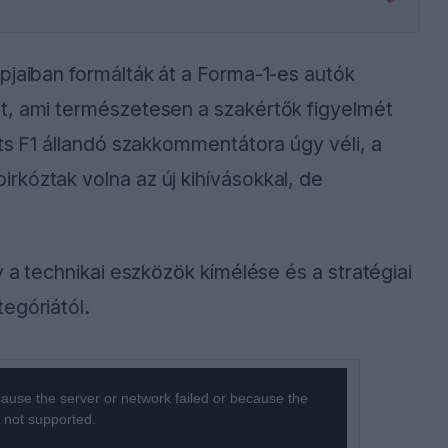
pjaiban formálták át a Forma-1-es autók
t, ami természetesen a szakértők figyelmét
rts F1 állandó szakkommentátora úgy véli, a
kóztak volna az új kihívásokkal, de
y a technikai eszközök kímélése és a stratégiai
egóriától.
ause the server or network failed or because the
s not supported.