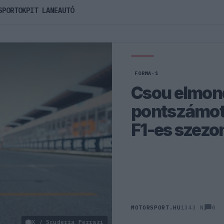
SPORTOK
PIT LANE
AUTÓ
FORMA-1
Csou elmon
pontszámot
F1-es szezo
0
MOTORSPORT.HU
1343 N
X / Scuderia Ferrari