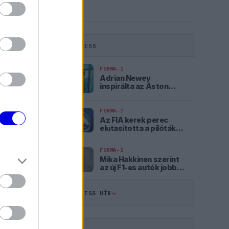
LEGFRISSEBB
FORMA-1
Adrian Newey
inspirálta az Aston
Martin új luxusitalát
FORMA-1
Az FIA kerek perec
elutasította a pilóták
legfőbb követelését
ÖSSZES
FORMA-1
Mika Hakkinen szerint
az új F1-es autók jobbak
10:55
a saját
sikerkorszakának
gépeinél
→
ÖSSZES FRISS HÍR
10:22
09:50