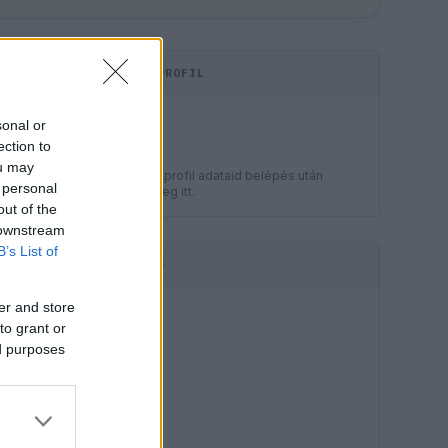
KOMMENTPROFIL
LEGJOBB
sonal or
?
ection to
ou may
A kommentprofil adataid belépés után
 personal
jelennek meg itt.
out of the
 downstream
B’s List of
HIRDETÉS
er and store
to grant or
ed purposes