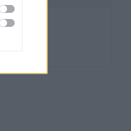
HIRDETÉS
09:12
08:40