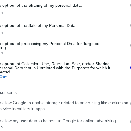
o opt-out of the Sharing of my personal data.
z e-mail alapú rendszerre.
In
o opt-out of the Sale of my Personal Data.
In
to opt-out of processing my Personal Data for Targeted
ing.
In
ken is.
o opt-out of Collection, Use, Retention, Sale, and/or Sharing
ersonal Data that Is Unrelated with the Purposes for which it
lected.
Out
consents
bak a saját sikerkorszakának gépeinél
o allow Google to enable storage related to advertising like cookies on
evice identifiers in apps.
ge miatt
o allow my user data to be sent to Google for online advertising
s.
ív fejlesztési rohamot indít az Aston Martin