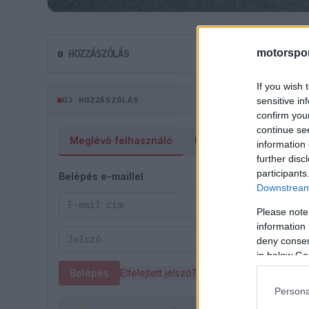
motorspor
HOZZÁSZÓLÁS
0
If you wish 
ÚJ HOZZÁSZÓLÁS
sensitive in
confirm you
continue se
Meglévő felhasználó
Új felhasználó
information 
further disc
participants
Belépés e-maillel
Downstream 
Please note
information 
deny consent
in below Go
Belépés
Elfelejtett jelszó?
Persona