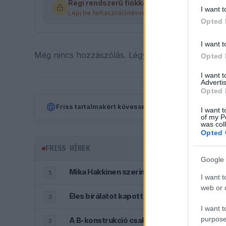
Régi rendszerű fiókkal rendelkezel?
I want t
Lépj be felhasználónévvel és jelszóval, majd állj át a
Opted 
I want t
Még nincs hozzászólás. Légy te az első!
Opted 
I want 
Advertis
Opted 
Friss tartalmakért kövessetek minket a Google Híre
I want t
of my P
was col
Opted 
FRISS HÍREK
Google 
Mika Hakkinen szerint az új F1-es autók job
1
I want t
web or d
Éles bírálatot kapott az FIA a tehetetlensé
2
I want t
purpose
A B-konstrukció csak a kezdet volt, agressz
3