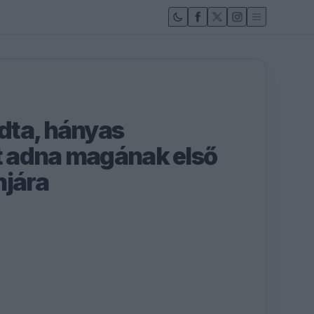
dta, hányas
 adna magának első
njára