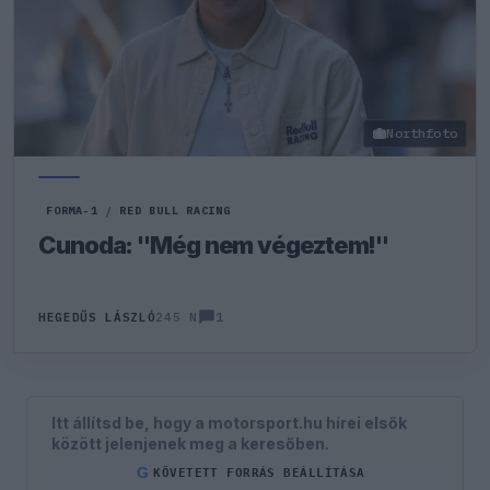
Northfoto
FORMA-1
/
RED BULL RACING
Cunoda: "Még nem végeztem!"
1
HEGEDŰS LÁSZLÓ
245 N
Itt állítsd be, hogy a motorsport.hu hírei elsők
között jelenjenek meg a keresőben.
G
KÖVETETT FORRÁS BEÁLLÍTÁSA