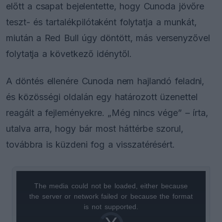
előtt a csapat bejelentette, hogy Cunoda jövőre
teszt- és tartalékpilótaként folytatja a munkát,
miután a Red Bull úgy döntött, más versenyzővel
folytatja a következő idénytől.
A döntés ellenére Cunoda nem hajlandó feladni,
és közösségi oldalán egy határozott üzenettel
reagált a fejleményekre. „Még nincs vége” – írta,
utalva arra, hogy bár most háttérbe szorul,
továbbra is küzdeni fog a visszatérésért.
The media could not be loaded, either because
This
the server or network failed or because the format
is
is not supported.
Video
a