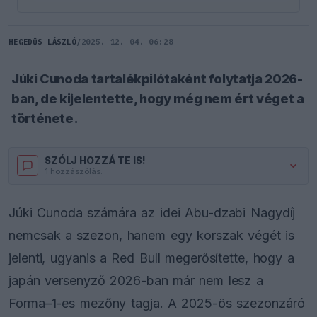
HEGEDŰS LÁSZLÓ
/
2025. 12. 04. 06:28
Júki Cunoda tartalékpilótaként folytatja 2026-
ban, de kijelentette, hogy még nem ért véget a
története.
SZÓLJ HOZZÁ TE IS!
1 hozzászólás.
Júki Cunoda számára az idei Abu-dzabi Nagydíj
nemcsak a szezon, hanem egy korszak végét is
jelenti, ugyanis a Red Bull megerősítette, hogy a
japán versenyző 2026-ban már nem lesz a
Forma–1-es mezőny tagja. A 2025-ös szezonzáró