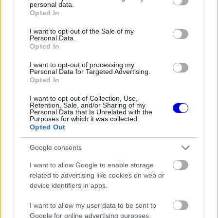
es versenyzővé váljon.
personal data.
grant or deny consent to Google and its third-party tags to
Opted In
use your data for below specified purposes in below Google
consent section.
EZEKET IS AJÁNLJUK
I want to opt-out of the Sale of my
Personal Data.
Opted In
MOTORSPORTOK
I want to opt-out of processing my
Újabb részletek a balesetről:
Personal Data for Targeted Advertising.
Eszméletlenül terült el a fűben a
Opted In
WRC-sztár a horrorisztikus bukás
után
I want to opt-out of Collection, Use,
Retention, Sale, and/or Sharing of my
Personal Data that Is Unrelated with the
Purposes for which it was collected.
Opted Out
FORMA-1
Domenicali szerint Antonelli sokkal
nagyobb előnnyel is vezethetne
Google consents
I want to allow Google to enable storage
related to advertising like cookies on web or
device identifiers in apps.
FORMA-1
Kikerekedett szemekkel hallgatta
Toto Wolff ajánlatát Antonelli
I want to allow my user data to be sent to
Google for online advertising purposes.