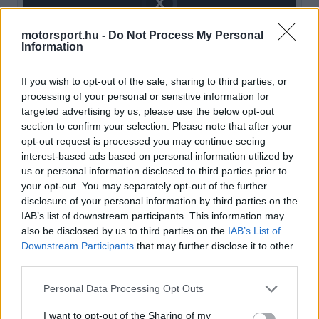
Player
is
loading.
modal
motorsport.hu -
Do Not Process My Personal
window.
Information
If you wish to opt-out of the sale, sharing to third parties, or
processing of your personal or sensitive information for
targeted advertising by us, please use the below opt-out
„Amikor megtudtam, hogy 2026-ban nem lesz
section to confirm your selection. Please note that after your
versenyzői ülésem, az nagyon nehéz pillanat volt
opt-out request is processed you may continue seeing
interest-based ads based on personal information utilized by
számomra. De eltökéltem, hogy még
us or personal information disclosed to third parties prior to
keményebben fogok dolgozni a Red Bullnál teszt-
your opt-out. You may separately opt-out of the further
disclosure of your personal information by third parties on the
és tartalékpilótaként, hogy fejlődjek, és
IAB’s list of downstream participants. This information may
bebizonyítsam, helyem van a rajtrácson” –
also be disclosed by us to third parties on the
IAB’s List of
Downstream Participants
that may further disclose it to other
fogalmazott, majd hozzátette, hogy bár az élet
third parties.
időnként próbára teszi az embert, ez nem fogja
Please note that this website/app uses one or more Google
Personal Data Processing Opt Outs
eltántorítani attól, hogy a lehető legjobb Forma–1-
services and may gather and store information including but
not limited to your visit or usage behaviour. You may click to
I want to opt-out of the Sharing of my