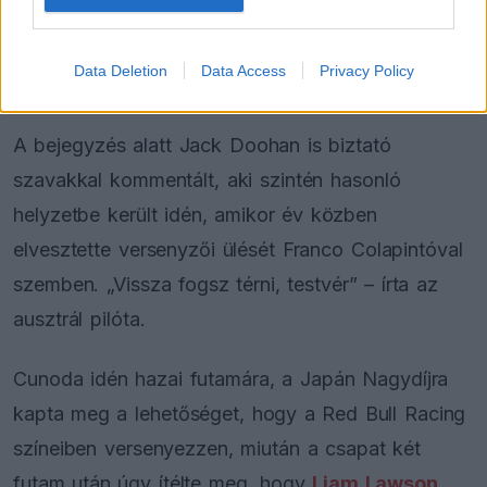
Data Deletion
Data Access
Privacy Policy
A bejegyzés alatt Jack Doohan is biztató
szavakkal kommentált, aki szintén hasonló
helyzetbe került idén, amikor év közben
elvesztette versenyzői ülését Franco Colapintóval
szemben. „Vissza fogsz térni, testvér” – írta az
ausztrál pilóta.
Cunoda idén hazai futamára, a Japán Nagydíjra
kapta meg a lehetőséget, hogy a Red Bull Racing
színeiben versenyezzen, miután a csapat két
futam után úgy ítélte meg, hogy
Liam Lawson