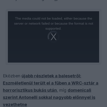
This
is
a
The media could not be loaded, either because the
modal
window.
server or network failed or because the format is not
supported.
Video
Player
is
loading.
Eközben
újabb részletek a balesetről:
Eszméletlenül terült el a fűben a WRC-sztár a
horrorisztikus bukás után
, míg
domenicali
szerint Antonelli sokkal nagyobb előnnyel is
vezethetne