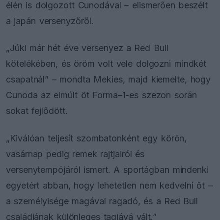
élén is dolgozott Cunodával – elismerően beszélt
a japán versenyzőről.
„Júki már hét éve versenyez a Red Bull
kötelékében, és öröm volt vele dolgozni mindkét
csapatnál” – mondta Mekies, majd kiemelte, hogy
Cunoda az elmúlt öt Forma–1-es szezon során
sokat fejlődött.
„Kiválóan teljesít szombatonként egy körön,
vasárnap pedig remek rajtjairól és
versenytempójáról ismert. A sportágban mindenki
egyetért abban, hogy lehetetlen nem kedvelni őt –
a személyisége magával ragadó, és a Red Bull
családjának különleges tagjává vált.”