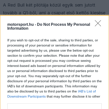
A Red Bull két pilótája közül egyik sem jutott
tovább a Q1-ből, ami a csapat első kettős kiesése
volt az időmérő első részében 2006 óta.
motorsport.hu -
Do Not Process My Personal
Verstappen csupán a 16. helyet szerezte meg, míg
Information
Cunoda a 19. pozícióban zárt.
If you wish to opt-out of the sale, sharing to third parties, or
processing of your personal or sensitive information for
targeted advertising by us, please use the below opt-out
section to confirm your selection. Please note that after your
The media could not be loaded, either because
This
opt-out request is processed you may continue seeing
the server or network failed or because the format
is
interest-based ads based on personal information utilized by
is not supported.
us or personal information disclosed to third parties prior to
Video
a
Player
your opt-out. You may separately opt-out of the further
is
loading.
modal
disclosure of your personal information by third parties on the
IAB’s list of downstream participants. This information may
window.
also be disclosed by us to third parties on the
IAB’s List of
Downstream Participants
that may further disclose it to other
third parties.