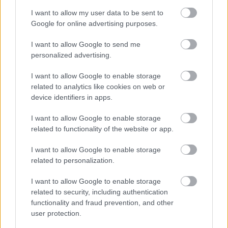
FORMA-1
Óriási fordulat Lewis Hamilton
I want to allow my user data to be sent to
jövőjével kapcsolatban
Google for online advertising purposes.
I want to allow Google to send me
personalized advertising.
FORMA-1
Kellemetlen meglepetés érte a
I want to allow Google to enable storage
nyári szünetben a Forma–1-es
pilótát
related to analytics like cookies on web or
device identifiers in apps.
I want to allow Google to enable storage
Cunoda elárulta, hogy a csapata a sprint után
related to functionality of the website or app.
biztató jeleket látott, ám Verstappen az új
I want to allow Google to enable storage
beállításokkal még rosszabbul érezte magát az
related to personalization.
autóban, és ez jelentősen rontotta az esélyeit.
I want to allow Google to enable storage
related to security, including authentication
functionality and fraud prevention, and other
„Igen, volt néhány dolog amit a sprintre
user protection.
változtattunk, mert úgy gondoltuk, hogy