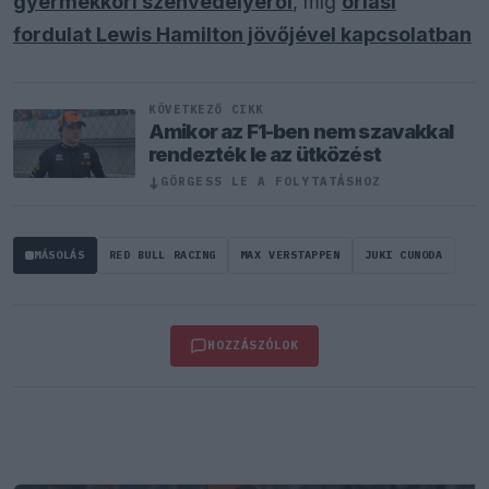
gyermekkori szenvedélyéről
, míg
óriási
fordulat Lewis Hamilton jövőjével kapcsolatban
KÖVETKEZŐ CIKK
Amikor az F1-ben nem szavakkal
rendezték le az ütközést
↓
GÖRGESS LE A FOLYTATÁSHOZ
MÁSOLÁS
RED BULL RACING
MAX VERSTAPPEN
JUKI CUNODA
HOZZÁSZÓLOK