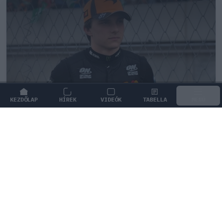
KEZDŐLAP
HÍREK
VIDEÓK
TABELLA
MENÜ
FORMA-1
/
MCLAREN
Amikor az F1-ben nem szavakkal
rendezték le az ütközést
Oscar Piastri és Carlos Sainz csörtéje eltörpül Nelson
Piquet 1982-es kiakadása mellett.
0
KISS SÁNDOR
21 P