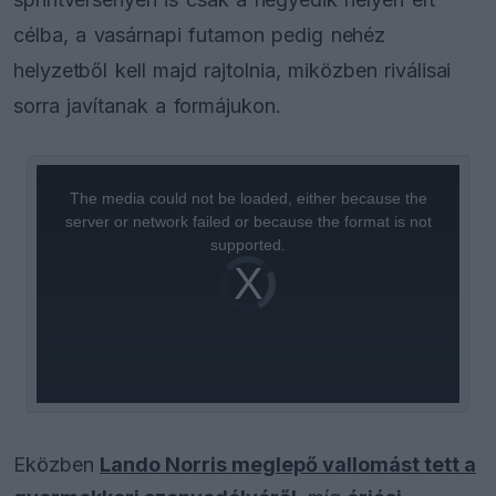
célba, a vasárnapi futamon pedig nehéz
helyzetből kell majd rajtolnia, miközben riválisai
sorra javítanak a formájukon.
This
is
a
The media could not be loaded, either because the
modal
window.
server or network failed or because the format is not
supported.
Video
Player
is
loading.
Eközben
Lando Norris meglepő vallomást tett a