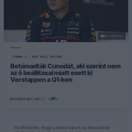
Northfoto
FORMA-1
/
RED BULL RACING
Betámadták Cunodát, aki szerint nem
az ő beállításai miatt esett ki
Verstappen a Q1-ben
0
MOTORSPORT.HU
272 N
Itt állítsd be, hogy a motorsport.hu hírei elsők