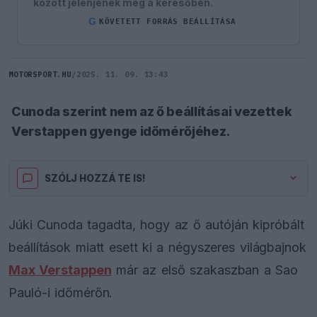
között jelenjenek meg a keresőben.
G
KÖVETETT FORRÁS BEÁLLÍTÁSA
MOTORSPORT.HU
/
2025. 11. 09. 13:43
Cunoda szerint nem az ő beállításai vezettek
Verstappen gyenge időmérőjéhez.
SZÓLJ HOZZÁ TE IS!
Júki Cunoda tagadta, hogy az ő autóján kipróbált
beállítások miatt esett ki a négyszeres világbajnok
Max Verstappen
már az első szakaszban a Sao
Pauló-i időmérőn.