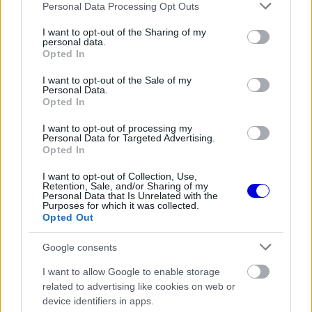
Please note that this website/app uses one or more Google
Personal Data Processing Opt Outs
A japán versenyzőt a hétvége korábbi
services and may gather and store information including but
not limited to your visit or usage behaviour. You may click to
I want to opt-out of the Sharing of my
szakaszában a csapat kísérleti célokra használta,
personal data.
grant or deny consent to Google and its third-party tags to
Opted In
mivel az F1-es sprintfutam során több módosítást
use your data for below specified purposes in below Google
consent section.
I want to opt-out of the Sale of my
is kipróbáltak az autóján. Ezeket a változtatásokat
Personal Data.
Opted In
később Verstappen RB21-esére is alkalmazták a
kvalifikáció előtt.
I want to opt-out of processing my
Personal Data for Targeted Advertising.
Opted In
EZEKET IS AJÁNLJUK
I want to opt-out of Collection, Use,
Retention, Sale, and/or Sharing of my
Personal Data that Is Unrelated with the
Purposes for which it was collected.
Opted Out
FORMA-1
Lando Norris meglepő vallomást
tett a gyermekkori szenvedélyéről
Google consents
I want to allow Google to enable storage
related to advertising like cookies on web or
device identifiers in apps.