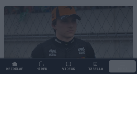
KEZDŐLAP
HÍREK
VIDEÓK
TABELLA
MENÜ
FORMA-1
/
MCLAREN
Amikor az F1-ben nem szavakkal
rendezték le az ütközést
Oscar Piastri és Carlos Sainz csörtéje eltörpül Nelson
Piquet 1982-es kiakadása mellett.