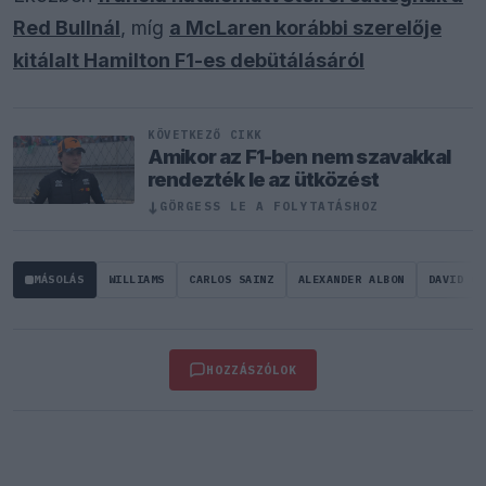
Red Bullnál
, míg
a McLaren korábbi szerelője
kitálalt Hamilton F1-es debütálásáról
KÖVETKEZŐ CIKK
Amikor az F1-ben nem szavakkal
rendezték le az ütközést
↓
GÖRGESS LE A FOLYTATÁSHOZ
MÁSOLÁS
WILLIAMS
CARLOS SAINZ
ALEXANDER ALBON
DAVID CO
HOZZÁSZÓLOK