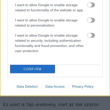
a következő lehetőségét, mert a Ferraritól
I want to allow Google to enable storage
érkezett, ahol nagydíjakat nyert, most pedig a
related to functionality of the website or app.
Williamsnél annak is örülni kell, ha pontokat
I want to allow Google to enable storage
szerez” – mondta Coulthard.
related to personalization.
I want to allow Google to enable storage
Egy újabb fájó eredmény
related to security, including authentication
functionality and fraud prevention, and other
user protection.
A Williams számára a barcelonai hétvége
különösen rosszul alakult.
Alexander Albon
kiesett, miután egy balszerencsés hátsókamerás
CONFIRM
probléma miatt nem sorolták a célba érkezők
közé, Sainz pedig hazai pályán csak a 12. helyen
Data Deletion
Data Access
Privacy Policy
zárt - írja a
Formula Passion
.
Ez azért is fájó eredmény, mert az idei szezon