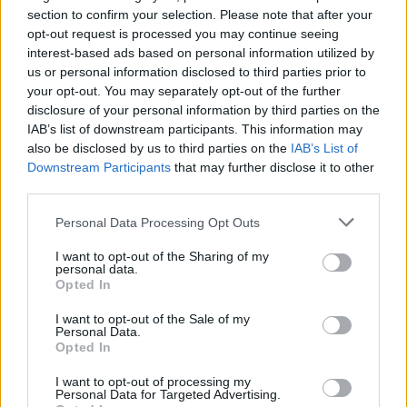
section to confirm your selection. Please note that after your
opt-out request is processed you may continue seeing
interest-based ads based on personal information utilized by
us or personal information disclosed to third parties prior to
„Jól látható a frusztráció a Williams mindkét
your opt-out. You may separately opt-out of the further
disclosure of your personal information by third parties on the
pilótáján. Szerintem Albon talán még egy kicsit
IAB’s list of downstream participants. This information may
frusztráltabb is, hiszen nemrég ő lett az a
also be disclosed by us to third parties on the
IAB’s List of
Downstream Participants
that may further disclose it to other
versenyző, aki a legtöbb futamon indult a
third parties.
Williamsnél. Sainz viszont vissza akar kerülni egy
Please note that this website/app uses one or more Google
Personal Data Processing Opt Outs
élcsapathoz.”
services and may gather and store information including but
not limited to your visit or usage behaviour. You may click to
I want to opt-out of the Sharing of my
personal data.
grant or deny consent to Google and its third-party tags to
Opted In
EZEKET IS AJÁNLJUK
use your data for below specified purposes in below Google
consent section.
I want to opt-out of the Sale of my
Personal Data.
Opted In
FORMA-1
Francia hatalomátvételről
I want to opt-out of processing my
suttognak a Red Bullnál
Personal Data for Targeted Advertising.