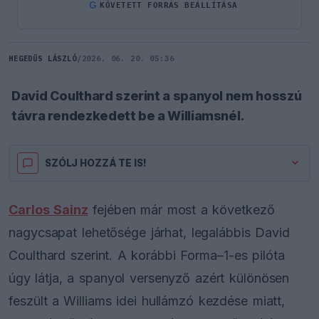
G
KÖVETETT FORRÁS BEÁLLÍTÁSA
HEGEDŰS LÁSZLÓ
/
2026. 06. 20. 05:36
David Coulthard szerint a spanyol nem hosszú
távra rendezkedett be a Williamsnél.
SZÓLJ HOZZÁ TE IS!
Carlos Sainz
fejében már most a következő
nagycsapat lehetősége járhat, legalábbis David
Coulthard szerint. A korábbi Forma–1-es pilóta
úgy látja, a spanyol versenyző azért különösen
feszült a Williams idei hullámzó kezdése miatt,