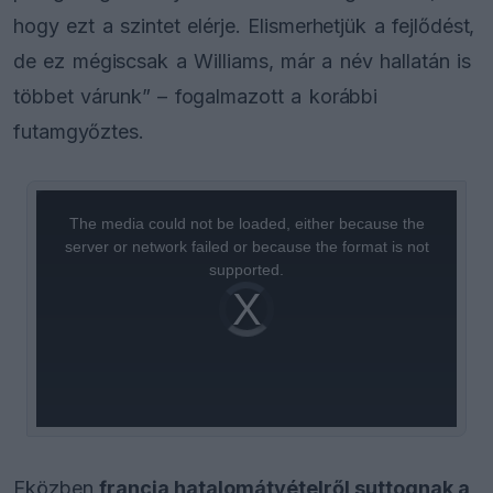
hogy ezt a szintet elérje. Elismerhetjük a fejlődést,
de ez mégiscsak a Williams, már a név hallatán is
többet várunk” – fogalmazott a korábbi
futamgyőztes.
This
is
a
The media could not be loaded, either because the
modal
window.
server or network failed or because the format is not
supported.
Video
Player
is
loading.
Eközben
francia hatalomátvételről suttognak a