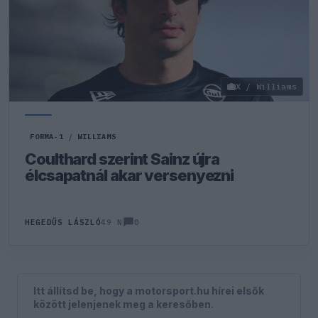
X / Williams
FORMA-1
/
WILLIAMS
Coulthard szerint Sainz újra
élcsapatnál akar versenyezni
0
HEGEDŰS LÁSZLÓ
49 N
Itt állítsd be, hogy a motorsport.hu hírei elsők
között jelenjenek meg a keresőben.