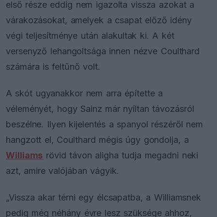
első része eddig nem igazolta vissza azokat a
várakozásokat, amelyek a csapat előző idény
végi teljesítménye után alakultak ki. A két
versenyző lehangoltsága innen nézve Coulthard
számára is feltűnő volt.
A skót ugyanakkor nem arra építette a
véleményét, hogy Sainz már nyíltan távozásról
beszélne. Ilyen kijelentés a spanyol részéről nem
hangzott el, Coulthard mégis úgy gondolja, a
Williams
rövid távon aligha tudja megadni neki
azt, amire valójában vágyik.
„Vissza akar térni egy élcsapatba, a Williamsnek
pedig még néhány évre lesz szüksége ahhoz,