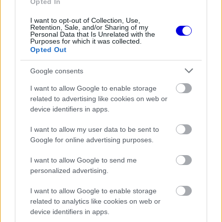
Opted In
I want to opt-out of Collection, Use,
Retention, Sale, and/or Sharing of my
FORMA-1
Personal Data that Is Unrelated with the
A McLaren korábbi szerelője
Purposes for which it was collected.
kitálalt Hamilton F1-es
Opted Out
debütálásáról
Google consents
I want to allow Google to enable storage
FORMA-1
related to advertising like cookies on web or
Újra harcban a győzelemért – ez
device identifiers in apps.
hozza meg Lewis Hamilton
feltámadását
I want to allow my user data to be sent to
Google for online advertising purposes.
„Nagyon erősen kötődik ahhoz a szinthez. Ez
I want to allow Google to send me
personalized advertising.
benne van a DNS-ében, mindig mindent belead.
Ezért úgy érzem, az ő csalódottsága nagyobb
I want to allow Google to enable storage
related to analytics like cookies on web or
lehet, mint Carlosé, aki valljuk be, biztosan figyeli
device identifiers in apps.