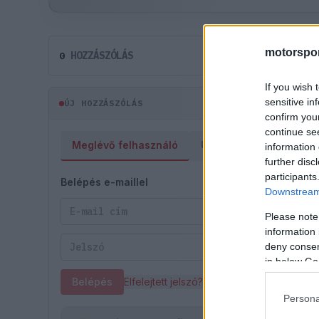
motorspor
HOZZÁSZÓLÁS
0
If you wish 
sensitive in
ÚJ HOZZÁSZÓLÁS
confirm you
continue se
Meglévő felhasználó
Új felhasználó
information 
further disc
participants
Belépés e-maillel
Downstream 
Please note
information 
deny consent
in below Go
Belépés
Elfelejtett jelszó?
Persona