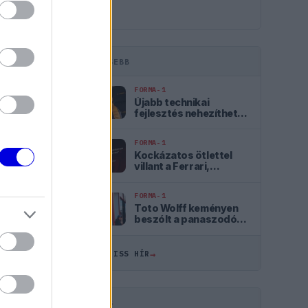
LEGFRISSEBB
FORMA-1
Újabb technikai
fejlesztés nehezítheti
meg Piastri életét a
McLarennél
FORMA-1
Kockázatos ötlettel
villant a Ferrari,
hamarosan mindenki
ezt másolhatja
FORMA-1
ÖSSZES
Toto Wolff keményen
beszólt a panaszodó
Ferrarinak
12:19
→
ÖSSZES FRISS HÍR
11:27
10:40
HIRDETÉS