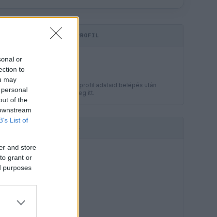
KOMMENTPROFIL
LEGJOBB
sonal or
?
ection to
ou may
A kommentprofil adataid belépés után
 personal
jelennek meg itt.
out of the
 downstream
B’s List of
HIRDETÉS
er and store
to grant or
ed purposes