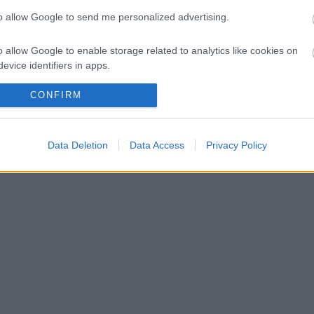
to allow Google to send me personalized advertising.
o allow Google to enable storage related to analytics like cookies on
hibák miatt
evice identifiers in apps.
o allow Google to enable storage related to functionality of the website
CONFIRM
o allow Google to enable storage related to personalization.
Data Deletion
Data Access
Privacy Policy
o allow Google to enable storage related to security, including
cation functionality and fraud prevention, and other user protection.