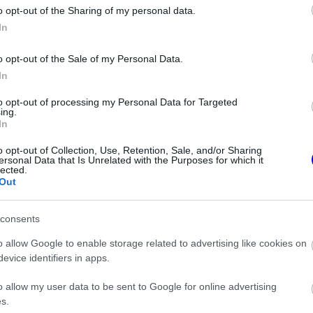
o opt-out of the Sharing of my personal data.
z e-mail alapú rendszerre.
In
o opt-out of the Sale of my Personal Data.
In
to opt-out of processing my Personal Data for Targeted
ing.
In
ken is.
o opt-out of Collection, Use, Retention, Sale, and/or Sharing
ersonal Data that Is Unrelated with the Purposes for which it
lected.
Out
consents
Ferrarinak
o allow Google to enable storage related to advertising like cookies on
evice identifiers in apps.
Ijesztő jelzés Spából, tényleg túl lassúak lettek az új F1-es autók?
o allow my user data to be sent to Google for online advertising
s.
ullnál