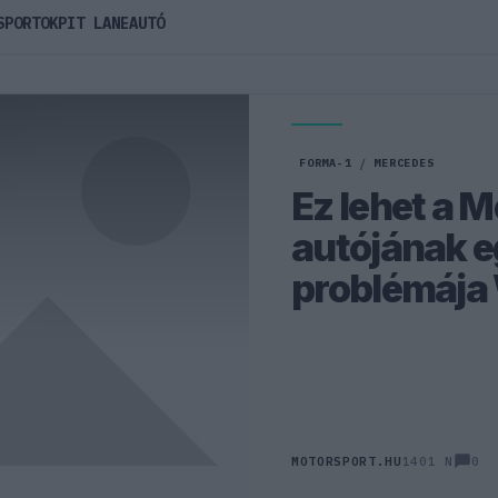
SPORTOK
PIT LANE
AUTÓ
FORMA-1
/
MERCEDES
Ez lehet a 
autójának e
problémája 
0
MOTORSPORT.HU
1401 N