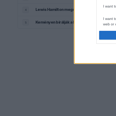
I want 
Lewis Hamilton megmutatta új kiskutyáját
4
I want t
Keményen bírálják a Red Bullt a folyamatos 
5
web or d
I want t
or app.
I want t
I want t
authenti