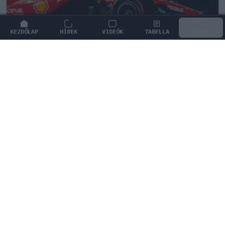
KEZDŐLAP
HÍREK
VIDEÓK
TABELLA
MENÜ
FORMA-1
/
FERRARI
Komoly döntést hozott a Ferrari,
miközben a Red Bullnál elmaradtak a
győzelmek
A Ferrari agresszív fejlesztési tervvel támad, miközben
a Red Bull győzelem nélkül vonult a nyári szünetre.
0
HEGEDŰS LÁSZLÓ
19 P
KÖVETKEZŐ FUTAM
Holland Nagydíj