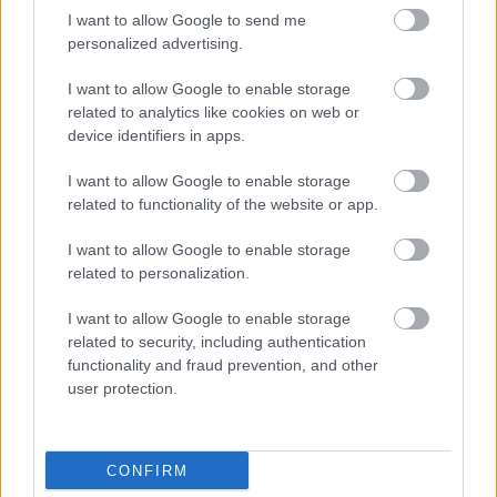
véleményüket. Egyikük például egyszerűen így
I want to allow Google to send me
personalized advertising.
fogalmazott: „Mit is próbáltok ezzel reklámozni?”.
Mások sem voltak sokkal derűlátóbbak, amikor a
I want to allow Google to enable storage
related to analytics like cookies on web or
Ferrari
jövőjéről nyilatkoztak.
device identifiers in apps.
„Szóval az új traktor neve SF-26. Értem.” – írta
I want to allow Google to enable storage
related to functionality of the website or app.
egy követő, egy másik pedig egy vörös színű
I want to allow Google to enable storage
traktor fotóját posztolta, amelyre a Ferrari
related to personalization.
emblémáját montírozta. Voltak, akik még ennél is
I want to allow Google to enable storage
szkeptikusabbak voltak az új érával kapcsolatban
related to security, including authentication
– egyikük például így zárta rövid sorait: „Új
functionality and fraud prevention, and other
user protection.
korszak, ugyanaz a… tudod.”
Bár elsőre úgy tűnhet, mintha a Ferrari egyszerűen
CONFIRM
nem tudta volna, hogyan mutassa be új gépét,