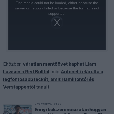
a
The media could not be loaded, either because the
modal
window.
server or network failed or because the format is not
supported.
Video
Player
is
loading.
Eközben
váratlan mentőövet kaphat Liam
Lawson a Red Bulltól
, míg
Antonelli elárulta a
legfontosabb leckét, amit Hamiltontól és
Verstappentől tanult
KÖVETKEZŐ CIKK
Ennyi balszerencse után hogyan