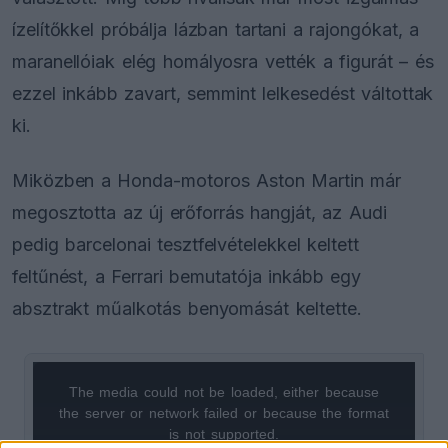
ízelítőkkel próbálja lázban tartani a rajongókat, a
maranellóiak elég homályosra vették a figurát – és
ezzel inkább zavart, semmint lelkesedést váltottak
ki.
Miközben a Honda-motoros Aston Martin már
megosztotta az új erőforrás hangját, az Audi
pedig barcelonai tesztfelvételekkel keltett
feltűnést, a Ferrari bemutatója inkább egy
absztrakt műalkotás benyomását keltette.
The media could not be loaded, either because
This
the server or network failed or because the format
is
is not supported.