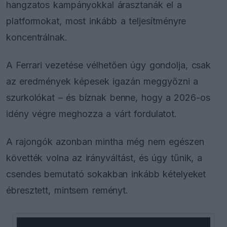
hangzatos kampányokkal árasztanák el a
platformokat, most inkább a teljesítményre
koncentrálnak.
A Ferrari vezetése vélhetően úgy gondolja, csak
az eredmények képesek igazán meggyőzni a
szurkolókat – és bíznak benne, hogy a 2026-os
idény végre meghozza a várt fordulatot.
A rajongók azonban mintha még nem egészen
követték volna az irányváltást, és úgy tűnik, a
csendes bemutató sokakban inkább kételyeket
ébresztett, mintsem reményt.
This
is