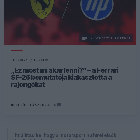
X / Scuderia Ferrari
FORMA-1
/
FERRARI
„Ez most mi akar lenni?” – a Ferrari
SF-26 bemutatója kiakasztotta a
rajongókat
0
HEGEDŰS LÁSZLÓ
208 N
Itt állítsd be, hogy a motorsport.hu hírei elsők