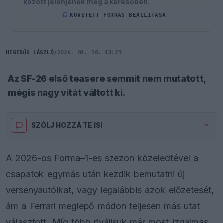
között jelenjenek meg a keresőben.
G
KÖVETETT FORRÁS BEÁLLÍTÁSA
HEGEDŰS LÁSZLÓ
/
2026. 01. 10. 13:27
Az SF-26 első teasere semmit nem mutatott,
mégis nagy vitát váltott ki.
SZÓLJ HOZZÁ TE IS!
A 2026-os Forma–1-es szezon közeledtével a
csapatok egymás után kezdik bemutatni új
versenyautóikat, vagy legalábbis azok előzetesét,
ám a Ferrari meglepő módon teljesen más utat
választott. Míg több riválisuk már most izgalmas