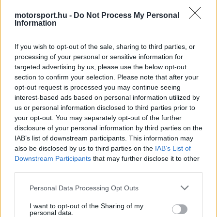
Video
a
Player
is
motorsport.hu -
Do Not Process My Personal
loading.
modal
Information
window.
If you wish to opt-out of the sale, sharing to third parties, or
processing of your personal or sensitive information for
targeted advertising by us, please use the below opt-out
section to confirm your selection. Please note that after your
A hivatalos közösségi oldalukon közzétett
opt-out request is processed you may continue seeing
interest-based ads based on personal information utilized by
videóban mindössze némi vörös-fehér porfelhőt
us or personal information disclosed to third parties prior to
your opt-out. You may separately opt-out of the further
lehetett látni, amiből lassan kirajzolódott az SF-26
disclosure of your personal information by third parties on the
elnevezés. A posztot azzal a szlogennel látták el,
IAB’s list of downstream participants. This information may
also be disclosed by us to third parties on the
IAB’s List of
hogy „Egy új korszak kezdete: az SF-26-tal”. A
Downstream Participants
that may further disclose it to other
gond csak az volt, hogy a nézők egyáltalán nem
third parties.
értették, miről is van szó.
Please note that this website/app uses one or more Google
Personal Data Processing Opt Outs
services and may gather and store information including but
not limited to your visit or usage behaviour. You may click to
I want to opt-out of the Sharing of my
EZEKET IS AJÁNLJUK
personal data.
grant or deny consent to Google and its third-party tags to