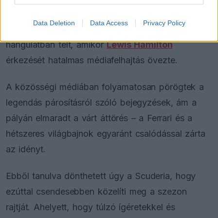
valójában komoly stratégiai változás állhat a
Data Deletion
Data Access
Privacy Policy
háttérben. A 2025-ös évkezdet még teljesen más
hangulatban telt, amikor
Lewis Hamilton
érkezését hatalmas médiafelhajtás övezte.
A közösségi médiában folyamatosan pörögtek a
legendás párosításról szóló bejegyzések, ám a
pályán elmaradt a várt áttörés – a Ferrari és a
hétszeres világbajnok egyaránt csalódással zárta
az idényt.
Ebből tanulva dönthetett úgy a Scuderia, hogy
ezúttal csendesebben közelíti meg a szezon
rajtját. Ahelyett, hogy túlzó ígéretekkel és