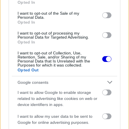
Opted In
use your data for below specified purposes in below Google
consent section.
I want to opt-out of the Sale of my
FORMA-1
Personal Data.
Váratlan mentőövet kaphat Liam
Opted In
Lawson a Red Bulltól
I want to opt-out of processing my
Personal Data for Targeted Advertising.
Opted In
FORMA-1
I want to opt-out of Collection, Use,
Antonelli elárulta a legfontosabb
Retention, Sale, and/or Sharing of my
leckét, amit Hamiltontól és
Personal Data that Is Unrelated with the
Verstappentől tanult
Purposes for which it was collected.
Opted Out
Google consents
FORMA-1
A B-konstrukció csak a kezdet
I want to allow Google to enable storage
volt, agresszív fejlesztési rohamot
related to advertising like cookies on web or
indít az Aston Martin
device identifiers in apps.
I want to allow my user data to be sent to
Google for online advertising purposes.
A kommentelők nem is rejtették véka alá