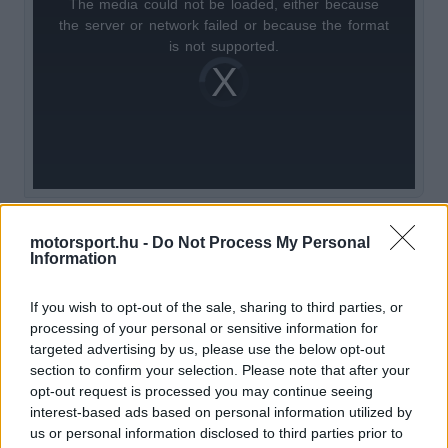
The media could not be loaded, either because
This
the server or network failed or because the format
is
is not supported.
Video
a
Player
is
loading.
modal
window.
Ez a fajta nyíltság azonban nem mindenkinek
motorsport.hu -
Do Not Process My Personal
Information
nyerte el a tetszését Maranellóban. A Ferrari
elnöke, John Elkann szerint a versenyzőknek
If you wish to opt-out of the sale, sharing to third parties, or
processing of your personal or sensitive information for
kevesebbet kellene beszélniük, és inkább a
targeted advertising by us, please use the below opt-out
vezetésre koncentrálniuk. A kijelentése komoly
section to confirm your selection. Please note that after your
opt-out request is processed you may continue seeing
visszhangot váltott ki, és újabb vitákat indított el a
interest-based ads based on personal information utilized by
csapaton belüli feszültségekről.
us or personal information disclosed to third parties prior to