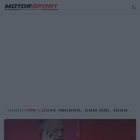
KEZDŐLAP
/
FORMA-1
/
LECLERC PANASZKODIK, ELKANN DÜHÖS, VASSEUR VISZONT TAPSOL – MI FOLYIK A FERRARINÁL?