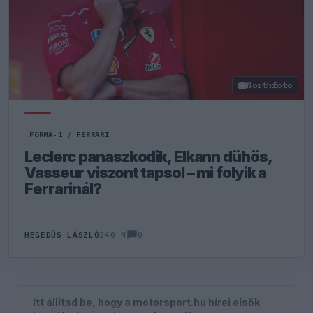
Northfoto
FORMA-1
/
FERRARI
Leclerc panaszkodik, Elkann dühös,
Vasseur viszont tapsol – mi folyik a
Ferrarinál?
0
HEGEDŰS LÁSZLÓ
240 N
Itt állítsd be, hogy a motorsport.hu hírei elsők