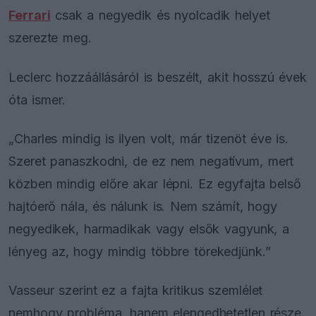
Ferrari
csak a negyedik és nyolcadik helyet
szerezte meg.
Leclerc hozzáállásáról is beszélt, akit hosszú évek
óta ismer.
„Charles mindig is ilyen volt, már tizenöt éve is.
Szeret panaszkodni, de ez nem negatívum, mert
közben mindig előre akar lépni. Ez egyfajta belső
hajtóerő nála, és nálunk is. Nem számít, hogy
negyedikek, harmadikak vagy elsők vagyunk, a
lényeg az, hogy mindig többre törekedjünk.”
Vasseur szerint ez a fajta kritikus szemlélet
nemhogy probléma, hanem elengedhetetlen része