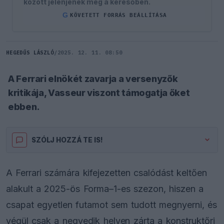
között jelenjenek meg a keresőben.
G
KÖVETETT FORRÁS BEÁLLÍTÁSA
HEGEDŰS LÁSZLÓ
/
2025. 12. 11. 08:50
A Ferrari elnökét zavarja a versenyzők
kritikája, Vasseur viszont támogatja őket
ebben.
SZÓLJ HOZZÁ TE IS!
A Ferrari számára kifejezetten csalódást keltően
alakult a 2025-ös Forma–1-es szezon, hiszen a
csapat egyetlen futamot sem tudott megnyerni, és
végül csak a negyedik helyen zárta a konstruktőri