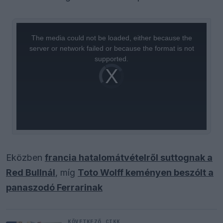
This
is
a
The media could not be loaded, either because the
modal
window.
server or network failed or because the format is not
supported.
Video
Player
is
loading.
Eközben
francia hatalomátvételről suttognak a
Red Bullnál
, míg
Toto Wolff keményen beszólt a
panaszodó Ferrarinak
KÖVETKEZŐ CIKK