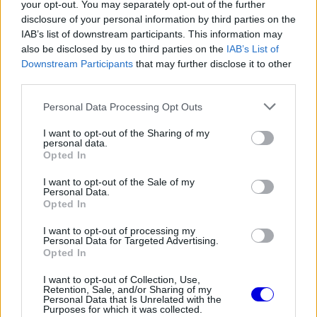
your opt-out. You may separately opt-out of the further
disclosure of your personal information by third parties on the
EZEKET IS AJÁNLJUK
IAB’s list of downstream participants. This information may
also be disclosed by us to third parties on the
IAB’s List of
Downstream Participants
that may further disclose it to other
third parties.
FORMA-1
Francia hatalomátvételről
Please note that this website/app uses one or more Google
Personal Data Processing Opt Outs
suttognak a Red Bullnál
services and may gather and store information including but
not limited to your visit or usage behaviour. You may click to
I want to opt-out of the Sharing of my
personal data.
grant or deny consent to Google and its third-party tags to
Opted In
use your data for below specified purposes in below Google
consent section.
FORMA-1
I want to opt-out of the Sale of my
Toto Wolff keményen beszólt a
Personal Data.
panaszodó Ferrarinak
Opted In
I want to opt-out of processing my
Personal Data for Targeted Advertising.
Opted In
FORMA-1
Újra harcban a győzelemért – ez
I want to opt-out of Collection, Use,
hozza meg Lewis Hamilton
Retention, Sale, and/or Sharing of my
feltámadását
Personal Data that Is Unrelated with the
Purposes for which it was collected.