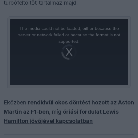
turbófeltöltőt tartalmaz majd.
This
is
a
The media could not be loaded, either because the
modal
window.
server or network failed or because the format is not
supported.
Video
Player
is
loading.
Eközben
rendkívül okos döntést hozott az Aston
Martin az F1-ben
, míg
óriási fordulat Lewis
Hamilton jövőjével kapcsolatban