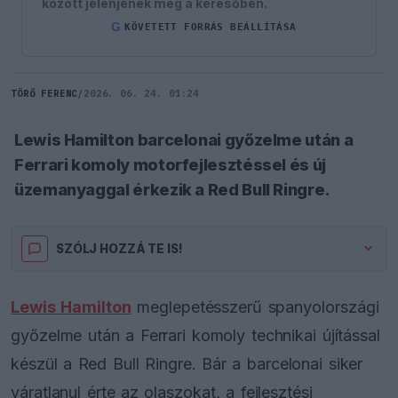
között jelenjenek meg a keresőben.
G
KÖVETETT FORRÁS BEÁLLÍTÁSA
TÖRŐ FERENC
/
2026. 06. 24. 01:24
Lewis Hamilton barcelonai győzelme után a
Ferrari komoly motorfejlesztéssel és új
üzemanyaggal érkezik a Red Bull Ringre.
SZÓLJ HOZZÁ TE IS!
Lewis Hamilton
meglepetésszerű spanyolországi
győzelme után a Ferrari komoly technikai újítással
készül a Red Bull Ringre. Bár a barcelonai siker
váratlanul érte az olaszokat, a fejlesztési