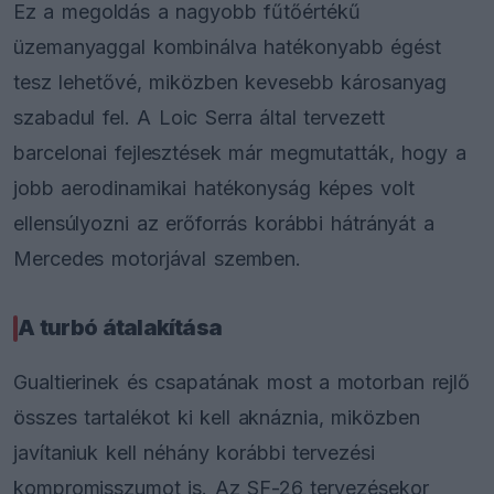
Ez a megoldás a nagyobb fűtőértékű
üzemanyaggal kombinálva hatékonyabb égést
tesz lehetővé, miközben kevesebb károsanyag
szabadul fel. A Loic Serra által tervezett
barcelonai fejlesztések már megmutatták, hogy a
jobb aerodinamikai hatékonyság képes volt
ellensúlyozni az erőforrás korábbi hátrányát a
Mercedes motorjával szemben.
A turbó átalakítása
Gualtierinek és csapatának most a motorban rejlő
összes tartalékot ki kell aknáznia, miközben
javítaniuk kell néhány korábbi tervezési
kompromisszumot is. Az SF-26 tervezésekor