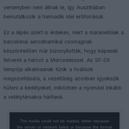
versenyben nem állnak le, így Ausztriában
bemutatkozik a harmadik idei erőforrásuk.
Ez a lépés azért is érdekes, mert a maranellóiak a
barcelonai aerodinamikai csomagnak
köszönhetően már bizonyították, hogy képesek
felvenni a harcot a Mercedesszel. Az SF-26
tempója alkalmasnak tűnik a riválisok
megszorítására, a vezetőség azonban igyekszik
hűteni a kedélyeket, miközben a nyomást inkább
a vetélytársakra hárítaná.
The media could not be loaded, either because
This
the server or network failed or because the format