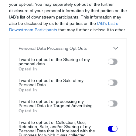
EZEKET IS AJÁNLJUK
your opt-out. You may separately opt-out of the further
disclosure of your personal information by third parties on the
IAB’s list of downstream participants. This information may
also be disclosed by us to third parties on the
IAB’s List of
FORMA-1
Downstream Participants
that may further disclose it to other
Rendkívül okos döntést hozott az
third parties.
Aston Martin az F1-ben
Please note that this website/app uses one or more Google
Personal Data Processing Opt Outs
services and may gather and store information including but
not limited to your visit or usage behaviour. You may click to
I want to opt-out of the Sharing of my
personal data.
grant or deny consent to Google and its third-party tags to
FORMA-1
Opted In
Óriási fordulat Lewis Hamilton
use your data for below specified purposes in below Google
jövőjével kapcsolatban
consent section.
I want to opt-out of the Sale of my
Personal Data.
Opted In
I want to opt-out of processing my
Personal Data for Targeted Advertising.
FORMA-1
Opted In
Lando Norris meglepő vallomást
tett a gyermekkori szenvedélyéről
I want to opt-out of Collection, Use,
Retention, Sale, and/or Sharing of my
Personal Data that Is Unrelated with the
Purposes for which it was collected.