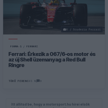
X / Scuderia Ferrari
FORMA-1
/
FERRARI
Ferrari: Érkezik a 067/6-os motor és
az új Shell üzemanyag a Red Bull
Ringre
0
TÖRŐ FERENC
45 N
Itt állítsd be, hogy a motorsport.hu hírei elsők