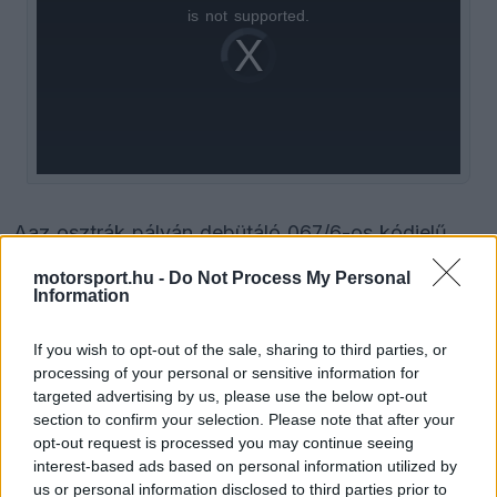
is
is not supported.
Video
a
Player
is
loading.
modal
window.
Aaz osztrák pályán debütáló 067/6-os kódjelű
motor már kihasználja az FIA által biztosított
motorsport.hu -
Do Not Process My Personal
Information
ADUO lehetőségeket. Ez a különleges
szabályozás plusz fejlesztési lehetőségeket
If you wish to opt-out of the sale, sharing to third parties, or
biztosít azon gyártóknak, amelyek erőforrása több
processing of your personal or sensitive information for
targeted advertising by us, please use the below opt-out
mint négy százalékkal elmarad a Red Bull
section to confirm your selection. Please note that after your
opt-out request is processed you may continue seeing
Powertrains Ford szintjétől.
interest-based ads based on personal information utilized by
us or personal information disclosed to third parties prior to