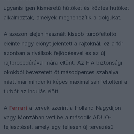
ugyanis igen kisméretű hűtőket és köztes hűtőket
alkalmaztak, amelyek megnehezítik a dolgukat.
A szezon elején használt kisebb turbófeltöltő
eleinte nagy előnyt jelentett a rajtoknál, ez a fór
azonban a riválisok fejlődésével és az új
rajtprocedúrával mára eltűnt. Az FIA biztonsági
okokból bevezetett öt másodperces szabálya
miatt már mindenki képes maximálisan feltölteni a
turbót az indulás előtt.
A
Ferrari
a tervek szerint a Holland Nagydíjon
vagy Monzában veti be a második ADUO-
fejlesztését, amely egy teljesen új tervezésű