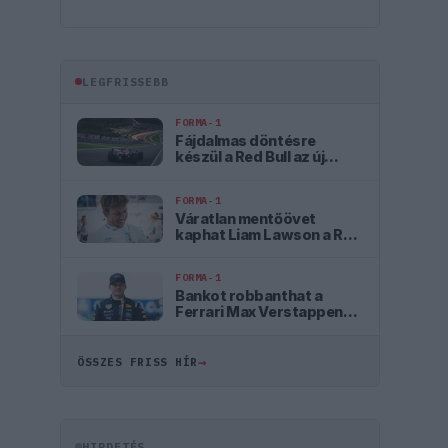
LEGFRISSEBB
FORMA-1
Fájdalmas döntésre
készül a Red Bull az új
szabályok miatt
FORMA-1
Váratlan mentőövet
kaphat Liam Lawson a Red
Bulltól
FORMA-1
Bankot robbanthat a
Ferrari Max Verstappen
megszerzéséért
→
ÖSSZES FRISS HÍR
HIRDETÉS