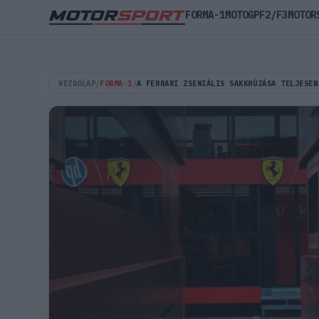
FORMA-1
MOTOGP
F2/F3
MOTOR
KEZDŐLAP
/
FORMA-1
/
A FERRARI ZSENIÁLIS SAKKHÚZÁSA TELJESEN