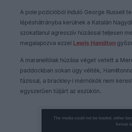
A pole pozícióból induló George Russell t
lépéshátrányba kerülnek a Katalán Nagydíj
szokatlanul agresszív húzással teljesen m
megalapozva ezzel
Lewis Hamilton
győze
A maranellóiak húzása véget vetett a Mer
paddockban sokan úgy vélték, Hamiltonnak 
fázissal, a brackley-i mérnökök nem kerest
egyszerűen túljárt az eszükön.
This
The media could not be loaded, either bec
is
format i