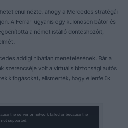
ehetetlenül nézte, ahogy a Mercedes stratégái
on. A Ferrari ugyanis egy különösen bátor és
egbénította a német istálló döntéshozóit,
lmét.
cedes addigi hibátlan menetelésének. Bár a
szerencséje volt a virtuális biztonsági autós
ek kifogásokat, elismerték, hogy ellenfelük
ause the server or network failed or because the
s not supported.