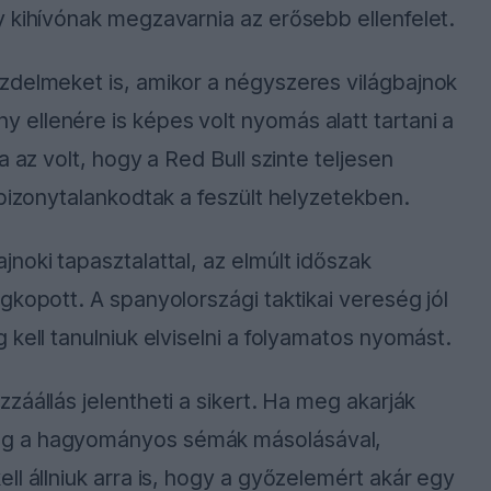
 kihívónak megzavarnia az erősebb ellenfelet.
zdelmeket is, amikor a négyszeres világbajnok
ellenére is képes volt nyomás alatt tartani a
 az volt, hogy a Red Bull szinte teljesen
 bizonytalankodtak a feszült helyzetekben.
noki tapasztalattal, az elmúlt időszak
gkopott. A spanyolországi taktikai vereség jól
kell tanulniuk elviselni a folyamatos nyomást.
áállás jelentheti a sikert. Ha meg akarják
eg a hagyományos sémák másolásával,
l állniuk arra is, hogy a győzelemért akár egy