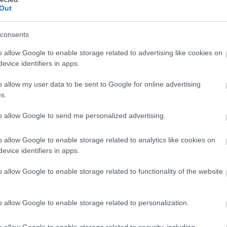
Out
consents
es különbség alakult ki a két csapat döntései
o allow Google to enable storage related to advertising like cookies on
evice identifiers in apps.
gaszkodott a hagyományos két kiálláshoz
o allow my user data to be sent to Google for online advertising
tor tervet. Ez óriási gumielőnyt biztosított
s.
ssze nyolc kör alatt dolgozott le egy csaknem
to allow Google to send me personalized advertising.
o allow Google to enable storage related to analytics like cookies on
 a Ferrari lépése teljesen felborította a saját
evice identifiers in apps.
utózom, és nem nehezedik rám nyomás, a
o allow Google to enable storage related to functionality of the website
 jöttem volna ki a tizenharmadik körben”
o allow Google to enable storage related to personalization.
ik, így folyamatosan reagálnunk kell az
o allow Google to enable storage related to security, including