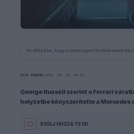
Itt állítsd be, hogy a motorsport.hu hírei elsők kö
KISS SÁNDOR
/
2026. 06. 24. 04:50
George Russell szerint a Ferrari váratl
helyzetbe kényszerítette a Mercedes 
SZÓLJ HOZZÁ TE IS!