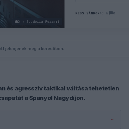
0
KISS SÁNDOR
43 N
X / Scuderia Ferrari
zött jelenjenek meg a keresőben.
an és agresszív taktikai váltása tehetetlen
csapatát a Spanyol Nagydíjon.