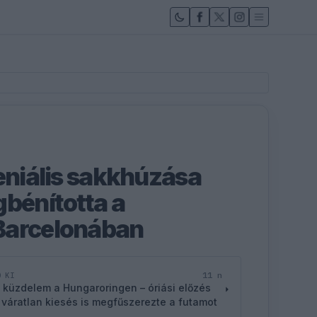
seniális sakkhúzása
gbénította a
Barcelonában
11 n
D KI
 küzdelem a Hungaroringen – óriási előzés
 váratlan kiesés is megfűszerezte a futamot