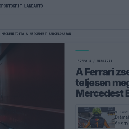
SPORTOK
PIT LANE
AUTÓ
 MEGBÉNÍTOTTA A MERCEDEST BARCELONÁBAN
FORMA-1
/
MERCEDES
A Ferrari z
teljesen me
Mercedest 
NE HAGY
Drámai
és egy