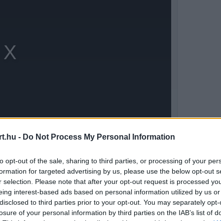
t.hu -
Do Not Process My Personal Information
to opt-out of the sale, sharing to third parties, or processing of your per
át a kockáztatásra, amikor Hamilton
formation for targeted advertising by us, please use the below opt-out s
r selection. Please note that after your opt-out request is processed y
e a C-terv életbe lépését. Ez a döntés egy
eing interest-based ads based on personal information utilized by us or
disclosed to third parties prior to your opt-out. You may separately opt-
t, a brit pilótát pedig már a tizenharmadik
losure of your personal information by third parties on the IAB’s list of