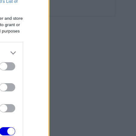
B’s List of
er and store
to grant or
ed purposes