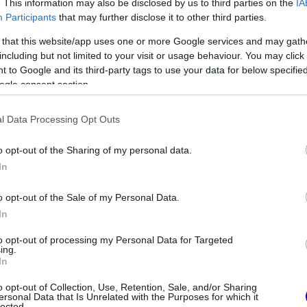
ali válaszlépésre kényszerítették a
. This information may also be disclosed by us to third parties on the
IA
Participants
that may further disclose it to other third parties.
llnia, ha meg akarta őrizni a pályán elfoglalt
 that this website/app uses one or more Google services and may gath
including but not limited to your visit or usage behaviour. You may click 
 to Google and its third-party tags to use your data for below specifi
ogle consent section.
l Data Processing Opt Outs
o opt-out of the Sharing of my personal data.
In
o opt-out of the Sale of my Personal Data.
In
to opt-out of processing my Personal Data for Targeted
ing.
FORMA-1
In
t szemekkel
A B-konstrukció csak a kezdet
 Wolff ajánlatát
volt, agresszív fejlesztési
o opt-out of Collection, Use, Retention, Sale, and/or Sharing
rohamot indít az Aston Martin
ersonal Data that Is Unrelated with the Purposes for which it
lected.