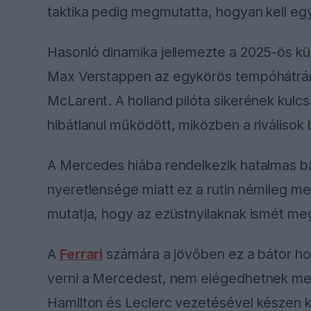
taktika pedig megmutatta, hogyan kell egy
Hasonló dinamika jellemezte a 2025-ös kü
Max Verstappen az egykörös tempóhátrány 
McLarent. A holland pilóta sikerének kulcsa
hibátlanul működött, miközben a riválisok
A Mercedes hiába rendelkezik hatalmas baj
nyeretlensége miatt ez a rutin némileg me
mutatja, hogy az ezüstnyilaknak ismét meg 
A
Ferrari
számára a jövőben ez a bátor hozz
verni a Mercedest, nem elégedhetnek m
Hamilton és Leclerc vezetésével készen kel