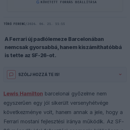
G
KÖVETETT FORRÁS BEÁLLÍTÁSA
TÖRŐ FERENC
/
2026. 06. 21. 11:15
A Ferrari új padlólemeze Barcelonában
nemcsak gyorsabbá, hanem kiszámíthatóbbá
is tette az SF-26-ot.
SZÓLJ HOZZÁ TE IS!
Lewis Hamilton
barcelonai győzelme nem
egyszerűen egy jól sikerült versenyhétvége
következménye volt, hanem annak a jele, hogy a
Ferrari mostani fejlesztési iránya működik. Az SF-