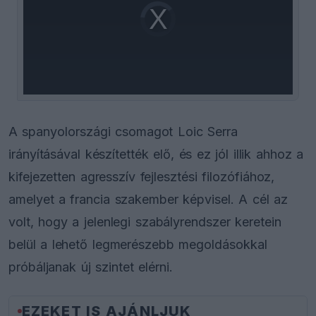
Video
a
Player
is
loading.
modal
window.
A spanyolországi csomagot Loic Serra
irányításával készítették elő, és ez jól illik ahhoz a
kifejezetten agresszív fejlesztési filozófiához,
amelyet a francia szakember képvisel. A cél az
volt, hogy a jelenlegi szabályrendszer keretein
belül a lehető legmerészebb megoldásokkal
próbáljanak új szintet elérni.
EZEKET IS AJÁNLJUK