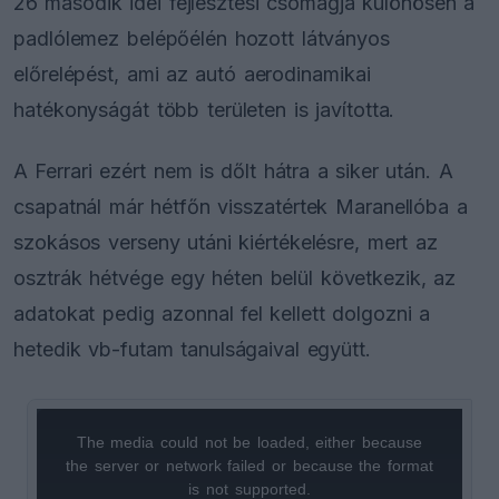
26 második idei fejlesztési csomagja különösen a
padlólemez belépőélén hozott látványos
előrelépést, ami az autó aerodinamikai
hatékonyságát több területen is javította.
A Ferrari ezért nem is dőlt hátra a siker után. A
csapatnál már hétfőn visszatértek Maranellóba a
szokásos verseny utáni kiértékelésre, mert az
osztrák hétvége egy héten belül következik, az
adatokat pedig azonnal fel kellett dolgozni a
hetedik vb-futam tanulságaival együtt.
The media could not be loaded, either because
This
the server or network failed or because the format
is
is not supported.