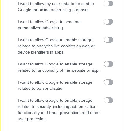
I want to allow my user data to be sent to
Első pillantásra ez finom változtatásnak tűnhet,
Google for online advertising purposes.
valójában azonban több aerodinamikai célt
I want to allow Google to send me
szolgál egyszerre. Az átalakítás a
personalized advertising.
nyomáseloszlást módosítja az elem két oldala
I want to allow Google to enable storage
között, ezzel pedig az itt keletkező nagyobb
related to analytics like cookies on web or
device identifiers in apps.
örvénystruktúrákra is hatást gyakorol.
I want to allow Google to enable storage
Ezen a területen eleve számottevő a
related to functionality of the website or app.
nyomáskülönbség a padló felső és alsó felülete
I want to allow Google to enable storage
között, ennek kezelése pedig kulcsfontosságú a
related to personalization.
leszorítóerő és az aerodinamikai stabilitás
I want to allow Google to enable storage
related to security, including authentication
szempontjából. A Ferrari mérnökei a módosított
functionality and fraud prevention, and other
profillal nem pusztán nagyobb terhelést akartak
user protection.
létrehozni, hanem azt is, hogy az autó viselkedése