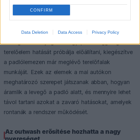
féktávon, kanyarban, gyorsításkor és eltérő
CONFIRM
hasmagasság mellett is egyenletesebb maradjon -
számolt be róla a
Scuderia Fans
.
Data Deletion
Data Access
Privacy Policy
A megoldás lényegében egy plusz függőleges
terelőelem hatását próbálja előállítani, kiegészítve
a padlólemezen már meglévő terelőfalak
munkáját. Ezek az elemek a mai autókon
meghatározó szerepet játszanak abban, hogyan
áramlik a levegő a padló alatt, és mennyire lehet
távol tartani azokat a zavaró hatásokat, amelyek
rontanák a rendszer működését.
Az outwash erősítése hozhatta a nagy
nyereséget