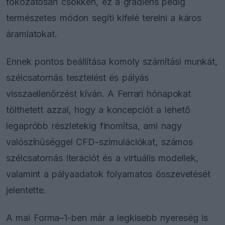
fokozatosan csökken, ez a gradiens pedig
természetes módon segíti kifelé terelni a káros
áramlatokat.
Ennek pontos beállítása komoly számítási munkát,
szélcsatornás tesztelést és pályás
visszaellenőrzést kíván. A Ferrari hónapokat
tölthetett azzal, hogy a koncepciót a lehető
legapróbb részletekig finomítsa, ami nagy
valószínűséggel CFD-szimulációkat, számos
szélcsatornás iterációt és a virtuális modellek,
valamint a pályaadatok folyamatos összevetését
jelentette.
A mai Forma–1-ben már a legkisebb nyereség is