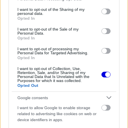
services and may gather and store information including but
Mercedes nem tökéletes hétvégéje is hozzájárult,
not limited to your visit or usage behaviour. You may click to
I want to opt-out of the Sharing of my
personal data.
grant or deny consent to Google and its third-party tags to
a Ferrari tempója egész hétvégén azt mutatta,
Opted In
use your data for below specified purposes in below Google
hogy ez valódi előrelépés volt, nem egyszeri
consent section.
I want to opt-out of the Sale of my
Personal Data.
alkalom.
Opted In
I want to opt-out of processing my
A kulcs a padlólemez egyik
Personal Data for Targeted Advertising.
Opted In
legérzékenyebb pontján van
I want to opt-out of Collection, Use,
A jelenlegi ground effect korszakban továbbra is
Retention, Sale, and/or Sharing of my
Personal Data that Is Unrelated with the
Purposes for which it was collected.
a padlólemez a legfontosabb teljesítményforrás,
Opted Out
ezért minden apró módosítás különös figyelmet
Google consents
kap a riválisoktól is. A
Ferrari
ezúttal a padló
I want to allow Google to enable storage
belépőélének külső részét formálta át, mégpedig
related to advertising like cookies on web or
úgy, hogy annak lefelé ívelése nagyobb lett.
device identifiers in apps.