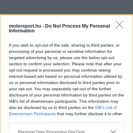
Érezhetően erősebb lett a Ferrari
motorsport.hu -
Do Not Process My Personal
Information
Ez a szemlélet Hamilton elképzeléseivel is
If you wish to opt-out of the sale, sharing to third parties, or
egybeesik, hiszen a brit pilóta és Serra még a
processing of your personal or sensitive information for
Mercedesnél dolgozott együtt hosszú időn át. A
targeted advertising by us, please use the below opt-out
section to confirm your selection. Please note that after your
Ferrari mostani fejlesztési útján egyre inkább
opt-out request is processed you may continue seeing
látszik, hogy mindketten hajlandók a technikai
interest-based ads based on personal information utilized by
us or personal information disclosed to third parties prior to
koncepciókat a határig feszíteni, ha ebből
your opt-out. You may separately opt-out of the further
disclosure of your personal information by third parties on the
versenyelőny születhet.
IAB’s list of downstream participants. This information may
also be disclosed by us to third parties on the
IAB’s List of
Barcelonában az SF-26 érezhetően erősebb lett.
Downstream Participants
that may further disclose it to other
third parties.
Hamilton kihozta az autóból a maximumot, és bár
Please note that this website/app uses one or more Google
a győzelemhez a körülmények, valamint a
Personal Data Processing Opt Outs