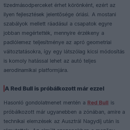
tizedmásodperceket érhet körönként, ezért az
ilyen fejlesztések jelentősége óriási. A mostani
szabályok mellett ráadásul a csapatok egyre
jobban megértették, mennyire érzékeny a
padlólemez teljesítménye az apró geometriai
változtatásokra, így egy látszólag kicsi módosítás
is komoly hatással lehet az autó teljes
aerodinamikai platformjára.
A Red Bull is próbálkozott már ezzel
Hasonló gondolatmenet mentén a
Red Bull
is
próbálkozott már ugyanebben a zónában, amire a
technikai elemzések az Ausztrál Nagydíj után is