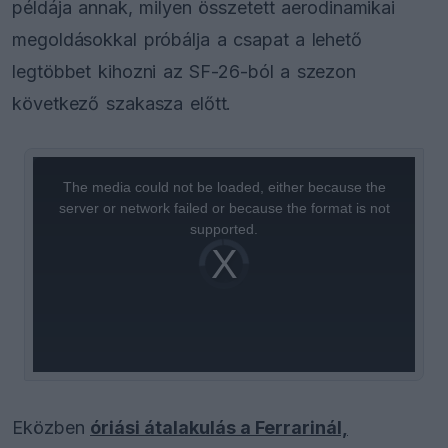
példája annak, milyen összetett aerodinamikai
megoldásokkal próbálja a csapat a lehető
legtöbbet kihozni az SF-26-ból a szezon
következő szakasza előtt.
This
is
a
The media could not be loaded, either because the
modal
window.
server or network failed or because the format is not
supported.
Video
Player
is
loading.
Eközben
óriási átalakulás a Ferrarinál,