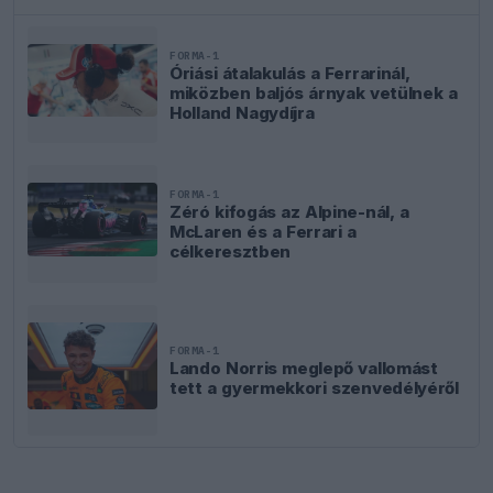
FORMA-1
Óriási átalakulás a Ferrarinál,
miközben baljós árnyak vetülnek a
Holland Nagydíjra
FORMA-1
Zéró kifogás az Alpine-nál, a
McLaren és a Ferrari a
célkeresztben
FORMA-1
Lando Norris meglepő vallomást
tett a gyermekkori szenvedélyéről