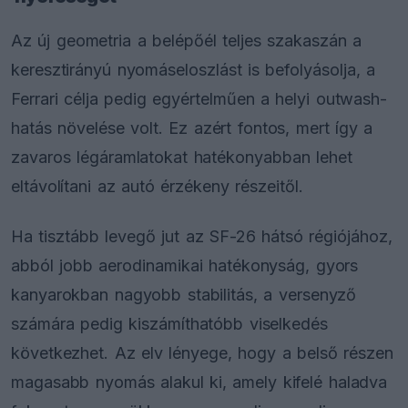
Az új geometria a belépőél teljes szakaszán a
keresztirányú nyomáseloszlást is befolyásolja, a
Ferrari célja pedig egyértelműen a helyi outwash-
hatás növelése volt. Ez azért fontos, mert így a
zavaros légáramlatokat hatékonyabban lehet
eltávolítani az autó érzékeny részeitől.
Ha tisztább levegő jut az SF-26 hátsó régiójához,
abból jobb aerodinamikai hatékonyság, gyors
kanyarokban nagyobb stabilitás, a versenyző
számára pedig kiszámíthatóbb viselkedés
következhet. Az elv lényege, hogy a belső részen
magasabb nyomás alakul ki, amely kifelé haladva