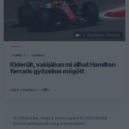
X / Scuderia Ferrari
FORMA-1
/
FERRARI
Kiderült, valójában mi állhat Hamilton
ferraris győzelme mögött
0
TÖRŐ FERENC
47 N
Itt állítsd be, hogy a motorsport.hu hírei elsők
között jelenjenek meg a keresőben.