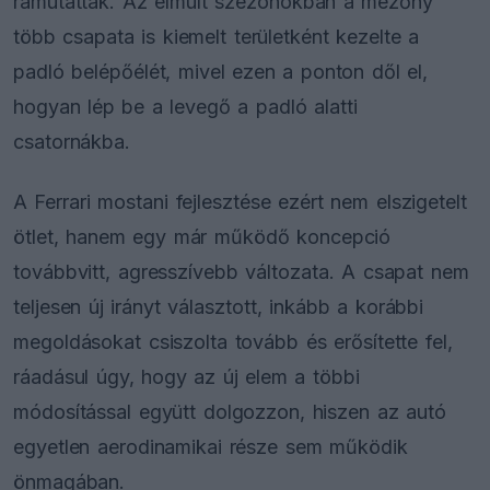
rámutattak. Az elmúlt szezonokban a mezőny
több csapata is kiemelt területként kezelte a
padló belépőélét, mivel ezen a ponton dől el,
hogyan lép be a levegő a padló alatti
csatornákba.
A Ferrari mostani fejlesztése ezért nem elszigetelt
ötlet, hanem egy már működő koncepció
továbbvitt, agresszívebb változata. A csapat nem
teljesen új irányt választott, inkább a korábbi
megoldásokat csiszolta tovább és erősítette fel,
ráadásul úgy, hogy az új elem a többi
módosítással együtt dolgozzon, hiszen az autó
egyetlen aerodinamikai része sem működik
önmagában.