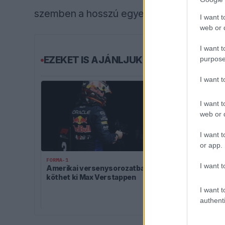
szemben a hosszú egyenesekben.
I want t
web or d
I want t
EZEKET IS AJÁNLJUK
purpose
I want 
I want t
web or d
I want t
or app.
FORMA-1
I want t
Amerikai versenysorozatban
FORMA-1
köthet ki Max Verstappen
Adrian Newey 
I want t
a pohárba Fe
jövőjéről
authenti