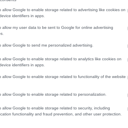
o allow Google to enable storage related to advertising like cookies on
evice identifiers in apps.
o allow my user data to be sent to Google for online advertising
s.
to allow Google to send me personalized advertising.
o allow Google to enable storage related to analytics like cookies on
evice identifiers in apps.
o allow Google to enable storage related to functionality of the website
FORMA-1
o allow Google to enable storage related to personalization.
Sergio Perez válthatja Carlos
Sainzot a Williamsnél
tiszta vizet öntött
o allow Google to enable storage related to security, including
rnando Alonso
cation functionality and fraud prevention, and other user protection.