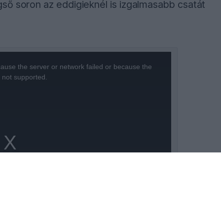
ső soron az eddigieknél is izgalmasabb csatát
ause the server or network failed or because the
s not supported.