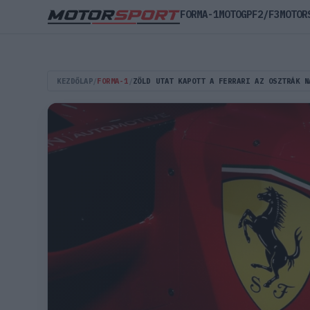
FORMA-1
MOTOGP
F2/F3
MOTOR
KEZDŐLAP
/
FORMA-1
/
ZÖLD UTAT KAPOTT A FERRARI AZ OSZTRÁK N