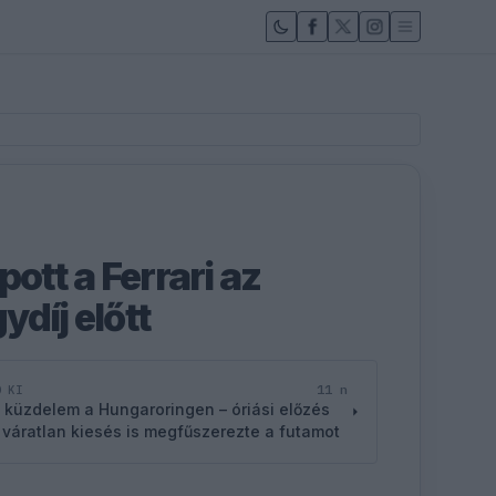
pott a Ferrari az
díj előtt
11 n
D KI
 küzdelem a Hungaroringen – óriási előzés
 váratlan kiesés is megfűszerezte a futamot