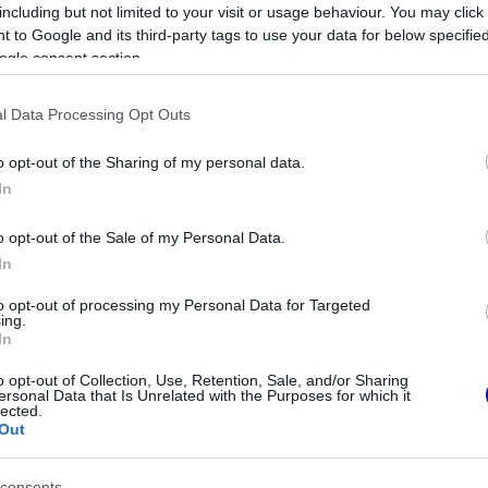
including but not limited to your visit or usage behaviour. You may click 
 to Google and its third-party tags to use your data for below specifi
ogle consent section.
l Data Processing Opt Outs
o opt-out of the Sharing of my personal data.
In
o opt-out of the Sale of my Personal Data.
In
to opt-out of processing my Personal Data for Targeted
ing.
In
s az ADUO-2 csomag bevezetése a nyári
o opt-out of Collection, Use, Retention, Sale, and/or Sharing
ersonal Data that Is Unrelated with the Purposes for which it
űleg a Holland vagy az Olasz Nagydíjon
lected.
Out
 tartalmaz majd, mivel a jelenlegi turbina
ddig jelentős hátrányban voltak a riválisokkal
consents