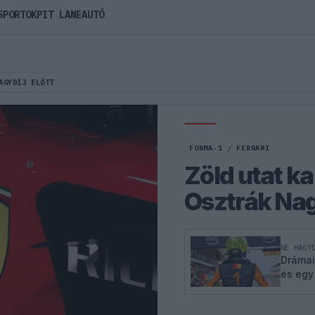
SPORTOK
PIT LANE
AUTÓ
AGYDÍJ ELŐTT
FORMA-1
/
FERRARI
Zöld utat ka
Osztrák Nagy
NE HAGY
Drámai
és egy