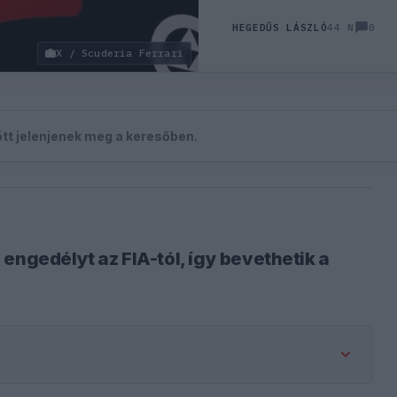
0
HEGEDŰS LÁSZLÓ
44 N
X / Scuderia Ferrari
zött jelenjenek meg a keresőben.
engedélyt az FIA-tól, így bevethetik a