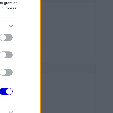
to grant or
ed purposes
HIRDETÉS