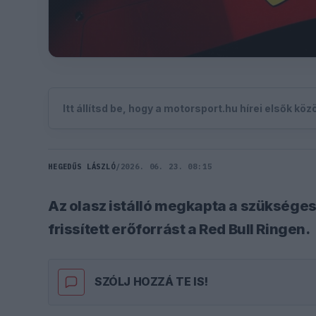
Itt állítsd be, hogy a motorsport.hu hírei elsők kö
HEGEDŰS LÁSZLÓ
/
2026. 06. 23. 08:15
Az olasz istálló megkapta a szükséges 
frissített erőforrást a Red Bull Ringen.
SZÓLJ HOZZÁ TE IS!