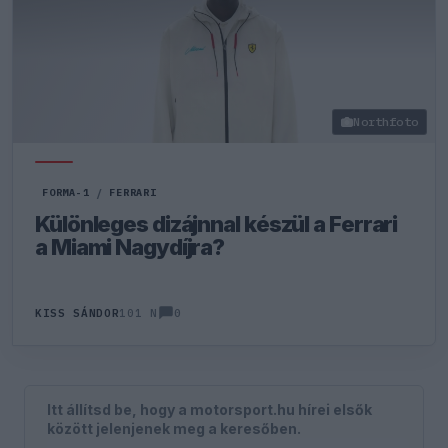
Northfoto
FORMA-1
/
FERRARI
Különleges dizájnnal készül a Ferrari
a Miami Nagydíjra?
0
KISS SÁNDOR
101 N
Itt állítsd be, hogy a motorsport.hu hírei elsők
között jelenjenek meg a keresőben.