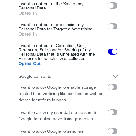
consent section.
I want to opt-out of the Sale of my
Personal Data.
Opted In
EZEKET IS AJÁNLJUK
I want to opt-out of processing my
Personal Data for Targeted Advertising.
Opted In
FORMA-1
Óriási fordulat Lewis Hamilton
jövőjével kapcsolatban
I want to opt-out of Collection, Use,
Retention, Sale, and/or Sharing of my
Personal Data that Is Unrelated with the
Purposes for which it was collected.
Opted Out
FORMA-1
A szakértő szerint a Ferrarinak
Google consents
üres csekket kellene adnia
Verstappennek
I want to allow Google to enable storage
related to advertising like cookies on web or
device identifiers in apps.
I want to allow my user data to be sent to
FORMA-1
Rendkívül okos döntést hozott az
Google for online advertising purposes.
Aston Martin az F1-ben
I want to allow Google to send me