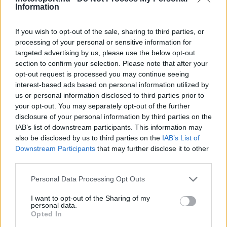
Information
If you wish to opt-out of the sale, sharing to third parties, or
processing of your personal or sensitive information for
Fehér alap, miami hangulat
targeted advertising by us, please use the below opt-out
section to confirm your selection. Please note that after your
A
Ferrari
Store kínálatában már megjelentek azok
opt-out request is processed you may continue seeing
interest-based ads based on personal information utilized by
a sapkák és pólók, amelyek egyértelmű irányt
us or personal information disclosed to third parties prior to
sejtetnek. Az új kollekcióban az elefántcsontba
your opt-out. You may separately opt-out of the further
disclosure of your personal information by third parties on the
hajló fehér kap hangsúlyos szerepet, amelyet
IAB’s list of downstream participants. This information may
also be disclosed by us to third parties on the
IAB’s List of
türkizes, zöldes-kék árnyalatok egészítenek ki. Ez
Downstream Participants
that may further disclose it to other
a színvilág erősen idézi Miami vizuális világát, sőt
third parties.
sokak szerint a Miami Dolphins NFL-csapat
Please note that this website/app uses one or more Google
Personal Data Processing Opt Outs
tónusai is visszaköszönnek benne, amely
services and may gather and store information including but
not limited to your visit or usage behaviour. You may click to
I want to opt-out of the Sharing of my
ugyanabban a komplexumban játszik, ahol a
personal data.
grant or deny consent to Google and its third-party tags to
Opted In
paddock is helyet kap a versenyhétvégén.
use your data for below specified purposes in below Google