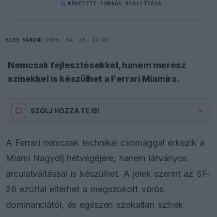
G
KÖVETETT FORRÁS BEÁLLÍTÁSA
KISS SÁNDOR
/
2026. 04. 28. 12:43
Nemcsak fejlesztésekkel, hanem merész
színekkel is készülhet a Ferrari Miamira.
SZÓLJ HOZZÁ TE IS!
A Ferrari nemcsak technikai csomaggal érkezik a
Miami Nagydíj hétvégéjére, hanem látványos
arculatváltással is készülhet. A jelek szerint az SF-
26 ezúttal eltérhet a megszokott vörös
dominanciától, és egészen szokatlan színek