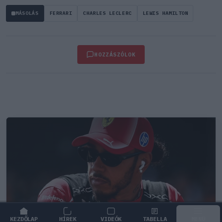
MÁSOLÁS
FERRARI
CHARLES LECLERC
LEWIS HAMILTON
HOZZÁSZÓLOK
KEZDŐLAP
HÍREK
VIDEÓK
TABELLA
MENÜ