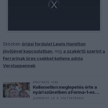
Video
Player
is
loading.
Eközben
óriási fordulat Lewis Hamilton
jövőjével kapcsolatban
, míg
a szakértő szerint a
Ferrarinak üres csekket kellene adnia
Verstappennek
KÖVETKEZŐ CIKK
Kellemetlen meglepetés érte a
nyári szünetben a Forma–1-es
pilótát
↓
GÖRGESS LE A FOLYTATÁSHOZ