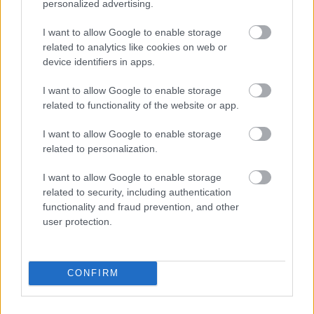
personalized advertising.
I want to allow Google to enable storage
Ha mindez az autó fényezésén is megjelenik, az
related to analytics like cookies on web or
komoly szakítást jelentene a tradicionális vörös
device identifiers in apps.
megjelenéssel. Egy világosabb, már-már nyárias
I want to allow Google to enable storage
Ferrari nemcsak a pályán tűnne ki a mezőnyből,
related to functionality of the website or app.
hanem tökéletesen illeszkedne a floridai futam
I want to allow Google to enable storage
related to personalization.
show-elemekkel átszőtt, látványközpontú
karakteréhez is.
I want to allow Google to enable storage
related to security, including authentication
functionality and fraud prevention, and other
Több verzió is képben
user protection.
Érdekesség, hogy a Puma oldalán egy másik
sapka is feltűnt, amely inkább sárgás és kékes
CONFIRM
árnyalatokat kombinál. Ez arra utal, hogy akár