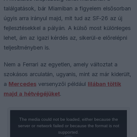
találgatások, bár Miamiban a figyelem elsősorban
úgyis arra irányul majd, mit tud az SF-26 az új
fejlesztésekkel a pályán. A külső most különleges
lehet, ám az igazi kérdés az, sikerül-e előrelépni
teljesítményben is.
Nem a Ferrari az egyetlen, amely változtat a
szokásos arculatán, ugyanis, mint az már kiderült,
a
Mercedes
versenyzői például
lilában töltik
majd a hétvégéjüket
.
This
is
a
The media could not be loaded, either because the
modal
window.
server or network failed or because the format is not
supported.