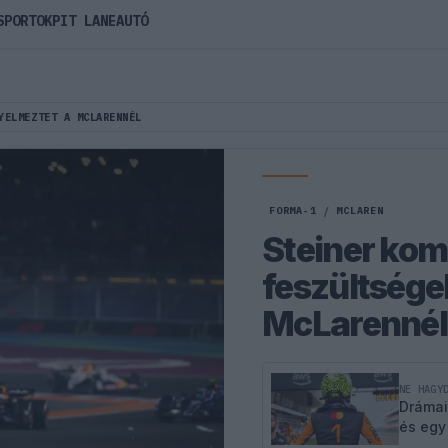
SPORTOK
PIT LANE
AUTÓ
YELMEZTET A MCLARENNÉL
FORMA-1
/
MCLAREN
Steiner kom
feszültsége
McLarennél
NE HAGY
Drámai
és egy