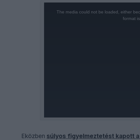
This
is
a
The media could not be loaded, either bec
modal
window.
format i
Eközben
súlyos figyelmeztetést kapott a