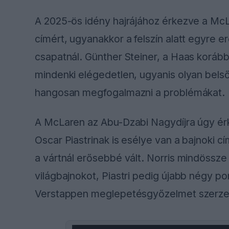
A 2025-ös idény hajrájához érkezve a McLa
címért, ugyanakkor a felszín alatt egyre 
csapatnál. Günther Steiner, a Haas koráb
mindenki elégedetlen, ugyanis olyan belső
hangosan megfogalmazni a problémákat.
A McLaren az Abu-Dzabi Nagydíjra úgy ér
Oscar Piastrinak is esélye van a bajnoki 
a vártnál erősebbé vált. Norris mindössze
világbajnokot, Piastri pedig újabb négy po
Verstappen meglepetésgyőzelmet szerze