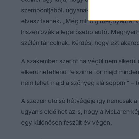
szempontjából, ugyanakkor szerinte túl k
elveszítsenek. „Még mindig megnyerhetik. 
hiszen övék a legerősebb autó. Megnyerh
szélén táncolnak. Kérdés, hogy ezt akarod
A szakember szerint ha végül nem sikerül 
elkerülhetetlenül felszínre tör majd minden
nem lehet majd a szőnyeg alá söpörni” – t
A szezon utolsó hétvégéje így nemcsak a 
ugyanis eldőlhet az is, hogy a McLaren ké
egy különösen feszült év végén.