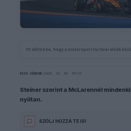
Itt állítsd be, hogy a motorsport.hu hírei elsők kö
KISS SÁNDOR
/
2025. 12. 05. 07:57
Steiner szerint a McLarennél mindenki 
nyíltan.
SZÓLJ HOZZÁ TE IS!