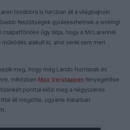
ren továbbra is harcban áll a világbajnoki
erősebb feszültségek gyülekezhetnek a wokingi
bi csapatfőnöke úgy látja, hogy a McLarennél
 működés alakult ki, ahol senki sem meri
kezik meg, hogy még Lando Norrisnak és
címre, miközben
Max Verstappen
fenyegetése
 tizenkét ponttal előzi meg a négyszeres
nttal áll mögötte, ugyanis Katarban
tt.