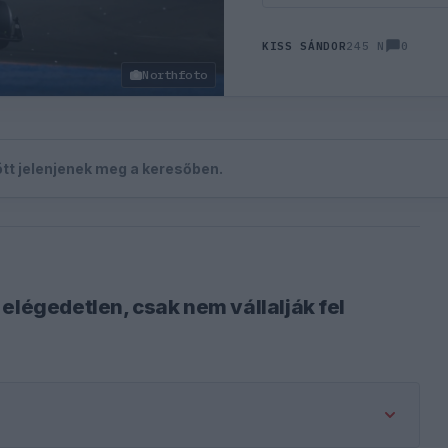
0
KISS SÁNDOR
245 N
Northfoto
zött jelenjenek meg a keresőben.
elégedetlen, csak nem vállalják fel