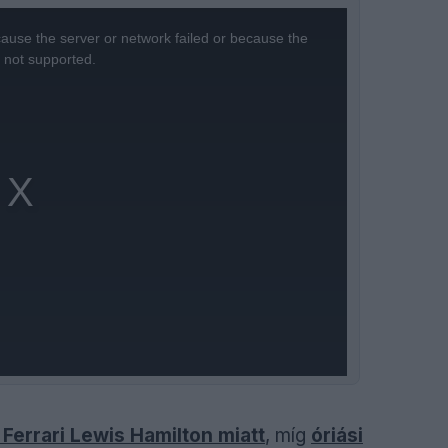
ause the server or network failed or because the
s not supported.
 Ferrari Lewis Hamilton miatt
, míg
óriási