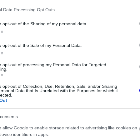
egyik versenyzőjét sem. Nico Hülkenberg
l Data Processing Opt Outs
lyán maradt, ami végül teljesen visszavetette
Verstappennek. Ez a baklövés különösen
o opt-out of the Sharing of my personal data.
In
ábban mindkét McLarent kizárták a Las Vegas-i
o opt-out of the Sale of my Personal Data.
In
to opt-out of processing my Personal Data for Targeted
ing.
In
o opt-out of Collection, Use, Retention, Sale, and/or Sharing
ersonal Data that Is Unrelated with the Purposes for which it
lected.
Out
consents
o allow Google to enable storage related to advertising like cookies on
evice identifiers in apps.