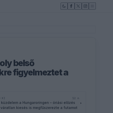
oly belső
kre figyelmeztet a
12 n
D KI
 küzdelem a Hungaroringen – óriási előzés
 váratlan kiesés is megfűszerezte a futamot