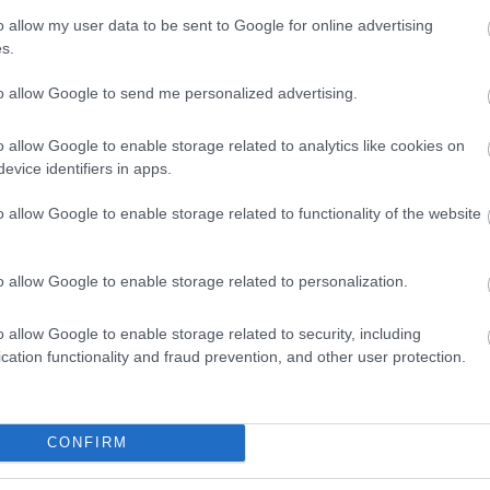
lás a Ferrarinál,
FORMA-1
o allow my user data to be sent to Google for online advertising
jós árnyak vetülnek
Rendkívül okos döntést hozott
ydíjra
s.
az Aston Martin az F1-ben
to allow Google to send me personalized advertising.
aton belül nyilvánosan senki sem fogalmazott
o allow Google to enable storage related to analytics like cookies on
astben arról beszélt, hogy a dolgozók nem
evice identifiers in apps.
ne, hanem mert „ilyen a kultúra”.
o allow Google to enable storage related to functionality of the website
tlenek, csak senki sem mondja ki hangosan,
o allow Google to enable storage related to personalization.
majd arról is beszélt, hogy ezt nem feltétlenül
o allow Google to enable storage related to security, including
 kultúra. De ha benne vagy ebben a
cation functionality and fraud prevention, and other user protection.
szor adódik lehetőséged arra, hogy
CONFIRM
ndig kedvező helyzetben van a bajnoki cím