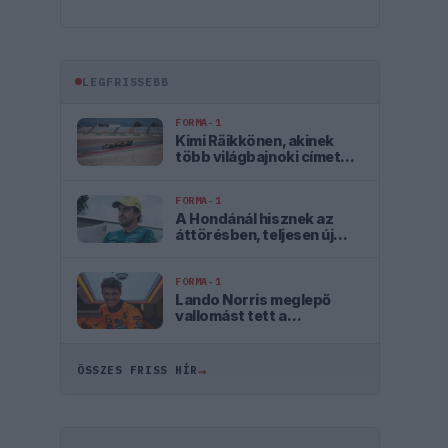
LEGFRISSEBB
FORMA-1
Kimi Räikkönen, akinek
több világbajnoki címet
kellett volna nyernie a
McLarennel
FORMA-1
A Hondánál hisznek az
áttörésben, teljesen új
motorral érkeznek a
Holland Nagydíjra az
Aston Martinnal
FORMA-1
Lando Norris meglepő
vallomást tett a
gyermekkori
szenvedélyéről
→
ÖSSZES FRISS HÍR