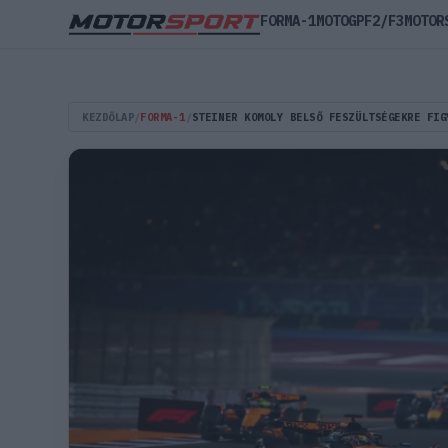
FORMA-1
MOTOGP
F2/F3
MOTOR
KEZDŐLAP
/
FORMA-1
/
STEINER KOMOLY BELSŐ FESZÜLTSÉGEKRE FIG