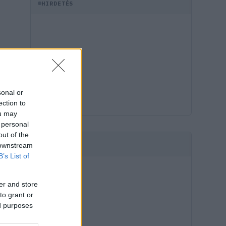
HIRDETÉS
sonal or
ection to
ou may
 personal
out of the
 downstream
HIRDETÉS
B’s List of
er and store
to grant or
ed purposes