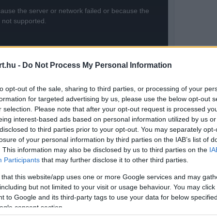
ause the server or network failed or because the
s not supported.
t.hu -
Do Not Process My Personal Information
to opt-out of the sale, sharing to third parties, or processing of your per
formation for targeted advertising by us, please use the below opt-out s
r selection. Please note that after your opt-out request is processed y
eing interest-based ads based on personal information utilized by us or
disclosed to third parties prior to your opt-out. You may separately opt-
losure of your personal information by third parties on the IAB’s list of
. This information may also be disclosed by us to third parties on the
IA
Participants
that may further disclose it to other third parties.
 that this website/app uses one or more Google services and may gath
including but not limited to your visit or usage behaviour. You may click 
 to Google and its third-party tags to use your data for below specifi
a
McLaren
a hetedik kör végén, a biztonsági
ogle consent section.