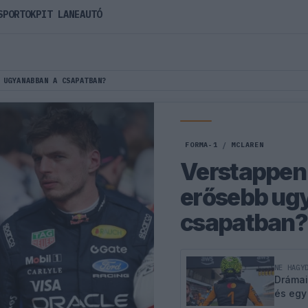
SPORTOK
PIT LANE
AUTÓ
 UGYANABBAN A CSAPATBAN?
FORMA-1
/
MCLAREN
Verstappen 
erősebb ug
csapatban?
NE HAGY
Drámai
és egy