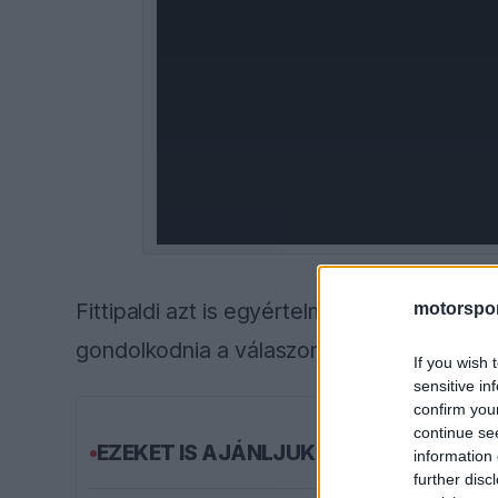
window.
Fittipaldi azt is egyértelművé tette, ki a 
motorspor
gondolkodnia a válaszon.
If you wish 
sensitive in
confirm you
continue se
EZEKET IS AJÁNLJUK
information 
further disc