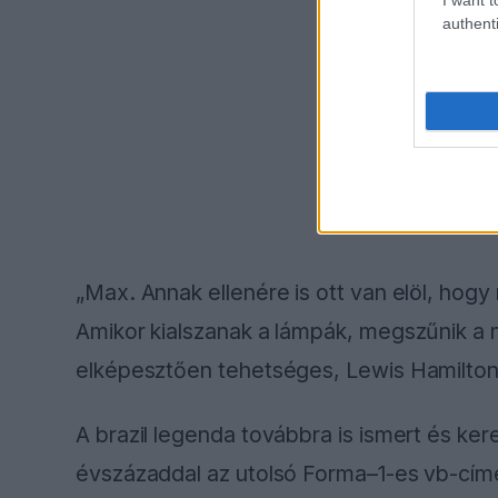
authenti
„Max. Annak ellenére is ott van elöl, hogy
Amikor kialszanak a lámpák, megszűnik a me
elképesztően tehetséges, Lewis Hamilton
A brazil legenda továbbra is ismert és ke
évszázaddal az utolsó Forma–1-es vb-címe 