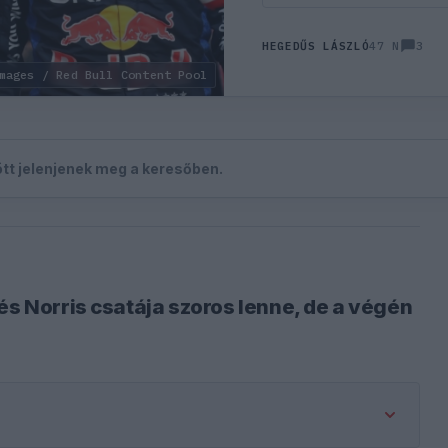
3
HEGEDŰS LÁSZLÓ
47 N
mages / Red Bull Content Pool
zött jelenjenek meg a keresőben.
és Norris csatája szoros lenne, de a végén