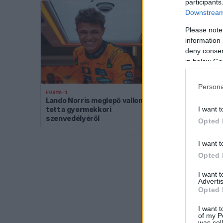
participants
Downstream 
Please note
information 
deny consent
in below Go
FORMA-1
Kellemetlen 
Persona
FORMA-1
nyári szünet
Lando Norris meglepő vallomást
pilótát
I want t
tett a gyermekkori
szenvedélyéről
Opted 
I want t
Opted 
I want 
Advertis
Opted 
I want t
of my P
was col