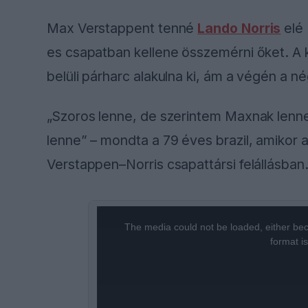
Max Verstappent tenné
Lando Norris
elé 
es csapatban kellene összemérni őket. A k
belüli párharc alakulna ki, ám a végén a 
„Szoros lenne, de szerintem Maxnak lenne
lenne” – mondta a 79 éves brazil, amikor 
Verstappen–Norris csapattársi felállásban
This
The media could not be loaded, either bec
is
format i
a
modal