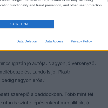
cation functionality and fraud prevention, and other user protection.
CONFIRM
Data Deletion
Data Access
Privacy Policy
 nincs igazán jó autója. Nagyon jó versenyző.
llébeszélés. Lando is jó, Piastri
 pedig nagyon erős.”
resett szereplő a paddockban. Több mint fél
után is szinte lépésenként megállítják, ő