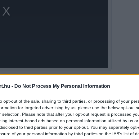
jelenlegi mezőny kedvence nála. Nem kellett
t.hu -
Do Not Process My Personal Information
to opt-out of the sale, sharing to third parties, or processing of your per
formation for targeted advertising by us, please use the below opt-out s
r selection. Please note that after your opt-out request is processed y
eing interest-based ads based on personal information utilized by us or
disclosed to third parties prior to your opt-out. You may separately opt-
losure of your personal information by third parties on the IAB’s list of