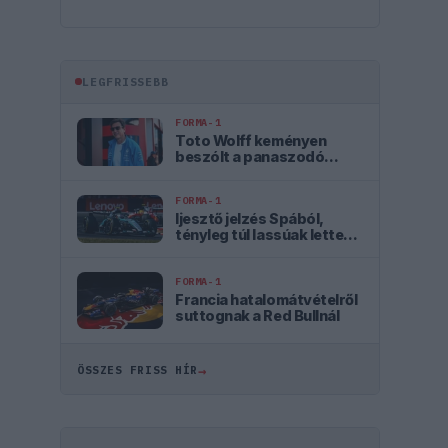
LEGFRISSEBB
FORMA-1
Toto Wolff keményen
beszólt a panaszodó
Ferrarinak
FORMA-1
Ijesztő jelzés Spából,
tényleg túl lassúak lettek
az új F1-es autók?
FORMA-1
Francia hatalomátvételről
suttognak a Red Bullnál
→
ÖSSZES FRISS HÍR