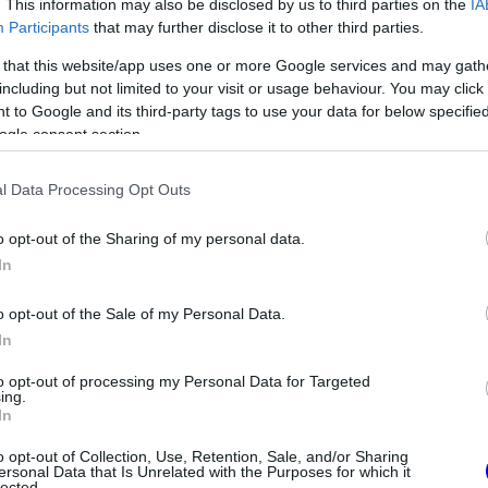
. This information may also be disclosed by us to third parties on the
IA
Participants
that may further disclose it to other third parties.
 that this website/app uses one or more Google services and may gath
including but not limited to your visit or usage behaviour. You may click 
 to Google and its third-party tags to use your data for below specifi
ogle consent section.
FORMA-1
meglepetés érte a
Óriási átalakulás a Ferrarinál,
l Data Processing Opt Outs
ben a Forma–1-es
miközben baljós árnyak vetülnek
a Holland Nagydíjra
o opt-out of the Sharing of my personal data.
In
o opt-out of the Sale of my Personal Data.
In
to opt-out of processing my Personal Data for Targeted
ing.
In
o opt-out of Collection, Use, Retention, Sale, and/or Sharing
ersonal Data that Is Unrelated with the Purposes for which it
lected.