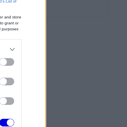
B’s List of
er and store
to grant or
ed purposes