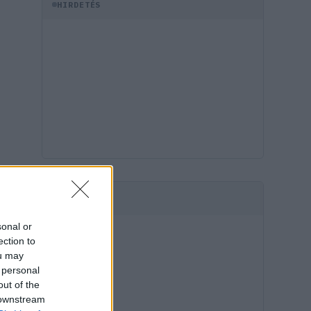
HIRDETÉS
HIRDETÉS
sonal or
ection to
ou may
 personal
out of the
 downstream