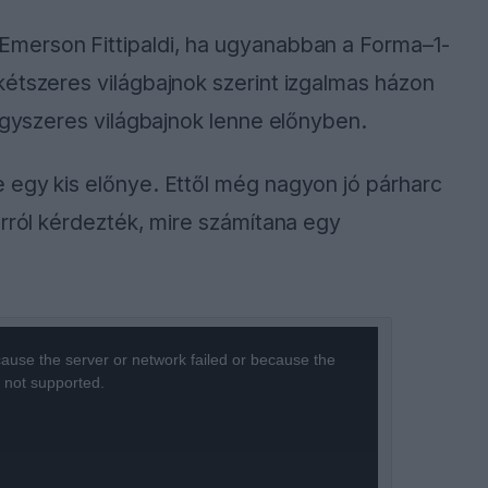
Emerson Fittipaldi, ha ugyanabban a Forma–1-
étszeres világbajnok szerint izgalmas házon
négyszeres világbajnok lenne előnyben.
 egy kis előnye. Ettől még nagyon jó párharc
arról kérdezték, mire számítana egy
.
ause the server or network failed or because the
s not supported.