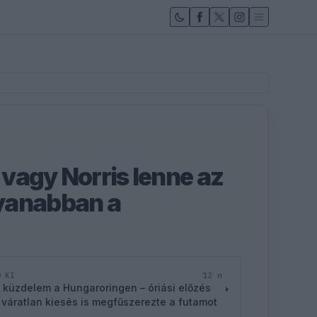
vagy Norris lenne az
yanabban a
12 n
D KI
 küzdelem a Hungaroringen – óriási előzés
 váratlan kiesés is megfűszerezte a futamot