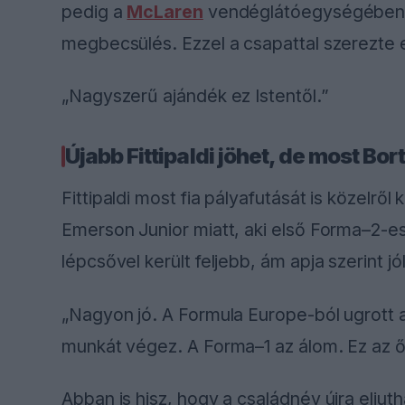
pedig a
McLaren
vendéglátóegységében ar
megbecsülés. Ezzel a csapattal szerezte el
„Nagyszerű ajándék ez Istentől.”
Újabb Fittipaldi jöhet, de most Bor
Fittipaldi most fia pályafutását is közelről
Emerson Junior miatt, aki első Forma–2-es
lépcsővel került feljebb, ám apja szerint jó
„Nagyon jó. A Formula Europe-ból ugrott 
munkát végez. A Forma–1 az álom. Ez az ő
Abban is hisz, hogy a családnév újra eljut