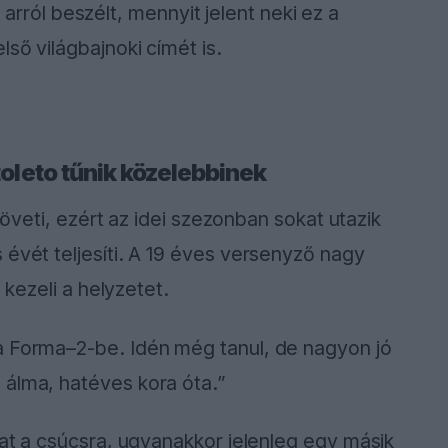
ról beszélt, mennyit jelent neki ez a
ső világbajnoki címét is.
toleto tűnik közelebbinek
 követi, ezért az idei szezonban sokat utazik
 évét teljesíti. A 19 éves versenyző nagy
l kezeli a helyzetet.
a Forma–2-be. Idén még tanul, de nagyon jó
 álma, hatéves kora óta.”
hat a csúcsra, ugyanakkor jelenleg egy másik