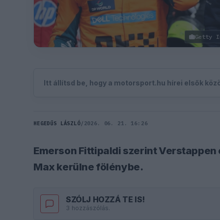
Getty I
Itt állítsd be, hogy a motorsport.hu hírei elsők kö
HEGEDŰS LÁSZLÓ
/
2026. 06. 21. 16:26
Emerson Fittipaldi szerint Verstappen 
Max kerülne fölénybe.
SZÓLJ HOZZÁ TE IS!
3 hozzászólás.