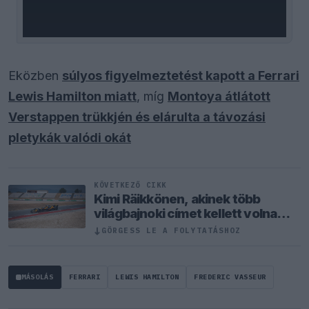
Eközben
súlyos figyelmeztetést kapott a Ferrari
Lewis Hamilton miatt
, míg
Montoya átlátott
Verstappen trükkjén és elárulta a távozási
pletykák valódi okát
KÖVETKEZŐ CIKK
Kimi Räikkönen, akinek több
világbajnoki címet kellett volna
nyernie a McLarennel
↓
GÖRGESS LE A FOLYTATÁSHOZ
MÁSOLÁS
FERRARI
LEWIS HAMILTON
FREDERIC VASSEUR