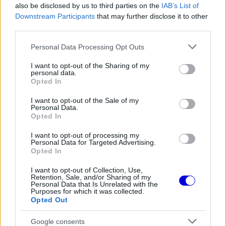
also be disclosed by us to third parties on the
IAB’s List of
biztonsági autós fázis nélkül is simán az élen
Downstream Participants
that may further disclose it to other
maradtak volna.
third parties.
Please note that this website/app uses one or more Google
Personal Data Processing Opt Outs
EZEKET IS AJÁNLJUK
services and may gather and store information including but
not limited to your visit or usage behaviour. You may click to
I want to opt-out of the Sharing of my
personal data.
grant or deny consent to Google and its third-party tags to
Opted In
use your data for below specified purposes in below Google
FORMA-1
Súlyos figyelmeztetést kapott a
consent section.
I want to opt-out of the Sale of my
Ferrari Lewis Hamilton miatt
Personal Data.
Opted In
I want to opt-out of processing my
Personal Data for Targeted Advertising.
FORMA-1
Opted In
Montoya átlátott Verstappen
trükkjén és elárulta a távozási
I want to opt-out of Collection, Use,
pletykák valódi okát
Retention, Sale, and/or Sharing of my
Personal Data that Is Unrelated with the
Purposes for which it was collected.
Opted Out
FORMA-1
A Hondánál hisznek az áttörésben,
Google consents