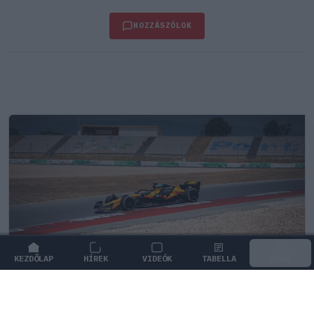
HOZZÁSZÓLOK
KEZDŐLAP
HÍREK
VIDEÓK
TABELLA
MENÜ
FORMA-1
/
MCLAREN