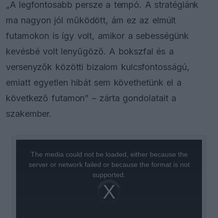
„A legfontosabb persze a tempó. A stratégiánk
ma nagyon jól működött, ám ez az elmúlt
futamokon is így volt, amikor a sebességünk
kevésbé volt lenyűgöző. A bokszfal és a
versenyzők közötti bizalom kulcsfontosságú,
emiatt egyetlen hibát sem követhetünk el a
következő futamon” – zárta gondolatait a
szakember.
This
is
a
The media could not be loaded, either because the
modal
window.
server or network failed or because the format is not
supported.
Video
Player
is
loading.