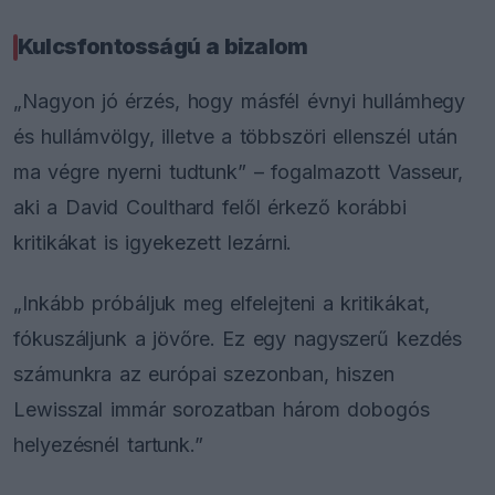
Kulcsfontosságú a bizalom
„Nagyon jó érzés, hogy másfél évnyi hullámhegy
és hullámvölgy, illetve a többszöri ellenszél után
ma végre nyerni tudtunk” – fogalmazott Vasseur,
aki a David Coulthard felől érkező korábbi
kritikákat is igyekezett lezárni.
„Inkább próbáljuk meg elfelejteni a kritikákat,
fókuszáljunk a jövőre. Ez egy nagyszerű kezdés
számunkra az európai szezonban, hiszen
Lewisszal immár sorozatban három dobogós
helyezésnél tartunk.”