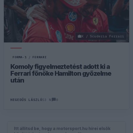
X / Scuderia Ferrari
FORMA-1
/
FERRARI
Komoly figyelmeztetést adott ki a
Ferrari főnöke Hamilton győzelme
után
0
HEGEDŰS LÁSZLÓ
53 N
Itt állítsd be, hogy a motorsport.hu hírei elsők