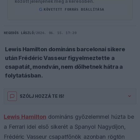
között jelenjenek meg a keresőben.
G
KÖVETETT FORRÁS BEÁLLÍTÁSA
HEGEDŰS LÁSZLÓ
/
2026. 06. 15. 17:20
Lewis Hamilton domináns barcelonai sikere
után Frédéric Vasseur figyelmeztette a
csapatát, mondván, nem dőlhetnek hátra a
folytatásban.
SZÓLJ HOZZÁ TE IS!
Lewis Hamilton
domináns győzelemmel húzta be
a Ferrari idei első sikerét a Spanyol Nagydíjon,
Frédéric Vasseur csapatfőnök azonban rögtön