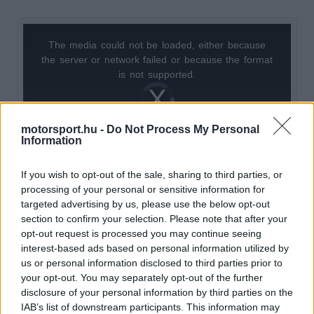
The media could not be loaded, either because
This
the server or network failed or because the format
is
is not supported.
Video
a
Player
is
loading.
modal
motorsport.hu -
Do Not Process My Personal
window.
Information
If you wish to opt-out of the sale, sharing to third parties, or
processing of your personal or sensitive information for
targeted advertising by us, please use the below opt-out
A maranellóiak valóban uralták a spanyolországi
section to confirm your selection. Please note that after your
futamot, a hétszeres világbajnok brit pilóta előnye
opt-out request is processed you may continue seeing
interest-based ads based on personal information utilized by
ugyanis egy ponton a húsz másodpercet is
us or personal information disclosed to third parties prior to
meghaladta. Vasseur meggyőződése szerint a
your opt-out. You may separately opt-out of the further
disclosure of your personal information by third parties on the
tempójuk annyira erős volt, hogy a virtuális
IAB’s list of downstream participants. This information may