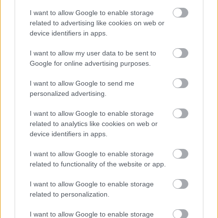
teljesen új motorral érkeznek a
Holland Nagydíjra az Aston
I want to allow Google to enable storage
Martinnal
related to advertising like cookies on web or
device identifiers in apps.
Fókuszban a gumikezelés
I want to allow my user data to be sent to
Google for online advertising purposes.
„A virtuális biztonsági autó nélkül is jó helyzetben
I want to allow Google to send me
lett volna. Erős versenyt futottunk, előzetesen is
personalized advertising.
tudtuk, hogy ez a nap nagymértékben a
I want to allow Google to enable storage
gumikezelésről fog szólni. Lewis egyértelműen
related to analytics like cookies on web or
device identifiers in apps.
fantasztikus munkát végzett az első körtől
egészen a leintésig, az ilyen helyzetekben
I want to allow Google to enable storage
related to functionality of the website or app.
egyszerűen zseniális” – tette hozzá a
I want to allow Google to enable storage
csapatfőnök a Viaplay kamerái előtt.
related to personalization.
A brit versenyző tavaly rendkívül nehéz évet zárt
I want to allow Google to enable storage