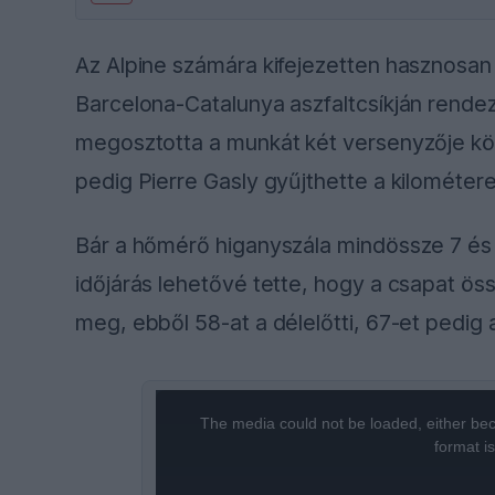
Az Alpine számára kifejezetten hasznosan 
Barcelona-Catalunya aszfaltcsíkján rendeze
megosztotta a munkát két versenyzője köz
pedig Pierre Gasly gyűjthette a kilométer
Bár a hőmérő higanyszála mindössze 7 és 
időjárás lehetővé tette, hogy a csapat ös
meg, ebből 58-at a délelőtti, 67-et pedig 
This
The media could not be loaded, either bec
is
format i
a