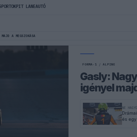
SPORTOK
PIT LANE
AUTÓ
 MAJD A MEGSZOKÁSA
FORMA-1
/
ALPINE
Gasly: Nagy
igényel maj
NE HAGY
Drámai
és egy