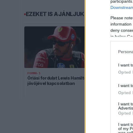
participants
Downstream 
EZEKET IS AJÁNLJUK
Please note
information 
deny consent
in below Go
Persona
I want t
Opted 
FORMA-1
FORMA-1
Óriási fordulat Lewis Hamilton
Kimi Räikkön
jövőjével kapcsolatban
világbajnoki c
I want t
nyernie a Mc
Opted 
I want 
Advertis
Opted 
I want t
of my P
was col