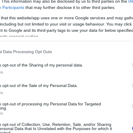
. This information may also be disclosed by us to third parties on the
IA
Participants
that may further disclose it to other third parties.
 that this website/app uses one or more Google services and may gath
including but not limited to your visit or usage behaviour. You may click 
 to Google and its third-party tags to use your data for below specifi
ogle consent section.
l Data Processing Opt Outs
o opt-out of the Sharing of my personal data.
In
en, akinek több
FORMA-1
ímet kellett volna
o opt-out of the Sale of my Personal Data.
Fontos kulcsembert csábított
Larennel
át riválisától a Red Bull
In
to opt-out of processing my Personal Data for Targeted
ing.
In
o opt-out of Collection, Use, Retention, Sale, and/or Sharing
ersonal Data that Is Unrelated with the Purposes for which it
lected.