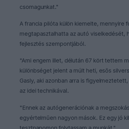
csomagunkat."
A francia pilóta külön kiemelte, mennyire f
megtapasztalhatta az autó viselkedését, 
fejlesztés szempontjából.
"Ami engem illet, délután 67 kört tettem 
különbséget jelent a múlt heti, esős silv
Gasly, aki azonban arra is figyelmeztetet
az idei technikával.
"Ennek az autógenerációnak a megszokása 
egyértelműen nagyon mások. Ez egy jó kih
tesztnapomon folytassam a munkát."