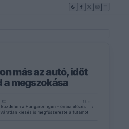
on más az autó, időt
d a megszokása
12 n
D KI
 küzdelem a Hungaroringen – óriási előzés
 váratlan kiesés is megfűszerezte a futamot