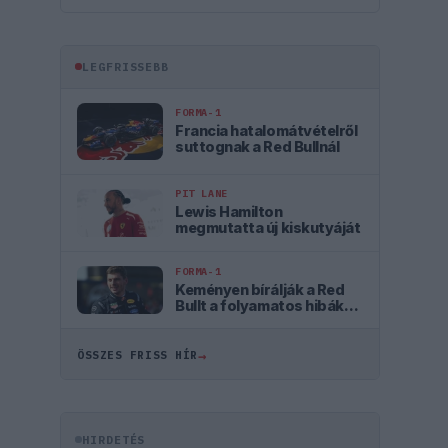
LEGFRISSEBB
FORMA-1
Francia hatalomátvételről
suttognak a Red Bullnál
PIT LANE
Lewis Hamilton
megmutatta új kiskutyáját
FORMA-1
Keményen bírálják a Red
Bullt a folyamatos hibák
miatt
→
ÖSSZES FRISS HÍR
HIRDETÉS