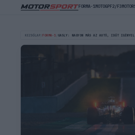
FORMA-1
MOTOGP
F2/F3
MOTOR
KEZDŐLAP
/
FORMA-1
/
GASLY: NAGYON MÁS AZ AUTÓ, IDŐT IGÉNYEL