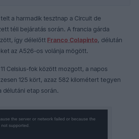
telt a harmadik tesztnap a Circuit de
tt téli bejáratás során. A francia gárda
ött, így délelőtt
Franco Colapinto
, délután
eket az A526-os volánja mögött.
11 Celsius-fok között mozgott, a napos
szesen 125 kört, azaz 582 kilométert tegyen
a délutáni etap során.
ause the server or network failed or because the
s not supported.