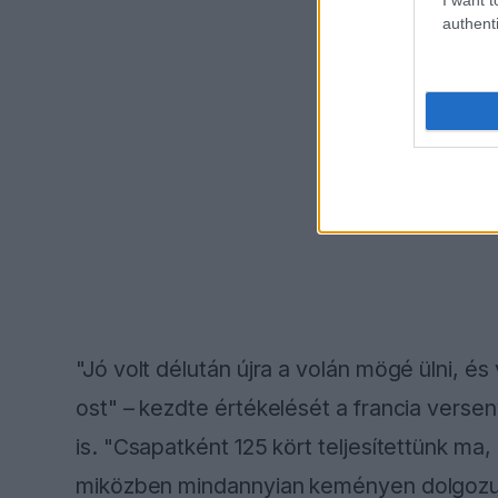
authenti
"Jó volt délután újra a volán mögé ülni, és
ost" – kezdte értékelését a francia verse
is. "Csapatként 125 kört teljesítettünk ma
miközben mindannyian keményen dolgozun