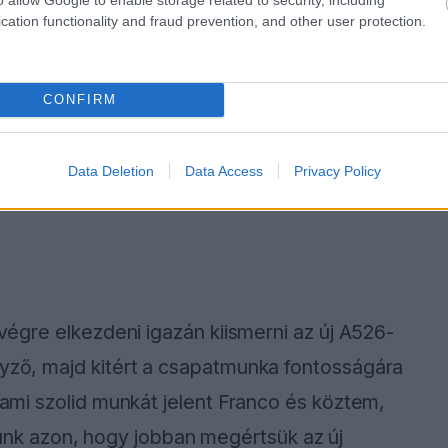
cation functionality and fraud prevention, and other user protection.
CONFIRM
Data Deletion
Data Access
Privacy Policy
 végre elkezdeni igazán kiismerni az új A526-
nyző, majd kitért a csapatmunka fontosságára
, ami szolid munkát jelent Franco és köztem,
k azon, hogy jobban megértsük az új