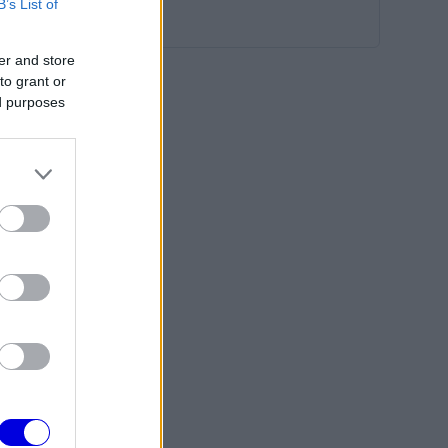
B’s List of
er and store
to grant or
ed purposes