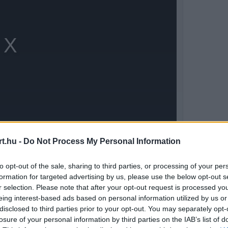
t.hu -
Do Not Process My Personal Information
to opt-out of the sale, sharing to third parties, or processing of your per
 egy megváltással, ugyanis a múlt heti,
formation for targeted advertising by us, please use the below opt-out s
zavarta az eső, most viszont végre ideális
r selection. Please note that after your opt-out request is processed y
eing interest-based ads based on personal information utilized by us or
disclosed to third parties prior to your opt-out. You may separately opt-
losure of your personal information by third parties on the IAB’s list of