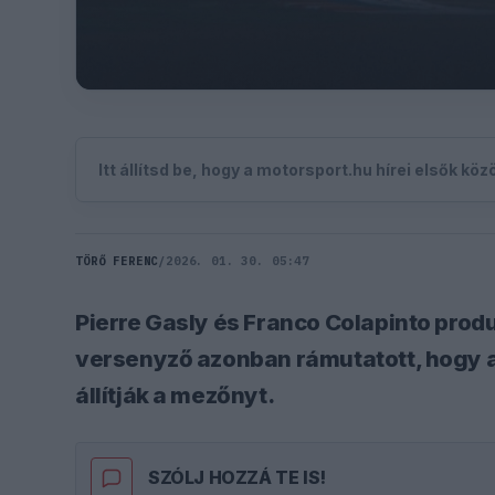
Itt állítsd be, hogy a motorsport.hu hírei elsők kö
TÖRŐ FERENC
/
2026. 01. 30. 05:47
Pierre Gasly és Franco Colapinto produ
versenyző azonban rámutatott, hogy a 
állítják a mezőnyt.
SZÓLJ HOZZÁ TE IS!