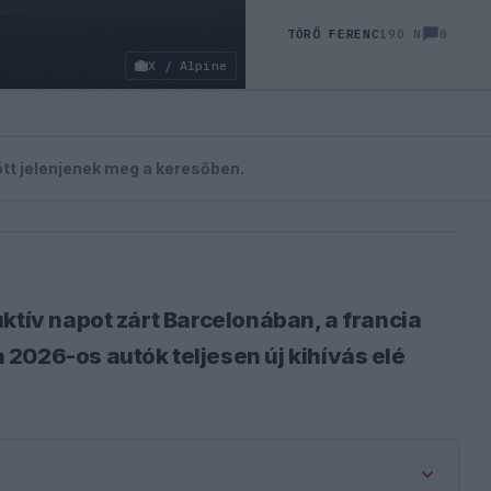
0
TÖRŐ FERENC
190 N
X / Alpine
zött jelenjenek meg a keresőben.
ktív napot zárt Barcelonában, a francia
2026-os autók teljesen új kihívás elé