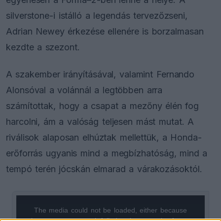
silverstone-i istálló a legendás tervezőzseni,
Adrian Newey érkezése ellenére is borzalmasan
kezdte a szezont.
A szakember irányításával, valamint Fernando
Alonsóval a volánnál a legtöbben arra
számítottak, hogy a csapat a mezőny élén fog
harcolni, ám a valóság teljesen mást mutat. A
riválisok alaposan elhúztak mellettük, a Honda-
erőforrás ugyanis mind a megbízhatóság, mind a
tempó terén jócskán elmarad a várakozásoktól.
The media could not be loaded, either because
This
the server or network failed or because the format