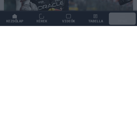
KEZDŐLAP
HÍREK
VIDEÓK
TABELLA
MENÜ
FORMA-1
/
MCLAREN
Szorosabbra fűzte kapcsolatát Max
Verstappen és a McLaren
Max Verstappen szerint a 15 éves Dries van
Langendonck minden adottsággal rendelkezik ahhoz,
hogy eljusson a Forma–1-ig.
0
KOVÁCS BOTOND
17 P
KÖVETKEZŐ FUTAM
Holland Nagydíj