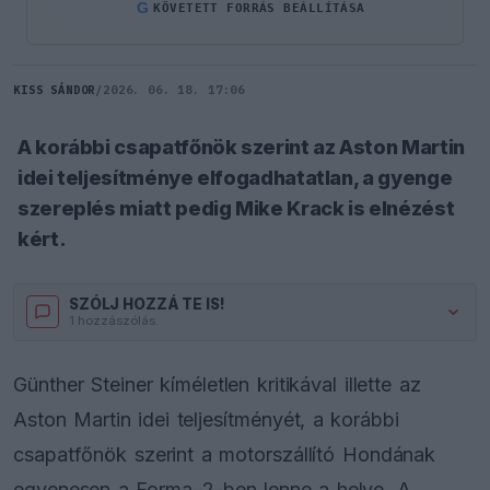
G
KÖVETETT FORRÁS BEÁLLÍTÁSA
KISS SÁNDOR
/
2026. 06. 18. 17:06
A korábbi csapatfőnök szerint az Aston Martin
idei teljesítménye elfogadhatatlan, a gyenge
szereplés miatt pedig Mike Krack is elnézést
kért.
SZÓLJ HOZZÁ TE IS!
1 hozzászólás.
Günther Steiner kíméletlen kritikával illette az
Aston Martin idei teljesítményét, a korábbi
csapatfőnök szerint a motorszállító Hondának
egyenesen a Forma–2-ben lenne a helye. A