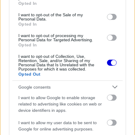
grant or deny consent to Google and its third-party tags to
Opted In
use your data for below specified purposes in below Google
consent section.
I want to opt-out of the Sale of my
Personal Data.
Opted In
FORMA-1
Sainz visszatérne a Red Bullhoz,
I want to opt-out of processing my
ahol a győzelemért harcolhatna
Personal Data for Targeted Advertising.
Opted In
I want to opt-out of Collection, Use,
Retention, Sale, and/or Sharing of my
FORMA-1
Personal Data that Is Unrelated with the
A saját protezsáltja állhat Max
Purposes for which it was collected.
Verstappen útjába a jövőben
Opted Out
Google consents
I want to allow Google to enable storage
„Amit az
Aston Martin
jelenleg csinál, az
related to advertising like cookies on web or
véleményem szerint egyszerűen elfogadhatatlan,
device identifiers in apps.
ez már nem üti meg a Forma–1 szintjét.
I want to allow my user data to be sent to
Google for online advertising purposes.
Mérföldekkel utolsók, ráadásul a futamokat sem