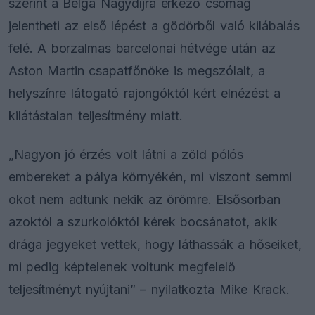
szerint a Belga Nagydíjra érkező csomag
jelentheti az első lépést a gödörből való kilábalás
felé. A borzalmas barcelonai hétvége után az
Aston Martin csapatfőnöke is megszólalt, a
helyszínre látogató rajongóktól kért elnézést a
kilátástalan teljesítmény miatt.
„Nagyon jó érzés volt látni a zöld pólós
embereket a pálya környékén, mi viszont semmi
okot nem adtunk nekik az örömre. Elsősorban
azoktól a szurkolóktól kérek bocsánatot, akik
drága jegyeket vettek, hogy láthassák a hőseiket,
mi pedig képtelenek voltunk megfelelő
teljesítményt nyújtani” – nyilatkozta Mike Krack.