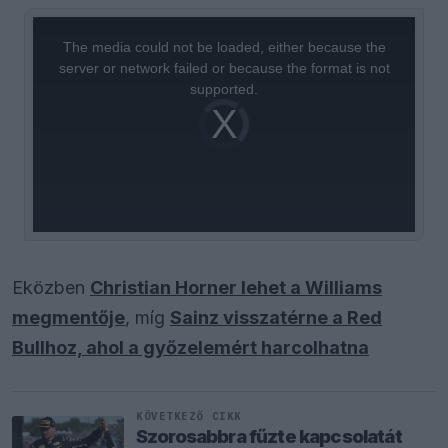
This
is
a
The media could not be loaded, either because the
modal
window.
server or network failed or because the format is not
supported.
Video
Player
is
loading.
Eközben
Christian Horner lehet a Williams
megmentője
, míg
Sainz visszatérne a Red
Bullhoz, ahol a győzelemért harcolhatna
KÖVETKEZŐ CIKK
Szorosabbra fűzte kapcsolatát