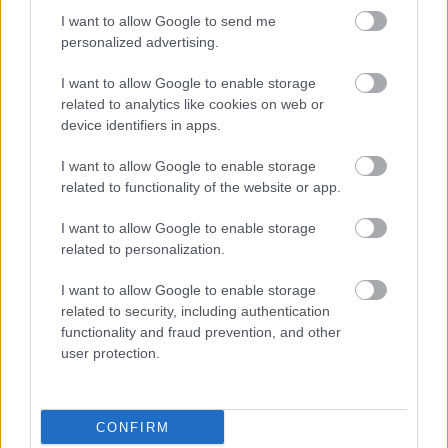
tudják befejezni. Nem hiszem, hogy Lawrence
I want to allow Google to send me
personalized advertising.
Stroll büszke lenne a mostani helyzetre, de a
felelősség az övé, hiszen ő a tulajdonos” –
I want to allow Google to enable storage
related to analytics like cookies on web or
fogalmazott a szakember.
device identifiers in apps.
A beszélgetés során felmerült, vajon Stefano
I want to allow Google to enable storage
related to functionality of the website or app.
Domenicali beavatkozhatna-e a folyamatokba.
Steiner egyértelműsítette, hogy a bajnokság
I want to allow Google to enable storage
related to personalization.
vezérigazgatójának semmilyen jogköre nincs a
I want to allow Google to enable storage
csapatok teljesítményének számonkérésére.
related to security, including authentication
functionality and fraud prevention, and other
A korábbi Haas-vezér szerint a többi sportággal
user protection.
ellentétben itt hiányzik a kiesés intézménye, pedig
a gyenge eredmények máshol azonnali búcsút
CONFIRM
vonnának maguk után.