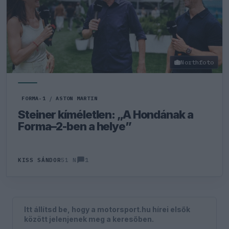
Northfoto
FORMA-1
/
ASTON MARTIN
Steiner kíméletlen: „A Hondának a
Forma–2-ben a helye”
1
KISS SÁNDOR
51 N
Itt állítsd be, hogy a motorsport.hu hírei elsők
között jelenjenek meg a keresőben.