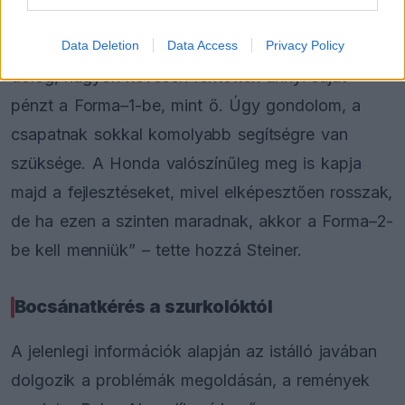
„Nem Lawrence Stroll próbálkozásán múlik a
Data Deletion
Data Access
Privacy Policy
dolog, nagyon kevesen fektettek annyi saját
pénzt a Forma–1-be, mint ő. Úgy gondolom, a
csapatnak sokkal komolyabb segítségre van
szüksége. A Honda valószínűleg meg is kapja
majd a fejlesztéseket, mivel elképesztően rosszak,
de ha ezen a szinten maradnak, akkor a Forma–2-
be kell menniük” – tette hozzá Steiner.
Bocsánatkérés a szurkolóktól
A jelenlegi információk alapján az istálló javában
dolgozik a problémák megoldásán, a remények