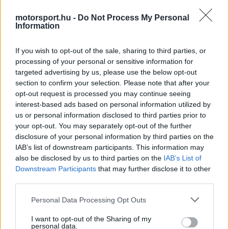
is
is not supported.
motorsport.hu -
Do Not Process My Personal
Video
a
Information
Player
is
loading.
modal
If you wish to opt-out of the sale, sharing to third parties, or
window.
processing of your personal or sensitive information for
targeted advertising by us, please use the below opt-out
section to confirm your selection. Please note that after your
opt-out request is processed you may continue seeing
interest-based ads based on personal information utilized by
Steiner a The Red Flags podcast vendégeként
us or personal information disclosed to third parties prior to
fejtette ki meglehetősen sarkos véleményét a
your opt-out. You may separately opt-out of the further
disclosure of your personal information by third parties on the
kialakult helyzetről.
IAB’s list of downstream participants. This information may
also be disclosed by us to third parties on the
IAB’s List of
Downstream Participants
that may further disclose it to other
EZEKET IS AJÁNLJUK
third parties.
Please note that this website/app uses one or more Google
Personal Data Processing Opt Outs
services and may gather and store information including but
FORMA-1
Christian Horner lehet a Williams
not limited to your visit or usage behaviour. You may click to
I want to opt-out of the Sharing of my
megmentője
personal data.