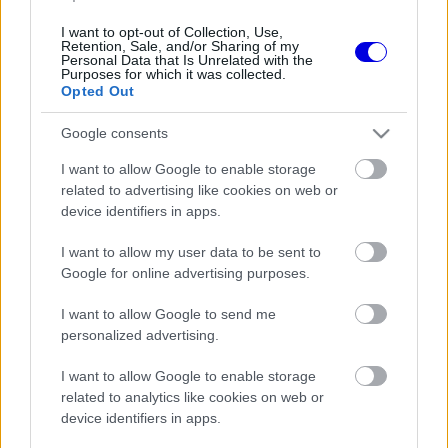
I want to opt-out of Collection, Use,
Panther
Retention, Sale, and/or Sharing of my
P
Personal Data that Is Unrelated with the
2025. 12. 02. 14:12
Purposes for which it was collected.
Opted Out
Pedig vicces nézni hogy mennyire beég hétről
hétre a kamubajnok. Mondjuk a Ferrari
Google consents
szempontjából nem az. 🤣😅
I want to allow Google to enable storage
related to advertising like cookies on web or
3
1
Némítás
Válasz
device identifiers in apps.
I want to allow my user data to be sent to
Google for online advertising purposes.
I want to allow Google to send me
Friss tartalmakért kövessetek minket a Google
personalized advertising.
Híreken is.
I want to allow Google to enable storage
related to analytics like cookies on web or
FRISS HÍREK
device identifiers in apps.
ÖSSZES