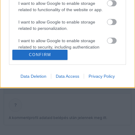
Francia hatalomátvételről suttognak a Red
I want to allow Google to enable storage
10:40
1
Bullnál
related to functionality of the website or app.
Lewis Hamilton megmutatta új kiskutyáját
10:06
2
I want to allow Google to enable storage
related to personalization.
Keményen bírálják a Red Bullt a folyamatos
09:33
3
hibák miatt
I want to allow Google to enable storage
Ketyeg az óra a Red Bullnál Max Verstappen
related to security, including authentication
08:53
4
kilépési záradéka miatt
functionality and fraud prevention, and other
CONFIRM
user protection.
Újra harcban a győzelemért – ez hoza meg
08:21
5
Lewis Hamilton feltámadását
Data Deletion
Data Access
Privacy Policy
KOMMENTPROFIL
?
A kommentprofil adataid belépés után jelennek meg itt.