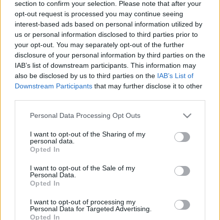
section to confirm your selection. Please note that after your
Régi rendszerű fiókkal rendelkezel?
opt-out request is processed you may continue seeing
Lépj be felhasználónévvel és jelszóval, majd állj át
interest-based ads based on personal information utilized by
az e-mail alapú rendszerre.
us or personal information disclosed to third parties prior to
your opt-out. You may separately opt-out of the further
disclosure of your personal information by third parties on the
IAB’s list of downstream participants. This information may
Panther
also be disclosed by us to third parties on the
IAB’s List of
P
2025. 12. 02. 14:13
Downstream Participants
that may further disclose it to other
third parties.
Charles Leclerc immár 18–5-re vezet Hamilton
ellen, ami minden eddiginél súlyosabb vereség a
Please note that this website/app uses one or more Google
Personal Data Processing Opt Outs
services and may gather and store information including but
monacói csapattársa ellen, és egy szinten van
not limited to your visit or usage behaviour. You may click to
I want to opt-out of the Sharing of my
Marcus Ericsson 2018-as 17–4-es hátrányával.
personal data.
grant or deny consent to Google and its third-party tags to
Opted In
use your data for below specified purposes in below Google
consent section.
I want to opt-out of the Sale of my
🤣😅
Personal Data.
Opted In
I want to opt-out of processing my
3
1
Némítás
Válasz
Personal Data for Targeted Advertising.
Opted In