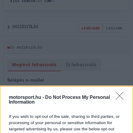
2
KISS SÁNDOR
249 N
HOZZÁSZÓLÁS
2
LEGÚJABB
LEGJOBB
ÚJ HOZZÁSZÓLÁS
Meglévő felhasználó
Új felhasználó
Belépés e-maillel
motorsport.hu -
Do Not Process My Personal
Information
If you wish to opt-out of the sale, sharing to third parties, or
Belépés
Elfelejtett jelszó?
processing of your personal or sensitive information for
targeted advertising by us, please use the below opt-out