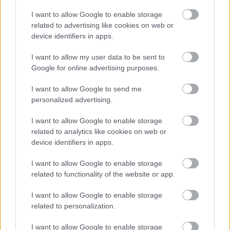
időmérős párharcokban Hamilton mindössze hat
I want to allow Google to enable storage
related to advertising like cookies on web or
győzelmet aratott a tizennégyből ezen a pályán,
device identifiers in apps.
ami alig negyvenhárom százalékos sikert jelent.
I want to allow my user data to be sent to
Google for online advertising purposes.
Ez a mutató még kirívóbb, ha figyelembe
vesszük, hogy a brit versenyző szombatonként
I want to allow Google to send me
personalized advertising.
szinte mindig kiemelkedőt nyújtott a nyomás alatt.
Bárki is ült a másik autóban az évek során,
I want to allow Google to enable storage
related to analytics like cookies on web or
Hamilton általában felülkerekedett a döntő
device identifiers in apps.
pillanatokban.
I want to allow Google to enable storage
related to functionality of the website or app.
Ausztria azonban kivétel maradt, ráadásul Lance
I want to allow Google to enable storage
Stroll spielbergi időmérős mérlege még ennél is
related to personalization.
valamivel jobb. A kanadai pilóta 5 győzelmet és 6
I want to allow Google to enable storage