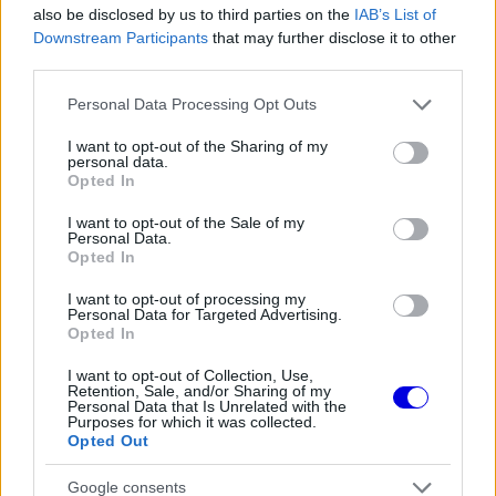
also be disclosed by us to third parties on the
IAB’s List of
Downstream Participants
that may further disclose it to other
third parties.
Please note that this website/app uses one or more Google
Personal Data Processing Opt Outs
A versenynaptár azonban most egy olyan kihívást
services and may gather and store information including but
állít elé, amelyet a múltbeli eredmények alapján
not limited to your visit or usage behaviour. You may click to
I want to opt-out of the Sharing of my
personal data.
grant or deny consent to Google and its third-party tags to
nem szabad alábecsülni. Spielberg sosem
Opted In
use your data for below specified purposes in below Google
tartozott Hamilton legerősebb helyszínei közé, a
consent section.
I want to opt-out of the Sale of my
Personal Data.
Red Bull Ring ugyanis többször is olyan
Opted In
akadályokat gördített elé, amelyek
I want to opt-out of processing my
Personal Data for Targeted Advertising.
megakadályozták a kiemelkedő szereplését.
Opted In
I want to opt-out of Collection, Use,
A számok igen beszédesek
Retention, Sale, and/or Sharing of my
Personal Data that Is Unrelated with the
Purposes for which it was collected.
Opted Out
A
Scuderia Fans
elemzése szerint a számok igen
beszédes képet mutatnak. A csapattársak elleni
Google consents