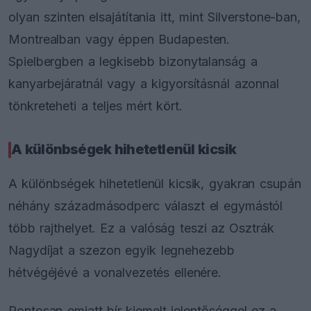
olyan szinten elsajátítania itt, mint Silverstone-ban,
Montrealban vagy éppen Budapesten.
Spielbergben a legkisebb bizonytalanság a
kanyarbejáratnál vagy a kigyorsításnál azonnal
tönkreteheti a teljes mért kört.
A különbségek hihetetlenül kicsik
A különbségek hihetetlenül kicsik, gyakran csupán
néhány századmásodperc választ el egymástól
több rajthelyet. Ez a valóság teszi az Osztrák
Nagydíjat a szezon egyik legnehezebb
hétvégéjévé a vonalvezetés ellenére.
Pontosan emiatt bír kiemelt jelentőséggel ez a