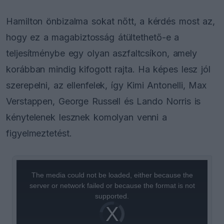
Hamilton önbizalma sokat nőtt, a kérdés most az,
hogy ez a magabiztosság átültethető-e a
teljesítménybe egy olyan aszfaltcsíkon, amely
korábban mindig kifogott rajta. Ha képes lesz jól
szerepelni, az ellenfelek, így Kimi Antonelli, Max
Verstappen, George Russell és Lando Norris is
kénytelenek lesznek komolyan venni a
figyelmeztetést.
This
is
a
The media could not be loaded, either because the
modal
window.
server or network failed or because the format is not
supported.
Video
Player
is
loading.