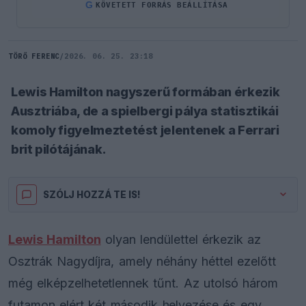
G
KÖVETETT FORRÁS BEÁLLÍTÁSA
TÖRŐ FERENC
/
2026. 06. 25. 23:18
Lewis Hamilton nagyszerű formában érkezik
Ausztriába, de a spielbergi pálya statisztikái
komoly figyelmeztetést jelentenek a Ferrari
brit pilótájának.
SZÓLJ HOZZÁ TE IS!
Lewis Hamilton
olyan lendülettel érkezik az
Osztrák Nagydíjra, amely néhány héttel ezelőtt
még elképzelhetetlennek tűnt. Az utolsó három
futamon elért két második helyezése és egy