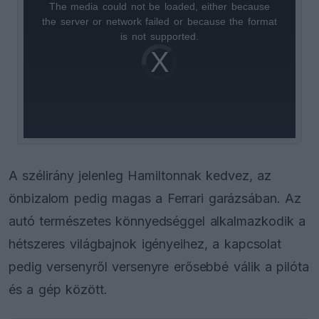
The media could not be loaded, either because
This
the server or network failed or because the format
is
is not supported.
Video
a
Player
is
loading.
modal
window.
A szélirány jelenleg Hamiltonnak kedvez, az
önbizalom pedig magas a Ferrari garázsában. Az
autó természetes könnyedséggel alkalmazkodik a
hétszeres világbajnok igényeihez, a kapcsolat
pedig versenyről versenyre erősebbé válik a pilóta
és a gép között.