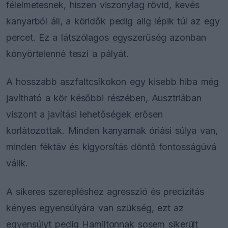
félelmetesnek, hiszen viszonylag rövid, kevés
kanyarból áll, a köridők pedig alig lépik túl az egy
percet. Ez a látszólagos egyszerűség azonban
könyörtelenné teszi a pályát.
A hosszabb aszfaltcsíkokon egy kisebb hiba még
javítható a kör későbbi részében, Ausztriában
viszont a javítási lehetőségek erősen
korlátozottak. Minden kanyarnak óriási súlya van,
minden féktáv és kigyorsítás döntő fontosságúvá
válik.
A sikeres szerepléshez agresszió és precizitás
kényes egyensúlyára van szükség, ezt az
egyensúlyt pedig Hamiltonnak sosem sikerült