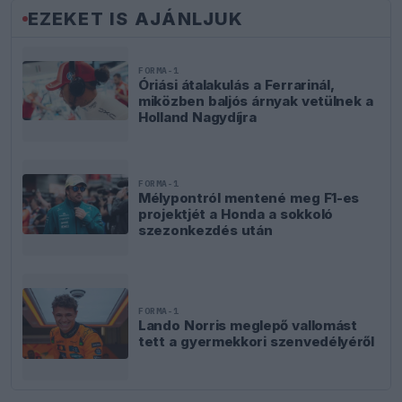
EZEKET IS AJÁNLJUK
FORMA-1
Óriási átalakulás a Ferrarinál,
miközben baljós árnyak vetülnek a
Holland Nagydíjra
FORMA-1
Mélypontról mentené meg F1-es
projektjét a Honda a sokkoló
szezonkezdés után
FORMA-1
Lando Norris meglepő vallomást
tett a gyermekkori szenvedélyéről