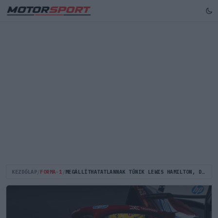
KEZDŐLAP
/
FORMA-1
/
MEGÁLLÍTHATATLANNAK TŰNIK LEWIS HAMILTON, DE EZ A HÉTVÉGE MÁS LEHET