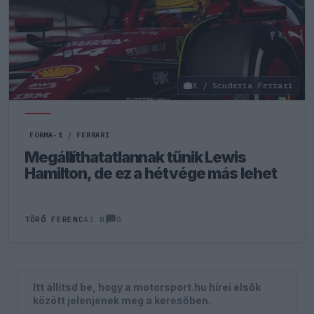
X / Scuderia Ferrari
FORMA-1
/
FERRARI
Megállíthatatlannak tűnik Lewis
Hamilton, de ez a hétvége más lehet
0
TÖRŐ FERENC
43 N
Itt állítsd be, hogy a motorsport.hu hírei elsők
között jelenjenek meg a keresőben.