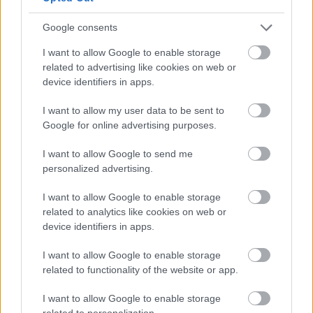
Google consents
I want to allow Google to enable storage
related to advertising like cookies on web or
device identifiers in apps.
I want to allow my user data to be sent to
Google for online advertising purposes.
I want to allow Google to send me
personalized advertising.
I want to allow Google to enable storage
related to analytics like cookies on web or
Sainz a 2021-es első ferraris szezonját ugyan
device identifiers in apps.
győzelem nélkül zárta, ám négy dobogós
I want to allow Google to enable storage
helyezést így is összegyűjtött. Ez olyan eredmény,
related to functionality of the website or app.
amely Hamiltonnak az első ferraris évében nem
I want to allow Google to enable storage
jött össze.
related to personalization.