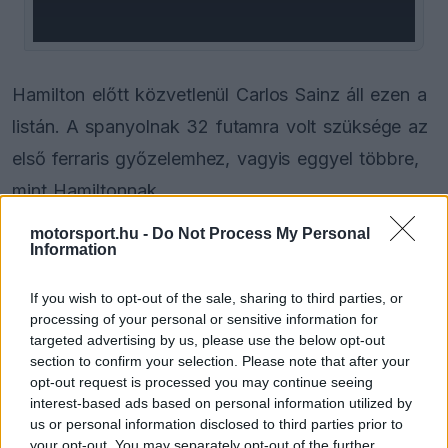
Hamilton előtt közvetlenül Carlos Sainz áll ezen a
listán. A spanyolnak 32 futamra volt szüksége az
első ferraris győzelemhez, vagyis eggyel többre,
mint Hamiltonnak.
motorsport.hu -
Do Not Process My Personal
Information
EZEKET IS AJÁNLJUK
If you wish to opt-out of the sale, sharing to third parties, or
processing of your personal or sensitive information for
FORMA-1
Sainz visszatérne a Red Bullhoz,
targeted advertising by us, please use the below opt-out
ahol a győzelemért harcolhatna
section to confirm your selection. Please note that after your
opt-out request is processed you may continue seeing
interest-based ads based on personal information utilized by
us or personal information disclosed to third parties prior to
your opt-out. You may separately opt-out of the further
FORMA-1