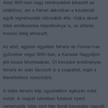
Alesi 1991-ben nagy reményekkel érkezett az
istállóhoz, ám a Ferrari akkoriban a közelmúlt
egyik legnehezebb időszakát élte. Hiába akadt
több emlékezetes teljesítménye is, az áttörés
hosszú ideig elmaradt.
Az első, egyben egyetlen ferraris és Forma–1-es
győzelme végül 1995-ben, a Kanadai Nagydíjon
jött össze Montrealban. Öt kevésbé eredményes
ferraris év után távozott is a csapattól, majd a
Benettonhoz szerződött.
A teljes ferraris kép ugyanakkor egészen mást
mutat. A csapat színeiben futamot nyerő
versenyzők több mint fele tíznél kevesebb nagydíj