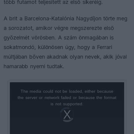
több futamot teljesített az első sikeréig.
A brit a Barcelona-Katalónia Nagydíjon törte meg
a sorozatot, amikor végre megszerezte első
győzelmét vörösben. A szám önmagában is
sokatmondó, különösen úgy, hogy a Ferrari
múltjában bőven akadnak olyan nevek, akik jóval
hamarabb nyerni tudtak.
The media could not be loaded, either because
This
the server or network failed or because the format
is
is not supported.
Video
a
Player
is
loading.
modal
window.