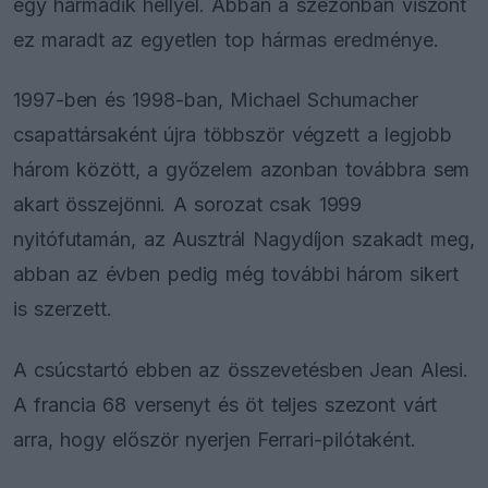
egy harmadik hellyel. Abban a szezonban viszont
ez maradt az egyetlen top hármas eredménye.
1997-ben és 1998-ban, Michael Schumacher
csapattársaként újra többször végzett a legjobb
három között, a győzelem azonban továbbra sem
akart összejönni. A sorozat csak 1999
nyitófutamán, az Ausztrál Nagydíjon szakadt meg,
abban az évben pedig még további három sikert
is szerzett.
A csúcstartó ebben az összevetésben Jean Alesi.
A francia 68 versenyt és öt teljes szezont várt
arra, hogy először nyerjen Ferrari-pilótaként.