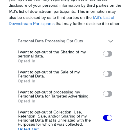
Radikális megoldással előzte meg a
disclosure of your personal information by third parties on the
riválisokat az Aston Martin
IAB’s list of downstream participants. This information may
also be disclosed by us to third parties on the
IAB’s List of
Downstream Participants
that may further disclose it to other
third parties.
FORMA-1
Please note that this website/app uses one or more Google
A nap, amikor kihunytak a fények
Personal Data Processing Opt Outs
Mika Hakkinen előtt
services and may gather and store information including but
not limited to your visit or usage behaviour. You may click to
I want to opt-out of the Sharing of my
personal data.
grant or deny consent to Google and its third-party tags to
Opted In
use your data for below specified purposes in below Google
consent section.
I want to opt-out of the Sale of my
Personal Data.
Opted In
I want to opt-out of processing my
Personal Data for Targeted Advertising.
Opted In
I want to opt-out of Collection, Use,
Retention, Sale, and/or Sharing of my
Personal Data that Is Unrelated with the
Purposes for which it was collected.
Opted Out