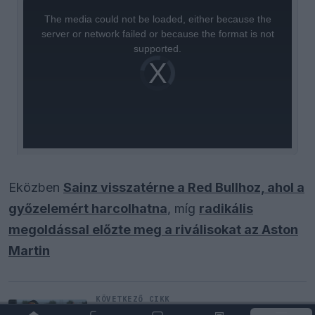
This
is
a
The media could not be loaded, either because the
modal
window.
server or network failed or because the format is not
supported.
Video
Player
is
loading.
Eközben
Sainz visszatérne a Red Bullhoz, ahol a
győzelemért harcolhatna
, míg
radikális
megoldással előzte meg a riválisokat az Aston
Martin
KÖVETKEZŐ CIKK
Szorosabbra fűzte kapcsolatát