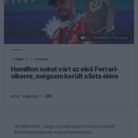
X / Scuderia Ferrari
FORMA-1
/
FERRARI
Hamilton sokat várt az első Ferrari-
sikerre, mégsem került a lista élére
0
KISS SÁNDOR
47 N
Itt állítsd be, hogy a motorsport.hu hírei elsők
között jelenjenek meg a keresőben.