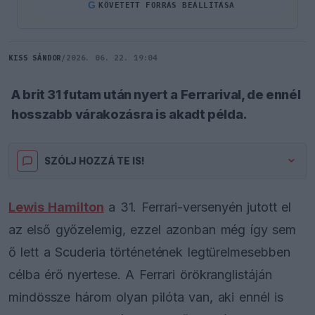
G
KÖVETETT FORRÁS BEÁLLÍTÁSA
KISS SÁNDOR
/
2026. 06. 22. 19:04
A brit 31 futam után nyert a Ferrarival, de ennél
hosszabb várakozásra is akadt példa.
SZÓLJ HOZZÁ TE IS!
Lewis Hamilton
a 31. Ferrari-versenyén jutott el
az első győzelemig, ezzel azonban még így sem
ő lett a Scuderia történetének legtürelmesebben
célba érő nyertese. A Ferrari örökranglistáján
mindössze három olyan pilóta van, aki ennél is