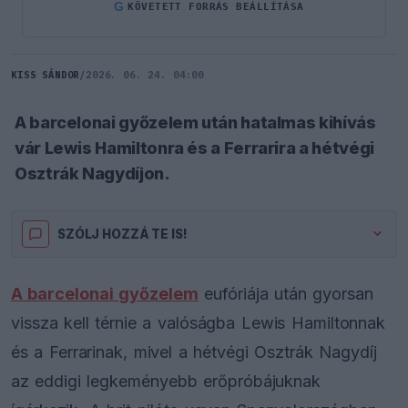
G
KÖVETETT FORRÁS BEÁLLÍTÁSA
KISS SÁNDOR
/
2026. 06. 24. 04:00
A barcelonai győzelem után hatalmas kihívás
vár Lewis Hamiltonra és a Ferrarira a hétvégi
Osztrák Nagydíjon.
SZÓLJ HOZZÁ TE IS!
A barcelonai győzelem
eufóriája után gyorsan
vissza kell térnie a valóságba Lewis Hamiltonnak
és a Ferrarinak, mivel a hétvégi Osztrák Nagydíj
az eddigi legkeményebb erőpróbájuknak