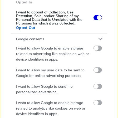
Opted In
I want to opt-out of Collection, Use,
EZEKET IS AJÁNLJUK
Retention, Sale, and/or Sharing of my
Personal Data that Is Unrelated with the
Purposes for which it was collected.
Opted Out
FORMA-1
Megdöbbentő okok miatt nem
Google consents
beszélhet a távozásáról Helmut
Marko
I want to allow Google to enable storage
related to advertising like cookies on web or
device identifiers in apps.
FORMA-1
I want to allow my user data to be sent to
A B-konstrukció csak a kezdet
volt, agresszív fejlesztési rohamot
Google for online advertising purposes.
indít az Aston Martin
I want to allow Google to send me
personalized advertising.
I want to allow Google to enable storage
FORMA-1
Bankot robbanthat a Ferrari Max
related to analytics like cookies on web or
Verstappen megszerzéséért
device identifiers in apps.