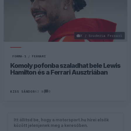
X / Scuderia Ferrari
FORMA-1
/
FERRARI
Komoly pofonba szaladhat bele Lewis
Hamilton és a Ferrari Ausztriában
0
KISS SÁNDOR
43 N
Itt állítsd be, hogy a motorsport.hu hírei elsők
között jelenjenek meg a keresőben.