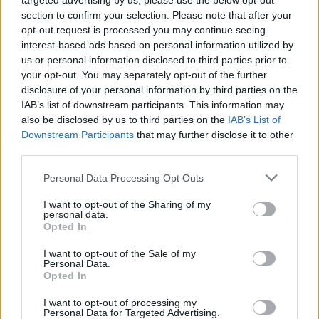
targeted advertising by us, please use the below opt-out
the server or network failed or because the format
is
section to confirm your selection. Please note that after your
is not supported.
opt-out request is processed you may continue seeing
Video
a
Player
interest-based ads based on personal information utilized by
is
loading.
modal
us or personal information disclosed to third parties prior to
your opt-out. You may separately opt-out of the further
window.
disclosure of your personal information by third parties on the
IAB’s list of downstream participants. This information may
also be disclosed by us to third parties on the
IAB’s List of
Downstream Participants
that may further disclose it to other
third parties.
A brit versenyző a pálya 2014-es visszatérése óta
Please note that this website/app uses one or more Google
csupán két pole pozíciót és három első soros
Personal Data Processing Opt Outs
services and may gather and store information including but
rajthelyet szerzett itt. A futamokon sem szerepel
not limited to your visit or usage behaviour. You may click to
I want to opt-out of the Sharing of my
personal data.
grant or deny consent to Google and its third-party tags to
sokkal jobban, a tizenkét ausztriai indulásából
Opted In
use your data for below specified purposes in below Google
ugyanis mindössze egyetlen győzelmet és négy
consent section.
I want to opt-out of the Sale of my
Personal Data.
dobogós helyezést tud felmutatni, legutóbb pedig
Opted In
még 2022-ben állhatott pódiumra Spielbergben,
I want to opt-out of processing my
Personal Data for Targeted Advertising.
akkori csapata, a
Mercedes
színeiben.