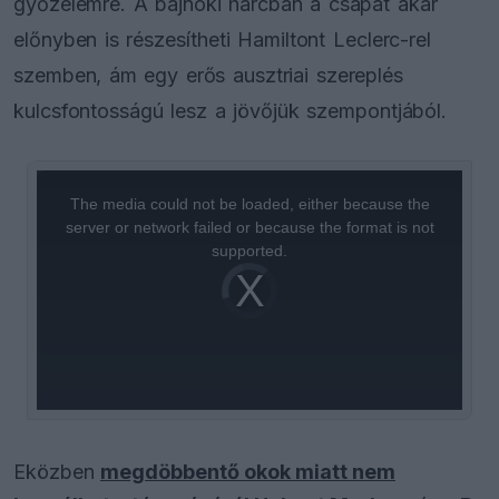
győzelemre. A bajnoki harcban a csapat akár
előnyben is részesítheti Hamiltont Leclerc-rel
szemben, ám egy erős ausztriai szereplés
kulcsfontosságú lesz a jövőjük szempontjából.
This
is
a
The media could not be loaded, either because the
modal
window.
server or network failed or because the format is not
supported.
Video
Player
is
loading.
Eközben
megdöbbentő okok miatt nem