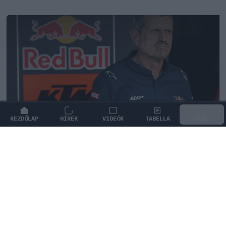
KEZDŐLAP
HÍREK
VIDEÓK
TABELLA
MENÜ
FORMA-1
/
MERCEDES
Kemény kritika érte George Russellt,
Günther Steiner szerint mintha egy
Cadillacben ülne
Günther Steiner éles bírálattal illette George Russellt,
aki messze elmarad csapattársa mögött az idei