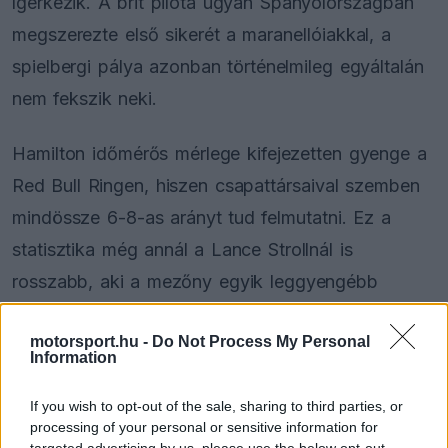
ígérkezik. A brit pilóta ugyan Spanyolországban
megszerezte első sikerét a maranellóiakkal, a
spielbergi pálya azonban történelmileg egyáltalán
nem fekszik neki.
Hamilton időmérős mérlege kifejezetten gyenge a
Red Bull Ringen, hiszen csapattársaival szemben
mindössze 6-8-as arányt tud felmutatni. Ez a
statisztika még annál a Lance Strollnál is
rosszabb, aki a mezőny egyik leggyengébb
kvalifikációs mutatójával rendelkezik ezen a
motorsport.hu -
Do Not Process My Personal
helyszínen.
Information
If you wish to opt-out of the sale, sharing to third parties, or
processing of your personal or sensitive information for
The media could not be loaded, either because
This