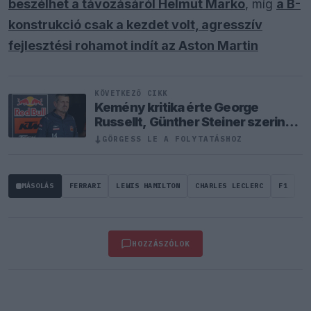
beszélhet a távozásáról Helmut Marko
, míg
a B-
konstrukció csak a kezdet volt, agresszív
fejlesztési rohamot indít az Aston Martin
KÖVETKEZŐ CIKK
Kemény kritika érte George
Russellt, Günther Steiner szerint
mintha egy Cadillacben ülne
↓
GÖRGESS LE A FOLYTATÁSHOZ
MÁSOLÁS
FERRARI
LEWIS HAMILTON
CHARLES LECLERC
F1
HOZZÁSZÓLOK