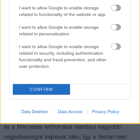
I want to allow Google to enable storage
related to functionality of the website or app.
Az
F1 Oversteer
szerint a statisztikák mellett a
I want to allow Google to enable storage
technikai adatok is a Ferrari ellen szólnak. A Red
related to personalization.
Bull Ring a versenynaptár hatodik leggyorsabb
I want to allow Google to enable storage
pályája, ahol az átlagsebesség eléri a 243.5 km/
related to security, including authentication
órát, a végsebesség pedig a 328.9 km/órát.
functionality and fraud prevention, and other
user protection.
Az idei szezonban eddig Suzukában és az Albert
Parkban rendeztek versenyt a hasonlóan gyors
CONFIRM
helyszínek közül, az olasz istálló pedig mindkét
pályán látványosan küszködött a tempóval a
Data Deletion
Data Access
Privacy Policy
Mercedes, sőt a McLaren ellenében is. A Red Bull
és a Mercedes erőforrásai ráadásul nagyobb
végsebességre képesek idén, így a Ferrari nem