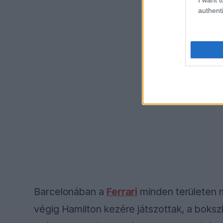
authenti
Barcelonában a
Ferrari
minden területen m
végig Hamilton kezére játszottak, a boksz