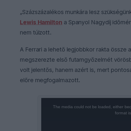
„Százszázalékos munkára lesz szükségünk
Lewis Hamilton
a Spanyol Nagydíj időmérő
nem túlzott.
A Ferrari a lehető legjobbkor rakta össze
megszerezte első futamgyőzelmét vörösb
volt jelentős, hanem azért is, mert pontosa
előre megfogalmazott.
This
The media could not be loaded, either bec
is
format i
a