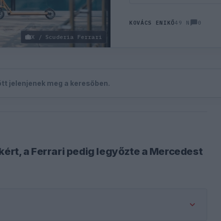
0
KOVÁCS ENIKŐ
49 N
X / Scuderia Ferrari
zött jelenjenek meg a keresőben.
kért, a Ferrari pedig legyőzte a Mercedest