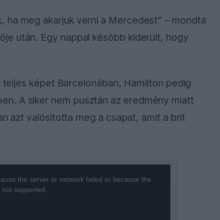
, ha meg akarjuk verni a Mercedest” – mondta
je után. Egy nappal később kiderült, hogy
 a teljes képet Barcelonában, Hamilton pedig
en. A siker nem pusztán az eredmény miatt
n azt valósította meg a csapat, amit a brit
ause the server or network failed or because the
s not supported.