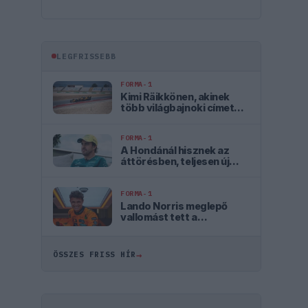
LEGFRISSEBB
FORMA-1
Kimi Räikkönen, akinek
több világbajnoki címet
kellett volna nyernie a
McLarennel
FORMA-1
A Hondánál hisznek az
áttörésben, teljesen új
motorral érkeznek a
Holland Nagydíjra az
Aston Martinnal
FORMA-1
Lando Norris meglepő
vallomást tett a
gyermekkori
szenvedélyéről
→
ÖSSZES FRISS HÍR