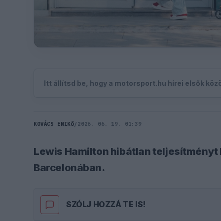
Itt állítsd be, hogy a motorsport.hu hírei elsők kö
KOVÁCS ENIKŐ
/
2026. 06. 19. 01:39
Lewis Hamilton hibátlan teljesítményt 
Barcelonában.
SZÓLJ HOZZÁ TE IS!