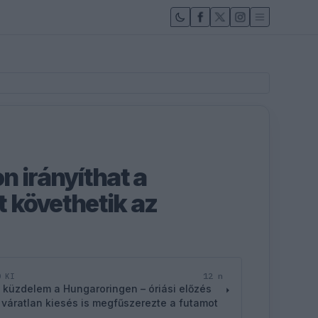
n irányíthat a
őt követhetik az
12 n
D KI
 küzdelem a Hungaroringen – óriási előzés
 váratlan kiesés is megfűszerezte a futamot