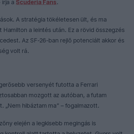
írja a
Scuderia Fans
.
ások. A stratégia tökéletesen ült, és ma
t Hamilton a leintés után. Ez a rövid összegzés
rcedest. Az SF-26-ban rejlő potenciált akkor és
ég volt rá.
egerősebb versenyét futotta a Ferrari
ztosabban mozgott az autóban, a futam
dt. „Nem hibáztam ma” – fogalmazott.
zőny elején a legkisebb megingás is
 kontroll alatt tartotta a helyzetet. Gyors volt,