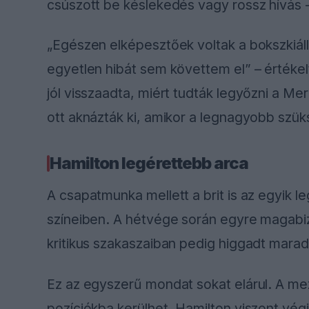
csúszott be késlekedés vagy rossz hívás - 
„Egészen elképesztőek voltak a bokszkiáll
egyetlen hibát sem követtem el” – értékel
jól visszaadta, miért tudták legyőzni a Me
ott aknázták ki, amikor a legnagyobb szüks
Hamilton legérettebb arca
A csapatmunka mellett a brit is az egyik l
színeiben. A hétvége során egyre magabi
kritikus szakaszaiban pedig higgadt mara
Ez az egyszerű mondat sokat elárul. A me
pozíciókba kerülhet, Hamilton viszont végig