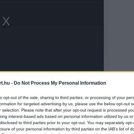
t.hu -
Do Not Process My Personal Information
to opt-out of the sale, sharing to third parties, or processing of your per
formation for targeted advertising by us, please use the below opt-out s
etalonnak számított, így a Ferrari számára
r selection. Please note that after your opt-out request is processed y
eing interest-based ads based on personal information utilized by us or
odern Forma–1-ben ritkán dönt kizárólag a
disclosed to third parties prior to your opt-out. You may separately opt-
tban a stratégia, a gumikezelés, a
losure of your personal information by third parties on the IAB’s list of