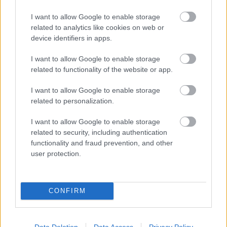
I want to allow Google to enable storage
related to analytics like cookies on web or
FORMA-1
Mélypontról mentené meg F1-es
device identifiers in apps.
projektjét a Honda a sokkoló
szezonkezdés után
I want to allow Google to enable storage
related to functionality of the website or app.
I want to allow Google to enable storage
FORMA-1
related to personalization.
Lando Norris meglepő vallomást
tett a gyermekkori szenvedélyéről
I want to allow Google to enable storage
related to security, including authentication
functionality and fraud prevention, and other
user protection.
FORMA-1
Kimi Räikkönen, akinek több
világbajnoki címet kellett volna
nyernie a McLarennel
CONFIRM
Data Deletion
Data Access
Privacy Policy