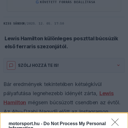
G
KÖVETETT FORRÁS BEÁLLÍTÁSA
KISS SÁNDOR
/
2025. 12. 05. 17:50
Lewis Hamilton különleges poszttal búcsúzik
első ferraris szezonjától.
SZÓLJ HOZZÁ TE IS!
Bár eredmények tekintetében kétségkívül
pályafutása legnehezebb idényét zárta,
Lewis
Hamilton
mégsem búcsúzott csendben az évtől.
Az Abu-Dzabi Nagydíj előtt az Instagramon
osztott meg egy személyes hangvételű üzenetet,
motorsport.hu -
Do Not Process My Personal