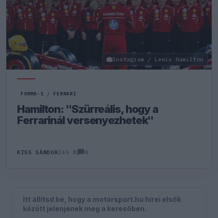
Instagram / Lewis Hamilton
FORMA-1
/
FERRARI
Hamilton: "Szürreális, hogy a
Ferrarinál versenyezhetek"
0
KISS SÁNDOR
245 N
Itt állítsd be, hogy a motorsport.hu hírei elsők
között jelenjenek meg a keresőben.