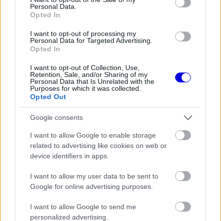
is
Personal Data.
loading.
modal
Opted In
window.
I want to opt-out of processing my
Personal Data for Targeted Advertising.
Opted In
I want to opt-out of Collection, Use,
Retention, Sale, and/or Sharing of my
„Szürreális érzés, hogy a
Ferrari
tagja lehetek. Ez
Personal Data that Is Unrelated with the
Purposes for which it was collected.
az év teljesen megváltoztatta az életemet” – írta a
Opted Out
brit pilóta, aki az idényt lezáró futam előtt a
Google consents
csapat hagyományos közös fotózásán is részt
I want to allow Google to enable storage
vett, ahol láthatóan felszabadultan, mosolyogva
related to advertising like cookies on web or
device identifiers in apps.
pózolt a többiekkel. A fotózásról készült képeket
és videókat szintén megosztotta a közösségi
I want to allow my user data to be sent to
Google for online advertising purposes.
oldalán.
I want to allow Google to send me
personalized advertising.
EZEKET IS AJÁNLJUK