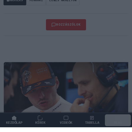
MÁSOLÁS
FERRARI
LEWIS HAMILTON
HOZZÁSZÓLOK
KEZDŐLAP
HÍREK
VIDEÓK
TABELLA
MENÜ