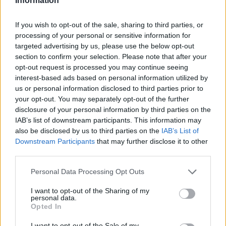
Information
amelyben köszönetet mondott a Ferrari-családnak
és a szurkolóknak is.
If you wish to opt-out of the sale, sharing to third parties, or
processing of your personal or sensitive information for
targeted advertising by us, please use the below opt-out
A hétszeres világbajnok számára 2025 valódi
section to confirm your selection. Please note that after your
fordulópontot jelentett, hiszen hosszú éveket
opt-out request is processed you may continue seeing
interest-based ads based on personal information utilized by
követően először váltott csapatot, és vette fel a
us or personal information disclosed to third parties prior to
vörös overallt. Bár a szezon során messze
your opt-out. You may separately opt-out of the further
disclosure of your personal information by third parties on the
elmaradtak a várt sikerek, Hamilton mégis
IAB’s list of downstream participants. This information may
kiemelte, mennyire különleges kapcsolat alakult ki
also be disclosed by us to third parties on the
IAB’s List of
Downstream Participants
that may further disclose it to other
közte és az olasz csapat közege között.
third parties.
Please note that this website/app uses one or more Google
Personal Data Processing Opt Outs
services and may gather and store information including but
The media could not be loaded, either because
This
not limited to your visit or usage behaviour. You may click to
I want to opt-out of the Sharing of my
the server or network failed or because the format
personal data.
grant or deny consent to Google and its third-party tags to
is
Opted In
is not supported.
use your data for below specified purposes in below Google
Video
a
consent section.
Player
I want to opt-out of the Sale of my