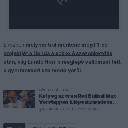
loading.
Eközben
mélypontról mentené meg F1-es
projektjét a Honda a sokkoló szezonkezdés
után
, míg
Lando Norris meglepő vallomást tett
a gyermekkori szenvedélyéről
KÖVETKEZŐ CIKK
Ketyeg az óra a Red Bullnál Max
Verstappen kilépési záradéka
miatt
↓
GÖRGESS LE A FOLYTATÁSHOZ