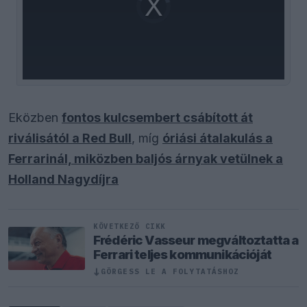
Player
is
loading.
Eközben
fontos kulcsembert csábított át
riválisától a Red Bull
, míg
óriási átalakulás a
Ferrarinál, miközben baljós árnyak vetülnek a
Holland Nagydíjra
KÖVETKEZŐ CIKK
Frédéric Vasseur megváltoztatta a
Ferrari teljes kommunikációját
↓
GÖRGESS LE A FOLYTATÁSHOZ