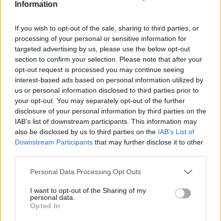
Information
„Harminc éve nyert Michael. Én akkor otthon
If you wish to opt-out of the sale, sharing to third parties, or
processing of your personal or sensitive information for
ültem a kanapén, és a futamot néztem.
targeted advertising by us, please use the below opt-out
Valószínűleg ugyanúgy, mint sokan mások, egy
section to confirm your selection. Please note that after your
opt-out request is processed you may continue seeing
tányérral az ölemben, szendvicset vagy talán
interest-based ads based on personal information utilized by
csirkehúslevest ettem.”
us or personal information disclosed to third parties prior to
your opt-out. You may separately opt-out of the further
disclosure of your personal information by third parties on the
EZEKET IS AJÁNLJUK
IAB’s list of downstream participants. This information may
also be disclosed by us to third parties on the
IAB’s List of
Downstream Participants
that may further disclose it to other
third parties.
FORMA-1
Fontos kulcsembert csábított át
Please note that this website/app uses one or more Google
Personal Data Processing Opt Outs
riválisától a Red Bull
services and may gather and store information including but
not limited to your visit or usage behaviour. You may click to
I want to opt-out of the Sharing of my
personal data.
grant or deny consent to Google and its third-party tags to
Opted In
use your data for below specified purposes in below Google
FORMA-1