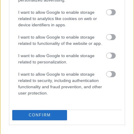
Hamilton.
I want to allow Google to enable storage
A
Ferrari
eredménye ugyanakkor nem a semmiből
related to analytics like cookies on web or
device identifiers in apps.
jött. Hamilton a mostani szezonban folyamatosan
építkezett, rendszeresen ott volt a dobogóért
I want to allow Google to enable storage
related to functionality of the website or app.
folyó csatában, és több pályán is felvette a
I want to allow Google to enable storage
tempót Charles Leclerc-rel, Barcelonában pedig
related to personalization.
még gyorsabbnak is bizonyult.
I want to allow Google to enable storage
related to security, including authentication
A győzelemhez az is kellett, hogy a Ferrari a
functionality and fraud prevention, and other
hosszabb etapokon kifejezetten erős legyen. Az
user protection.
autó jól bánt a gumikkal, főleg a Mercedeshez
képest, így az eredmény mögött valós
CONFIRM
teljesítmény állt.