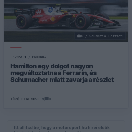
X / Scuderia Ferrari
FORMA-1
/
FERRARI
Hamilton egy dolgot nagyon
megváltoztatna a Ferrarin, és
Schumacher miatt zavarja a részlet
0
TÖRŐ FERENC
50 N
Itt állítsd be, hogy a motorsport.hu hírei elsők