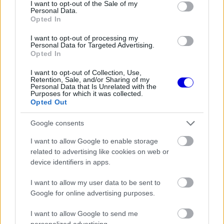
consent section.
I want to opt-out of the Sale of my
Óriási átalakulás a Ferrarinál,
Personal Data.
miközben baljós árnyak vetülnek a
Opted In
Holland Nagydíjra
I want to opt-out of processing my
Personal Data for Targeted Advertising.
Opted In
FORMA-1
I want to opt-out of Collection, Use,
Rendkívül okos döntést hozott az
Retention, Sale, and/or Sharing of my
Aston Martin az F1-ben
Personal Data that Is Unrelated with the
Purposes for which it was collected.
Opted Out
Google consents
„Csak néztem azt a vörös autót, és arra
I want to allow Google to enable storage
gondoltam, milyen lehet abban a vörös
related to advertising like cookies on web or
pilótafülkében ülni. Az én pilótafülkém viszont
device identifiers in apps.
fehér, aminek nem igazán örülök. Azt szeretném,
I want to allow my user data to be sent to
Google for online advertising purposes.
ha olyan vörös lenne, mint Michaelé volt. Egyszer
vissza fogom hozni a vöröset” – mondta
I want to allow Google to send me
personalized advertising.