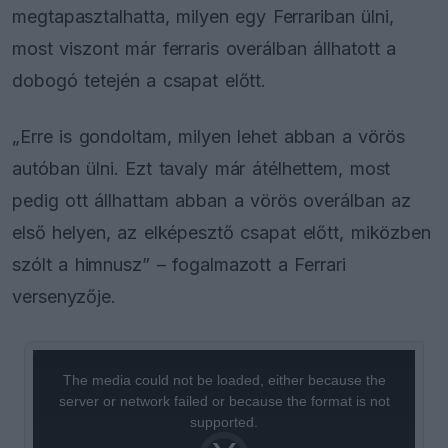
megtapasztalhatta, milyen egy Ferrariban ülni,
most viszont már ferraris overálban állhatott a
dobogó tetején a csapat előtt.
„Erre is gondoltam, milyen lehet abban a vörös
autóban ülni. Ezt tavaly már átélhettem, most
pedig ott állhattam abban a vörös overálban az
első helyen, az elképesztő csapat előtt, miközben
szólt a himnusz” – fogalmazott a Ferrari
versenyzője.
This
is
a
The media could not be loaded, either because the
modal
window.
server or network failed or because the format is not
supported.
Video