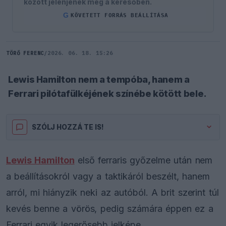
között jelenjenek meg a keresőben.
G
KÖVETETT FORRÁS BEÁLLÍTÁSA
TÖRŐ FERENC
/
2026. 06. 18. 15:26
Lewis Hamilton nem a tempóba, hanem a
Ferrari pilótafülkéjének színébe kötött bele.
SZÓLJ HOZZÁ TE IS!
Lewis Hamilton
első ferraris győzelme után nem
a beállításokról vagy a taktikáról beszélt, hanem
arról, mi hiányzik neki az autóból. A brit szerint túl
kevés benne a vörös, pedig számára éppen ez a
Ferrari egyik legerősebb jelképe.