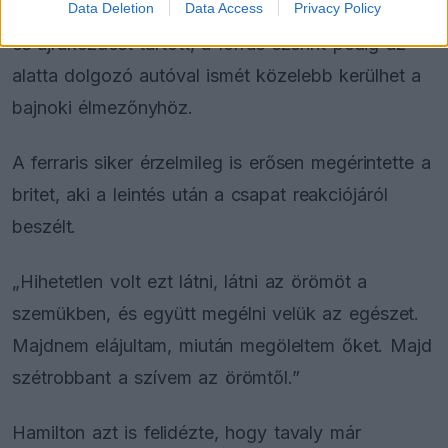
Data Deletion
Data Access
Privacy Policy
Hamilton a téli szünetben teljes mentális pihenőt
és újrakezdést tartott, a forrás szerint pedig az
alatta dolgozó autóval ismét közelebb kerülhet a
bajnoki élmezőnyhöz.
A ferraris siker érzelmileg is erősen megérintette a
britet, aki a leintés után a csapat reakciójáról
beszélt.
„Hihetetlen volt ezt látni, látni az örömöt a
szemükben, és együtt megélni velük az egészet.
Majdnem elájultam, miután megöleltem őket. Majd
szétrobbant a szívem az örömtől.”
Hamilton azt is felidézte, hogy tavaly már