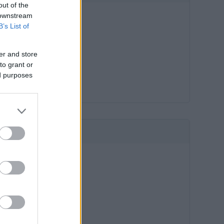
out of the
 downstream
B’s List of
er and store
to grant or
ed purposes
HIRDETÉS