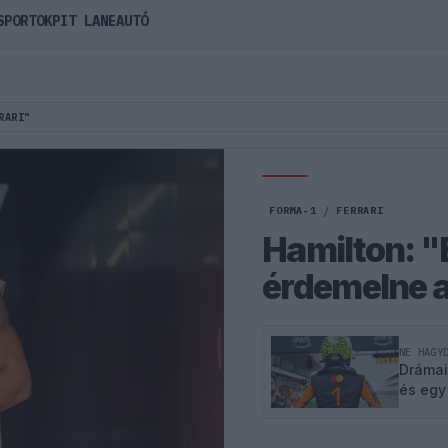
SPORTOK
PIT LANE
AUTÓ
RARI"
FORMA-1
/
FERRARI
Hamilton: "
érdemelne a
NE HAGY
Drámai
és egy