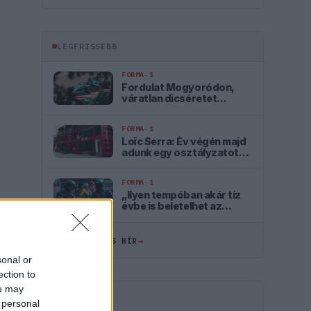
LEGFRISSEBB
FORMA-1
Fordulat Mogyoródon,
váratlan dicséretet
kapott az Aston Martin
FORMA-1
Loïc Serra: Év végén majd
adunk egy osztályzatot
magunknak
FORMA-1
„Ilyen tempóban akár tíz
évbe is beletelhet az
Aston Martin
felzárkózása”
→
ÖSSZES FRISS HÍR
sonal or
ection to
ou may
HIRDETÉS
 personal