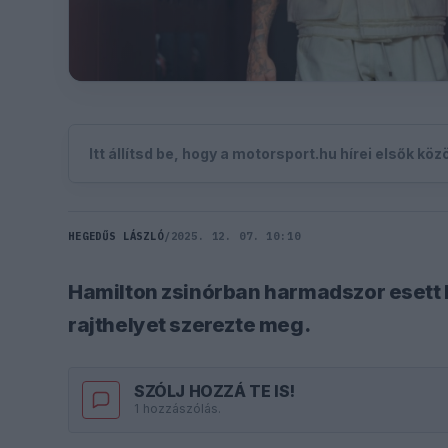
Itt állítsd be, hogy a motorsport.hu hírei elsők kö
HEGEDŰS LÁSZLÓ
/
2025. 12. 07. 10:10
Hamilton zsinórban harmadszor esett k
rajthelyet szerezte meg.
SZÓLJ HOZZÁ TE IS!
1 hozzászólás.