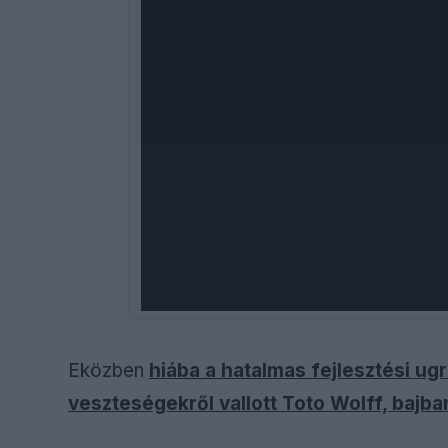
Eközben
hiába a hatalmas fejlesztési ugr
veszteségekről vallott Toto Wolff, bajb