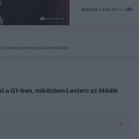
1
HEGEDŰS LÁSZLÓ
241 N
Northfoto
zött jelenjenek meg a keresőben.
i a Q1-ben, miközben Leclerc az ötödik