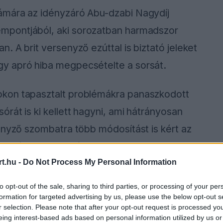
ámára az idényzáró Abu-dzabi Nagydíj
mpontjából, aki sorozatban harmadszor
 A brit versenyző ezúttal is biztató jeleket
y apró hiba megpecsételte a sorsát.
kon tapasztalt problémákra panaszkodott
rát is ki kellett hagyni, ami hátrányosan
enyző szombatra több módosítást is kért az
szen bár az SF25 még mindig nehezen
eclerc így is bejutott a Q3-ba, és végül az
t.hu -
Do Not Process My Personal Information
to opt-out of the sale, sharing to third parties, or processing of your per
formation for targeted advertising by us, please use the below opt-out s
r selection. Please note that after your opt-out request is processed y
eing interest-based ads based on personal information utilized by us or