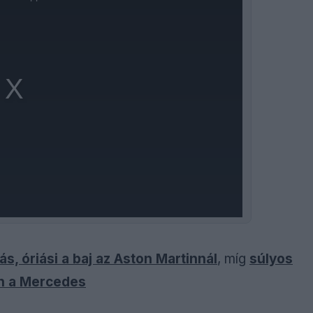
ás, óriási a baj az Aston Martinnál
, míg
súlyos
an a Mercedes