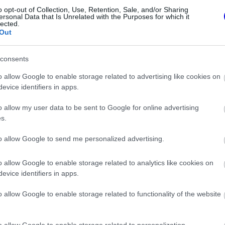
o opt-out of Collection, Use, Retention, Sale, and/or Sharing
 a
Ferrari
szerelői időben összerakták az SF25-
ersonal Data that Is Unrelated with the Purposes for which it
lected.
rskörén elkövetett egy kisebb hibát a pálya
Out
 hogy ismét a Q1-ben búcsúzzon.
consents
o allow Google to enable storage related to advertising like cookies on
evice identifiers in apps.
o allow my user data to be sent to Google for online advertising
s.
to allow Google to send me personalized advertising.
o allow Google to enable storage related to analytics like cookies on
evice identifiers in apps.
o allow Google to enable storage related to functionality of the website
FORMA-1
eségekről vallott
A Honda egészen a téli tesztekig
bajban a Mercedes
azt hitte, hogy minden rendben
van