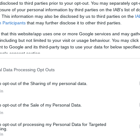
ause the server or network failed or because the
disclosed to third parties prior to your opt-out. You may separately opt-
s not supported.
losure of your personal information by third parties on the IAB’s list of
. This information may also be disclosed by us to third parties on the
IA
Participants
that may further disclose it to other third parties.
 that this website/app uses one or more Google services and may gath
including but not limited to your visit or usage behaviour. You may click 
 to Google and its third-party tags to use your data for below specifi
ogle consent section.
l Data Processing Opt Outs
o opt-out of the Sharing of my personal data.
In
o opt-out of the Sale of my Personal Data.
In
to opt-out of processing my Personal Data for Targeted
rmadik szabadedzés első felében még
ing.
In
 után a falban végezte, amikor elvesztette