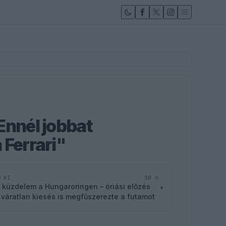
Ennél jobbat
 Ferrari"
10 n
D KI
 küzdelem a Hungaroringen – óriási előzés
 váratlan kiesés is megfűszerezte a futamot