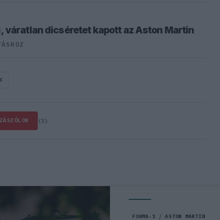
 váratlan dicséretet kapott az Aston Martin
TÁSHOZ
C
ZÁSZÓLOK
(1)
FORMA-1
/
ASTON MARTIN