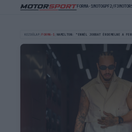
FORMA-1
MOTOGP
F2/F3
MOTOR
KEZDŐLAP
/
FORMA-1
/
HAMILTON: "ENNÉL JOBBAT ÉRDEMELNE A FER