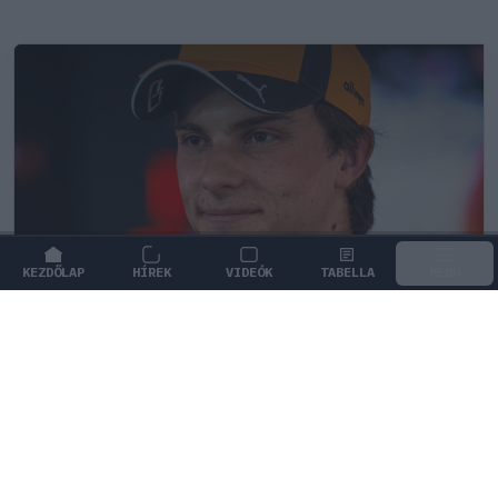
KEZDŐLAP
HÍREK
VIDEÓK
TABELLA
MENÜ
FORMA-1
/
MCLAREN
Oscar Piastri nyíltan beszélt a
generációs különbségekről a Forma–
1-ben
Oscar Piastri szerint a generációs szakadék is szerepet
játszik abban, miként vélekednek a versenyzők a