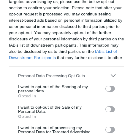
targeted advertising by us, please use the below opt-out
section to confirm your selection. Please note that after your
immár nyíltan felvállalja kapcsolatát Kim
opt-out request is processed you may continue seeing
Kardashiannal, a világhírű amerikai televíziós
interest-based ads based on personal information utilized by
us or personal information disclosed to third parties prior to
személyiség ugyanis a helyszínen szurkolta végig
your opt-out. You may separately opt-out of the further
a vasárnapi futamot.
disclosure of your personal information by third parties on the
IAB’s list of downstream participants. This information may
also be disclosed by us to third parties on the
IAB’s List of
A versenynaptár legfényűzőbb állomásán mindig
Downstream Participants
that may further disclose it to other
rengeteg híresség fordul meg, a figyelem
third parties.
középpontjába azonban ezúttal a brit pilóta
Please note that this website/app uses one or more Google
Personal Data Processing Opt Outs
services and may gather and store information including but
partnere került. Kardashian jelenléte már
not limited to your visit or usage behaviour. You may click to
I want to opt-out of the Sharing of my
personal data.
önmagában is felkavarta a sajtót, a leintés utáni
grant or deny consent to Google and its third-party tags to
Opted In
use your data for below specified purposes in below Google
ünneplése pedig még inkább ráirányította a
consent section.
I want to opt-out of the Sale of my
reflektorfényt a friss sztárpárra.
Personal Data.
Opted In
I want to opt-out of processing my
Personal Data for Targeted Advertising.