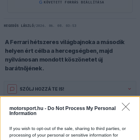
G
KÖVETETT FORRÁS BEÁLLÍTÁSA
HEGEDŰS LÁSZLÓ
/
2026. 06. 08. 03:53
A Ferrari hétszeres világbajnoka a második
helyen ért célba a hercegségben, majd
nyilvánosan mondott köszönetet új
barátnőjének.
SZÓLJ HOZZÁ TE IS!
motorsport.hu -
Do Not Process My Personal
Lewis Hamilton
a dobogó második fokán
Information
ünnepelhetett a Monacói Nagydíjon, a leintést
If you wish to opt-out of the sale, sharing to third parties, or
követően pedig külön köszönetet mondott új
processing of your personal or sensitive information for
barátnőjének. A Ferrari hétszeres világbajnoka