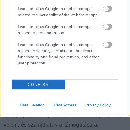
FORMA-1
Négy új ország és egy visszatérő
I want to allow Google to enable storage
klasszikus pályázik F1-es futamra
related to functionality of the website or app.
2028-tól
I want to allow Google to enable storage
related to personalization.
FORMA-1
I want to allow Google to enable storage
Döbbenetes adatgyűjtéssel
döntött a Ferrari Sainz és Ricciardo
related to security, including authentication
között
functionality and fraud prevention, and other
user protection.
FORMA-1
Ijesztő jelzés Spából, tényleg túl
CONFIRM
lassúak lettek az új F1-es autók?
Data Deletion
Data Access
Privacy Policy
„Lenyűgöző érzés, hogy ezen a hétvégén itt van
velem, és számíthatok a támogatására.