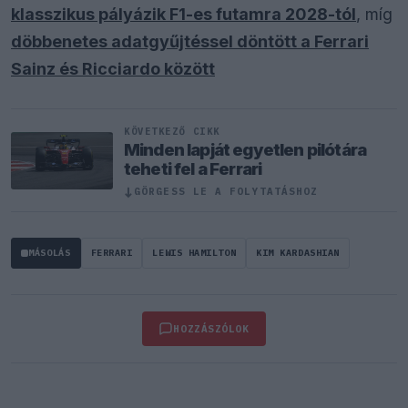
klasszikus pályázik F1-es futamra 2028-tól
, míg
döbbenetes adatgyűjtéssel döntött a Ferrari
Sainz és Ricciardo között
KÖVETKEZŐ CIKK
Minden lapját egyetlen pilótára
teheti fel a Ferrari
↓
GÖRGESS LE A FOLYTATÁSHOZ
MÁSOLÁS
FERRARI
LEWIS HAMILTON
KIM KARDASHIAN
HOZZÁSZÓLOK