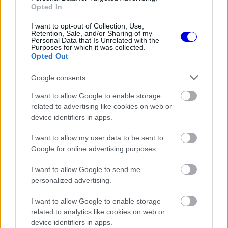
The media could not be loaded, either because
This
Opted In
the server or network failed or because the format
is
I want to opt-out of Collection, Use,
is not supported.
Retention, Sale, and/or Sharing of my
Video
a
Personal Data that Is Unrelated with the
Player
Purposes for which it was collected.
is
loading.
modal
Opted Out
window.
Google consents
I want to allow Google to enable storage
related to advertising like cookies on web or
device identifiers in apps.
A futamot követő sajtótájékoztatón a brit
I want to allow my user data to be sent to
versenyzőt külön is megkérdezték a lelátón helyet
Google for online advertising purposes.
foglaló kedveséről, ő pedig hálásan nyilatkozott a
I want to allow Google to send me
kapott biztatásról.
personalized advertising.
I want to allow Google to enable storage
EZEKET IS AJÁNLJUK
related to analytics like cookies on web or
device identifiers in apps.