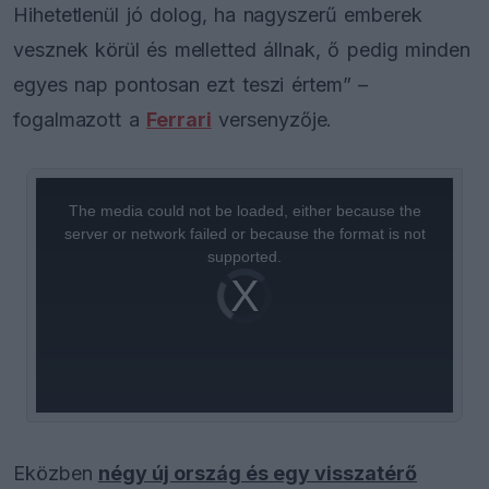
Hihetetlenül jó dolog, ha nagyszerű emberek
vesznek körül és melletted állnak, ő pedig minden
egyes nap pontosan ezt teszi értem” –
fogalmazott a
Ferrari
versenyzője.
This
is
a
The media could not be loaded, either because the
modal
window.
server or network failed or because the format is not
supported.
Video
Player
is
loading.
Eközben
négy új ország és egy visszatérő