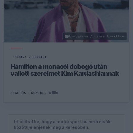
Instagram / Lewis Hamilton
FORMA-1
/
FERRARI
Hamilton a monacói dobogó után
vallott szerelmet Kim Kardashiannak
0
HEGEDŰS LÁSZLÓ
62 N
Itt állítsd be, hogy a motorsport.hu hírei elsők
között jelenjenek meg a keresőben.