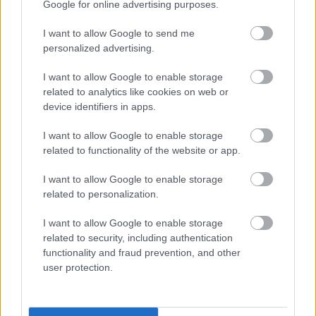
Google for online advertising purposes.
FORMA-1
Zéró kifogás az Alpine-nál, a
I want to allow Google to send me
McLaren és a Ferrari a
personalized advertising.
célkeresztben
I want to allow Google to enable storage
related to analytics like cookies on web or
device identifiers in apps.
FORMA-1
Rendkívül okos döntést hozott az
I want to allow Google to enable storage
Aston Martin az F1-ben
related to functionality of the website or app.
I want to allow Google to enable storage
related to personalization.
A hétszeres bajnok idén még nem tudott nagydíjat
I want to allow Google to enable storage
nyerni, bár a kínai sprintversenyen győzött.
related to security, including authentication
Legjobb eredménye eddig négy negyedik hely
functionality and fraud prevention, and other
user protection.
volt az Emilia-Romagna, az Osztrák, a Brit és az
Amerikai Nagydíjon.