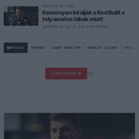
KÖVETKEZŐ CIKK
Keményen bírálják a Red Bullt a
folyamatos hibák miatt
↓
GÖRGESS LE A FOLYTATÁSHOZ
MÁSOLÁS
FERRARI
LEWIS HAMILTON
CHARLES LECLERC
FREDERI
HOZZÁSZÓLOK
(1)