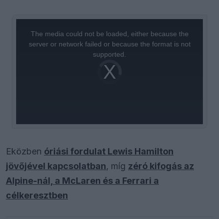
This
is
a
The media could not be loaded, either because the
modal
window.
server or network failed or because the format is not
supported.
Video
Player
is
loading.
Eközben
óriási fordulat Lewis Hamilton
jövőjével kapcsolatban
, míg
zéró kifogás az
Alpine-nál, a McLaren és a Ferrari a
célkeresztben