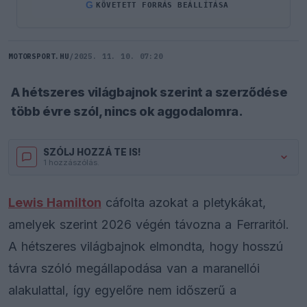
G
KÖVETETT FORRÁS BEÁLLÍTÁSA
MOTORSPORT.HU
/
2025. 11. 10. 07:20
A hétszeres világbajnok szerint a szerződése
több évre szól, nincs ok aggodalomra.
SZÓLJ HOZZÁ TE IS!
1 hozzászólás.
Lewis Hamilton
cáfolta azokat a pletykákat,
amelyek szerint 2026 végén távozna a Ferraritól.
A hétszeres világbajnok elmondta, hogy hosszú
távra szóló megállapodása van a maranellói
alakulattal, így egyelőre nem időszerű a