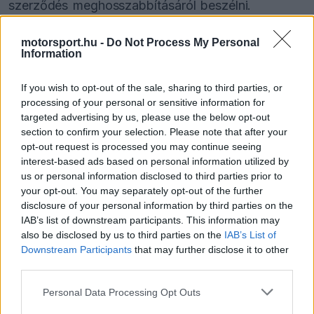
szerződés meghosszabbításáról beszélni.
motorsport.hu -
Do Not Process My Personal
„Elég hosszú szerződésem van” – mondta a brit
Information
pilóta a sajtónak. „Általában csak az utolsó év
előtt szoktak új megállapodásról egyeztetni,
If you wish to opt-out of the sale, sharing to third parties, or
processing of your personal or sensitive information for
szóval ettől még messze vagyunk.”
targeted advertising by us, please use the below opt-out
section to confirm your selection. Please note that after your
opt-out request is processed you may continue seeing
interest-based ads based on personal information utilized by
The media could not be loaded, either because
This
us or personal information disclosed to third parties prior to
the server or network failed or because the format
your opt-out. You may separately opt-out of the further
is
is not supported.
disclosure of your personal information by third parties on the
Video
a
IAB’s list of downstream participants. This information may
Player
is
also be disclosed by us to third parties on the
IAB’s List of
loading.
modal
Downstream Participants
that may further disclose it to other
window.
third parties.
Please note that this website/app uses one or more Google
Personal Data Processing Opt Outs
services and may gather and store information including but