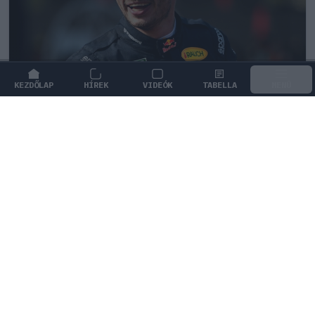
KEZDŐLAP
HÍREK
VIDEÓK
TABELLA
MENÜ
FORMA-1
/
RED BULL RACING
Keményen bírálják a Red Bullt a
folyamatos hibák miatt
Rob Smedley szerint elfogadhatatlan a Red Bull
gyengélkedése és a csapatot sújtó folyamatos műszaki
hibák sora.
0
KISS SÁNDOR
25 P