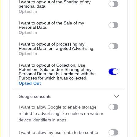
not limited to your visit or usage behaviour. You may click to
I want to opt-out of the Sharing of my
personal data.
grant or deny consent to Google and its third-party tags to
Hamilton hozzátette, hogy az elmúlt hetekben a
Opted In
use your data for below specified purposes in below Google
Ferrari
érezhetően fejlődött, és reméli, hogy a
consent section.
I want to opt-out of the Sale of my
Personal Data.
következő futamokon is folytatódik ez a
Opted In
tendencia. „Az utóbbi egy-két hónapban sokat
I want to opt-out of processing my
léptünk előre. Az előző versenyen Charles
Personal Data for Targeted Advertising.
Opted In
nagyszerű eredményt ért el, de ez pályáról
I want to opt-out of Collection, Use,
pályára változik majd” – fogalmazott.
Retention, Sale, and/or Sharing of my
Personal Data that Is Unrelated with the
Purposes for which it was collected.
Opted Out
EZEKET IS AJÁNLJUK
Google consents
I want to allow Google to enable storage
FORMA-1
Óriási fordulat Lewis Hamilton
related to advertising like cookies on web or
jövőjével kapcsolatban
device identifiers in apps.
I want to allow my user data to be sent to