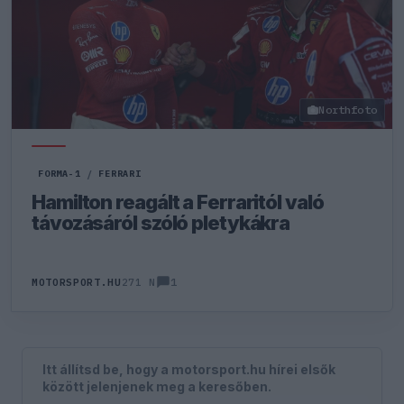
Northfoto
FORMA-1
/
FERRARI
Hamilton reagált a Ferraritól való
távozásáról szóló pletykákra
1
MOTORSPORT.HU
271 N
Itt állítsd be, hogy a motorsport.hu hírei elsők
között jelenjenek meg a keresőben.