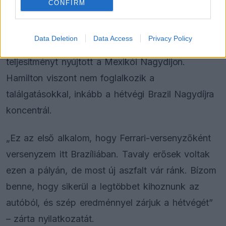
CONFIRM
A sajtóban az is felmerült, hogy a Haas újonca,
Oliver Bearman
2027-ben akár Hamilton utódja
Data Deletion
Data Access
Privacy Policy
is lehet a Ferrarinál, miután a fiatal brit lenyűgöző
teljesítményt nyújtott a Mexikói Nagydíjon.
Hamilton viszont nem foglalkozik a
találgatásokkal, inkább a hétvégi Brazil Nagydíjra
koncentrál.
„Ez az első alkalom, hogy Ferrari-versenyzőként
versenyzem itt Brazíliában. Tavaly erősek voltak
ezen a pályán, de most új aszfalt vár ránk. Bízom
benne, hogy sikerül a legtöbbet kihoznunk az
autóból, és szép eredménnyel zárjuk a hétvégét”
– zárta nyilatkozatát.