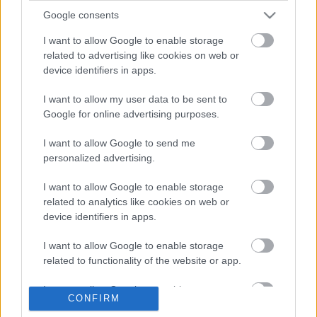
Friss tartalmakért kövessetek minket a Google
Google consents
Híreken is.
I want to allow Google to enable storage
related to advertising like cookies on web or
FRISS HÍREK
ÖSSZES
device identifiers in apps.
A Hondánál hisznek az áttörésben, teljesen új
I want to allow my user data to be sent to
17:26
1
motorral érkeznek a Holland Nagydíjra az
Google for online advertising purposes.
Aston Martinnal
Lando Norris meglepő vallomást tett a
16:51
2
I want to allow Google to send me
gyermekkori szenvedélyéről
personalized advertising.
Több százmillió forintért kelhet el Michael
16:20
3
Schumacher első Forma–1-es autója
I want to allow Google to enable storage
Óriási átalakulás a Ferrarinál, miközben baljós
related to analytics like cookies on web or
15:14
4
árnyak vetülnek a Holland Nagydíjra
device identifiers in apps.
Fontos kulcsembert csábított át riválisától a
14:40
5
Red Bull
I want to allow Google to enable storage
related to functionality of the website or app.
I want to allow Google to enable storage
KOMMENTPROFIL
CONFIRM
related to personalization.